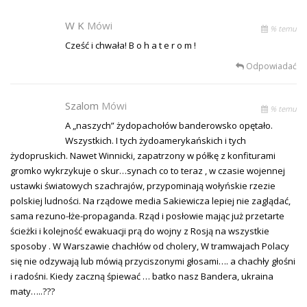
W K
Mówi
% temu
Cześć i chwała! B o h a t e r o m !
Odpowiadać
Szalom
Mówi
% temu
A „naszych” żydopachołów banderowsko opętało.
Wszystkich. I tych żydoamerykańskich i tych
żydopruskich. Nawet Winnicki, zapatrzony w półkę z konfiturami
gromko wykrzykuje o skur…synach co to teraz , w czasie wojennej
ustawki światowych szachrajów, przypominają wołyńskie rzezie
polskiej ludności. Na rządowe media Sakiewicza lepiej nie zaglądać,
sama rezuno-łże-propaganda. Rząd i posłowie mając już przetarte
ścieżki i kolejność ewakuacji prą do wojny z Rosją na wszystkie
sposoby . W Warszawie chachłów od cholery, W tramwajach Polacy
się nie odzywają lub mówią przyciszonymi głosami…. a chachły głośni
i radośni. Kiedy zaczną śpiewać … batko nasz Bandera, ukraina
maty…..???