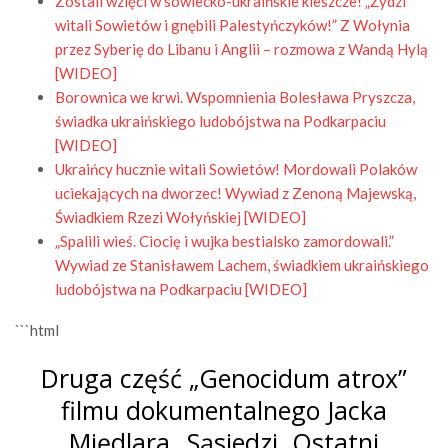
Zostali wzięci w sowiecko-ukraińskie kleszcze! „Żydzi
witali Sowietów i gnębili Palestyńczyków!” Z Wołynia
przez Syberię do Libanu i Anglii – rozmowa z Wandą Hylą
[WIDEO]
Borownica we krwi. Wspomnienia Bolesława Pryszcza,
świadka ukraińskiego ludobójstwa na Podkarpaciu
[WIDEO]
Ukraińcy hucznie witali Sowietów! Mordowali Polaków
uciekających na dworzec! Wywiad z Zenoną Majewską,
Świadkiem Rzezi Wołyńskiej [WIDEO]
„Spalili wieś. Ciocię i wujka bestialsko zamordowali.”
Wywiad ze Stanisławem Lachem, świadkiem ukraińskiego
ludobójstwa na Podkarpaciu [WIDEO]
```html
Druga część „Genocidum atrox”
filmu dokumentalnego Jacka
Międlara „Sąsiedzi. Ostatni