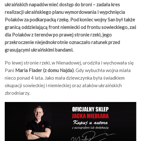
ukraińskich napadów mieć dostęp do broni – zadała kres
realizacji ukraińskiego planu wymordowania i wypchnięcia
Polaków za podkarpacką rzekę. Pod koniec wojny San był także
granicą oddzielającą front niemiecki od frontu sowieckiego, zaś
dla Polaków z terenów po prawej stronie rzeki, jego
przekroczenie niejednokrotnie oznaczało ratunek przed
grasującymi ukraińskimi bandami.
Po lewej stronie rzeki, w Nienadowej, urodziła i wychowała się
Pani
Maria Flader (z domu Najda)
. Gdy wybuchła wojna miała
nieco ponad 4 lata. Jako mała dziewczynka była świadkiem
okupacji sowieckiej i niemieckiej oraz ataków ukraińskich
zbrodniarzy.