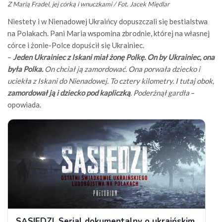
Z Marią Fradel, jej córką i wnuczkami / Fot. Jacek Międlar
Niestety i w Nienadowej Ukraińcy dopuszczali się bestialstwa
na Polakach. Pani Maria wspomina zbrodnie, której na własnej
córce i żonie-Polce dopuścił się Ukrainiec.
–
Jeden Ukrainiec z Iskani miał żonę Polkę. On by Ukrainiec, ona
była Polka.
On chciał ją zamordować. Ona porwała dziecko i
uciekła z Iskani do Nienadowej. To cztery kilometry. I tutaj obok,
zamordował ją i dziecko pod kapliczką
. Poderżnął gardła
–
opowiada.