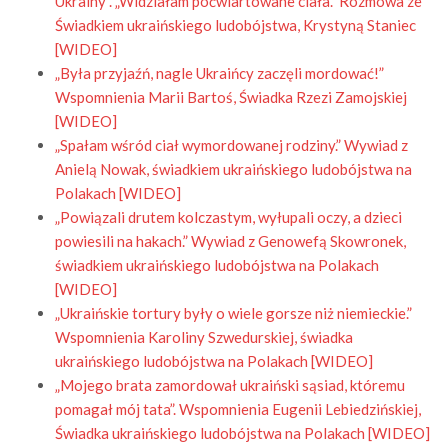
Ukrainy”. „Widziałam poćwiartowane ciała.” Rozmowa ze
Świadkiem ukraińskiego ludobójstwa, Krystyną Staniec
[WIDEO]
„Była przyjaźń, nagle Ukraińcy zaczęli mordować!”
Wspomnienia Marii Bartoś, Świadka Rzezi Zamojskiej
[WIDEO]
„Spałam wśród ciał wymordowanej rodziny.” Wywiad z
Anielą Nowak, świadkiem ukraińskiego ludobójstwa na
Polakach [WIDEO]
„Powiązali drutem kolczastym, wyłupali oczy, a dzieci
powiesili na hakach.” Wywiad z Genowefą Skowronek,
świadkiem ukraińskiego ludobójstwa na Polakach
[WIDEO]
„
Ukraińskie tortury były o wiele gorsze niż niemieckie.”
Wspomnienia Karoliny Szwedurskiej, świadka
ukraińskiego ludobójstwa na Polakach [WIDEO]
„Mojego brata zamordował ukraiński sąsiad, któremu
pomagał mój tata”. Wspomnienia Eugenii Lebiedzińskiej,
Świadka ukraińskiego ludobójstwa na Polakach [WIDEO]