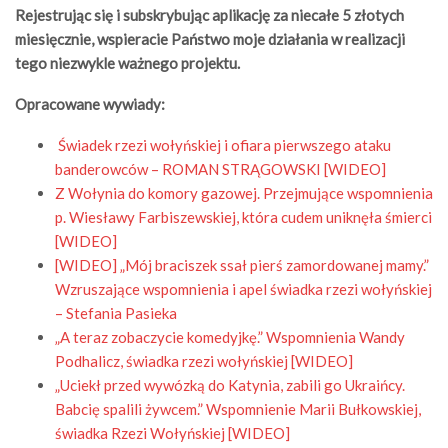
Rejestrując się i subskrybując aplikację za niecałe 5 złotych
miesięcznie, wspieracie Państwo moje działania w realizacji
tego niezwykle ważnego projektu.
Opracowane wywiady:
Świadek rzezi wołyńskiej i ofiara pierwszego ataku
banderowców – ROMAN STRĄGOWSKI [WIDEO]
Z Wołynia do komory gazowej. Przejmujące wspomnienia
p. Wiesławy Farbiszewskiej, która cudem uniknęła śmierci
[WIDEO]
[WIDEO] „Mój braciszek ssał pierś zamordowanej mamy.”
Wzruszające wspomnienia i apel świadka rzezi wołyńskiej
– Stefania Pasieka
„A teraz zobaczycie komedyjkę.” Wspomnienia Wandy
Podhalicz, świadka rzezi wołyńskiej [WIDEO]
„Uciekł przed wywózką do Katynia, zabili go Ukraińcy.
Babcię spalili żywcem.” Wspomnienie Marii Bułkowskiej,
świadka Rzezi Wołyńskiej [WIDEO]