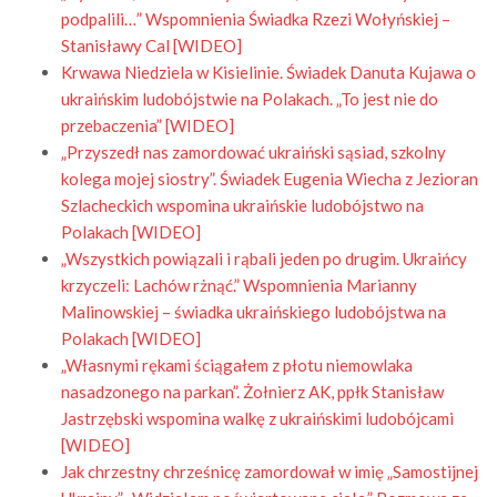
podpalili…” Wspomnienia Świadka Rzezi Wołyńskiej –
Stanisławy Cal [WIDEO]
Krwawa Niedziela w Kisielinie. Świadek Danuta Kujawa o
ukraińskim ludobójstwie na Polakach. „To jest nie do
przebaczenia” [WIDEO]
„Przyszedł nas zamordować ukraiński sąsiad, szkolny
kolega mojej siostry”. Świadek Eugenia Wiecha z Jezioran
Szlacheckich wspomina ukraińskie ludobójstwo na
Polakach [WIDEO]
„Wszystkich powiązali i rąbali jeden po drugim. Ukraińcy
krzyczeli: Lachów rżnąć.” Wspomnienia Marianny
Malinowskiej – świadka ukraińskiego ludobójstwa na
Polakach [WIDEO]
„Własnymi rękami ściągałem z płotu niemowlaka
nasadzonego na parkan”. Żołnierz AK, ppłk Stanisław
Jastrzębski wspomina walkę z ukraińskimi ludobójcami
[WIDEO]
Jak chrzestny chrześnicę zamordował w imię „Samostijnej