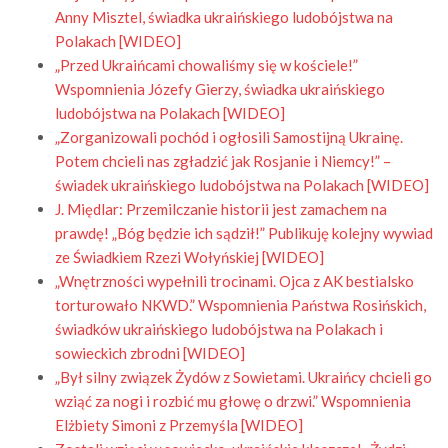
Anny Misztel, świadka ukraińskiego ludobójstwa na
Polakach [WIDEO]
„Przed Ukraińcami chowaliśmy się w kościele!”
Wspomnienia Józefy Gierzy, świadka ukraińskiego
ludobójstwa na Polakach [WIDEO]
„Zorganizowali pochód i ogłosili Samostijną Ukrainę.
Potem chcieli nas zgładzić jak Rosjanie i Niemcy!” –
świadek ukraińskiego ludobójstwa na Polakach [WIDEO]
J. Międlar: Przemilczanie historii jest zamachem na
prawdę! „Bóg będzie ich sądził!” Publikuję kolejny wywiad
ze Świadkiem Rzezi Wołyńskiej [WIDEO]
„Wnętrzności wypełnili trocinami. Ojca z AK bestialsko
torturowało NKWD.” Wspomnienia Państwa Rosińskich,
świadków ukraińskiego ludobójstwa na Polakach i
sowieckich zbrodni [WIDEO]
„Był silny związek Żydów z Sowietami. Ukraińcy chcieli go
wziąć za nogi i rozbić mu głowę o drzwi.” Wspomnienia
Elżbiety Simoni z Przemyśla [WIDEO]