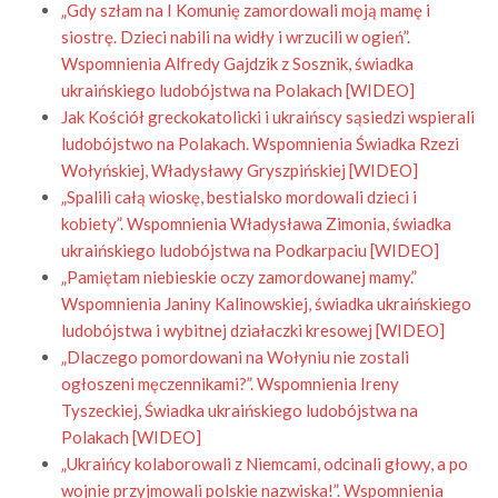
„Gdy szłam na I Komunię zamordowali moją mamę i
siostrę. Dzieci nabili na widły i wrzucili w ogień”.
Wspomnienia Alfredy Gajdzik z Sosznik, świadka
ukraińskiego ludobójstwa na Polakach [WIDEO]
Jak Kościół greckokatolicki i ukraińscy sąsiedzi wspierali
ludobójstwo na Polakach. Wspomnienia Świadka Rzezi
Wołyńskiej, Władysławy Gryszpińskiej [WIDEO]
„Spalili całą wioskę, bestialsko mordowali dzieci i
kobiety”. Wspomnienia Władysława Zimonia, świadka
ukraińskiego ludobójstwa na Podkarpaciu [WIDEO]
„Pamiętam niebieskie oczy zamordowanej mamy.”
Wspomnienia Janiny Kalinowskiej, świadka ukraińskiego
ludobójstwa i wybitnej działaczki kresowej [WIDEO]
„Dlaczego pomordowani na Wołyniu nie zostali
ogłoszeni męczennikami?”. Wspomnienia Ireny
Tyszeckiej, Świadka ukraińskiego ludobójstwa na
Polakach [WIDEO]
„Ukraińcy kolaborowali z Niemcami, odcinali głowy, a po
wojnie przyjmowali polskie nazwiska!”. Wspomnienia