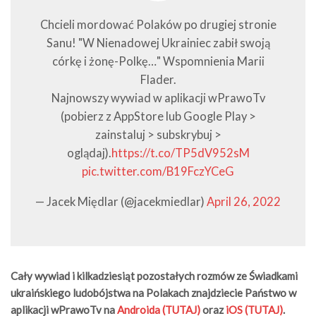
Chcieli mordować Polaków po drugiej stronie
Sanu! "W Nienadowej Ukrainiec zabił swoją
córkę i żonę-Polkę…" Wspomnienia Marii
Flader.
Najnowszy wywiad w aplikacji wPrawoTv
(pobierz z AppStore lub Google Play >
zainstaluj > subskrybuj >
oglądaj).
https://t.co/TP5dV952sM
pic.twitter.com/B19FczYCeG
— Jacek Międlar (@jacekmiedlar)
April 26, 2022
Cały wywiad i kilkadziesiąt pozostałych rozmów ze Świadkami
ukraińskiego ludobójstwa na Polakach znajdziecie Państwo w
aplikacji wPrawoTv na
Androida (TUTAJ)
oraz
iOS (TUTAJ)
.