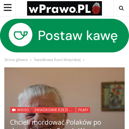
Strona główna
Świadkowie Rzezi Wołyńskiej
WIDEO
ŚWIADKOWIE RZEZI WOŁYŃSKIEJ
FILMY
Chcieli mordować Polaków po