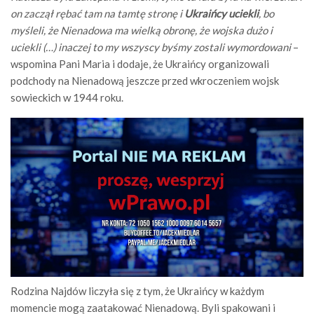
on zaczął rębać tam na tamtę stronę i
Ukraińcy uciekli
, bo
myśleli, że Nienadowa ma wielką obronę, że wojska dużo i
uciekli (…) inaczej to my wszyscy byśmy zostali wymordowani
–
wspomina Pani Maria i dodaje, że Ukraińcy organizowali
podchody na Nienadową jeszcze przed wkroczeniem wojsk
sowieckich w 1944 roku.
Rodzina Najdów liczyła się z tym, że Ukraińcy w każdym
momencie mogą zaatakować Nienadową. Byli spakowani i