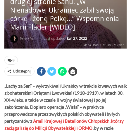
drugiej stronie Sanu! „W
Nienadowej Ukrainiec zabił swoją
córkę i żonę-Polkę…” Wspomnienia
Marii Flader [WIDEO]
Last updated
kwi 27, 2022
Przez %
Maria Flader / Fot. Jacek Międlar
8
Udostępnij
„Lachy za San” – wykrzykiwali Ukraińcy w trakcie krwawych walk
z bohaterskimi Orlętami Lwowskimi (1918-1919), w latach 30.
XX-wieku, a także w czasie II wojny światowej i po jej
zakończeniu. Dopiero operacja „Wisła” – w praktyce
przeprowadzona przez zwykłych polskich obywateli i byłych
partyzantów z
Armii Krajowej i Batalionów Chłopskich, którzy
zaciągali się do Milicji Obywatelskiej i ORMO
, by w razie