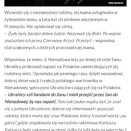
Wywodzi się z niezamożnej rodziny. Jej mama usługiwała w
żydowskim domu, a tata był strażnikiem więziennym w
Przemyślu. Nie opiekował się córką.
–
Żydy były bardzo dobre ludzie. Nazywali się Boki. Po wojnie
znalazłam ich przez Czerwony Krzyż. Przeżyli
– wspomina
starozakonnych, u których pracowała jej mama.
Wspomina, że mimo, iż Nienadowa leży po lewej stronie Sanu,
Ukraińcy próbowali napaść na Polaków zamieszkujących jej
rodzinną wieś. Opowiada jak pewnego razu, dzięki wywiadowi,
dobrej obserwacji i reakcji polskiego wartownika w
Nienadowej, spłoszono Ukraińców czających się na Polaków.
–
Ukraińcy szli bandami do Sanu i mieli przejść przez San do
Nienadowej, by nas napaść.
Tam taki jeden mądry był, że znał
się z jednym Ukraińcem, dobrze się informował i puszczał
rakietę, która miała dać znać Polakowi, który trzymał wartę „na
górce”, gdzie znajdowała się wyrzutnia rakietowa Katiusza.
Katiusza była zakopana w ziemi, tylko ta lufa była na wierzchu. I