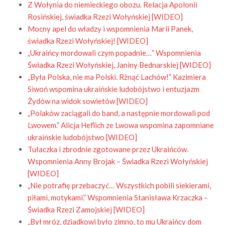
Z Wołynia do niemieckiego obozu. Relacja Apolonii
Rosińskiej, świadka Rzezi Wołyńskiej [WIDEO]
Mocny apel do władzy i wspomnienia Marii Panek,
świadka Rzezi Wołyńskiej! [WIDEO]
„Ukraińcy mordowali czym popadnie…” Wspomnienia
Świadka Rzezi Wołyńskiej, Janiny Bednarskiej [WIDEO]
„Była Polska, nie ma Polski. Rżnąć Lachów!” Kazimiera
Siwoń wspomina ukraińskie ludobójstwo i entuzjazm
Żydów na widok sowietów [WIDEO]
„Polaków zaciągali do band, a następnie mordowali pod
Lwowem.” Alicja Heflich ze Lwowa wspomina zapomniane
ukraińskie ludobójstwo [WIDEO]
Tułaczka i zbrodnie zgotowane przez Ukraińców.
Wspomnienia Anny Brojak – Świadka Rzezi Wołyńskiej
[WIDEO]
„Nie potrafię przebaczyć… Wszystkich pobili siekierami,
piłami, motykami.” Wspomnienia Stanisława Krzaczka –
Świadka Rzezi Zamojskiej [WIDEO]
„Był mróz, dziadkowi było zimno, to mu Ukraińcy dom