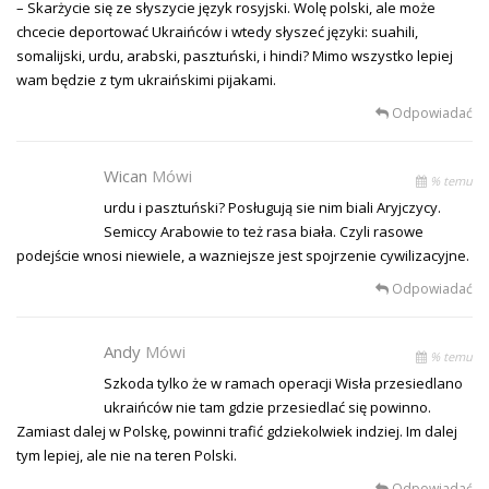
– Skarżycie się ze słyszycie język rosyjski. Wolę polski, ale może
chcecie deportować Ukraińców i wtedy słyszeć języki: suahili,
somalijski, urdu, arabski, pasztuński, i hindi? Mimo wszystko lepiej
wam będzie z tym ukraińskimi pijakami.
Odpowiadać
Wican
Mówi
% temu
urdu i pasztuński? Posługują sie nim biali Aryjczycy.
Semiccy Arabowie to też rasa biała. Czyli rasowe
podejście wnosi niewiele, a wazniejsze jest spojrzenie cywilizacyjne.
Odpowiadać
Andy
Mówi
% temu
Szkoda tylko że w ramach operacji Wisła przesiedlano
ukraińców nie tam gdzie przesiedlać się powinno.
Zamiast dalej w Polskę, powinni trafić gdziekolwiek indziej. Im dalej
tym lepiej, ale nie na teren Polski.
Odpowiadać