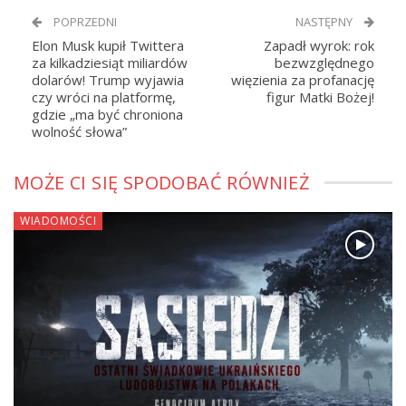
POPRZEDNI
NASTĘPNY
Elon Musk kupił Twittera
Zapadł wyrok: rok
za kilkadziesiąt miliardów
bezwzględnego
dolarów! Trump wyjawia
więzienia za profanację
czy wróci na platformę,
figur Matki Bożej!
gdzie „ma być chroniona
wolność słowa”
MOŻE CI SIĘ SPODOBAĆ RÓWNIEŻ
WIADOMOŚCI