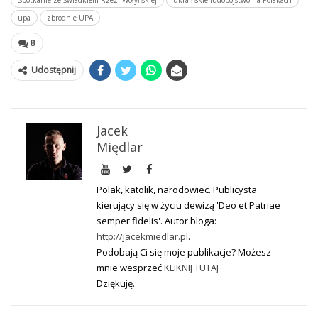
Spotkanie ze Świadkiem Rzezi Wołyńskiej
ukraińskie ludobójstwo na Polakach
upa
zbrodnie UPA
8
Udostępnij
Jacek
Międlar
Polak, katolik, narodowiec. Publicysta
kierujący się w życiu dewizą 'Deo et Patriae
semper fidelis'. Autor bloga:
http://jacekmiedlar.pl
.
Podobają Ci się moje publikacje? Możesz
mnie wesprzeć
KLIKNIJ TUTAJ
Dziękuję.