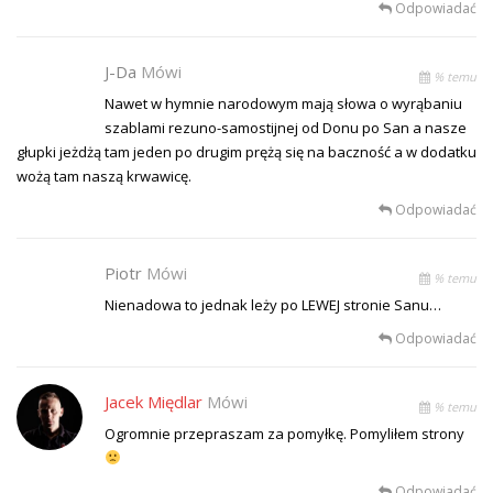
Odpowiadać
J-Da
Mówi
% temu
Nawet w hymnie narodowym mają słowa o wyrąbaniu
szablami rezuno-samostijnej od Donu po San a nasze
głupki jeżdżą tam jeden po drugim prężą się na baczność a w dodatku
wożą tam naszą krwawicę.
Odpowiadać
Piotr
Mówi
% temu
Nienadowa to jednak leży po LEWEJ stronie Sanu…
Odpowiadać
Jacek Międlar
Mówi
% temu
Ogromnie przepraszam za pomyłkę. Pomyliłem strony
Odpowiadać