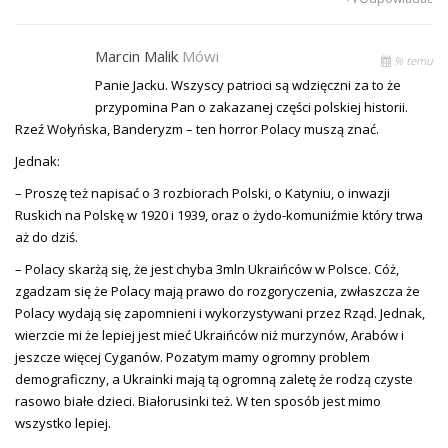
Marcin Malik
Mówi
% temu
Panie Jacku. Wszyscy patrioci są wdzięczni za to że
przypomina Pan o zakazanej części polskiej historii.
Rzeź Wołyńska, Banderyzm – ten horror Polacy muszą znać.
Jednak:
– Proszę też napisać o 3 rozbiorach Polski, o Katyniu, o inwazji
Ruskich na Polskę w 1920 i 1939, oraz o żydo-komuniźmie który trwa
aż do dziś.
– Polacy skarżą się, że jest chyba 3mln Ukraińców w Polsce. Cóż,
zgadzam się że Polacy mają prawo do rozgoryczenia, zwłaszcza że
Polacy wydają się zapomnieni i wykorzystywani przez Rząd. Jednak,
wierzcie mi że lepiej jest mieć Ukraińców niż murzynów, Arabów i
jeszcze więcej Cyganów. Pozatym mamy ogromny problem
demograficzny, a Ukrainki mają tą ogromną zaletę że rodzą czyste
rasowo białe dzieci. Białorusinki też. W ten sposób jest mimo
wszystko lepiej.