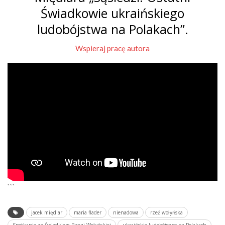
Świadkowie ukraińskiego
ludobójstwa na Polakach”.
Wspieraj pracę autora
```
jacek międlar
maria flader
nienadowa
rzeź wołyńska