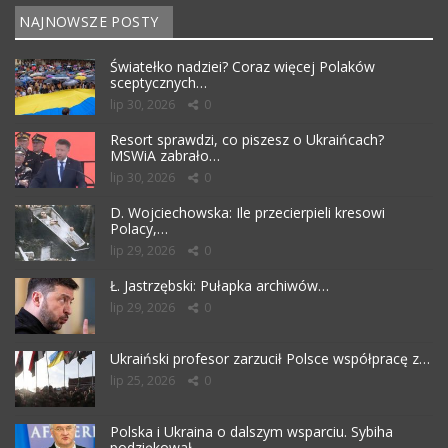
NAJNOWSZE POSTY
Światełko nadziei? Coraz więcej Polaków
sceptycznych…
lip 30, 2026
0
Resort sprawdzi, co piszesz o Ukraińcach?
MSWiA zabrało…
lip 30, 2026
0
D. Wojciechowska: Ile przecierpieli kresowi
Polacy,…
lip 29, 2026
0
Ł. Jastrzębski: Pułapka archiwów…
lip 29, 2026
0
Ukraiński profesor zarzucił Polsce współpracę z…
lip 25, 2026
0
Polska i Ukraina o dalszym wsparciu. Sybiha
podziękował…