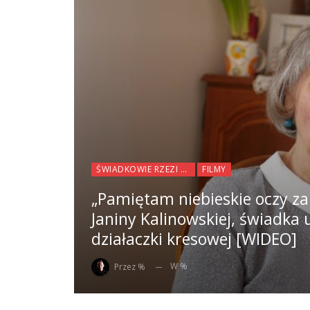
ŚWIADKOWIE RZEZI WOŁYŃSKIEJ
FILMY
„Pamiętam niebieskie oczy 
Janiny Kalinowskiej, świadka 
działaczki kresowej [WIDEO]
W %
Przez %