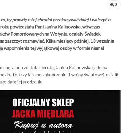
2
to, by prawdę o tej zbrodni przekazywać dalej i walczyć o
roku powiedziała Pani Janina Kalinowska, wówczas
laków Pomordowanych na Wołyniu, ocalały Świadek
em zaszczyt rozmawiać. Kilka miesięcy później, 13 września
uję wspomnienia tej wyjątkowej osoby w formie niemal
inę, a ona została sierotą, Janina Kalinowska (z domu
zin. Tę, trzy lata po zakończeniu II wojny światowej, ustalił
ko datę jej urodzenia.