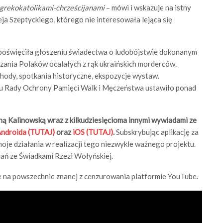
są grekokatolikami-chrześcijanami
– mówi i wskazuje na istny
eja Szeptyckiego, którego nie interesowała lejąca się
a poświęciła głoszeniu świadectwa o ludobójstwie dokonanym
szania Polaków ocalałych z rąk ukraińskich morderców.
chody, spotkania historyczne, ekspozycje wystaw.
iu Rady Ochrony Pamięci Walk i Męczeństwa ustawiło ponad
ną Kalinowską wraz z kilkudziesięcioma innymi wywiadami ze
ndroida (TUTAJ)
oraz
iOS (TUTAJ)
.
Subskrybując aplikację za
oje działania w realizacji tego niezwykle ważnego projektu.
grań ze Świadkami Rzezi Wołyńskiej.
 na powszechnie znanej z cenzurowania platformie YouTube.