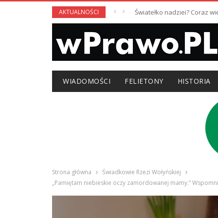
AKTUALNOŚCI
Światełko nadziei? Coraz w
WIADOMOŚCI
FELIETONY
HISTORIA
Strona główna
Świadkowie Rzezi Wołyńskiej
„Pamiętam niebieskie oczy zamordowanej mamy.” Wspomnienia