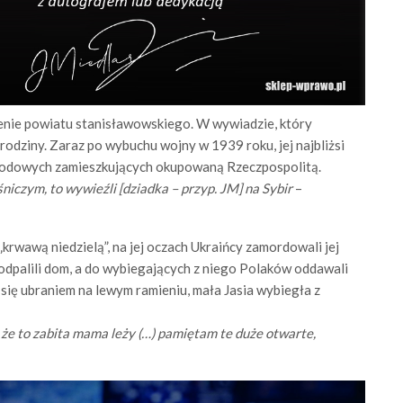
renie powiatu stanisławowskiego. W wywiadzie, który
 rodziny. Zaraz po wybuchu wojny w 1939 roku, jej najbliżsi
narodowych zamieszkujących okupowaną Rzeczpospolitą.
eśniczym, to wywieźli [dziadka – przyp. JM] na Sybir
–
krwawą niedzielą”, na jej oczach Ukraińcy zamordowali jej
odpalili dom, a do wybiegających z niego Polaków oddawali
m się ubraniem na lewym ramieniu, mała Jasia wybiegła z
 że to zabita mama leży (…) pamiętam te duże otwarte,