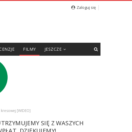
Zaloguj się
CENZJE
FILMY
JESZCZE
i kresowej [WIDEO]
UTRZYMUJEMY SIĘ Z WASZYCH
PŁAT. DZIĘKUJEMY!