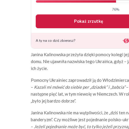
Janina Kalinowska przeżyła dzięki pomocy kolegi jej 
domu. Nie ujawniła nazwiska tego Ukraińca, gdyż – j
ich życie.
Pomocny Ukrainiec zaprowadził ją do Włodzimierca 
–
Kazali mi mówić do siebie per „dziadek” i „babcia”
–
następne pięć lat, w tym niewolę w Niemczech. W r
„było jej bardzo dobrze”.
Janina Kalinowska nie ma wątpliwości, że „dziś ten n
banderyzm”. Czy możliwe jest pojednanie polsko-ukr
–
Jeżeli pojednanie może być, to tylko jeżeli przyzna