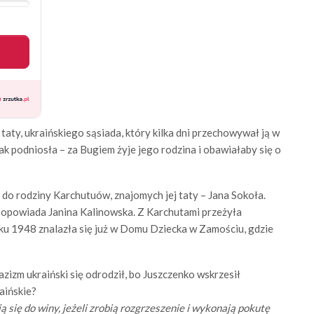
taty, ukraińskiego sąsiada, który kilka dni przechowywał ją w
ak podniosła – za Bugiem żyje jego rodzina i obawiałaby się o
do rodziny Karchutuów, znajomych jej taty – Jana Sokoła.
 opowiada Janina Kalinowska. Z Karchutami przeżyła
oku 1948 znalazła się już w Domu Dziecka w Zamościu, gdzie
azizm ukraiński się odrodził, bo Juszczenko wskrzesił
aińskie?
ją się do winy, jeżeli zrobią rozgrzeszenie i wykonają pokutę