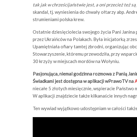
tak jak w chrześcijaństwie jest, a oni przecież też 
skandal, tj. wyniesienia do chwały ołtarzy abp. Andr
strumieniami polska krew.
Ostatnie dziesięciolecia swojego życia Pani Janin
przez Ukraińców na Polakach. Była inicjatorką zrze
Upamiętniała ofiary tamtej zbrodni, organizując ob
Stowarzyszenie, któremu przewodziła, przy wsparc
30 krzyży w miejscach mordów na Wołyniu.
Pasjonująca, niemal godzinna rozmowa z Panią Jani
Świadkami jest dostępna w aplikacji wPrawoTV na
A
niecałe 5 złotych miesięcznie, wspieracie Państwo m
W aplikacji znajdziecie także kilkanaście innych na
Ten wywiad wyjątkowo udostępniam w całości także