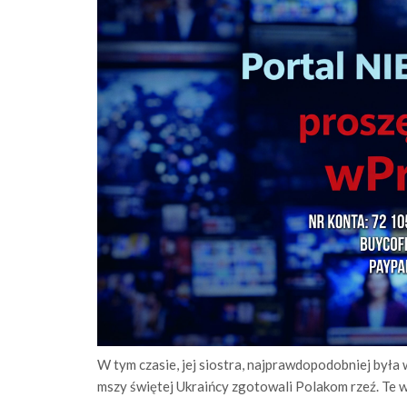
W tym czasie, jej siostra, najprawdopodobniej była w
mszy świętej Ukraińcy zgotowali Polakom rzeź. Te 