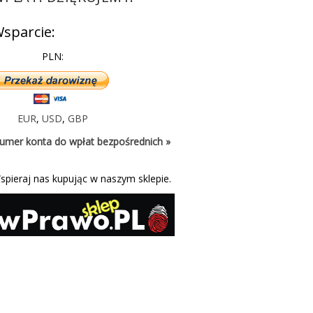
sparcie:
PLN:
EUR
,
USD
,
GBP
umer konta do wpłat bezpośrednich »
spieraj nas kupując w naszym sklepie.