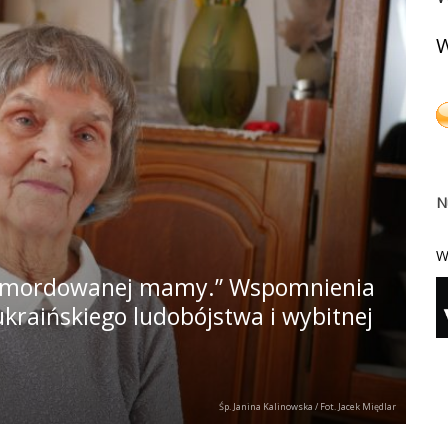
W
N
W
zamordowanej mamy.” Wspomnienia
ukraińskiego ludobójstwa i wybitnej
Śp. Janina Kalinowska / Fot. Jacek Międlar