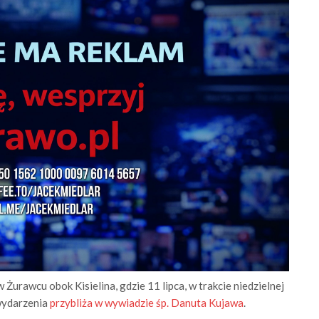
 Żurawcu obok Kisielina, gdzie 11 lipca, w trakcie niedzielnej
wydarzenia
przybliża w wywiadzie śp. Danuta Kujawa
.