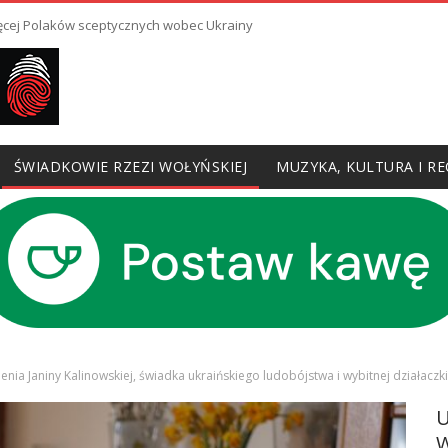
ięcej Polaków sceptycznych wobec Ukrainy
ŚWIADKOWIE RZEZI WOŁYŃSKIEJ
MUZYKA, KULTURA I RE
 Janiny Kalinowskiej, świadka ukraińskiego ludobójstwa i wybitnej działaczk
W