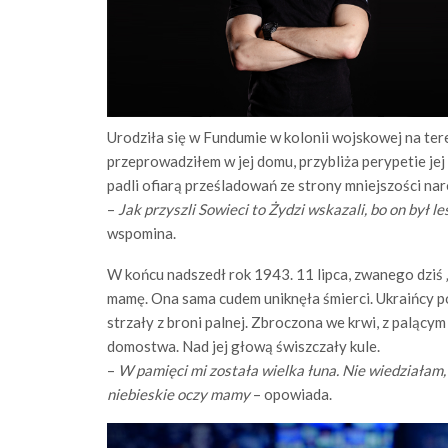
Urodziła się w Fundumie w kolonii wojskowej na te
przeprowadziłem w jej domu, przybliża perypetie jej
padli ofiarą prześladowań ze strony mniejszości 
–
Jak przyszli Sowieci to Żydzi wskazali, bo on był l
wspomina.
W końcu nadszedł rok 1943. 11 lipca, zwanego dziś „
mamę. Ona sama cudem uniknęła śmierci. Ukraińcy p
strzały z broni palnej. Zbroczona we krwi, z palący
domostwa. Nad jej głową świszczały kule.
–
W pamięci mi została wielka łuna. Nie wiedziałam,
niebieskie oczy mamy
– opowiada.