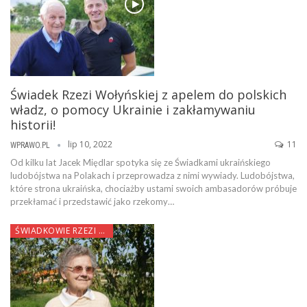
Świadek Rzezi Wołyńskiej z apelem do polskich
władz, o pomocy Ukrainie i zakłamywaniu
historii!
lip 10, 2022
11
WPRAWO.PL
Od kilku lat Jacek Międlar spotyka się ze Świadkami ukraińskiego
ludobójstwa na Polakach i przeprowadza z nimi wywiady. Ludobójstwa,
które strona ukraińska, chociażby ustami swoich ambasadorów próbuje
przekłamać i przedstawić jako rzekomy…
ŚWIADKOWIE RZEZI WOŁYŃSKIEJ