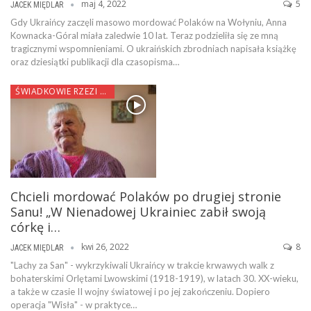
maj 4, 2022
5
JACEK MIĘDLAR
Gdy Ukraińcy zaczęli masowo mordować Polaków na Wołyniu, Anna
Kownacka-Góral miała zaledwie 10 lat. Teraz podzieliła się ze mną
tragicznymi wspomnieniami. O ukraińskich zbrodniach napisała książkę
oraz dziesiątki publikacji dla czasopisma…
ŚWIADKOWIE RZEZI WOŁYŃSKIEJ
Chcieli mordować Polaków po drugiej stronie
Sanu! „W Nienadowej Ukrainiec zabił swoją
córkę i…
kwi 26, 2022
8
JACEK MIĘDLAR
"Lachy za San" - wykrzykiwali Ukraińcy w trakcie krwawych walk z
bohaterskimi Orlętami Lwowskimi (1918-1919), w latach 30. XX-wieku,
a także w czasie II wojny światowej i po jej zakończeniu. Dopiero
operacja "Wisła" - w praktyce…