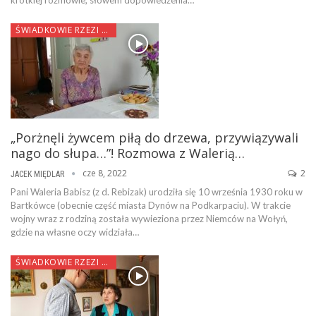
krótkiej rozmowie, słowem dopowiedzenia…
ŚWIADKOWIE RZEZI WOŁYŃSKIEJ
„Porżnęli żywcem piłą do drzewa, przywiązywali
nago do słupa…”! Rozmowa z Walerią…
cze 8, 2022
2
JACEK MIĘDLAR
Pani Waleria Babisz (z d. Rebizak) urodziła się 10 września 1930 roku w
Bartkówce (obecnie część miasta Dynów na Podkarpaciu). W trakcie
wojny wraz z rodziną została wywieziona przez Niemców na Wołyń,
gdzie na własne oczy widziała…
ŚWIADKOWIE RZEZI WOŁYŃSKIEJ