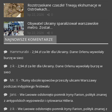
Rozstrzaskane czaszki! Trwają ekshumacje w
Ostrówkach…
lip 22, 2026
0
Obywatel Ukrainy sparaliżował warszawskie
metro. Został…
lip 22, 2026
0
NAJNOWSZE KOMENTARZE
Hammurabi
-
2,94 zł za litr dla Ukrainy. Dane Orlenu wywołały
burzę w sieci
z-k
-
2,94 zł za litr dla Ukrainy. Dane Orlenu wywołały burzę w
sieci
Mr. X
-
Tłumy obcokrajowców przeszły ulicami Warszawy
podczas indyjskiego festiwalu
Jans
-
We Lwowie odsłonięto pomnik Iryny Farion, polityk znanej
z antypolskich wypowiedzi i cytowania Hitlera.
z-k
-
We Lwowie odsłonięto pomnik Iryny Farion, polityk znanej z