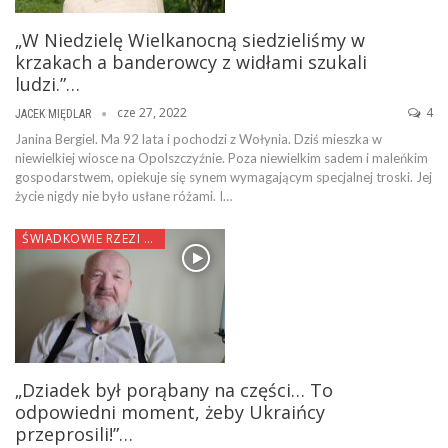
„W Niedzielę Wielkanocną siedzieliśmy w
krzakach a banderowcy z widłami szukali
ludzi.”…
cze 27, 2022
4
JACEK MIĘDLAR
Janina Bergiel. Ma 92 lata i pochodzi z Wołynia. Dziś mieszka w
niewielkiej wiosce na Opolszczyźnie. Poza niewielkim sadem i maleńkim
gospodarstwem, opiekuje się synem wymagającym specjalnej troski. Jej
życie nigdy nie było usłane różami. I…
ŚWIADKOWIE RZEZI WOŁYŃSKIEJ
„Dziadek był porąbany na części… To
odpowiedni moment, żeby Ukraińcy
przeprosili!”…