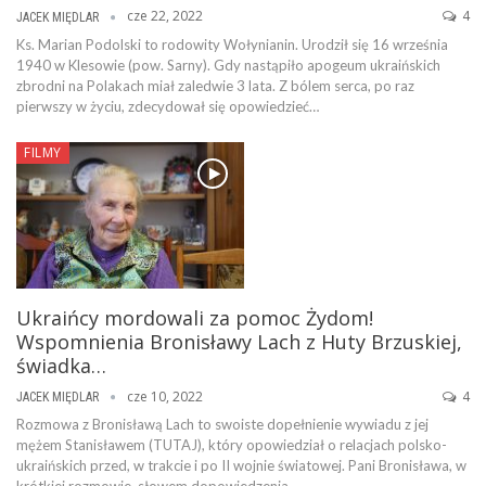
cze 22, 2022
4
JACEK MIĘDLAR
Ks. Marian Podolski to rodowity Wołynianin. Urodził się 16 września
1940 w Klesowie (pow. Sarny). Gdy nastąpiło apogeum ukraińskich
zbrodni na Polakach miał zaledwie 3 lata. Z bólem serca, po raz
pierwszy w życiu, zdecydował się opowiedzieć…
FILMY
Ukraińcy mordowali za pomoc Żydom!
Wspomnienia Bronisławy Lach z Huty Brzuskiej,
świadka…
cze 10, 2022
4
JACEK MIĘDLAR
Rozmowa z Bronisławą Lach to swoiste dopełnienie wywiadu z jej
mężem Stanisławem (TUTAJ), który opowiedział o relacjach polsko-
ukraińskich przed, w trakcie i po II wojnie światowej. Pani Bronisława, w