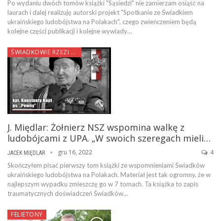
Po wydaniu dwóch tomów książki "Sąsiedzi" nie zamierzam osiąść na
laurach i dalej realizuję autorski projekt "Spotkanie ze Świadkiem
ukraińskiego ludobójstwa na Polakach", czego zwieńczeniem będą
kolejne części publikacji i kolejne wywiady…
ŚWIADKOWIE RZEZI WOŁYŃSKIEJ
J. Międlar: Żołnierz NSZ wspomina walkę z
ludobójcami z UPA. „W swoich szeregach mieli…
gru 16, 2022
4
JACEK MIĘDLAR
Skończyłem pisać pierwszy tom książki ze wspomnieniami Świadków
ukraińskiego ludobójstwa na Polakach. Materiał jest tak ogromny, że w
najlepszym wypadku zmieszczę go w 7 tomach. Ta książka to zapis
traumatycznych doświadczeń Świadków…
FELIETONY