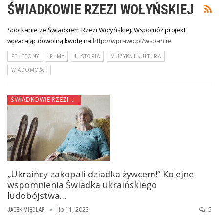
ŚWIADKOWIE RZEZI WOŁYŃSKIEJ
Spotkanie ze Świadkiem Rzezi Wołyńskiej. Wspomóż projekt
wpłacając dowolną kwotę na
http://wprawo.pl/wsparcie
FELIETONY
FILMY
HISTORIA
MUZYKA I KULTURA
WIADOMOŚCI
ŚWIADKOWIE RZEZI WOŁYŃSKIEJ
„Ukraińcy zakopali dziadka żywcem!” Kolejne
wspomnienia Świadka ukraińskiego
ludobójstwa…
lip 11, 2023
5
JACEK MIĘDLAR