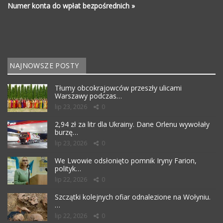
Numer konta do wpłat bezpośrednich »
NAJNOWSZE POSTY
Tłumy obcokrajowców przeszły ulicami
Warszawy podczas…
lip 23, 2026
0
2,94 zł za litr dla Ukrainy. Dane Orlenu wywołały
burzę…
lip 23, 2026
0
We Lwowie odsłonięto pomnik Iryny Farion,
polityk…
lip 22, 2026
0
Szczątki kolejnych ofiar odnalezione na Wołyniu.
…
lip 22, 2026
0