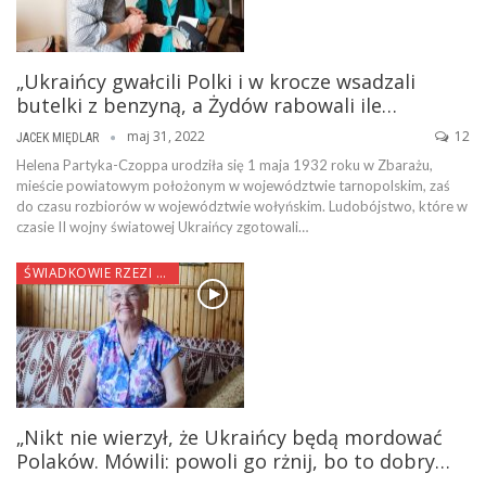
„Ukraińcy gwałcili Polki i w krocze wsadzali
butelki z benzyną, a Żydów rabowali ile…
maj 31, 2022
12
JACEK MIĘDLAR
Helena Partyka-Czoppa urodziła się 1 maja 1932 roku w Zbarażu,
mieście powiatowym położonym w województwie tarnopolskim, zaś
do czasu rozbiorów w województwie wołyńskim. Ludobójstwo, które w
czasie II wojny światowej Ukraińcy zgotowali…
ŚWIADKOWIE RZEZI WOŁYŃSKIEJ
„Nikt nie wierzył, że Ukraińcy będą mordować
Polaków. Mówili: powoli go rżnij, bo to dobry…