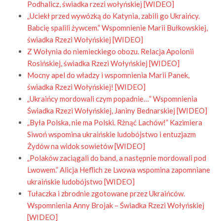
Podhalicz, świadka rzezi wołyńskiej [WIDEO]
„Uciekł przed wywózką do Katynia, zabili go Ukraińcy.
Babcię spalili żywcem.” Wspomnienie Marii Bułkowskiej,
świadka Rzezi Wołyńskiej [WIDEO]
Z Wołynia do niemieckiego obozu. Relacja Apolonii
Rosińskiej, świadka Rzezi Wołyńskiej [WIDEO]
Mocny apel do władzy i wspomnienia Marii Panek,
świadka Rzezi Wołyńskiej! [WIDEO]
„Ukraińcy mordowali czym popadnie…” Wspomnienia
Świadka Rzezi Wołyńskiej, Janiny Bednarskiej [WIDEO]
„Była Polska, nie ma Polski. Rżnąć Lachów!” Kazimiera
Siwoń wspomina ukraińskie ludobójstwo i entuzjazm
Żydów na widok sowietów [WIDEO]
„Polaków zaciągali do band, a następnie mordowali pod
Lwowem.” Alicja Heflich ze Lwowa wspomina zapomniane
ukraińskie ludobójstwo [WIDEO]
Tułaczka i zbrodnie zgotowane przez Ukraińców.
Wspomnienia Anny Brojak – Świadka Rzezi Wołyńskiej
[WIDEO]