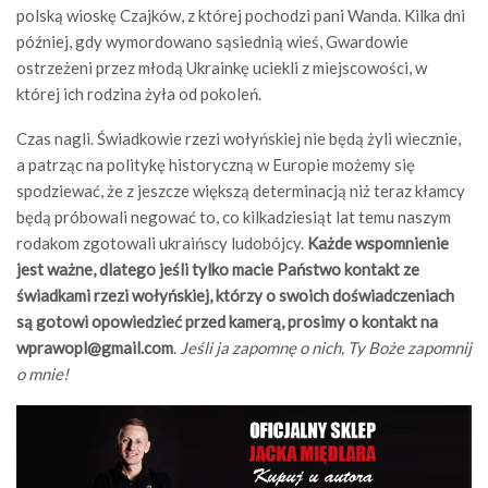
polską wioskę Czajków, z której pochodzi pani Wanda. Kilka dni
później, gdy wymordowano sąsiednią wieś, Gwardowie
ostrzeżeni przez młodą Ukrainkę uciekli z miejscowości, w
której ich rodzina żyła od pokoleń.
Czas nagli. Świadkowie rzezi wołyńskiej nie będą żyli wiecznie,
a patrząc na politykę historyczną w Europie możemy się
spodziewać, że z jeszcze większą determinacją niż teraz kłamcy
będą próbowali negować to, co kilkadziesiąt lat temu naszym
rodakom zgotowali ukraińscy ludobójcy.
Każde wspomnienie
jest ważne, dlatego jeśli tylko macie Państwo kontakt ze
świadkami rzezi wołyńskiej, którzy o swoich doświadczeniach
są gotowi opowiedzieć przed kamerą, prosimy o kontakt na
wprawopl@gmail.com
.
Jeśli ja zapomnę o nich, Ty Boże zapomnij
o mnie!