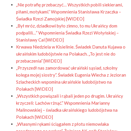
„Nie potrafię przebaczyć… Wszystkich pobili siekierami,
piłami, motykami.” Wspomnienia Stanisława Krzaczka –
Świadka Rzezi Zamojskiej [WIDEO]
„Był mróz, dziadkowi było zimno, to mu Ukraińcy dom
podpalili…” Wspomnienia Świadka Rzezi Wołyńskiej –
Stanisławy Cal [WIDEO]
Krwawa Niedziela w Kisielinie. Świadek Danuta Kujawa o
ukraińskim ludobójstwie na Polakach. „To jest nie do
przebaczenia” [WIDEO]
„Przyszedł nas zamordować ukraiński sąsiad, szkolny
kolega mojej siostry”. Świadek Eugenia Wiecha z Jezioran
Szlacheckich wspomina ukraińskie ludobójstwo na
Polakach [WIDEO]
„Wszystkich powiązali i rąbali jeden po drugim. Ukraińcy
krzyczeli: Lachów rżnąć.” Wspomnienia Marianny
Malinowskiej – świadka ukraińskiego ludobójstwa na
Polakach [WIDEO]
„Własnymi rękami ściągałem z płotu niemowlaka