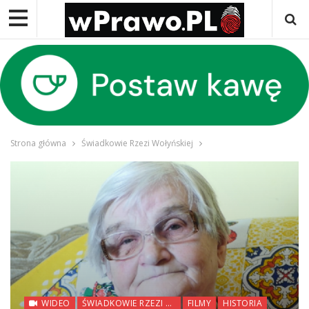
Strona główna
Świadkowie Rzezi Wołyńskiej
WIDEO
ŚWIADKOWIE RZEZI WOŁYŃSKIEJ
FILMY
HISTORIA