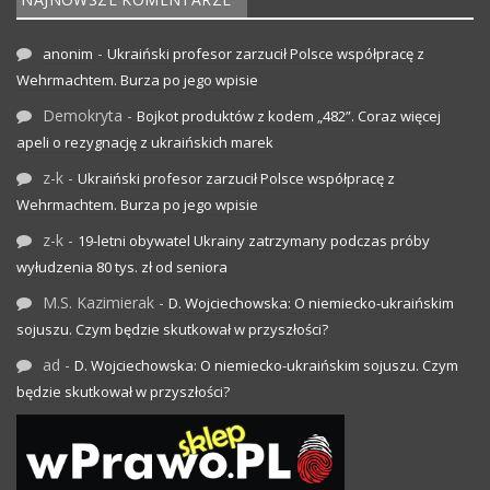
-
anonim
Ukraiński profesor zarzucił Polsce współpracę z
Wehrmachtem. Burza po jego wpisie
Demokryta
-
Bojkot produktów z kodem „482”. Coraz więcej
apeli o rezygnację z ukraińskich marek
z-k
-
Ukraiński profesor zarzucił Polsce współpracę z
Wehrmachtem. Burza po jego wpisie
z-k
-
19-letni obywatel Ukrainy zatrzymany podczas próby
wyłudzenia 80 tys. zł od seniora
M.S. Kazimierak
-
D. Wojciechowska: O niemiecko-ukraińskim
sojuszu. Czym będzie skutkował w przyszłości?
ad
-
D. Wojciechowska: O niemiecko-ukraińskim sojuszu. Czym
będzie skutkował w przyszłości?