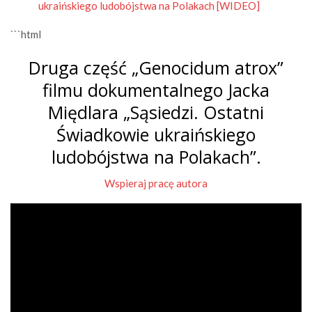
ukraińskiego ludobójstwa na Polakach [WIDEO]
```html
Druga część „Genocidum atrox”
filmu dokumentalnego Jacka
Międlara „Sąsiedzi. Ostatni
Świadkowie ukraińskiego
ludobójstwa na Polakach”.
Wspieraj pracę autora