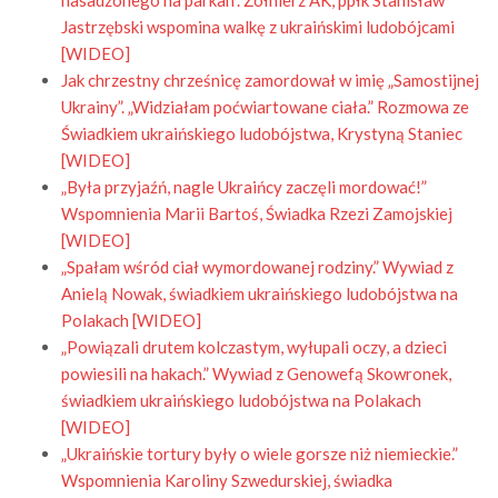
nasadzonego na parkan”. Żołnierz AK, ppłk Stanisław
Jastrzębski wspomina walkę z ukraińskimi ludobójcami
[WIDEO]
Jak chrzestny chrześnicę zamordował w imię „Samostijnej
Ukrainy”. „Widziałam poćwiartowane ciała.” Rozmowa ze
Świadkiem ukraińskiego ludobójstwa, Krystyną Staniec
[WIDEO]
„Była przyjaźń, nagle Ukraińcy zaczęli mordować!”
Wspomnienia Marii Bartoś, Świadka Rzezi Zamojskiej
[WIDEO]
„Spałam wśród ciał wymordowanej rodziny.” Wywiad z
Anielą Nowak, świadkiem ukraińskiego ludobójstwa na
Polakach [WIDEO]
„Powiązali drutem kolczastym, wyłupali oczy, a dzieci
powiesili na hakach.” Wywiad z Genowefą Skowronek,
świadkiem ukraińskiego ludobójstwa na Polakach
[WIDEO]
„
Ukraińskie tortury były o wiele gorsze niż niemieckie.”
Wspomnienia Karoliny Szwedurskiej, świadka