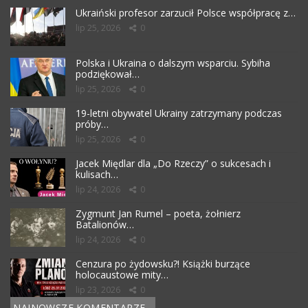
Ukraiński profesor zarzucił Polsce współpracę z…
lip 25, 2026
0
Polska i Ukraina o dalszym wsparciu. Sybiha
podziękował…
lip 25, 2026
0
19-letni obywatel Ukrainy zatrzymany podczas
próby…
lip 25, 2026
0
Jacek Międlar dla „Do Rzeczy” o sukcesach i
kulisach…
lip 24, 2026
0
Zygmunt Jan Rumel – poeta, żołnierz
Batalionów…
lip 24, 2026
0
Cenzura po żydowsku?! Książki burzące
holocaustowe mity…
lip 23, 2026
0
NAJNOWSZE KOMENTARZE