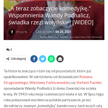
„A teraz zobaczycie komedyjkę.”
Wspomnienia Wandy Podhalicz,
świadka rzezi wołyńskiej [WIDEO]
Last updated
sie 25, 2021
Przez %
Wanda Podchalicz - świadek rzezi wołyńskiej / Fot. wPrawo.pl
2
Udostępnij
Ta historia znacząco różni się od pozostałych, które już
opublikowałem. W odróżnieniu od doświadczeń
Romana
Strągowskiego
,
Wiesławy Farbiszewskiej
czy
Stefanii Pasieki
,
opowiadanie Wandy Podhalicz (z domu Gwarda) nie ocieka
krwią. W 1943 roku moja rozmówczyni miała 6 lat. W lipcu tego
roku pokazowym mordem na polskim partyzancie, przez
zbrodniarzy zwanym „komedyjką”, banderowcy zastraszyli całą