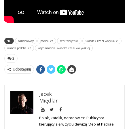
```
banderowcy
podhalicz
rzeź wołyńska
świadek rzezi wołyńskiej
wanda podchalicz
wspomnienia świadka rzezi wołyńskiej
2
Udostępnij
Jacek
Międlar
Polak, katolik, narodowiec. Publicysta
kierujący się w życiu dewizą 'Deo et Patriae