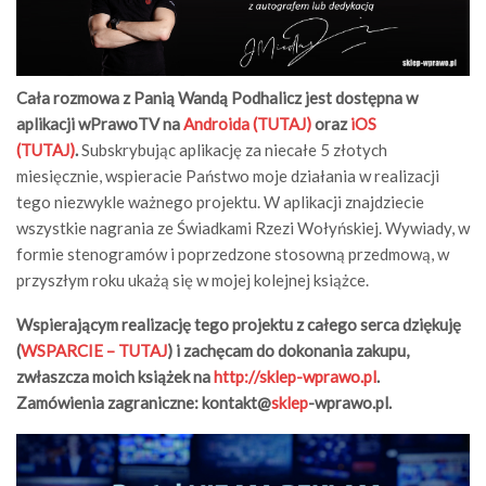
Cała rozmowa z Panią Wandą Podhalicz jest dostępna w
aplikacji wPrawoTV na
Androida (TUTAJ)
oraz
iOS
(TUTAJ)
.
Subskrybując aplikację za niecałe 5 złotych
miesięcznie, wspieracie Państwo moje działania w realizacji
tego niezwykle ważnego projektu. W aplikacji znajdziecie
wszystkie nagrania ze Świadkami Rzezi Wołyńskiej. Wywiady, w
formie stenogramów i poprzedzone stosowną przedmową, w
przyszłym roku ukażą się w mojej kolejnej książce.
Wspierającym realizację tego projektu z całego serca dziękuję
(
WSPARCIE – TUTAJ
) i zachęcam do dokonania zakupu,
zwłaszcza moich książek na
http://sklep-wprawo.pl
.
Zamówienia zagraniczne: kontakt@
sklep
-wprawo.pl.