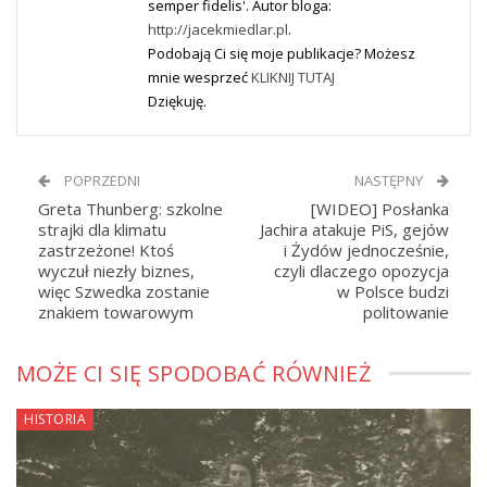
semper fidelis'. Autor bloga:
http://jacekmiedlar.pl
.
Podobają Ci się moje publikacje? Możesz
mnie wesprzeć
KLIKNIJ TUTAJ
Dziękuję.
POPRZEDNI
NASTĘPNY
Greta Thunberg: szkolne
[WIDEO] Posłanka
strajki dla klimatu
Jachira atakuje PiS, gejów
zastrzeżone! Ktoś
i Żydów jednocześnie,
wyczuł niezły biznes,
czyli dlaczego opozycja
więc Szwedka zostanie
w Polsce budzi
znakiem towarowym
politowanie
MOŻE CI SIĘ SPODOBAĆ RÓWNIEŻ
HISTORIA