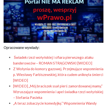
Opracowane wywiady:
Świadek rzezi wołyńskiej i ofiara pierwszego ataku
banderowców – ROMAN STRĄGOWSKI [WIDEO]
Z Wołynia do komory gazowej. Przejmujące wspomnienia
p. Wiesławy Farbiszewskiej, która cudem uniknęła śmierci
[WIDEO]
[WIDEO] „Mój braciszek ssał pierś zamordowanej mamy.”
Wzruszające wspomnienia i apel świadka rzezi wołyńskiej
– Stefania Pasieka
„A teraz zobaczycie komedyjkę.” Wspomnienia Wandy