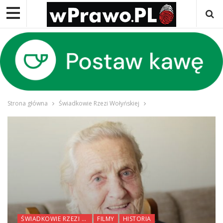
Strona główna
Świadkowie Rzezi Wołyńskiej
ŚWIADKOWIE RZEZI WOŁYŃSKIEJ
FILMY
HISTORIA