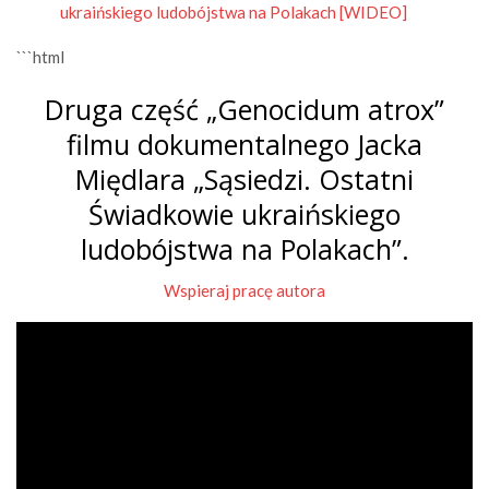
ukraińskiego ludobójstwa na Polakach [WIDEO]
```html
Druga część „Genocidum atrox”
filmu dokumentalnego Jacka
Międlara „Sąsiedzi. Ostatni
Świadkowie ukraińskiego
ludobójstwa na Polakach”.
Wspieraj pracę autora