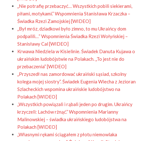
„Nie potrafię przebaczyć… Wszystkich pobili siekierami,
piłami, motykami.” Wspomnienia Stanisława Krzaczka –
Świadka Rzezi Zamojskiej [WIDEO]
„Był mróz, dziadkowi było zimno, to mu Ukraińcy dom
podpalili…” Wspomnienia Świadka Rzezi Wołyńskiej –
Stanisławy Cal [WIDEO]
Krwawa Niedziela w Kisielinie. Świadek Danuta Kujawa o
ukraińskim ludobójstwie na Polakach. „To jest nie do
przebaczenia” [WIDEO]
„Przyszedł nas zamordować ukraiński sąsiad, szkolny
kolega mojej siostry”. Świadek Eugenia Wiecha z Jezioran
Szlacheckich wspomina ukraińskie ludobójstwo na
Polakach [WIDEO]
„Wszystkich powiązali i rąbali jeden po drugim. Ukraińcy
krzyczeli: Lachów rżnąć.” Wspomnienia Marianny
Malinowskiej – świadka ukraińskiego ludobójstwa na
Polakach [WIDEO]
„Własnymi rękami ściągałem z płotu niemowlaka