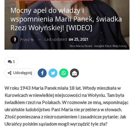
Mocny apel do władzy i
wspomnienia Marii Panek, świadka
Rzezi Wołyńskiej! [WIDEO]
Last updated
sie 25, 2021
Przez %
Pani Maria Panek - świadek Rzezi Wołyńskiej
1
Udostępnij
W roku 1943 Maria Panek miała 18 lat. Wtedy mieszkała w
Kurowicach w niewielkiej miejscowości na Wołyniu. Tam była
świadkiem rzezi na Polakach. W rozmowie ze mną, wspominając
ukraińskie ludobójstwo Pani Maria nie przebiera w słowach.
Złość pomieszana z niezrozumieniem i zasadnicze pytanie: Jak
Ukraińcy polskim sąsiadom mogli wyrządzić tyle zła?