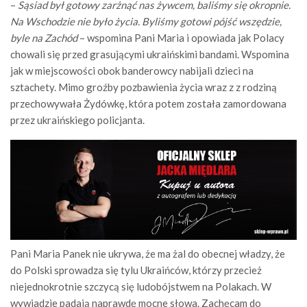
–
Sąsiad był gotowy zarżnąć nas żywcem, baliśmy się okropnie.
Na Wschodzie nie było życia. Byliśmy gotowi pójść wszędzie,
byle na Zachód
– wspomina Pani Maria i opowiada jak Polacy
chowali się przed grasującymi ukraińskimi bandami. Wspomina
jak w miejscowości obok banderowcy nabijali dzieci na
sztachety. Mimo groźby pozbawienia życia wraz z z rodziną
przechowywała Żydówkę, która potem została zamordowana
przez ukraińskiego policjanta.
Pani Maria Panek nie ukrywa, że ma żal do obecnej władzy, że
do Polski sprowadza się tylu Ukraińców, którzy przecież
niejednokrotnie szczycą się ludobójstwem na Polakach. W
wywiadzie padają naprawdę mocne słowa. Zachęcam do