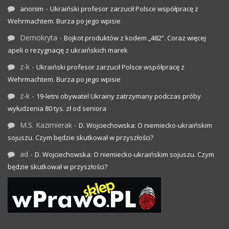
-
anonim
Ukraiński profesor zarzucił Polsce współpracę z
Wehrmachtem. Burza po jego wpisie
Demokryta
-
Bojkot produktów z kodem „482”. Coraz więcej
apeli o rezygnację z ukraińskich marek
z-k
-
Ukraiński profesor zarzucił Polsce współpracę z
Wehrmachtem. Burza po jego wpisie
z-k
-
19-letni obywatel Ukrainy zatrzymany podczas próby
wyłudzenia 80 tys. zł od seniora
M.S. Kazimierak
-
D. Wojciechowska: O niemiecko-ukraińskim
sojuszu. Czym będzie skutkował w przyszłości?
ad
-
D. Wojciechowska: O niemiecko-ukraińskim sojuszu. Czym
będzie skutkował w przyszłości?