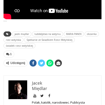
```
jacek międlar
ludobójstwo na wołyniu
MARIA PANEK
olszanka
rzeź wołyńska
Spotkanie ze Świadkiem Rzezi Wołyńskiej
świadek rzezi wołyńskiej
1
Udostępnij
Jacek
Międlar
Polak, katolik, narodowiec. Publicysta