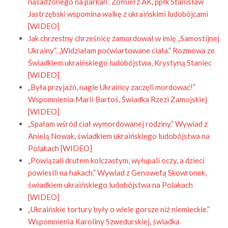
nasadzonego na parkan”. Żołnierz AK, ppłk Stanisław
Jastrzębski wspomina walkę z ukraińskimi ludobójcami
[WIDEO]
Jak chrzestny chrześnicę zamordował w imię „Samostijnej
Ukrainy”. „Widziałam poćwiartowane ciała.” Rozmowa ze
Świadkiem ukraińskiego ludobójstwa, Krystyną Staniec
[WIDEO]
„Była przyjaźń, nagle Ukraińcy zaczęli mordować!”
Wspomnienia Marii Bartoś, Świadka Rzezi Zamojskiej
[WIDEO]
„Spałam wśród ciał wymordowanej rodziny.” Wywiad z
Anielą Nowak, świadkiem ukraińskiego ludobójstwa na
Polakach [WIDEO]
„Powiązali drutem kolczastym, wyłupali oczy, a dzieci
powiesili na hakach.” Wywiad z Genowefą Skowronek,
świadkiem ukraińskiego ludobójstwa na Polakach
[WIDEO]
„
Ukraińskie tortury były o wiele gorsze niż niemieckie.”
Wspomnienia Karoliny Szwedurskiej, świadka