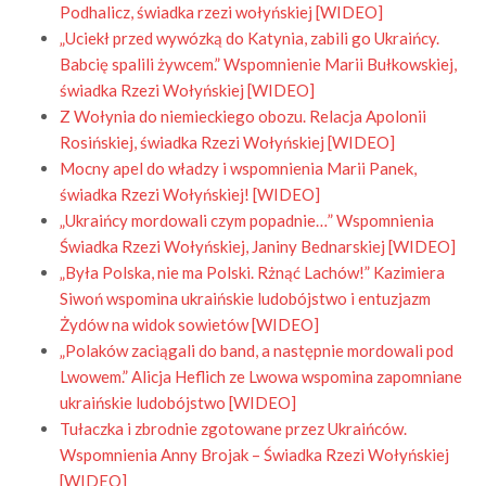
Podhalicz, świadka rzezi wołyńskiej [WIDEO]
„Uciekł przed wywózką do Katynia, zabili go Ukraińcy.
Babcię spalili żywcem.” Wspomnienie Marii Bułkowskiej,
świadka Rzezi Wołyńskiej [WIDEO]
Z Wołynia do niemieckiego obozu. Relacja Apolonii
Rosińskiej, świadka Rzezi Wołyńskiej [WIDEO]
Mocny apel do władzy i wspomnienia Marii Panek,
świadka Rzezi Wołyńskiej! [WIDEO]
„Ukraińcy mordowali czym popadnie…” Wspomnienia
Świadka Rzezi Wołyńskiej, Janiny Bednarskiej [WIDEO]
„Była Polska, nie ma Polski. Rżnąć Lachów!” Kazimiera
Siwoń wspomina ukraińskie ludobójstwo i entuzjazm
Żydów na widok sowietów [WIDEO]
„Polaków zaciągali do band, a następnie mordowali pod
Lwowem.” Alicja Heflich ze Lwowa wspomina zapomniane
ukraińskie ludobójstwo [WIDEO]
Tułaczka i zbrodnie zgotowane przez Ukraińców.
Wspomnienia Anny Brojak – Świadka Rzezi Wołyńskiej
[WIDEO]