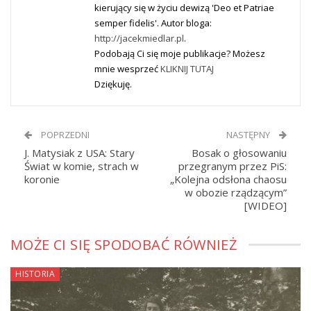
kierujący się w życiu dewizą 'Deo et Patriae
semper fidelis'. Autor bloga:
http://jacekmiedlar.pl
.
Podobają Ci się moje publikacje? Możesz
mnie wesprzeć
KLIKNIJ TUTAJ
Dziękuję.
POPRZEDNI
NASTĘPNY
J. Matysiak z USA: Stary
Bosak o głosowaniu
Świat w komie, strach w
przegranym przez PiS:
koronie
„Kolejna odsłona chaosu
w obozie rządzącym”
[WIDEO]
MOŻE CI SIĘ SPODOBAĆ RÓWNIEŻ
HISTORIA