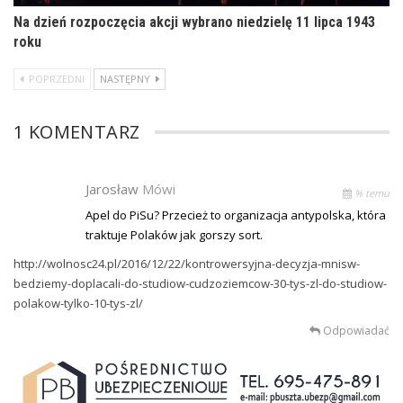
Na dzień rozpoczęcia akcji wybrano niedzielę 11 lipca 1943
roku
POPRZEDNI
NASTĘPNY
1 KOMENTARZ
Jarosław
Mówi
% temu
Apel do PiSu? Przecież to organizacja antypolska, która
traktuje Polaków jak gorszy sort.
http://wolnosc24.pl/2016/12/22/kontrowersyjna-decyzja-mnisw-
bedziemy-doplacali-do-studiow-cudzoziemcow-30-tys-zl-do-studiow-
polakow-tylko-10-tys-zl/
Odpowiadać