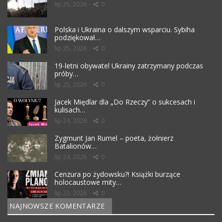
lip 25, 2026
0
Polska i Ukraina o dalszym wsparciu. Sybiha
podziękował…
lip 25, 2026
0
19-letni obywatel Ukrainy zatrzymany podczas
próby…
lip 25, 2026
0
Jacek Międlar dla „Do Rzeczy” o sukcesach i
kulisach…
lip 24, 2026
0
Zygmunt Jan Rumel – poeta, żołnierz
Batalionów…
lip 24, 2026
0
Cenzura po żydowsku?! Książki burzące
holocaustowe mity…
lip 23, 2026
0
NAJNOWSZE KOMENTARZE