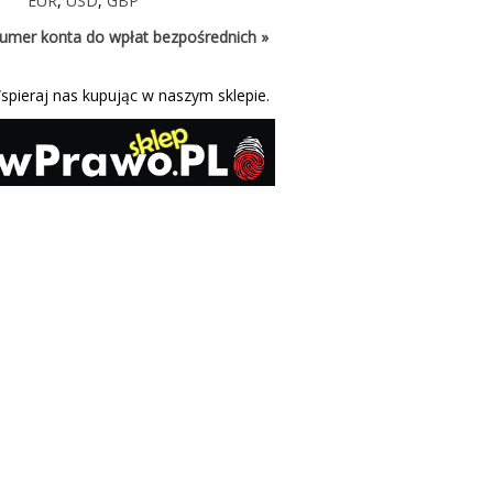
EUR
,
USD
,
GBP
umer konta do wpłat bezpośrednich »
spieraj nas kupując w naszym sklepie.