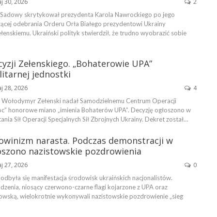
j 30, 2026
2
 Sadowy skrytykował prezydenta Karola Nawrockiego po jego
ącej odebrania Orderu Orła Białego prezydentowi Ukrainy
nskiemu. Ukraiński polityk stwierdził, że trudno wyobrazić sobie
yzji Zełenskiego. „Bohaterowie UPA”
itarnej jednostki
j 28, 2026
4
y Wołodymyr Zełenski nadał Samodzielnemu Centrum Operacji
oc” honorowe miano „imienia Bohaterów UPA”. Decyzję ogłoszono w
ania Sił Operacji Specjalnych Sił Zbrojnych Ukrainy. Dekret został…
zowinizm narasta. Podczas demonstracji w
oszono nazistowskie pozdrowienia
j 27, 2026
0
odbyła się manifestacja środowisk ukraińskich nacjonalistów.
dzenia, niosący czerwono-czarne flagi kojarzone z UPA oraz
wską, wielokrotnie wykonywali nazistowskie pozdrowienie „sieg