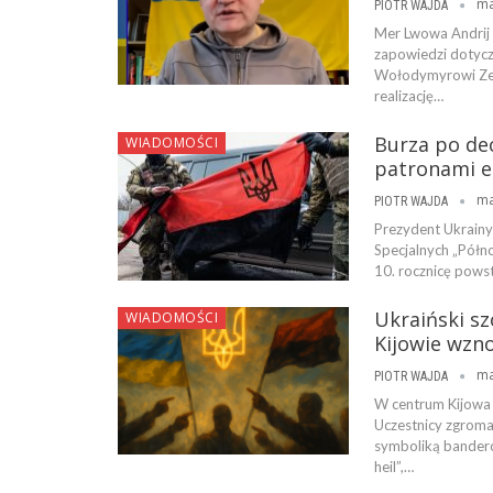
ma
PIOTR WAJDA
Mer Lwowa Andrij
zapowiedzi dotycz
Wołodymyrowi Zełe
realizację…
Burza po dec
WIADOMOŚCI
patronami el
ma
PIOTR WAJDA
Prezydent Ukrain
Specjalnych „Półn
10. rocznicę powst
Ukraiński s
WIADOMOŚCI
Kijowie wzn
ma
PIOTR WAJDA
W centrum Kijowa 
Uczestnicy zgroma
symboliką bandero
heil”,…