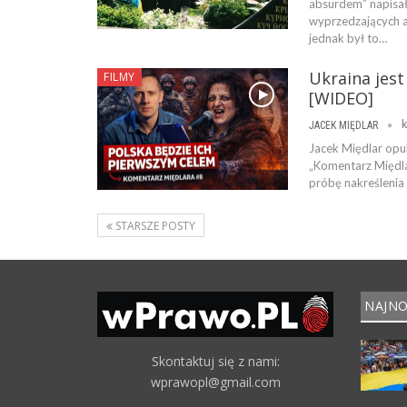
absurdem” napisa
wyprzedzających at
jednak był to…
Ukraina jest
FILMY
[WIDEO]
k
JACEK MIĘDLAR
Jacek Międlar opu
„Komentarz Międla
próbę nakreślenia
STARSZE POSTY
NAJNO
Skontaktuj się z nami:
wprawopl@gmail.com