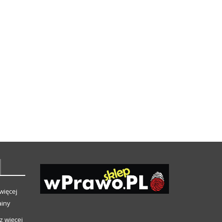
więcej
ainy
z więcej