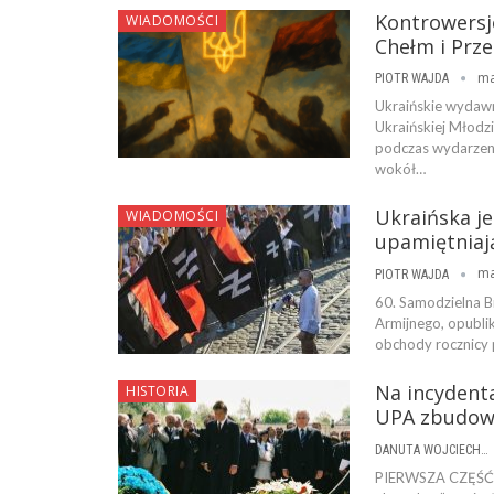
Kontrowersj
WIADOMOŚCI
Chełm i Prze
ma
PIOTR WAJDA
Ukraińskie wydaw
Ukraińskiej Młodzi
podczas wydarzen
wokół…
Ukraińska j
WIADOMOŚCI
upamiętniają
ma
PIOTR WAJDA
60. Samodzielna B
Armijnego, opubli
obchody rocznicy 
Na incydent
HISTORIA
UPA zbudowal
DANUTA WOJCIECHOWSKA
PIERWSZA CZĘŚĆ W