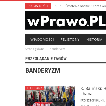
AKTUALNOŚCI
Światełko nadziei? Coraz w
WIADOMOŚCI
FELIETONY
HISTORIA
Strona główna
banderyzm
PRZEGLĄDANIE TAGÓW
BANDERYZM
K. Baliński:
FELIETONY
chana
KRZYSZTOF BALIŃSKI