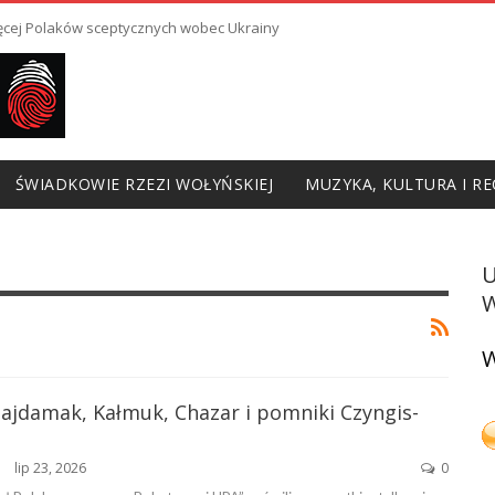
ięcej Polaków sceptycznych wobec Ukrainy
ŚWIADKOWIE RZEZI WOŁYŃSKIEJ
MUZYKA, KULTURA I RE
W
W
 Hajdamak, Kałmuk, Chazar i pomniki Czyngis-
lip 23, 2026
0