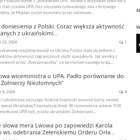
ął Polakom numer z „Bohaterami UPA”, mówili o wszystkim tylko nie o
ie stali czciciele UPA, lecz otoczenie żydowskiego żula z Krzywego
N
nijmy, że Majdan został wywołany przez światowe…
doniesienia z Polski. Coraz większa aktywność
W
anych z ukraińskimi…
e 22, 2026
1
kalowej rosyjskiej inwazji na Ukrainę Polska stała się jednym z
unktów aktywności zagranicznych służb specjalnych. Jak wynika z
kowanych przez „Rzeczpospolitą”, na terytorium naszego kraju…
łowa wiceministra o UPA. Padło porównanie do
 Żołnierzy Niezłomnych”
e 6, 2026
4
i i szkolnictwa wyższego Andrzej Szeptycki wywołał burzę swoimi
temat Ukraińskiej Powstańczej Armii. W rozmowie na antenie TOK
członkowie UPA byli „trochę ukraińskimi Żołnierzami…
e słowa mera Lwowa po zapowiedzi Karola
 ws. odebrania Zełenskiemu Orderu Orła…