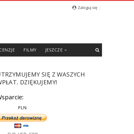
Zaloguj się
CENZJE
FILMY
JESZCZE
UTRZYMUJEMY SIĘ Z WASZYCH
PŁAT. DZIĘKUJEMY!
sparcie:
PLN: