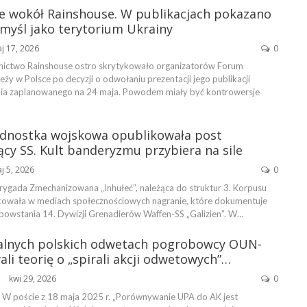
e wokół Rainshouse. W publikacjach pokazano
myśl jako terytorium Ukrainy
j 17, 2026
0
nictwo Rainshouse ostro skrytykowało organizatorów Forum
eży w Polsce po decyzji o odwołaniu prezentacji jego publikacji
ia zaplanowanego na 24 maja. Powodem miały być kontrowersje
ednostka wojskowa opublikowała post
cy SS. Kult banderyzmu przybiera na sile
j 5, 2026
0
rygada Zmechanizowana „Inhułeć”, należąca do struktur 3. Korpusu
kowała w mediach społecznościowych nagranie, które dokumentuje
powstania 14. Dywizji Grenadierów Waffen-SS „Galizien”. W…
alnych polskich odwetach pogrobowcy OUN-
i teorię o „spirali akcji odwetowych”…
kwi 29, 2026
0
 poście z 18 maja 2025 r. „Porównywanie UPA do AK jest