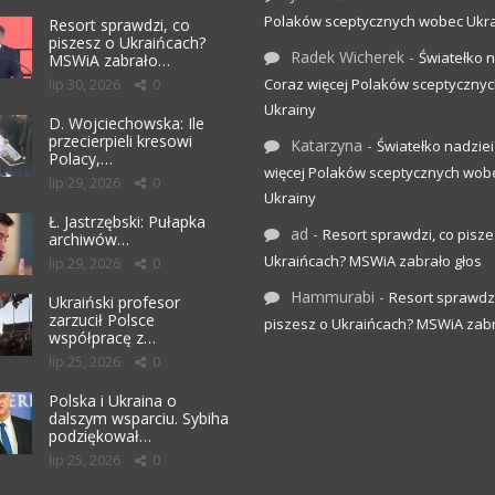
Polaków sceptycznych wobec Ukr
Resort sprawdzi, co
piszesz o Ukraińcach?
Radek Wicherek
-
Światełko n
MSWiA zabrało…
Coraz więcej Polaków sceptyczny
lip 30, 2026
0
Ukrainy
D. Wojciechowska: Ile
przecierpieli kresowi
Katarzyna
-
Światełko nadziei
Polacy,…
więcej Polaków sceptycznych wob
lip 29, 2026
0
Ukrainy
Ł. Jastrzębski: Pułapka
ad
-
Resort sprawdzi, co pisze
archiwów…
Ukraińcach? MSWiA zabrało głos
lip 29, 2026
0
Hammurabi
-
Resort sprawdzi
Ukraiński profesor
zarzucił Polsce
piszesz o Ukraińcach? MSWiA zabr
współpracę z…
lip 25, 2026
0
Polska i Ukraina o
dalszym wsparciu. Sybiha
podziękował…
lip 25, 2026
0