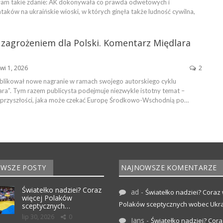
łam takie zdanie: AK dokonywała co prawda odwetowych i
aków na ukraińskie wioski, w których ginęła także ludność cywilna,
 zagrożeniem dla Polski. Komentarz Międlara
wi 1, 2026
2
blikował nowe nagranie w ramach swojego autorskiego cyklu
ra”. Tym razem publicysta podejmuje niezwykle istotny temat –
 przyszłości, jaka może czekać Europę Środkowo-Wschodnią po…
WSZE POSTY
NAJNOWSZE KOMENTARZE
Światełko nadziei? Coraz
ad
-
Światełko nadziei? Coraz 
więcej Polaków
Polaków sceptycznych wobec Ukr
sceptycznych…
lip 30, 2026
0
Jans
-
Światełko nadziei? Cora