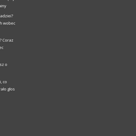
ainy
adziei?
ch wobec
? Coraz
ec
sz o
, co
ało głos