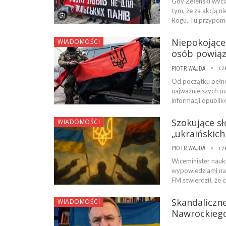
Gdy Zełenski wyci
tym, że za akcją n
Rogu. Tu przypom
Niepokojące 
WIADOMOŚCI
osób powiąz
cz
PIOTR WAJDA
Od początku pełnos
najważniejszych p
informacji opubli
Szokujące s
WIADOMOŚCI
„ukraińskich
cz
PIOTR WAJDA
Wiceminister nauk
wypowiedziami na 
FM stwierdził, że 
Skandaliczn
WIADOMOŚCI
Nawrockiego