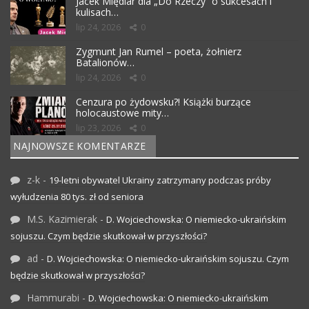
Jacek Międlar dla „Do Rzeczy” o sukcesach i
kulisach…
lip 24, 2026
0
Zygmunt Jan Rumel – poeta, żołnierz
Batalionów…
lip 24, 2026
0
Cenzura po żydowsku?! Książki burzące
holocaustowe mity…
lip 23, 2026
0
NAJNOWSZE KOMENTARZE
z-k
-
19-letni obywatel Ukrainy zatrzymany podczas próby
wyłudzenia 80 tys. zł od seniora
M.S. Kazimierak
-
D. Wojciechowska: O niemiecko-ukraińskim
sojuszu. Czym będzie skutkował w przyszłości?
ad
-
D. Wojciechowska: O niemiecko-ukraińskim sojuszu. Czym
będzie skutkował w przyszłości?
Hammurabi
-
D. Wojciechowska: O niemiecko-ukraińskim