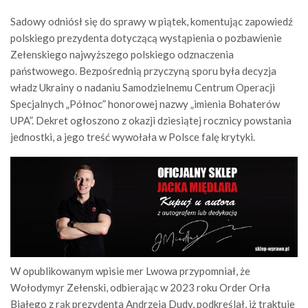
Sadowy odniósł się do sprawy w piątek, komentując zapowiedź
polskiego prezydenta dotyczącą wystąpienia o pozbawienie
Zełenskiego najwyższego polskiego odznaczenia
państwowego. Bezpośrednią przyczyną sporu była decyzja
władz Ukrainy o nadaniu Samodzielnemu Centrum Operacji
Specjalnych „Północ” honorowej nazwy „imienia Bohaterów
UPA”. Dekret ogłoszono z okazji dziesiątej rocznicy powstania
jednostki, a jego treść wywołała w Polsce falę krytyki.
W opublikowanym wpisie mer Lwowa przypomniał, że
Wołodymyr Zełenski, odbierając w 2023 roku Order Orła
Białego z rąk prezydenta Andrzeja Dudy, podkreślał, iż traktuje