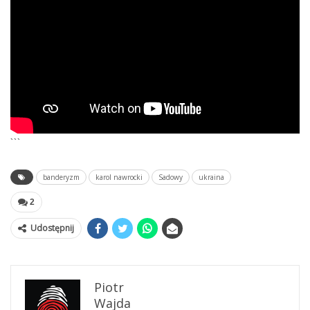
```
banderyzm
karol nawrocki
Sadowy
ukraina
2
Udostępnij
Piotr
Wajda