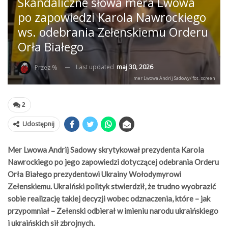
Skandaliczne słowa mera Lwowa
po zapowiedzi Karola Nawrockiego
ws. odebrania Zełenskiemu Orderu
Orła Białego
Last updated
maj 30, 2026
Przez %
mer Lwowa Andrij Sadowy/ fot. screen
2
Udostępnij
Mer Lwowa Andrij Sadowy skrytykował prezydenta Karola
Nawrockiego po jego zapowiedzi dotyczącej odebrania Orderu
Orła Białego prezydentowi Ukrainy Wołodymyrowi
Zełenskiemu. Ukraiński polityk stwierdził, że trudno wyobrazić
sobie realizację takiej decyzji wobec odznaczenia, które – jak
przypomniał – Zełenski odbierał w imieniu narodu ukraińskiego
i ukraińskich sił zbrojnych.