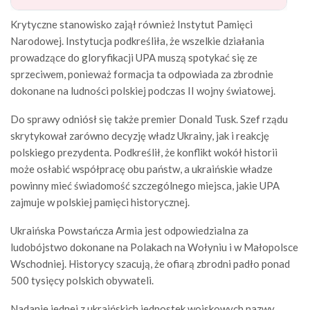
Krytyczne stanowisko zajął również Instytut Pamięci
Narodowej. Instytucja podkreśliła, że wszelkie działania
prowadzące do gloryfikacji UPA muszą spotykać się ze
sprzeciwem, ponieważ formacja ta odpowiada za zbrodnie
dokonane na ludności polskiej podczas II wojny światowej.
Do sprawy odniósł się także premier Donald Tusk. Szef rządu
skrytykował zarówno decyzję władz Ukrainy, jak i reakcję
polskiego prezydenta. Podkreślił, że konflikt wokół historii
może osłabić współpracę obu państw, a ukraińskie władze
powinny mieć świadomość szczególnego miejsca, jakie UPA
zajmuje w polskiej pamięci historycznej.
Ukraińska Powstańcza Armia jest odpowiedzialna za
ludobójstwo dokonane na Polakach na Wołyniu i w Małopolsce
Wschodniej. Historycy szacują, że ofiarą zbrodni padło ponad
500 tysięcy polskich obywateli.
Nadanie jednej z ukraińskich jednostek wojskowych nazwy