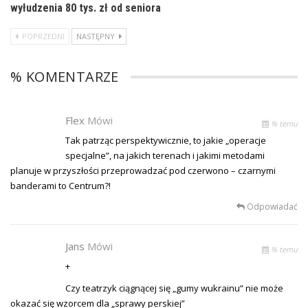
wyłudzenia 80 tys. zł od seniora
POPRZEDNI
NASTĘPNY
% KOMENTARZE
Flex
Mówi
% temu
Tak patrząc perspektywicznie, to jakie „operacje
specjalne”, na jakich terenach i jakimi metodami
planuje w przyszłości przeprowadzać pod czerwono – czarnymi
banderami to Centrum?!
Odpowiadać
Jans
Mówi
% temu
+
Czy teatrzyk ciągnącej się „gumy wukrainu” nie może
okazać się wzorcem dla „sprawy perskiej”