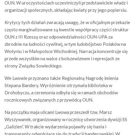
OUN. W uroczystościach uczestniczyli przedstawiciele władz i
organizacji społecznych, składając kwiaty przy jego popiersiu.
Krytycy tych działań zwracają uwagę, że w oficjalnym przekazie
często marginalizowane są kwestie współpracy części struktur
OUN z III Rzeszą oraz odpowiedzialności OUN-UPA za
zbrodnie na ludności cywilnej, w tym ludobójstwo Polaków na
Wołyniu i w Małopolsce Wschodniej. Narracja koncentruje się
przede wszystkim na walce z bolszewizmem i represjach ze
strony Związku Sowieckiego.
We Lwowie przyznano także Regionalną Nagrodę imienia
Stepana Bandery. Wyróżnienie otrzymała biblioteka w
Drohobyczu, a ceremonia odbyła się w ramach obchodów
rocznicowych związanych z przywódcą OUN.
Na początku maja ulicami Lwowa przeszedł tzw. Marsz
Wyszywanek, organizowany w rocznicę utworzenia dywizji SS
„Galizien”. W trakcie wydarzenia pojawiły się hasła i
transparenty odwołujące się do tradycji banderowskiej. W