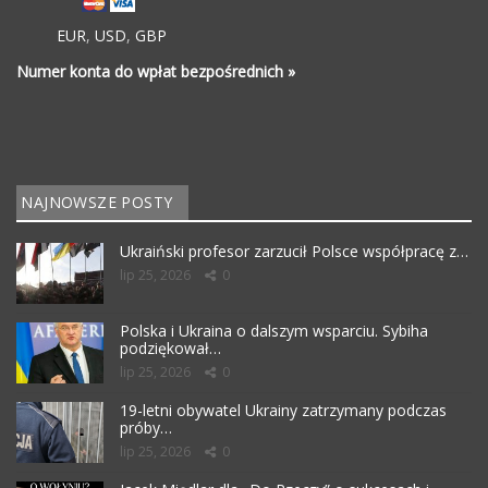
EUR
,
USD
,
GBP
Numer konta do wpłat bezpośrednich »
NAJNOWSZE POSTY
Ukraiński profesor zarzucił Polsce współpracę z…
lip 25, 2026
0
Polska i Ukraina o dalszym wsparciu. Sybiha
podziękował…
lip 25, 2026
0
19-letni obywatel Ukrainy zatrzymany podczas
próby…
lip 25, 2026
0