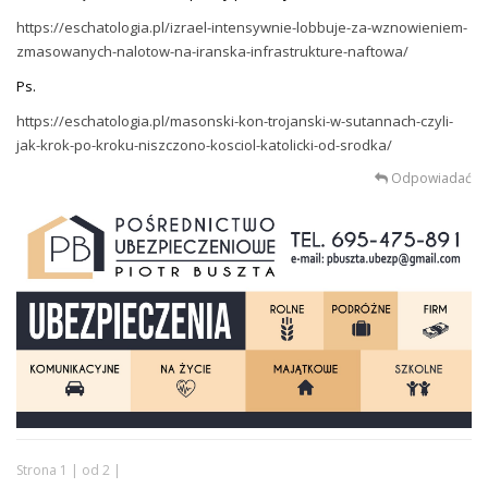
https://eschatologia.pl/izrael-intensywnie-lobbuje-za-wznowieniem-
zmasowanych-nalotow-na-iranska-infrastrukture-naftowa/
Ps.
https://eschatologia.pl/masonski-kon-trojanski-w-sutannach-czyli-
jak-krok-po-kroku-niszczono-kosciol-katolicki-od-srodka/
Odpowiadać
Strona 1 | od 2 |