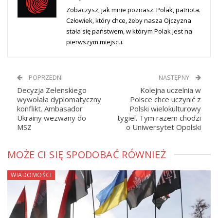
Zobaczysz, jak mnie poznasz. Polak, patriota.
Człowiek, który chce, żeby nasza Ojczyzna
stała się państwem, w którym Polak jest na
pierwszym miejscu.
POPRZEDNI
NASTĘPNY
Decyzja Zełenskiego
Kolejna uczelnia w
wywołała dyplomatyczny
Polsce chce uczynić z
konflikt. Ambasador
Polski wielokulturowy
Ukrainy wezwany do
tygiel. Tym razem chodzi
MSZ
o Uniwersytet Opolski
MOŻE CI SIĘ SPODOBAĆ RÓWNIEŻ
WIADOMOŚCI