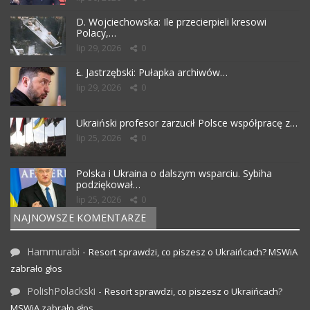
D. Wojciechowska: Ile przecierpieli kresowi
Polacy,…
lip 29, 2026
0
Ł. Jastrzębski: Pułapka archiwów…
lip 29, 2026
0
Ukraiński profesor zarzucił Polsce współpracę z…
lip 25, 2026
0
Polska i Ukraina o dalszym wsparciu. Sybiha
podziękował…
lip 25, 2026
0
NAJNOWSZE KOMENTARZE
Hammurabi
-
Resort sprawdzi, co piszesz o Ukraińcach? MSWiA
zabrało głos
PolishPolackski
-
Resort sprawdzi, co piszesz o Ukraińcach?
MSWiA zabrało głos