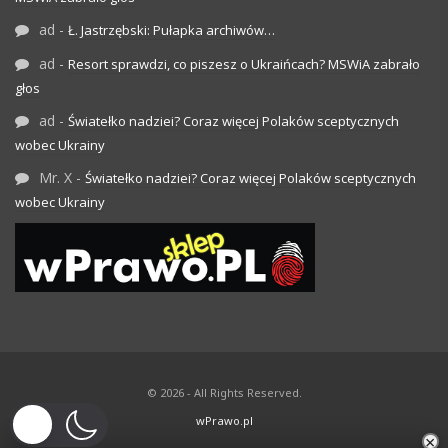
ad
-
Ł. Jastrzębski: Pułapka archiwów…
ad
-
Resort sprawdzi, co piszesz o Ukraińcach? MSWiA zabrało
głos
ad
-
Światełko nadziei? Coraz więcej Polaków sceptycznych
wobec Ukrainy
Mr. X
-
Światełko nadziei? Coraz więcej Polaków sceptycznych
wobec Ukrainy
© 2026 - All Rights Reserved.
wPrawo.pl
×