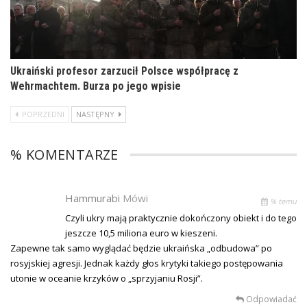
Ukraiński profesor zarzucił Polsce współpracę z
Wehrmachtem. Burza po jego wpisie
POPRZEDNI
NASTĘPNY
% KOMENTARZE
Hammurabi
Mówi
% temu
Czyli ukry mają praktycznie dokończony obiekt i do tego
jeszcze 10,5 miliona euro w kieszeni.
Zapewne tak samo wyglądać będzie ukraińska „odbudowa” po
rosyjskiej agresji. Jednak każdy głos krytyki takiego postępowania
utonie w oceanie krzyków o „sprzyjaniu Rosji”.
Odpowiadać