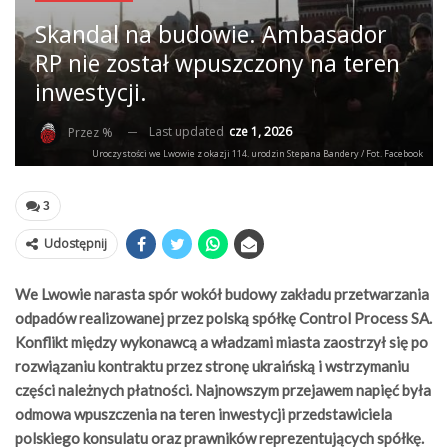
Skandal na budowie. Ambasador
RP nie został wpuszczony na teren
inwestycji.
Last updated
cze 1, 2026
Przez %
Uroczystości we Lwowie z okazji 114. urodzin Stepana Bandery / Fot. Facebook
3
Udostępnij
We Lwowie narasta spór wokół budowy zakładu przetwarzania
odpadów realizowanej przez polską spółkę Control Process SA.
Konflikt między wykonawcą a władzami miasta zaostrzył się po
rozwiązaniu kontraktu przez stronę ukraińską i wstrzymaniu
części należnych płatności. Najnowszym przejawem napięć była
odmowa wpuszczenia na teren inwestycji przedstawiciela
polskiego konsulatu oraz prawników reprezentujących spółkę.