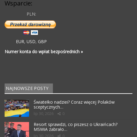
Wsparcie:
PLN:
EUR
,
USD
,
GBP
Numer konta do wpłat bezpośrednich »
NAJNOWSZE POSTY
Światełko nadziei? Coraz więcej Polaków
sceptycznych…
lip 30, 2026
0
Resort sprawdzi, co piszesz o Ukraińcach?
MSWiA zabrało…
lip 30, 2026
0