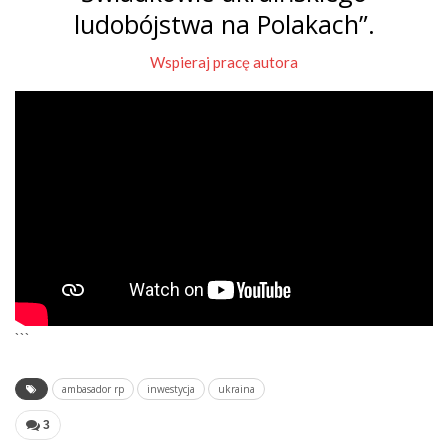
ludobójstwa na Polakach”.
Wspieraj pracę autora
```
ambasador rp
inwestycja
ukraina
3