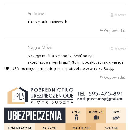
Ad
Mówi
% temu
Tak się puka naiwnych.
Odpowiadać
Negro
Mówi
% temu
A czego można się spodziewać po tym
skorumpowanym kraju? Kto im podskoczy jak kryje ich i
UE i USA, bo mięso armatnie jest im potrzebne w walce z Rosją.
Odpowiadać