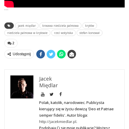
```
jacek międlar
krwawa niedziela palmowa
kryłów
niedziela palmowa w kryłowie
rzeź wołyńska
stefan konował
2
Udostępnij
Jacek
Międlar
Polak, katolik, narodowiec. Publicysta
kierujący się w życiu dewizą 'Deo et Patriae
semper fidelis'. Autor bloga:
http://jacekmiedlar.pl
.
Podobają Ci się moje publikacje? Możesz