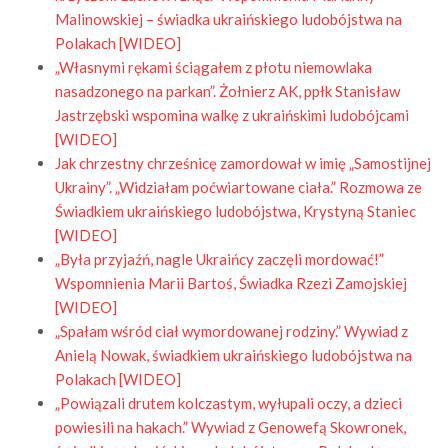
Malinowskiej – świadka ukraińskiego ludobójstwa na
Polakach [WIDEO]
„Własnymi rękami ściągałem z płotu niemowlaka
nasadzonego na parkan”. Żołnierz AK, ppłk Stanisław
Jastrzębski wspomina walkę z ukraińskimi ludobójcami
[WIDEO]
Jak chrzestny chrześnicę zamordował w imię „Samostijnej
Ukrainy”. „Widziałam poćwiartowane ciała.” Rozmowa ze
Świadkiem ukraińskiego ludobójstwa, Krystyną Staniec
[WIDEO]
„Była przyjaźń, nagle Ukraińcy zaczęli mordować!”
Wspomnienia Marii Bartoś, Świadka Rzezi Zamojskiej
[WIDEO]
„Spałam wśród ciał wymordowanej rodziny.” Wywiad z
Anielą Nowak, świadkiem ukraińskiego ludobójstwa na
Polakach [WIDEO]
„Powiązali drutem kolczastym, wyłupali oczy, a dzieci
powiesili na hakach.” Wywiad z Genowefą Skowronek,