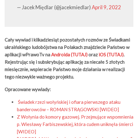
— Jacek Międlar (@jacekmiedlar)
April 9, 2022
Cały wywiad i kilkadziesiąt pozostałych rozmów ze Świadkami
ukraińskiego ludobójstwa na Polakach znajdziecie Państwo w
aplikacji wPrawoTv na
Androida (TUTAJ)
oraz
iOS (TUTAJ)
.
Rejestrując się i subskrybując aplikację za niecałe 5 złotych
miesięcznie, wspieracie Państwo moje działania w realizacji
tego niezwykle ważnego projektu.
Opracowane wywiady:
Świadek rzezi wołyńskiej i ofiara pierwszego ataku
banderowców – ROMAN STRĄGOWSKI [WIDEO]
Z Wołynia do komory gazowej. Przejmujące wspomnienia
p. Wiesławy Farbiszewskiej, która cudem uniknęła śmierci
[WIDEO]