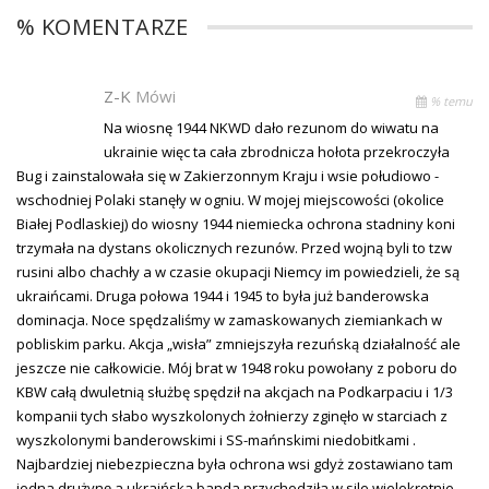
% KOMENTARZE
Z-K
Mówi
% temu
Na wiosnę 1944 NKWD dało rezunom do wiwatu na
ukrainie więc ta cała zbrodnicza hołota przekroczyła
Bug i zainstalowała się w Zakierzonnym Kraju i wsie połudiowo -
wschodniej Polaki stanęły w ogniu. W mojej miejscowości (okolice
Białej Podlaskiej) do wiosny 1944 niemiecka ochrona stadniny koni
trzymała na dystans okolicznych rezunów. Przed wojną byli to tzw
rusini albo chachły a w czasie okupacji Niemcy im powiedzieli, że są
ukraińcami. Druga połowa 1944 i 1945 to była już banderowska
dominacja. Noce spędzaliśmy w zamaskowanych ziemiankach w
pobliskim parku. Akcja „wisła” zmniejszyła rezuńską działalność ale
jeszcze nie całkowicie. Mój brat w 1948 roku powołany z poboru do
KBW całą dwuletnią służbę spędził na akcjach na Podkarpaciu i 1/3
kompanii tych słabo wyszkolonych żołnierzy zginęło w starciach z
wyszkolonymi banderowskimi i SS-mańnskimi niedobitkami .
Najbardziej niebezpieczna była ochrona wsi gdyż zostawiano tam
jedna drużynę a ukraińska banda przychodziła w sile wielokrotnie