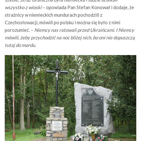
wszystko z wioski
– opowiada Pan Stefan Konował i dodaje, że
strażnicy w niemieckich mundurach pochodzili z
Czechosłowacji, mówili po polsku i można się było z nimi
porozumieć. –
Niemcy nas ratowali przed Ukraińcami. I Niemcy
mówili, żeby przychodzić na noc bliżej nich, bo oni nie dopuszczą
tutaj do mordu.