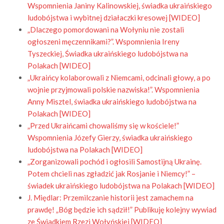
Wspomnienia Janiny Kalinowskiej, świadka ukraińskiego
ludobójstwa i wybitnej działaczki kresowej [WIDEO]
„Dlaczego pomordowani na Wołyniu nie zostali
ogłoszeni męczennikami?”. Wspomnienia Ireny
Tyszeckiej, Świadka ukraińskiego ludobójstwa na
Polakach [WIDEO]
„Ukraińcy kolaborowali z Niemcami, odcinali głowy, a po
wojnie przyjmowali polskie nazwiska!”. Wspomnienia
Anny Misztel, świadka ukraińskiego ludobójstwa na
Polakach [WIDEO]
„Przed Ukraińcami chowaliśmy się w kościele!”
Wspomnienia Józefy Gierzy, świadka ukraińskiego
ludobójstwa na Polakach [WIDEO]
„Zorganizowali pochód i ogłosili Samostijną Ukrainę.
Potem chcieli nas zgładzić jak Rosjanie i Niemcy!” –
świadek ukraińskiego ludobójstwa na Polakach [WIDEO]
J. Międlar: Przemilczanie historii jest zamachem na
prawdę! „Bóg będzie ich sądził!” Publikuję kolejny wywiad
ze Świadkiem Rzezi Wołyńskiej [WIDEO]