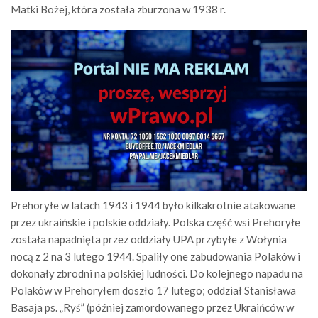
Matki Bożej, która została zburzona w 1938 r.
Prehoryłe w latach 1943 i 1944 było kilkakrotnie atakowane
przez ukraińskie i polskie oddziały. Polska część wsi Prehoryłe
została napadnięta przez oddziały UPA przybyłe z Wołynia
nocą z 2 na 3 lutego 1944. Spaliły one zabudowania Polaków i
dokonały zbrodni na polskiej ludności. Do kolejnego napadu na
Polaków w Prehoryłem doszło 17 lutego; oddział Stanisława
Basaja ps. „Ryś” (później zamordowanego przez Ukraińców w