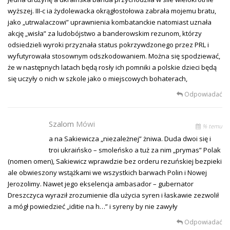
wyższej. III-c ia żydolewacka okrągłostołowa zabrała mojemu bratu,
jako „utrwalaczowi” uprawnienia kombatanckie natomiast uznała
akcję „wisła” za ludobójstwo a banderowskim rezunom, którzy
odsiedzieli wyroki przyznała status pokrzywdzonego przez PRL i
wyfutyrowała stosownym odszkodowaniem. Można się spodziewać,
że w następnych latach będą rosły ich pomniki a polskie dzieci będą
się uczyły o nich w szkole jako o miejscowych bohaterach,
Odpowiadać
Szalom
Mówi
% temu
a na Sakiewicza „niezależnej” żniwa. Duda dwoi się i
troi ukraińsko – smoleńsko a tuż za nim „prymas” Polak
(nomen omen), Sakiewicz wprawdzie bez orderu rezuńskiej bezpieki
ale obwieszony wstążkami we wszystkich barwach Polin i Nowej
Jerozolimy. Nawet jego ekselencja ambasador – gubernator
Dreszczyca wyraził zrozumienie dla użycia syren i łaskawie zezwolił
a mógł powiedzieć „iditie na h…” i syreny by nie zawyły
Odpowiadać