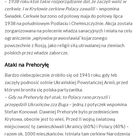
–
1938 roku ktoś takie rozporządzanie dał, że zaczęli walić w
cerkwie. I w Kryłowie cerkiew Polacy zawalili
– wspomina
Świadek. Cerkwie burzono od połowy maja do połowy lipca
1938 na południowym Podlasiu i Chełmszczyźnie. Akcja została
zorganizowana na polecenie władza sanacyjnych i miała na celu
ograniczenie „wpływów prawosławia” kojarzonego
powszechnie z Rosją, jako religii siłą utrwalanej na ziemiach
polskich przez władze zaborcze.
Ataki na Prehoryłę
Bardzo niebezpiecznie zrobiło się od 1941 roku, gdy łeb
zaczęły podnosić sotnie Ukraińskiej Powstańczej Armii, przed
którymi broniła się polska partyzantka.
–
Gdy na Prehoryłę był atak, to Polacy rano przyszli i
przepędzili Ukraińców zza Buga
– jedną z potyczek wspomina
Stefan Konował. Dawniej Prehoryłe było przedmieściem
Kryłowa, obecnie jest to wieś. Przed II wojną światową
miejscowość tę zamieszkiwali Ukraińcy (60%) i Polacy (40%) –
razem ok. 1000 mieszkańców. Istniała tam cerkiew Narodzenia