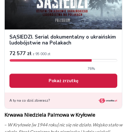
Krwawa Niedziela Palmowa w Kryłowie
–
W Kryłowie [w 1944 roku] nic się nie działo. Wojsko stało w
szkole, Straż Graniczna była niemiecka i ludzie uciekali