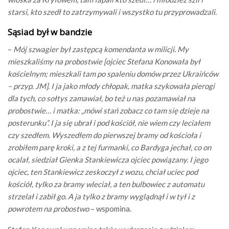
starsi, kto szedł to zatrzymywali i wszystko tu przyprowadzali.
Sąsiad był w bandzie
–
Mój szwagier był zastępcą komendanta w milicji. My
mieszkaliśmy na probostwie [ojciec Stefana Konowała był
kościelnym; mieszkali tam po spaleniu domów przez Ukraińców
– przyp. JM]. I ja jako młody chłopak, matka szykowała pierogi
dla tych, co sołtys zamawiał, bo też u nas pozamawiał na
probostwie… i matka: „mówi stań zobacz co tam się dzieje na
posterunku”. I ja się ubrał i pod kościół, nie wiem czy leciałem
czy szedłem. Wyszedłem do pierwszej bramy od kościoła i
zrobiłem parę kroki, a z tej furmanki, co Bardyga jechał, co on
ocalał, siedział Gienka Stankiewicza ojciec powiązany. I jego
ojciec, ten Stankiewicz zeskoczył z wozu, chciał uciec pod
kościół, tylko za bramy wleciał, a ten bulbowiec z automatu
strzelał i zabił go. A ja tylko z bramy wyglądnął i w tył i z
powrotem na probostwo
– wspomina.