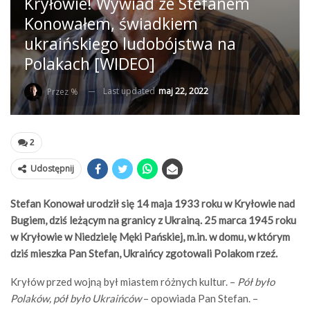
Kryłowie! Wywiad ze Stefanem
Konowałem, świadkiem
ukraińskiego ludobójstwa na
Polakach [WIDEO]
Last updated
maj 22, 2022
Przez %
2
Udostępnij
Stefan Konował urodził się 14 maja 1933 roku w Kryłowie nad
Bugiem, dziś leżącym na granicy z Ukrainą. 25 marca 1945 roku
w Kryłowie w Niedzielę Męki Pańskiej, m.in. w domu, w którym
dziś mieszka Pan Stefan, Ukraińcy zgotowali Polakom rzeź.
Kryłów przed wojną był miastem różnych kultur. –
Pół było
Polaków, pół było Ukraińców
– opowiada Pan Stefan. –