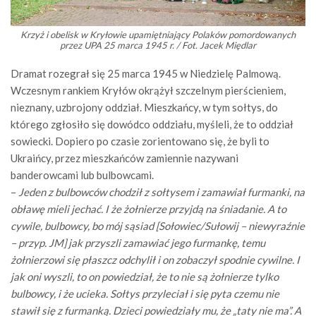
Krzyż i obelisk w Kryłowie upamiętniający Polaków pomordowanych
przez UPA 25 marca 1945 r. / Fot. Jacek Międlar
Dramat rozegrał się 25 marca 1945 w Niedzielę Palmową.
Wczesnym rankiem Kryłów okrążył szczelnym pierścieniem,
nieznany, uzbrojony oddział. Mieszkańcy, w tym sołtys, do
którego zgłosiło się dowódco oddziału, myśleli, że to oddział
sowiecki. Dopiero po czasie zorientowano się, że byli to
Ukraińcy, przez mieszkańców zamiennie nazywani
banderowcami lub bulbowcami.
–
Jeden z bulbowców chodził z sołtysem i zamawiał furmanki, na
obławę mieli jechać. I że żołnierze przyjdą na śniadanie. A to
cywile, bulbowcy, bo mój sąsiad [Sołowiec/Sułowij – niewyraźnie
– przyp. JM] jak przyszli zamawiać jego furmankę, temu
żołnierzowi się płaszcz odchylił i on zobaczył spodnie cywilne. I
jak oni wyszli, to on powiedział, że to nie są żołnierze tylko
bulbowcy, i że ucieka. Sołtys przyleciał i się pyta czemu nie
stawił się z furmanką. Dzieci powiedziały mu, że „taty nie ma”. A