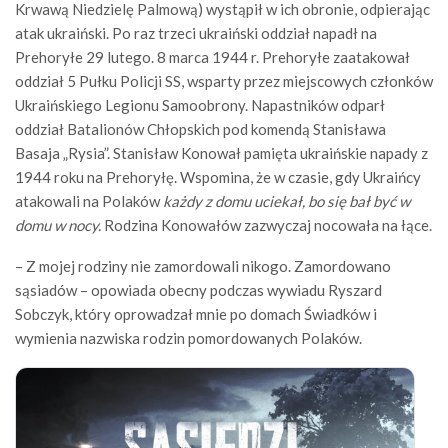
Krwawą Niedzielę Palmową) wystąpił w ich obronie, odpierając
atak ukraiński. Po raz trzeci ukraiński oddział napadł na
Prehoryłe 29 lutego. 8 marca 1944 r. Prehoryłe zaatakował
oddział 5 Pułku Policji SS, wsparty przez miejscowych członków
Ukraińskiego Legionu Samoobrony. Napastników odparł
oddział Batalionów Chłopskich pod komendą Stanisława
Basaja „Rysia”. Stanisław Konował pamięta ukraińskie napady z
1944 roku na Prehoryłę. Wspomina, że w czasie, gdy Ukraińcy
atakowali na Polaków
każdy z domu uciekał, bo się bał być w
domu w nocy.
Rodzina Konowałów zazwyczaj nocowała na łące.
– Z mojej rodziny nie zamordowali nikogo. Zamordowano
sąsiadów – opowiada obecny podczas wywiadu Ryszard
Sobczyk, który oprowadzał mnie po domach Świadków i
wymienia nazwiska rodzin pomordowanych Polaków.