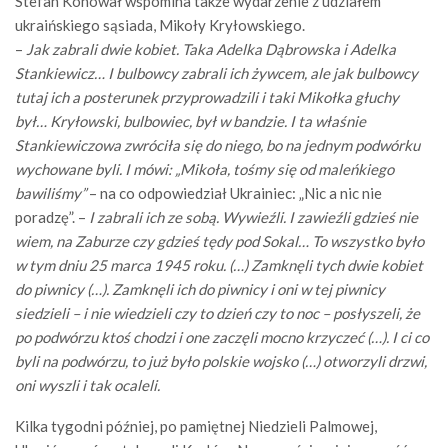
Stefan Konował wspomina także wydarzenie z udziałem
ukraińskiego sąsiada, Mikoły Kryłowskiego.
–
Jak zabrali dwie kobiet. Taka Adelka Dąbrowska i Adelka
Stankiewicz… I bulbowcy zabrali ich żywcem, ale jak bulbowcy
tutaj ich a posterunek przyprowadzili i taki Mikołka głuchy
był… Kryłowski, bulbowiec, był w bandzie. I ta właśnie
Stankiewiczowa zwróciła się do niego, bo na jednym podwórku
wychowane byli. I mówi: „Mikoła, tośmy się od maleńkiego
bawiliśmy”
– na co odpowiedział Ukrainiec: „Nic a nic nie
poradzę”. –
I zabrali ich ze sobą. Wywieźli. I zawieźli gdzieś nie
wiem, na Zaburze czy gdzieś tędy pod Sokal… To wszystko było
w tym dniu 25 marca 1945 roku. (…) Zamknęli tych dwie kobiet
do piwnicy (…). Zamknęli ich do piwnicy i oni w tej piwnicy
siedzieli – i nie wiedzieli czy to dzień czy to noc – posłyszeli, że
po podwórzu ktoś chodzi i one zaczęli mocno krzyczeć (…). I ci co
byli na podwórzu, to już było polskie wojsko (…) otworzyli drzwi,
oni wyszli i tak ocaleli.
Kilka tygodni później, po pamiętnej Niedzieli Palmowej,