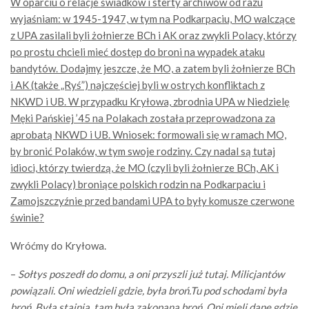
W oparciu o relacje świadków i sterty archiwów od razu
wyjaśniam: w 1945-1947, w tym na Podkarpaciu, MO walczące
z UPA zasilali byli żołnierze BCh i AK oraz zwykli Polacy, którzy
po prostu chcieli mieć dostęp do broni na wypadek ataku
bandytów. Dodajmy jeszcze, że MO, a zatem byli żołnierze BCh
i AK (także „Ryś”) najczęściej byli w ostrych konfliktach z
NKWD i UB. W przypadku Kryłowa, zbrodnia UPA w Niedzielę
Męki Pańskiej ’45 na Polakach została przeprowadzona za
aprobatą NKWD i UB. Wniosek: formowali się w ramach MO,
by bronić Polaków, w tym swoje rodziny. Czy nadal są tutaj
idioci, którzy twierdzą, że MO (czyli byli żołnierze BCh, AK i
zwykli Polacy) broniące polskich rodzin na Podkarpaciu i
Zamojszczyźnie przed bandami UPA to były komusze czerwone
świnie?
Wróćmy do Kryłowa.
–
Sołtys poszedł do domu, a oni przyszli już tutaj. Milicjantów
powiązali. Oni wiedzieli gdzie, była broń.Tu pod schodami była
broń. Była stajnia, tam była zakopana broń. Oni mieli dane gdzie