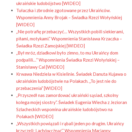
ukraińskie ludobójstwo [WIDEO]
Tułaczka i zbrodnie zgotowane przez Ukraińców.
Wspomnienia Anny Brojak – Świadka Rzezi Wołyńskiej
[WIDEO]
„Nie potrafię przebaczyć… Wszystkich pobili siekierami,
piłami, motykami.” Wspomnienia Stanisława Krzaczka –
Świadka Rzezi Zamojskiej [WIDEO]
„Był mróz, dziadkowi było zimno, to mu Ukraińcy dom
podpalili…” Wspomnienia Świadka Rzezi Wołyńskiej –
Stanisławy Cal [WIDEO]
Krwawa Niedziela w Kisielinie. Świadek Danuta Kujawa o
ukraińskim ludobójstwie na Polakach. „To jest nie do
przebaczenia” [WIDEO]
„Przyszedł nas zamordować ukraiński sąsiad, szkolny
kolega mojej siostry”. Świadek Eugenia Wiecha z Jezioran
Szlacheckich wspomina ukraińskie ludobójstwo na
Polakach [WIDEO]
„Wszystkich powiązali i rąbali jeden po drugim. Ukraińcy
krzyczeli: Lachów rżnąć.” Wspomnienia Marianny