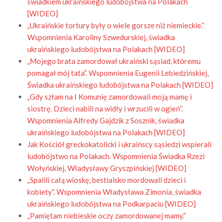
świadkiem ukraińskiego ludobójstwa na Polakach
[WIDEO]
„
Ukraińskie tortury były o wiele gorsze niż niemieckie.”
Wspomnienia Karoliny Szwedurskiej, świadka
ukraińskiego ludobójstwa na Polakach [WIDEO]
„Mojego brata zamordował ukraiński sąsiad, któremu
pomagał mój tata”. Wspomnienia Eugenii Lebiedzińskiej,
Świadka ukraińskiego ludobójstwa na Polakach [WIDEO]
„Gdy szłam na I Komunię zamordowali moją mamę i
siostrę. Dzieci nabili na widły i wrzucili w ogień”.
Wspomnienia Alfredy Gajdzik z Sosznik, świadka
ukraińskiego ludobójstwa na Polakach [WIDEO]
Jak Kościół greckokatolicki i ukraińscy sąsiedzi wspierali
ludobójstwo na Polakach. Wspomnienia Świadka Rzezi
Wołyńskiej, Władysławy Gryszpińskiej [WIDEO]
„Spalili całą wioskę, bestialsko mordowali dzieci i
kobiety”. Wspomnienia Władysława Zimonia, świadka
ukraińskiego ludobójstwa na Podkarpaciu [WIDEO]
„Pamiętam niebieskie oczy zamordowanej mamy.”