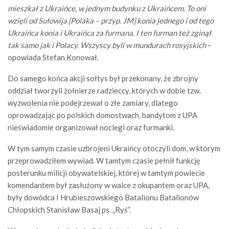
mieszkał z Ukraińce, w jednym budynku z Ukraińcem. To oni
wzięli od Sułowija [Polaka – przyp. JM] konia jednego i od tego
Ukraińca konia i Ukraińca za furmana. I ten furman też zginął
tak samo jak i Polacy. Wszyscy byli w mundurach rosyjskich
–
opowiada Stefan Konował.
Do samego końca akcji sołtys był przekonany, że zbrojny
oddział tworzyli żołnierze radzieccy, których w dobie tzw.
wyzwolenia nie podejrzewał o złe zamiary, dlatego
oprowadzając po polskich domostwach, bandytom z UPA
nieświadomie organizował noclegi oraz furmanki.
W tym samym czasie uzbrojeni Ukraińcy otoczyli dom, w którym
przeprowadziłem wywiad. W tamtym czasie pełnił funkcję
posterunku milicji obywatelskiej, której w tamtym powiecie
komendantem był zasłużony w walce z okupantem oraz UPA,
były dowódca I Hrubieszowskiego Batalionu Batalionów
Chłopskich Stanisław Basaj ps. „Ryś”.