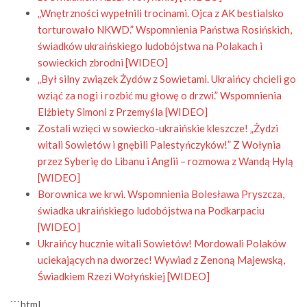
„Wnętrzności wypełnili trocinami. Ojca z AK bestialsko
torturowało NKWD.” Wspomnienia Państwa Rosińskich,
świadków ukraińskiego ludobójstwa na Polakach i
sowieckich zbrodni [WIDEO]
„Był silny związek Żydów z Sowietami. Ukraińcy chcieli go
wziąć za nogi i rozbić mu głowę o drzwi.” Wspomnienia
Elżbiety Simoni z Przemyśla [WIDEO]
Zostali wzięci w sowiecko-ukraińskie kleszcze! „Żydzi
witali Sowietów i gnębili Palestyńczyków!” Z Wołynia
przez Syberię do Libanu i Anglii – rozmowa z Wandą Hylą
[WIDEO]
Borownica we krwi. Wspomnienia Bolesława Pryszcza,
świadka ukraińskiego ludobójstwa na Podkarpaciu
[WIDEO]
Ukraińcy hucznie witali Sowietów! Mordowali Polaków
uciekających na dworzec! Wywiad z Zenoną Majewską,
Świadkiem Rzezi Wołyńskiej [WIDEO]
```html