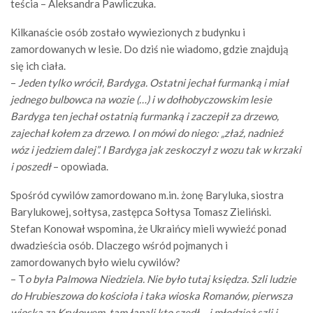
teścia – Aleksandra Pawliczuka.
Kilkanaście osób zostało wywiezionych z budynku i
zamordowanych w lesie. Do dziś nie wiadomo, gdzie znajdują
się ich ciała.
–
Jeden tylko wrócił, Bardyga. Ostatni jechał furmanką i miał
jednego bulbowca na wozie (…) i w dołhobyczowskim lesie
Bardyga ten jechał ostatnią furmanką i zaczepił za drzewo,
zajechał kołem za drzewo. I on mówi do niego: „złaź, nadnieź
wóz i jedziem dalej”. I Bardyga jak zeskoczył z wozu tak w krzaki
i poszedł
– opowiada.
Spośród cywilów zamordowano m.in. żonę Baryluka, siostra
Barylukowej, sołtysa, zastępca Sołtysa Tomasz Zieliński.
Stefan Konował wspomina, że Ukraińcy mieli wywieźć ponad
dwadzieścia osób. Dlaczego wśród pojmanych i
zamordowanych było wielu cywilów?
– T
o była Palmowa Niedziela. Nie było tutaj księdza. Szli ludzie
do Hrubieszowa do kościoła i taka wioska Romanów, pierwsza
wioska za Kryłowem, tam łapali kto szedł… i młodzież szli i