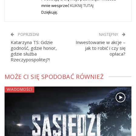
mnie wesprzeć
KLIKNIJ TUTAJ
Dziękuję.
POPRZEDNI
NASTĘPNY
Katarzyna TS: Gdzie
Inwestowanie w akcje –
godność, gdzie honor,
jak to robić i czy się
gdzie służba
opłaca?
Rzeczypospolitej?!
MOŻE CI SIĘ SPODOBAĆ RÓWNIEŻ
WIADOMOŚCI