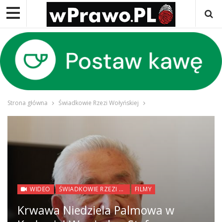
Strona główna
Świadkowie Rzezi Wołyńskiej
WIDEO
ŚWIADKOWIE RZEZI WOŁYŃSKIEJ
FILMY
Krwawa Niedziela Palmowa w