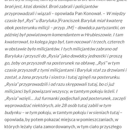
broń jest, ktoś doniósł. Broń zabrali i policjantów
przyprowadzali i wiązali
– opowiada Pan Konował. –
W między
czasie był „Ryś” u Baryluka [Franciszek Baryluk miał kwaterę
obok posterunku milicji – przyp. JM] – dowódca partyzantki, on
później był powiatowym komendantem w Hrubieszowie. I tam
kwaterował, to kolega jego był, tam nocował i trzech, czterech
w obstawie było milicjantów. I tych milicjantów zabrano od
Baryluka i przyszli do „Rysia” jako dowódcy jednostki i proszą
go, żeby on przyszedł na posterunek na obławę. „Ryś” w tym
czasie przyszedł z tymi milicjantami i Baryluk stał za drzwiami i
został, a żona przyszła i siostra i tutaj zginęli na posterunku.
„Rysia” przyprowadzili i od razu skrępowali tutaj, bo ci już
milicjanci byli powiązani wszyscy, w tamtym pokoju leżeli. I
„Rysia” wzięli… Już furmanki podjechali pod posterunek, zaczęli
wyprowadzać niektórych, ale 28 osób tutaj zabili w tym
budynku – w tym pokoju, w tamtym pokoju i w sieniach tutaj
–
opowiada, by potem pokazać miejsca w pomieszczaniach, w
których leżały ciała zamordowanych, w tym ciało przyszłego