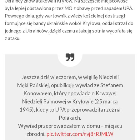
Ukraińcy znów atakowali Kryłów. Na szczęście miejscowość
była lepiej obstawiona przez MO z obawy przed napadem UPA.
Pewnego dnia, gdy wartownik z wieży kościelnej dostrzegł
formujące się bandy ukraińskie wokół Kryłowa, oddał strzał do
jednego z Ukraińców, dzięki czemu atakują sotnia wycofała się
z ataku.
Jeszcze dziś wieczorem, w wigilię Niedzieli
Męki Pańskiej, opublikuję wywiad ze Stefanem
Konowałem, który opowiada o Krwawej
Niedzieli Palmowej w Kryłowie (25 marca
1945), kiedy to UPA przeprowadziła rzeź na
Polakach.
Wywiad przeprowadzałem w domu – miejscu
zbrodni.
pic.twitter.com/nvj8rRJMLW