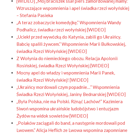
[WIDEO] „Mój braciszek ssał pierś zamordowanej mamy.”
Wzruszające wspomnienia i apel świadka rzezi wołyńskiej
– Stefania Pasieka
„A teraz zobaczycie komedyjkę.” Wspomnienia Wandy
Podhalicz, świadka rzezi wołyńskiej [WIDEO]
„Uciekł przed wywózką do Katynia, zabili go Ukraińcy.
Babcię spalili żywcem.” Wspomnienie Marii Bułkowskiej,
świadka Rzezi Wołyńskiej [WIDEO]
Z Wołynia do niemieckiego obozu. Relacja Apolonii
Rosińskiej, świadka Rzezi Wołyńskiej [WIDEO]
Mocny apel do władzy i wspomnienia Marii Panek,
świadka Rzezi Wołyńskiej! [WIDEO]
„Ukraińcy mordowali czym popadnie…” Wspomnienia
Świadka Rzezi Wołyńskiej, Janiny Bednarskiej [WIDEO]
„Była Polska, nie ma Polski. Rżnąć Lachów!” Kazimiera
Siwoń wspomina ukraińskie ludobójstwo i entuzjazm
Żydów na widok sowietów [WIDEO]
„Polaków zaciągali do band, a następnie mordowali pod
Lwowem.” Alicja Heflich ze Lwowa wspomina zapomniane