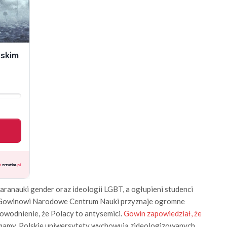
aranauki gender oraz ideologii LGBT, a ogłupieni studenci
 Gowinowi Narodowe Centrum Nauki przyznaje ogromne
dowodnienie, że Polacy to antysemici.
Gowin zapowiedział, że
ż mamy. Polskie uniwersytety wychowują zideologizowanych