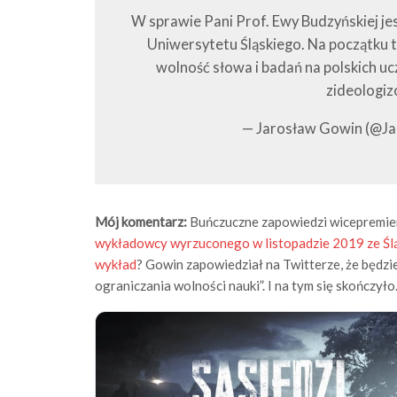
W sprawie Pani Prof. Ewy Budzyńskiej j
Uniwersytetu Śląskiego. Na początku 
wolność słowa i badań na polskich u
zideologi
— Jarosław Gowin (@J
Mój komentarz:
Buńczuczne zapowiedzi wicepremiera
wykładowcy wyrzuconego w listopadzie 2019 ze Ś
wykład
? Gowin zapowiedział na Twitterze, że będz
ograniczania wolności nauki”. I na tym się skończyło