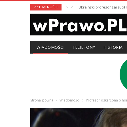
AKTUALNOŚCI
Ukraiński profesor zarzuci
WIADOMOŚCI
FELIETONY
HISTORIA
Strona główna
Wiadomości
Profesor oskarżona o hom