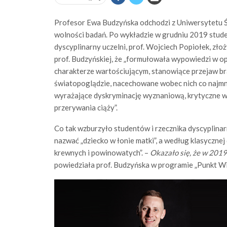
Profesor Ewa Budzyńska odchodzi z Uniwersytetu Śl
wolności badań. Po wykładzie w grudniu 2019 studenc
dyscyplinarny uczelni, prof. Wojciech Popiołek, złoż
prof. Budzyńskiej, że „formułowała wypowiedzi w o
charakterze wartościującym, stanowiące przejaw br
światopoglądzie, nacechowane wobec nich co najmn
wyrażające dyskryminację wyznaniową, krytyczne w
przerywania ciąży”.
Co tak wzburzyło studentów i rzecznika dyscyplinar
nazwać „dziecko w łonie matki”, a według klasycznej de
krewnych i powinowatych”. –
Okazało się, że w 2019 r
powiedziała prof. Budzyńska w programie „Punkt Wi