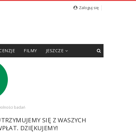
Zaloguj się
CENZJE
FILMY
JESZCZE
wolności badań
UTRZYMUJEMY SIĘ Z WASZYCH
PŁAT. DZIĘKUJEMY!