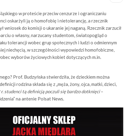
ąskiego w proteście przeciw cenzurze i ograniczaniu
i oskarżyli ją o homofobię i nietolerancję, a rzecznik
ył wniosek do komisji o ukaranie jej naganą. Rzecznik zarzucił
parciu o własny, narzucany studentom, światopogląd o
aku tolerancji wobec grup społecznych i ludzi o odmiennym
iej niechęcią, w szczególności wypowiedzi homofobiczne,
obec wyborów życiowych kobiet dotyczących m.in.
nego? Prof. Budzyńska stwierdziła, że dzieckiem można
finicji rodzina składa się z „męża, żony, ojca, matki, dzieci,
. studenci tą definicją poczuli się bardzo dotknięci
–
dzenia” na antenie Polsat News.