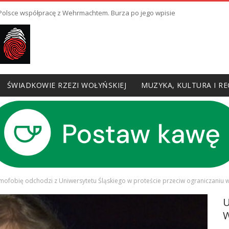
ł Polsce współpracę z Wehrmachtem. Burza po jego wpisie
ŚWIADKOWIE RZEZI WOŁYŃSKIEJ
MUZYKA, KULTURA I RE
ofobię odchodzi z Uniwersytetu Śląskiego w proteście przeciw ograniczaniu 
W