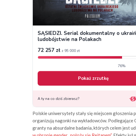
Polskie uniwersytety stały się miejscem głoszenia p
organizują nagonki na wykładowców. Podlegające
granty na absurdalne badania, których celem jest u
w obronie gender „położy się Rejtanem”
. Efekty ju