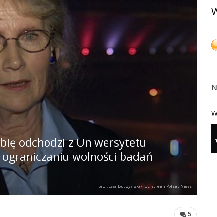
W
N
W
bię odchodzi z Uniwersytetu
w ograniczaniu wolności badań
prof. Ewa Budzyńska/ fot. screen Polsat News
5