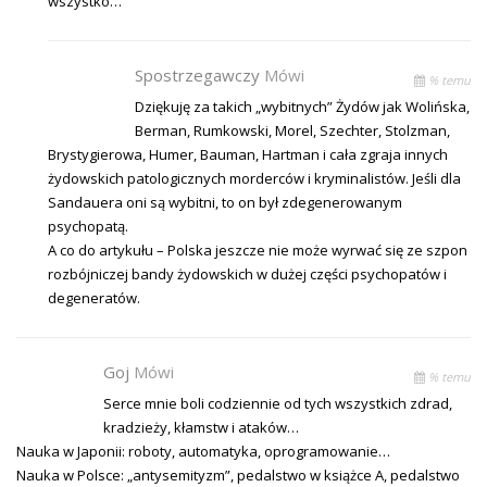
wszystko…
Spostrzegawczy
Mówi
% temu
Dziękuję za takich „wybitnych” Żydów jak Wolińska,
Berman, Rumkowski, Morel, Szechter, Stolzman,
Brystygierowa, Humer, Bauman, Hartman i cała zgraja innych
żydowskich patologicznych morderców i kryminalistów. Jeśli dla
Sandauera oni są wybitni, to on był zdegenerowanym
psychopatą.
A co do artykułu – Polska jeszcze nie może wyrwać się ze szpon
rozbójniczej bandy żydowskich w dużej części psychopatów i
degeneratów.
Goj
Mówi
% temu
Serce mnie boli codziennie od tych wszystkich zdrad,
kradzieży, kłamstw i ataków…
Nauka w Japonii: roboty, automatyka, oprogramowanie…
Nauka w Polsce: „antysemityzm”, pedalstwo w książce A, pedalstwo