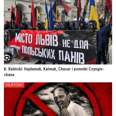
K. Baliński: Hajdamak, Kałmuk, Chazar i pomniki Czyngis-
chana
FELIETONY