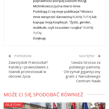
poprawności piorącej ludziom mózgi.
Michnikowszczyzna mierzi mnie.
Podobają Ci się moje publikacje? Możesz
mnie wesprzeć darowizną
KLIKNIJ TUTAJ
lub
kupując moją książkę pt. "Żydzi, gender,
multikulti, czyli oszustwo i szajba"
KLIKNIJ
TUTAJ
.
Dziękuję.
POPRZEDNI
NASTĘPNY
Zawstydzili Franciszka!?
Uważa Grossa za
Katolicy i prawosławni z
polskiego patriotę.
Islandii protestowali w
Otrzymał gigantyczny
obronie życia
grant z Narodowego
Centrum Nauki
MOŻE CI SIĘ SPODOBAĆ RÓWNIEŻ
FELIETONY