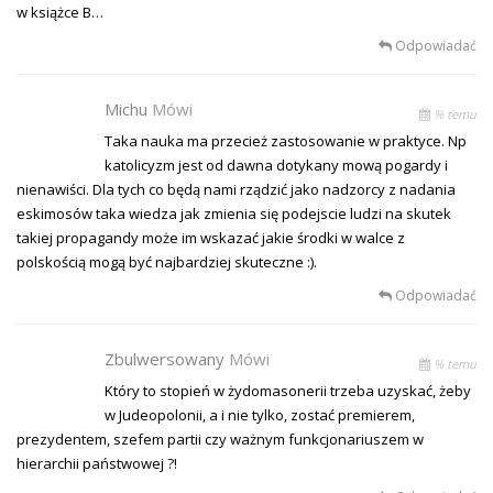
w książce B…
Odpowiadać
Michu
Mówi
% temu
Taka nauka ma przecież zastosowanie w praktyce. Np
katolicyzm jest od dawna dotykany mową pogardy i
nienawiści. Dla tych co będą nami rządzić jako nadzorcy z nadania
eskimosów taka wiedza jak zmienia się podejscie ludzi na skutek
takiej propagandy może im wskazać jakie środki w walce z
polskością mogą być najbardziej skuteczne :).
Odpowiadać
Zbulwersowany
Mówi
% temu
Który to stopień w żydomasonerii trzeba uzyskać, żeby
w Judeopolonii, a i nie tylko, zostać premierem,
prezydentem, szefem partii czy ważnym funkcjonariuszem w
hierarchii państwowej ?!