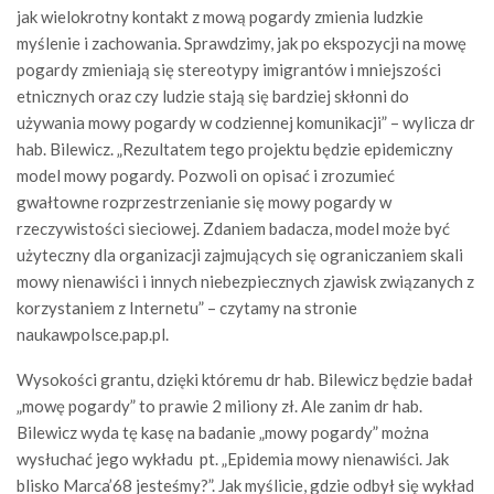
jak wielokrotny kontakt z mową pogardy zmienia ludzkie
myślenie i zachowania. Sprawdzimy, jak po ekspozycji na mowę
pogardy zmieniają się stereotypy imigrantów i mniejszości
etnicznych oraz czy ludzie stają się bardziej skłonni do
używania mowy pogardy w codziennej komunikacji” – wylicza dr
hab. Bilewicz. „Rezultatem tego projektu będzie epidemiczny
model mowy pogardy. Pozwoli on opisać i zrozumieć
gwałtowne rozprzestrzenianie się mowy pogardy w
rzeczywistości sieciowej. Zdaniem badacza, model może być
użyteczny dla organizacji zajmujących się ograniczaniem skali
mowy nienawiści i innych niebezpiecznych zjawisk związanych z
korzystaniem z Internetu” – czytamy na stronie
naukawpolsce.pap.pl.
Wysokości grantu, dzięki któremu dr hab. Bilewicz będzie badał
„mowę pogardy” to prawie 2 miliony zł. Ale zanim dr hab.
Bilewicz wyda tę kasę na badanie „mowy pogardy” można
wysłuchać jego wykładu pt. „Epidemia mowy nienawiści. Jak
blisko Marca’68 jesteśmy?”. Jak myślicie, gdzie odbył się wykład