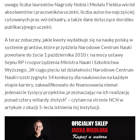
uwagę liczba laureatów Nagrody Nobla i Medalu Fieldsa wśród
absolwentów i pracowników uczelni, liczba autorów najczęściej
cytowanych prac wśród kadry, a także dane dotyczące dorobku
publikacyjnego uczelni.
A teraz zobaczmy, jakie kwoty wydatkuje się na naukę polską w
systemie grantów, które przydziela Narodowe Centrum Nauki
powołane do życia 1 października 2010 r. na mocy ustawy
Sejmu RP i rozporządzenia Ministra Nauki i Szkolnictwa
Wyższego. „W ciągu pięciu lat działalności Narodowe Centrum
Nauki rozstrzygnęło 54 konkursy dla naukowców na każdym
etapie kariery, zakwalifikowało do finansowania niemal
jedenaście tysięcy projektów, przeznaczając na ich realizację
ponad cztery miliardy złotych” – czytam na stronie NCN w
artykule z okazji 5-lecia istnienia tej instytucji.