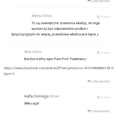
Odpowiadać
Michu
Mówi
% temu
To są zewnętrzne znamiona władzy, do tego
wystarczy być odpowiednio podłym i
dyspozycyjnym nic więcej, prawdziwa władza jest tajna ;).
Ania
Mówi
% temu
Bardzo trafny wpis Pani Prof. Pawłowicz :
https://www.facebook.com/JednaIZPPwK/photos/a.141079899866138.1
type=3
Odpowiadać
Aalfa.oomega
Mówi
% temu
98% racji!!
Odpowiadać