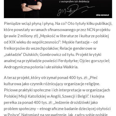
Pieniądze wciąż płyną i płyną. Na co? Oto tytuły kilku publikacji,
które powstały w ramach sfinansowanego przez NCN projektu
(prawie 2 miliony zł) „Męskość w literaturze i kulturze polskiej
od XIX wieku do współczesności”: Męskie fantazje – od
freikorpsów do wszechpolaków; Relacje genderowe w
„zakładzie” Dulskich; Gombrowicz od tyłu. Projekt krytyki
analnej na przykładzie powieści Ferdydyrke; Ojciec gorszyciel;
Androgyniczna polonia i ukraińska Walkiria.
A teraz projekt, który otrzymał ponad 400 tys. zł: „Płeć
kulturowa jako czynnik różnicujący organizacje religijne.
Płciowe praktyki społeczne i ich interpretacje w organizacjach
Polskiej Misji Katolickiej w Anglii, Szwecji i Belgii”. I kolejna
perełka za ponad 400 tys. zł: „Jedzenie drożdżówki jako
problem społeczny – etnograficzne badanie dziecięcej otyłości
w Polsce”. Natomiast na sprawdzenie, jak „radzą sobie polskie