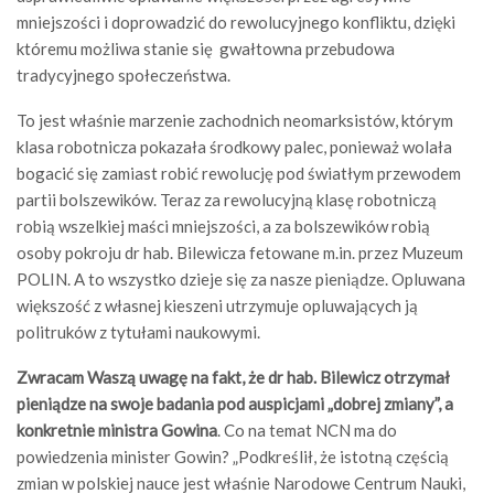
mniejszości i doprowadzić do rewolucyjnego konfliktu, dzięki
któremu możliwa stanie się gwałtowna przebudowa
tradycyjnego społeczeństwa.
To jest właśnie marzenie zachodnich neomarksistów, którym
klasa robotnicza pokazała środkowy palec, ponieważ wolała
bogacić się zamiast robić rewolucję pod światłym przewodem
partii bolszewików. Teraz za rewolucyjną klasę robotniczą
robią wszelkiej maści mniejszości, a za bolszewików robią
osoby pokroju dr hab. Bilewicza fetowane m.in. przez Muzeum
POLIN. A to wszystko dzieje się za nasze pieniądze. Opluwana
większość z własnej kieszeni utrzymuje opluwających ją
politruków z tytułami naukowymi.
Zwracam Waszą uwagę na fakt, że dr hab. Bilewicz otrzymał
pieniądze na swoje badania pod auspicjami „dobrej zmiany”, a
konkretnie ministra Gowina
. Co na temat NCN ma do
powiedzenia minister Gowin? „Podkreślił, że istotną częścią
zmian w polskiej nauce jest właśnie Narodowe Centrum Nauki,