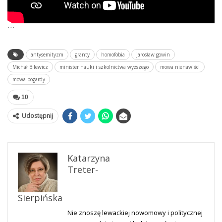
```
antysemityzm
granty
homofobia
jarosław gowin
Michał Bilewicz
minister nauki i szkolnictwa wyższego
mowa nienawiści
mowa pogardy
10
Udostępnij
Katarzyna
Treter-
Sierpińska
Nie znoszę lewackiej nowomowy i politycznej