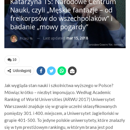
Katarzyna TS: Narodowe Centrum
Nauki, czyli „Męskie fantazje – od
freikorpsów do wszechpolaków” i
badanie „mowy pogardy”
Last updated
mar 15, 2018
Przez %
Jarosław Gowin/ fot. twitter
10
Udostępnij
Jak wygląda stan nauki i szkolnictwa wyższego w Polsce?
Mówiąc krótko – niezbyt imponująco. Według Academic
Ranking of World Universities (ARWU 2017) Uniwersytet
Warszawski znajduje się w grupie uczelni sklasyfikowanych
pomiędzy 301. i 400. miejscem, a Uniwersytet Jagielloński w
grupie 401-500. To jedyne polskie uniwersytety, które znalazły
się w tym prestiżowym rankingu, w którym brana jest pod