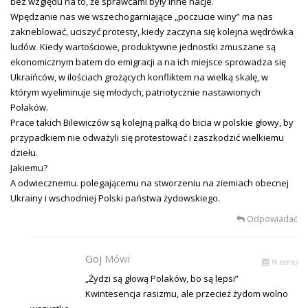
bez względu na to, że sprawcami były inne nacje.
Wpędzanie nas we wszechogarniające „poczucie winy” ma nas
zakneblować, uciszyć protesty, kiedy zaczyna się kolejna wędrówka
ludów. Kiedy wartościowe, produktywne jednostki zmuszane są
ekonomicznym batem do emigracji a na ich miejsce sprowadza się
Ukraińców, w ilościach grożących konfliktem na wielką skalę, w
którym wyeliminuje się młodych, patriotycznie nastawionych
Polaków.
Prace takich Bilewiczów są kolejną pałką do bicia w polskie głowy, by
przypadkiem nie odważyli się protestować i zaszkodzić wielkiemu
dziełu.
Jakiemu?
A odwiecznemu. polegającemu na stworzeniu na ziemiach obecnej
Ukrainy i wschodniej Polski państwa żydowskiego.
Odpowiadać
Goj
Mówi
% temu
„Żydzi są głową Polaków, bo są lepsi”
Kwintesencja rasizmu, ale przecież żydom wolno