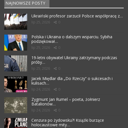
NAJNOWSZE POSTY
Ukraiński profesor zarzucił Polsce współpracę z…
lip 25, 2026
0
Polska i Ukraina o dalszym wsparciu. Sybiha
podziękował…
lip 25, 2026
0
19-letni obywatel Ukrainy zatrzymany podczas
próby…
lip 25, 2026
0
Jacek Międlar dla „Do Rzeczy” o sukcesach i
kulisach…
lip 24, 2026
0
Zygmunt Jan Rumel – poeta, żołnierz
Batalionów…
lip 24, 2026
0
Cenzura po żydowsku?! Książki burzące
holocaustowe mity…