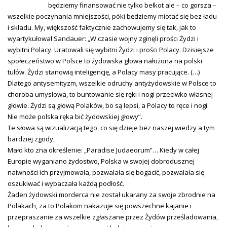
będziemy finansować nie tylko bełkot ale – co gorsza –
wszelkie poczynania mniejszości, póki będziemy miotać się bez ładu
i składu. My, większość faktycznie zachowujemy się tak, jak to
wyartykułował Sandauer: „W czasie wojny zginęli prości Żydzi i
wybitni Polacy. Uratowali się wybitni Żydzi i prości Polacy. Dzisiejsze
społeczeństwo w Polsce to żydowska głowa nałożona na polski
tułów. Żydzi stanowią inteligencję, a Polacy masy pracujące. (…)
Dlatego antysemityzm, wszelkie odruchy antyżydowskie w Polsce to
choroba umysłowa, to buntowanie się ręki i nogi przeciwko własnej
głowie. Żydzi są głową Polaków, bo są lepsi, a Polacy to ręce i nogi.
Nie może polska ręka bić żydowskiej głowy”.
Te słowa są wizualizacją tego, co się dzieje bez naszej wiedzy a tym
bardziej zgody,
Mało kto zna określenie: „Paradise Judaeorum”… Kiedy w całej
Europie wyganiano żydostwo, Polska w swojej dobrodusznej
naiwności ich przyjmowała, pozwalała się bogacić, pozwalała się
oszukiwać i wybaczała każdą podłość.
Żaden żydowski morderca nie został ukarany za swoje zbrodnie na
Polakach, za to Polakom nakazuje się powszechne kajanie i
przepraszanie za wszelkie zgłaszane przez Żydów prześladowania,