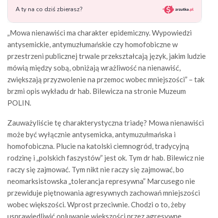
„Mowa nienawiści ma charakter epidemiczny. Wypowiedzi
antysemickie, antymuzłumańskie czy homofobiczne w
przestrzeni publicznej trwale przekształcają język, jakim ludzie
mówią między sobą, obniżają wrażliwość na nienawiść,
zwiększają przyzwolenie na przemoc wobec mniejszości” – tak
brzmi opis wykładu dr hab. Bilewicza na stronie Muzeum
POLIN.
Zauważyliście tę charakterystyczna triadę? Mowa nienawiści
może być wyłącznie antysemicka, antymuzułmańska i
homofobiczna. Plucie na katolski ciemnogród, tradycyjną
rodzinę i „polskich faszystów” jest ok. Tym dr hab. Bilewicz nie
raczy się zajmować. Tym nikt nie raczy się zajmować, bo
neomarksistowska „tolerancja represywna” Marcusego nie
przewiduje piętnowania agresywnych zachowań mniejszości
wobec większości. Wprost przeciwnie. Chodzi o to, żeby
usprawiedliwić opluwanie większości przez agresywne