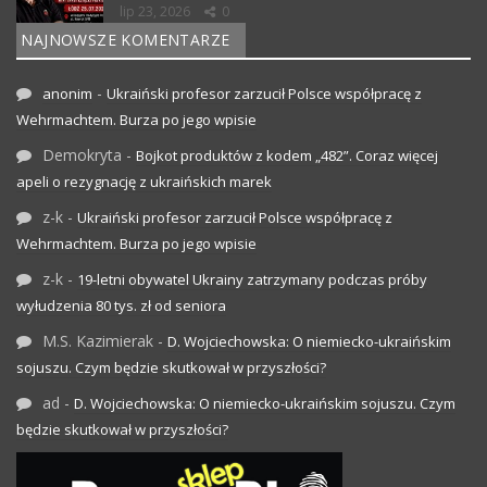
lip 23, 2026
0
NAJNOWSZE KOMENTARZE
-
anonim
Ukraiński profesor zarzucił Polsce współpracę z
Wehrmachtem. Burza po jego wpisie
Demokryta
-
Bojkot produktów z kodem „482”. Coraz więcej
apeli o rezygnację z ukraińskich marek
z-k
-
Ukraiński profesor zarzucił Polsce współpracę z
Wehrmachtem. Burza po jego wpisie
z-k
-
19-letni obywatel Ukrainy zatrzymany podczas próby
wyłudzenia 80 tys. zł od seniora
M.S. Kazimierak
-
D. Wojciechowska: O niemiecko-ukraińskim
sojuszu. Czym będzie skutkował w przyszłości?
ad
-
D. Wojciechowska: O niemiecko-ukraińskim sojuszu. Czym
będzie skutkował w przyszłości?