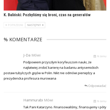
K. Baliński: Pozbyliśmy się broni, czas na generałów
POPRZEDNI
NASTĘPNY
% KOMENTARZE
J-Da
Mówi
% temu
Podpowiem przyszłym koryfeuszom nauki, że
najłatwiej zrobić karierę na badaniu antysemickich
postaw tubylczych gojów w Polin. Nikt nie odmówi pieniędzy a
prezydencka profesura murowana
Odpowiadać
Hammurabi
Mówi
% temu
Tak Pani Katarzyno. Finansowaliśmy, finansujemy i póty