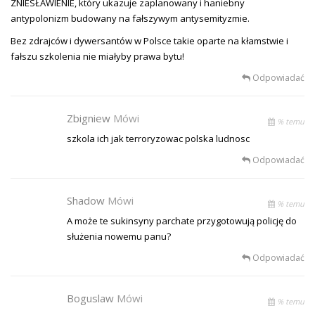
ZNIESŁAWIENIE, który ukazuje zaplanowany i haniebny
antypolonizm budowany na fałszywym antysemityzmie.
Bez zdrajców i dywersantów w Polsce takie oparte na kłamstwie i
fałszu szkolenia nie miałyby prawa bytu!
Odpowiadać
Zbigniew
Mówi
% temu
szkola ich jak terroryzowac polska ludnosc
Odpowiadać
Shadow
Mówi
% temu
A może te sukinsyny parchate przygotowują policję do
służenia nowemu panu?
Odpowiadać
Boguslaw
Mówi
% temu