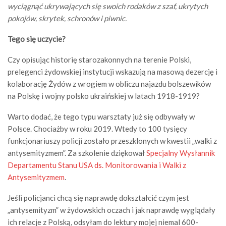
wyciągnąć ukrywających się swoich rodaków z szaf, ukrytych
pokojów, skrytek, schronów i piwnic.
Tego się uczycie?
Czy opisując historię starozakonnych na terenie Polski,
prelegenci żydowskiej instytucji wskazują na masową dezercję i
kolaborację Żydów z wrogiem w obliczu najazdu bolszewików
na Polskę i wojny polsko ukraińskiej w latach 1918-1919?
Warto dodać, że tego typu warsztaty już się odbywały w
Polsce. Chociażby w roku 2019. Wtedy to 100 tysięcy
funkcjonariuszy policji zostało przeszklonych w kwestii „walki z
antysemityzmem”. Za szkolenie dziękował
Specjalny Wysłannik
Departamentu Stanu USA ds. Monitorowania i Walki z
Antysemityzmem
.
Jeśli policjanci chcą się naprawdę dokształcić czym jest
„antysemityzm” w żydowskich oczach i jak naprawdę wyglądały
ich relacje z Polską, odsyłam do lektury mojej niemal 600-