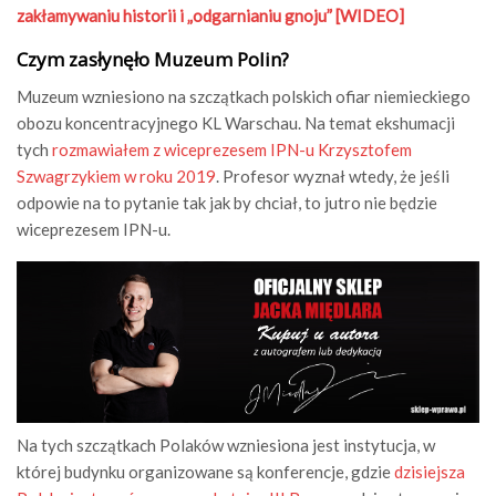
zakłamywaniu historii i „odgarnianiu gnoju” [WIDEO]
Czym zasłynęło Muzeum Polin?
Muzeum wzniesiono na szczątkach polskich ofiar niemieckiego
obozu koncentracyjnego KL Warschau. Na temat ekshumacji
tych
rozmawiałem z wiceprezesem IPN-u Krzysztofem
Szwagrzykiem w roku 2019
. Profesor wyznał wtedy, że jeśli
odpowie na to pytanie tak jak by chciał, to jutro nie będzie
wiceprezesem IPN-u.
Na tych szczątkach Polaków wzniesiona jest instytucja, w
której budynku organizowane są konferencje, gdzie
dzisiejsza