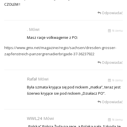
CZOLEM !
Odpowiadać
.
Mówi
% temu
Masz racje volkwagenie z PO:
https://www.gmx.net/magazine/regio/sachsen/dresden-grosser-
zapfenstreich-panzergrenadierbrigade-37-36237922
Odpowiadać
Rafał
Mówi
% temu
Była szmata kryjąca się pod nickiem „matka”, teraz jest
ścierwo kryjące sie pod nickiem „Działacz PO”.
Odpowiadać
WWL24
Mówi
% temu
„Polska” Policja Żyda na ręce, a Polaka pałą. Szkoda że