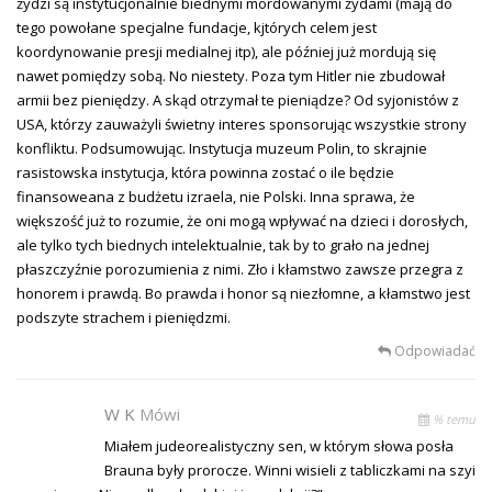
żydzi są instytucjonalnie biednymi mordowanymi żydami (mają do
tego powołane specjalne fundacje, kjtórych celem jest
koordynowanie presji medialnej itp), ale później już mordują się
nawet pomiędzy sobą. No niestety. Poza tym Hitler nie zbudował
armii bez pieniędzy. A skąd otrzymał te pieniądze? Od syjonistów z
USA, którzy zauważyli świetny interes sponsorując wszystkie strony
konfliktu. Podsumowując. Instytucja muzeum Polin, to skrajnie
rasistowska instytucja, która powinna zostać o ile będzie
finansoweana z budżetu izraela, nie Polski. Inna sprawa, że
większość już to rozumie, że oni mogą wpływać na dzieci i dorosłych,
ale tylko tych biednych intelektualnie, tak by to grało na jednej
płaszczyźnie porozumienia z nimi. Zło i kłamstwo zawsze przegra z
honorem i prawdą. Bo prawda i honor są niezłomne, a kłamstwo jest
podszyte strachem i pieniędzmi.
Odpowiadać
W K
Mówi
% temu
Miałem judeorealistyczny sen, w którym słowa posła
Brauna były prorocze. Winni wisieli z tabliczkami na szyi