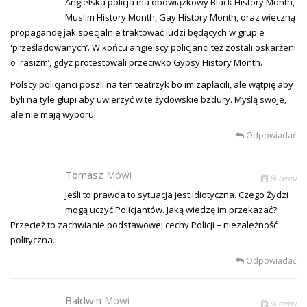
Angielska policja ma obowiązkowy Black History Month,
Muslim History Month, Gay History Month, oraz wieczną
propagandę jak specjalnie traktować ludzi będących w grupie
'prześladowanych’. W końcu angielscy policjanci też zostali oskarżeni
o 'rasizm’, gdyż protestowali przeciwko Gypsy History Month.
Polscy policjanci poszli na ten teatrzyk bo im zapłacili, ale wątpię aby
byli na tyle głupi aby uwierzyć w te żydowskie bzdury. Myślą swoje,
ale nie mają wyboru.
Odpowiadać
Tomasz
Mówi
% temu
Jeśli to prawda to sytuacja jest idiotyczna. Czego Żydzi
mogą uczyć Policjantów. Jaką wiedzę im przekazać?
Przecież to zachwianie podstawowej cechy Policji – niezależność
polityczna.
Odpowiadać
Baldwin
Mówi
% temu