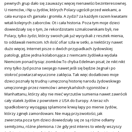
pewnych grup dało się zauwazyc więcej nienawiści bezinteresownej.
U niemców, i Np u żydów, których Polacy ugościli przed wiekami, a
cała europa ich ganiała i gromiła. A zydzi? za każdym razem kwiatami
witali kolejnych zaborców. Ot i cała historia. Poza tym moje dzieci
dowiedziały się o tym, że rekordzistami szmalcownikami byli, nie
Polacy, tylko żydzi, którzy swoich jak już wycyckali z resztek mienia,
to oddawali niemcom. Ich ilość ofiar szła w setki, a niektórzy nawet
dużo więcej. Internet pisze o dwóch przypadkach żydowskiej
patologi, gdzie jedna kolaborująca z niemcami żydówka wydała
Niemcom ponad tysiąc ziomków.To chyba Edelman pisał, że nikt nikt
inny tylko żyd pozna swojego nawet jeśli się będzie żegnał i po
stokroć powtarzał wyuczone zaklęcia. Tak więc dodatkowo moje
dzieci poznały tę trudną i umęczoną historię narodu żydowskiwgo
umęczonego przez niemców i amerykańskich syjonistów z
Manhattanu, którzy aby nie mieć wyrzutów sumienia nawet zawrócili
cały statek żydów z powrotem z USA do Europy. A teraz ich
spadkobiercy wyciągają splamione krwią łapy po mienie żydów,
którzy zginęli zamordowani. Nie mają przyzwoitości, jak
zwierzeta.poza tym dzieci dowiedziały się ze są różne odłamy
semityzmu, różne plemiona. I że gdy jest interes to wtedy wszyscy