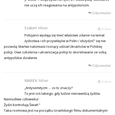
nie uczą ich reagowania na antypolonizm.
Odpowiadać
Szalom
Mówi
% temu
Policjanci wydają się mieć właściwe zdanie na temat
żydostwa i ich przywilejów w Polin i 'obżydzić” się nie
pozwolą. Martwi natomiast rosnący udział Ukraińców w Polskiej
policji. Owe szkolenia i ukrainizacja policji to skorelowane ze sobą
antypolskie działanie
Odpowiadać
MAREK
Mówi
% temu
„Antysemityzm … co to znaczy?
To jest coś takiego, gdy ludzie nienawidzą żydów.
Niemożliwe człowieku!
Żydzi kontrolują Świat! ”
Taka rozmowa jest na początku Izraelskiego filmu dokumentalnym