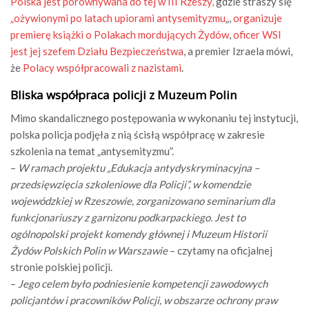
Polska jest porównywana do tej w III Rzeszy,
gdzie straszy się
„ożywionymi po latach upiorami antysemityzmu
„,
organizuje
premierę książki o Polakach mordujących Żydów
,
oficer WSI
jest jej szefem Działu Bezpieczeństwa
, a premier Izraela mówi,
że
Polacy współpracowali z nazistami
.
Bliska współpraca policji z Muzeum Polin
Mimo skandalicznego postępowania w wykonaniu tej instytucji,
polska policja podjęła z nią ścisłą współpracę w zakresie
szkolenia na temat „antysemityzmu”.
–
W ramach projektu „Edukacja antydyskryminacyjna –
przedsięwzięcia szkoleniowe dla Policji”, w komendzie
wojewódzkiej w Rzeszowie, zorganizowano seminarium dla
funkcjonariuszy z garnizonu podkarpackiego. Jest to
ogólnopolski projekt komendy głównej i Muzeum Historii
Żydów Polskich Polin w Warszawie
– czytamy na oficjalnej
stronie polskiej policji.
–
Jego celem było podniesienie kompetencji zawodowych
policjantów i pracowników Policji, w obszarze ochrony praw