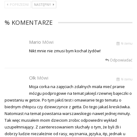
POPRZEDNI
NASTĘPNY
% KOMENTARZE
Mario
Mówi
% temu
Nikt mnie nie zmusi bym kochał żydów!
Odpowiadać
Olk
Mówi
% temu
Moja corka na zajęciach zdalnych miała mieć pranie
mózgu podprogowe na temat jakiejś rzewnej bajeczki o
powstaniu w getcie. Po tym jakiś test i omawianie tego tematu o
biednym chłopcu czy dziewczynce z getta. Do tego jakaś kreskówka.
Natomiast na temat powstania warszawskiego nawet jednej minuty.
Tak więc musiałem moim dzieciom zrobic odpowiedni wykład
uzupełmniający. Z zainteresowaniem słuchały o tym, że byli źli i
dobrzy ludzie niezależnie od rasy, wyznania, języka, itp, jednak u