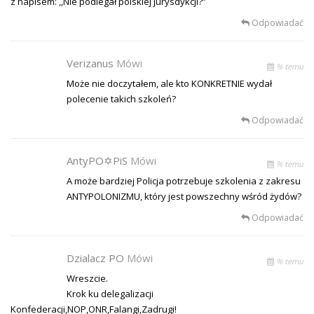
z napisem: ,,Nie podlegał polskiej jurysdykcji?”
Odpowiadać
Verizanus
Mówi
% temu
Może nie doczytałem, ale kto KONKRETNIE wydał
polecenie takich szkoleń?
Odpowiadać
AntyPO✡PiS
Mówi
% temu
A może bardziej Policja potrzebuje szkolenia z zakresu
ANTYPOLONIZMU, który jest powszechny wśród żydów?
Odpowiadać
Dzialacz PO
Mówi
% temu
Wreszcie.
Krok ku delegalizacji
Konfederacji,NOP,ONR,Falangi,Zadrugi!