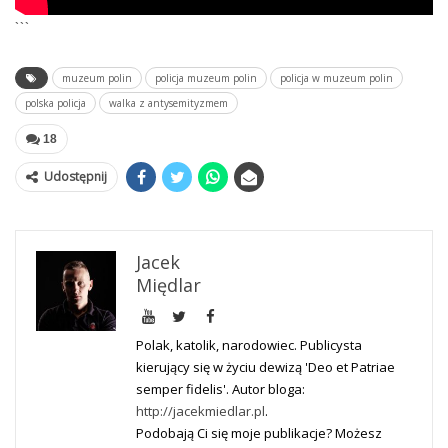
```
muzeum polin
policja muzeum polin
policja w muzeum polin
polska policja
walka z antysemityzmem
18
Udostępnij
Jacek
Międlar
Polak, katolik, narodowiec. Publicysta
kierujący się w życiu dewizą 'Deo et Patriae
semper fidelis'. Autor bloga:
http://jacekmiedlar.pl
.
Podobają Ci się moje publikacje? Możesz