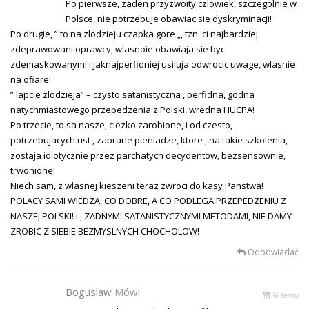
Po pierwsze, zaden przyzwoity czlowiek, szczegolnie w
Polsce, nie potrzebuje obawiac sie dyskryminacji!
Po drugie, ” to na zlodzieju czapka gore „, tzn. ci najbardziej
zdeprawowani oprawcy, wlasnoie obawiaja sie byc
zdemaskowanymi i jaknajperfidniej usiluja odwrocic uwage, wlasnie
na ofiare!
” lapcie zlodzieja” – czysto satanistyczna , perfidna, godna
natychmiastowego przepedzenia z Polski, wredna HUCPA!
Po trzecie, to sa nasze, ciezko zarobione, i od czesto,
potrzebujacych ust , zabrane pieniadze, ktore , na takie szkolenia,
zostaja idiotycznie przez parchatych decydentow, bezsensownie,
trwonione!
Niech sam, z wlasnej kieszeni teraz zwroci do kasy Panstwa!
POLACY SAMI WIEDZA, CO DOBRE, A CO PODLEGA PRZEPEDZENIU Z
NASZEJ POLSKI! I , ZADNYMI SATANISTYCZNYMI METODAMI, NIE DAMY
ZROBIC Z SIEBIE BEZMYSLNYCH CHOCHOLOW!
Odpowiadać
Boguslaw
Mówi
% temu