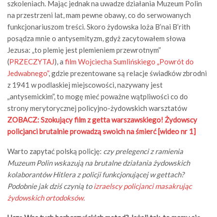
szkoleniach. Mając jednak na uwadze działania Muzeum Polin
na przestrzeni lat, mam pewne obawy, co do serwowanych
funkcjonariuszom treści. Skoro żydowska loża B’nai B’rith
posądza mnie o antysemityzm, gdyż zacytowałem słowa
Jezusa: „to plemię jest plemieniem przewrotnym”
(
PRZECZYTAJ
), a
film Wojciecha Sumlińskiego „Powrót do
Jedwabnego”
, gdzie prezentowane są relacje świadków zbrodni
z 1941 w podlaskiej miejscowości, nazywany jest
„antysemickim”, to mogę mieć poważne wątpliwości co do
strony merytorycznej policyjno-żydowskich warsztatów
ZOBACZ:
Szokujący film z getta warszawskiego! Żydowscy
policjanci brutalnie prowadzą swoich na śmierć [wideo nr 1]
Warto zapytać polską policję:
czy prelegenci z ramienia
Muzeum Polin wskazują na brutalne działania żydowskich
kolaborantów Hitlera z policji funkcjonującej w gettach?
Podobnie jak dziś czynią to
izraelscy policjanci masakrując
żydowskich ortodoksów.