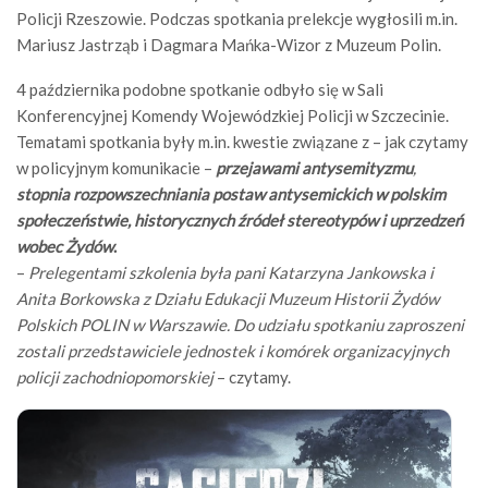
Policji Rzeszowie. Podczas spotkania prelekcje wygłosili m.in.
Mariusz Jastrząb i Dagmara Mańka-Wizor z Muzeum Polin.
4 października podobne spotkanie odbyło się w Sali
Konferencyjnej Komendy Wojewódzkiej Policji w Szczecinie.
Tematami spotkania były m.in. kwestie związane z – jak czytamy
w policyjnym komunikacie –
przejawami antysemityzmu
,
stopnia rozpowszechniania postaw antysemickich w polskim
społeczeństwie, historycznych źródeł stereotypów i uprzedzeń
wobec Żydów
.
–
Prelegentami szkolenia była pani Katarzyna Jankowska i
Anita Borkowska z Działu Edukacji Muzeum Historii Żydów
Polskich POLIN w Warszawie. Do udziału spotkaniu zaproszeni
zostali przedstawiciele jednostek i komórek organizacyjnych
policji zachodniopomorskiej
– czytamy.