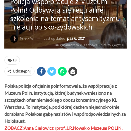
Policja współpracuje z Muzeum
Polin! Odbywają się regularne
szkolenia na temat antysemityzmu
i relacji polsko-żydowskich
Last updated
paź 6, 2021
Przez %
Funkcjonariusze policji na szkoleniu / Fot. policja.gov.pl
18
Udostępnij
Polska policja oficjalnie poinformowała, że współpracuje z
Muzeum Polin, instytucją, której budynek wzniesiono na
szczątkach ofiar niemieckiego obozu koncentracyjnego KL
Warschau. To instytucja, pod której dachem niejednokrotnie
dorabiano Polakom gębę nazistów i współodpowiedzialnych za
Holokaust.
ZOBACZ:
Anna Ciałowicz i prof. J.R.Nowak o Muzeum POLIN,