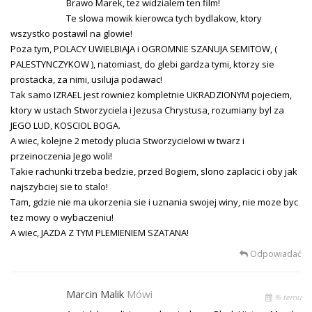
Brawo Marek, tez widzialem ten film!
Te slowa mowik kierowca tych bydlakow, ktory
wszystko postawil na glowie!
Poza tym, POLACY UWIELBIAJA i OGROMNIE SZANUJA SEMITOW, (
PALESTYNCZYKOW ), natomiast, do glebi gardza tymi, ktorzy sie
prostacka, za nimi, usiluja podawac!
Tak samo IZRAEL jest rowniez kompletnie UKRADZIONYM pojeciem,
ktory w ustach Stworzyciela i Jezusa Chrystusa, rozumiany byl za
JEGO LUD, KOSCIOL BOGA.
A wiec, kolejne 2 metody plucia Stworzycielowi w twarz i
przeinoczenia Jego woli!
Takie rachunki trzeba bedzie, przed Bogiem, slono zaplacic i oby jak
najszybciej sie to stalo!
Tam, gdzie nie ma ukorzenia sie i uznania swojej winy, nie moze byc
tez mowy o wybaczeniu!
A wiec, JAZDA Z TYM PLEMIENIEM SZATANA!
Odpowiadać
Marcin Malik
Mówi
% temu