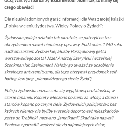
Uczą Was tych barbarzyńskich metod?
Jeżeli tak, to mamy się
czego obawiać!
Dla nieuświadomionych garść informacji dla Was z mojej książki
„Polska w cieniu żydostwa. Wielcy Polacy o Żydach”:
Żydowska policja działała tak okrutnie, że patrzyli na to z
obrzydzeniem nawet niemieccy oprawcy. Pod koniec 1940 roku
nadkomisarzem Żydowskiej Służby Porządkowej getta
warszawskiego został Józef Andrzej Szeryński (wcześniej
Szenkman lub Szeinkman). Należy go uważać za uosobienie
skrajnego antysemityzmu, dlatego otrzymał przydomek self-
hating Jew (ang. „nienawidzącego siebie Żyda”).
Policja żydowska odznaczała się wyjątkową brutalnością w
czasie łapanek. Kobiety wleczono po ziemi za włosy, a dzieci i
starców kopano po całym ciele. Żydowskich policjantów, bez
których Niemcy nie byliby w stanie deportować mieszkańców
getta do Treblinki, nazwano „jamnikami”. Skąd taka nazwa?
Ponieważ potrafili wedrzeć się do najmniejszych dziur,