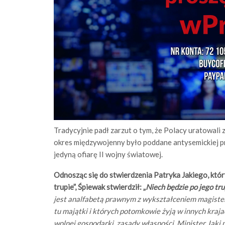
Tradycyjnie padł zarzut o tym, że Polacy uratowali
okres międzywojenny było poddane antysemickiej prop
jedyną ofiarę II wojny światowej.
Odnosząc się do stwierdzenia Patryka Jakiego, któr
trupie”,
Śpiewak stwierdził: „
Niech będzie po jego tru
jest analfabetą prawnym z wykształceniem magister
tu majątki i których potomkowie żyją w innych kraja
wolnej gospodarki, zasady własności. Minister Jaki m