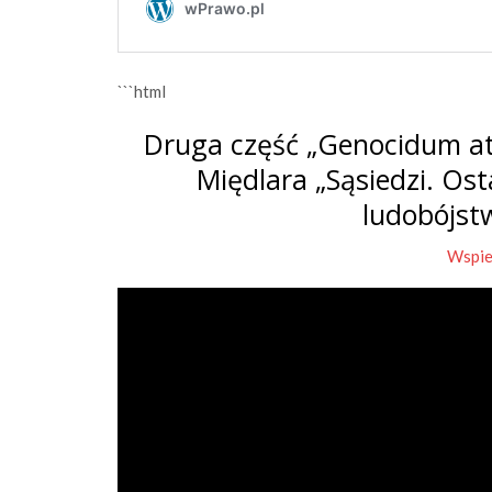
```html
Druga część „Genocidum at
Międlara „Sąsiedzi. Os
ludobójst
Wspie