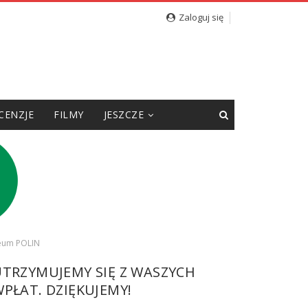
cję”
Zaloguj się
CENZJE
FILMY
JESZCZE
zeum POLIN
UTRZYMUJEMY SIĘ Z WASZYCH
PŁAT. DZIĘKUJEMY!