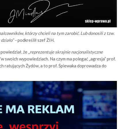
lcowników, którzy chcieli na tym zarobić. Lub donosili z tzw.
 działo” –
podkreślił szef ŻIH.
powiedział, że „
reprezentuje skrajnie nacjonalistyczne
”
w swoich wypowiedziach. Na czym ma polegać „agresja” prof.
ch ratujących Żydów, a to prof. Śpiewaka doprowadza do