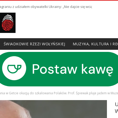
raniu z udziałem obywatelki Ukrainy: „Nie dajcie się wciągnąć w prowoka
ŚWIADKOWIE RZEZI WOŁYŃSKIEJ
MUZYKA, KULTURA I RE
nia w Getcie okazją do szkalowania Polaków. Prof. Śpiewak pluje jadem w Mu
W