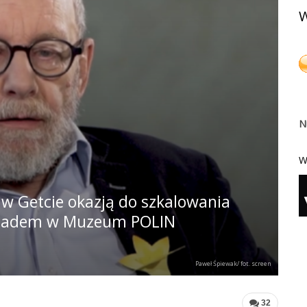
W
N
W
w Getcie okazją do szkalowania
e jadem w Muzeum POLIN
Paweł Śpiewak/ fot. screen
32