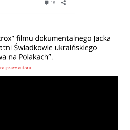
rox” filmu dokumentalnego Jacka
tatni Świadkowie ukraińskiego
wa na Polakach”.
raj pracę autora