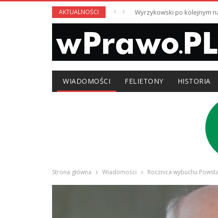
AKTUALNOŚCI
Wyrzykowski po kolejnym nag
WIADOMOŚCI
FELIETONY
HISTORIA
Strona główna
Wiadomości
Rocznica wybuchu Powsta