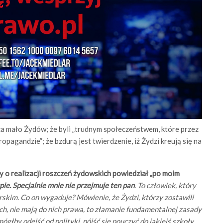
 za mało Żydów; że byli „trudnym społeczeństwem, które przez
agandzie”; że bzdurą jest twierdzenie, iż Żydzi kreują się na
y o realizacji roszczeń żydowskich powiedział „po moim
pie. Specjalnie mnie nie przejmuje ten pan
. To człowiek, który
skim. Co on wygaduje? Mówienie, że Żydzi, którzy zostawili
ch, nie mają do nich prawa, to złamanie fundamentalnej zasady
ógłby odejść od polityki, pójść się pouczyć do jakiejś szkoły