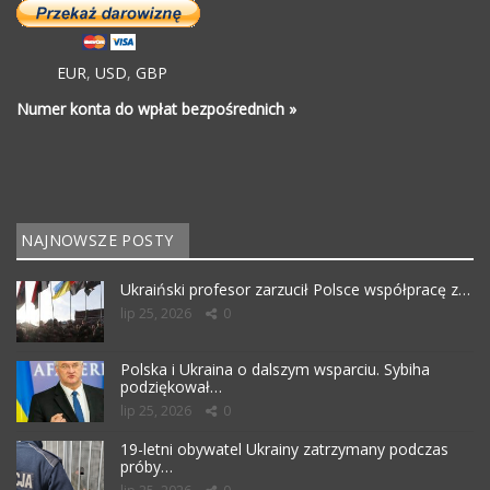
EUR
,
USD
,
GBP
Numer konta do wpłat bezpośrednich »
NAJNOWSZE POSTY
Ukraiński profesor zarzucił Polsce współpracę z…
lip 25, 2026
0
Polska i Ukraina o dalszym wsparciu. Sybiha
podziękował…
lip 25, 2026
0
19-letni obywatel Ukrainy zatrzymany podczas
próby…