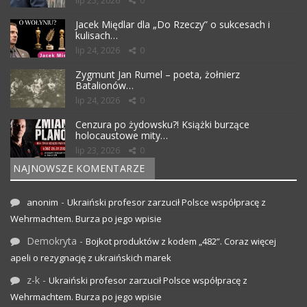
lip 25, 2026
0
Jacek Międlar dla „Do Rzeczy” o sukcesach i
kulisach…
lip 24, 2026
0
Zygmunt Jan Rumel – poeta, żołnierz
Batalionów…
lip 24, 2026
0
Cenzura po żydowsku?! Książki burzące
holocaustowe mity…
lip 23, 2026
0
NAJNOWSZE KOMENTARZE
-
anonim
Ukraiński profesor zarzucił Polsce współpracę z
Wehrmachtem. Burza po jego wpisie
Demokryta
-
Bojkot produktów z kodem „482”. Coraz więcej
apeli o rezygnację z ukraińskich marek
z-k
-
Ukraiński profesor zarzucił Polsce współpracę z
Wehrmachtem. Burza po jego wpisie