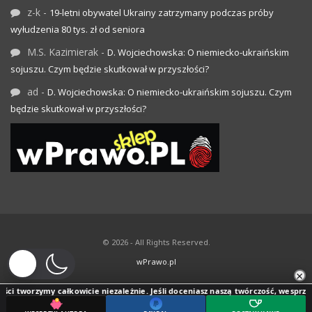
z-k
-
19-letni obywatel Ukrainy zatrzymany podczas próby
wyłudzenia 80 tys. zł od seniora
M.S. Kazimierak
-
D. Wojciechowska: O niemiecko-ukraińskim
sojuszu. Czym będzie skutkował w przyszłości?
ad
-
D. Wojciechowska: O niemiecko-ukraińskim sojuszu. Czym
będzie skutkował w przyszłości?
© 2026 - All Rights Reserved.
wPrawo.pl
×
ci tworzymy całkowicie niezależnie. Jeśli doceniasz naszą twórczość, wesprzyj j