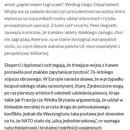
armie „papierowymi tygrysami”. Według niego Departament
Wojny ma za zadanie dostarczyć prezydentowi narzędzia, które
wymuszą na sojusznikach realny udział w kosztach i ryzyku
prowadzonych operacji. Z kolei szef resortu, Pete Hegseth,
zauważa ironicznie, że irańskie rakiety dalekiego zasięgu, choć
nie zagrażają Ameryce, są w stanie dosięgnąć europejskich
stolic, co czyni obecne wahania państw UE niezrozumiałymi z
perspektywy militarnej.
Eksperci i dyplomaci ostrzegają, że trwająca wojna z Iranem
postawiła pod znakiem zapytania przyszłość 76-letniego
sojuszu obronnego. W Europie narasta obawa, że w przypadku
bezpośredniego ataku na kontynent, Stany Zjednoczone mogą
po raz pierwszy w historii odmówić udzielenia pomocy. Kraje
takie jak Francja czy Wielka Brytania argumentują, że udział w
blokadzie morskiej to prosta droga do pełnoskalowego
konfliktu, jednak dla Waszyngtonu taka postawa jest dowodem
na to, że NATO stało się „ulicą jednokierunkową”, co wymaga
natychmiastowej i brutalnej redefinicji wzajemnych