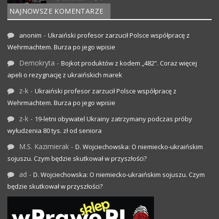
NAJNOWSZE KOMENTARZE
-
anonim
Ukraiński profesor zarzucił Polsce współpracę z
Wehrmachtem. Burza po jego wpisie
Demokryta
-
Bojkot produktów z kodem „482”. Coraz więcej
apeli o rezygnację z ukraińskich marek
z-k
-
Ukraiński profesor zarzucił Polsce współpracę z
Wehrmachtem. Burza po jego wpisie
z-k
-
19-letni obywatel Ukrainy zatrzymany podczas próby
wyłudzenia 80 tys. zł od seniora
M.S. Kazimierak
-
D. Wojciechowska: O niemiecko-ukraińskim
sojuszu. Czym będzie skutkował w przyszłości?
ad
-
D. Wojciechowska: O niemiecko-ukraińskim sojuszu. Czym
będzie skutkował w przyszłości?