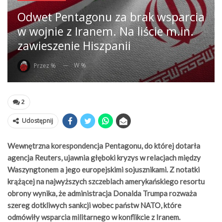
Odwet Pentagonu za brak wsparcia
w wojnie z Iranem. Na liście m.in.
zawieszenie Hiszpanii
W %
Przez %
2
Udostępnij
Wewnętrzna korespondencja Pentagonu, do której dotarła
agencja Reuters, ujawnia głęboki kryzys w relacjach między
Waszyngtonem a jego europejskimi sojusznikami. Z notatki
krążącej na najwyższych szczeblach amerykańskiego resortu
obrony wynika, że administracja Donalda Trumpa rozważa
szereg dotkliwych sankcji wobec państw NATO, które
odmówiły wsparcia militarnego w konflikcie z Iranem.