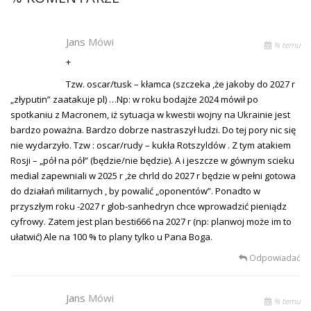
Jans
Mówi
% temu
+
Tzw. oscar/tusk – kłamca (szczeka ,że jakoby do 2027 r
„złyputin” zaatakuje pl) …Np: w roku bodajże 2024 mówił po
spotkaniu z Macronem, iż sytuacja w kwestii wojny na Ukrainie jest
bardzo poważna. Bardzo dobrze nastraszył ludzi. Do tej pory nic się
nie wydarzyło. Tzw : oscar/rudy – kukła Rotszyldów . Z tym atakiem
Rosji – „pół na pół” (będzie/nie będzie). A i jeszcze w gównym scieku
medial zapewniali w 2025 r ,że chrld do 2027 r będzie w pełni gotowa
do działań militarnych , by powalić „oponentów”. Ponadto w
przyszłym roku -2027 r glob-sanhedryn chce wprowadzić pieniądz
cyfrowy. Zatem jest plan besti666 na 2027 r (np: planwoj może im to
ułatwić) Ale na 100 % to plany tylko u Pana Boga.
Odpowiadać
Jans
Mówi
% temu