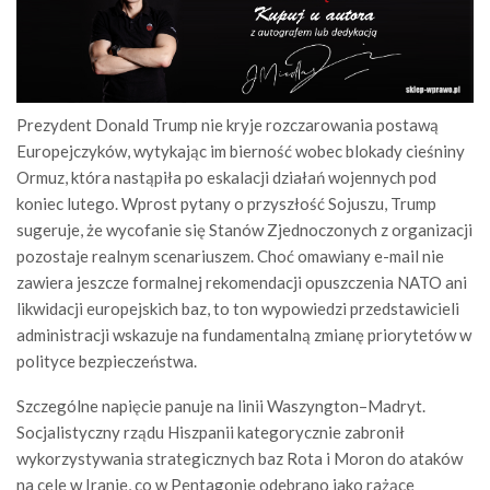
Prezydent Donald Trump nie kryje rozczarowania postawą
Europejczyków, wytykając im bierność wobec blokady cieśniny
Ormuz, która nastąpiła po eskalacji działań wojennych pod
koniec lutego. Wprost pytany o przyszłość Sojuszu, Trump
sugeruje, że wycofanie się Stanów Zjednoczonych z organizacji
pozostaje realnym scenariuszem. Choć omawiany e-mail nie
zawiera jeszcze formalnej rekomendacji opuszczenia NATO ani
likwidacji europejskich baz, to ton wypowiedzi przedstawicieli
administracji wskazuje na fundamentalną zmianę priorytetów w
polityce bezpieczeństwa.
Szczególne napięcie panuje na linii Waszyngton–Madryt.
Socjalistyczny rządu Hiszpanii kategorycznie zabronił
wykorzystywania strategicznych baz Rota i Moron do ataków
na cele w Iranie, co w Pentagonie odebrano jako rażące