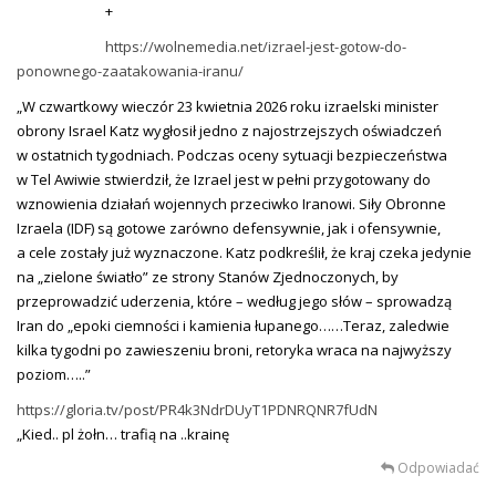
+
https://wolnemedia.net/izrael-jest-gotow-do-
ponownego-zaatakowania-iranu/
„W czwartkowy wieczór 23 kwietnia 2026 roku izraelski minister
obrony Israel Katz wygłosił jedno z najostrzejszych oświadczeń
w ostatnich tygodniach. Podczas oceny sytuacji bezpieczeństwa
w Tel Awiwie stwierdził, że Izrael jest w pełni przygotowany do
wznowienia działań wojennych przeciwko Iranowi. Siły Obronne
Izraela (IDF) są gotowe zarówno defensywnie, jak i ofensywnie,
a cele zostały już wyznaczone. Katz podkreślił, że kraj czeka jedynie
na „zielone światło” ze strony Stanów Zjednoczonych, by
przeprowadzić uderzenia, które – według jego słów – sprowadzą
Iran do „epoki ciemności i kamienia łupanego……Teraz, zaledwie
kilka tygodni po zawieszeniu broni, retoryka wraca na najwyższy
poziom…..”
https://gloria.tv/post/PR4k3NdrDUyT1PDNRQNR7fUdN
„Kied.. pl żołn… trafią na ..krainę
Odpowiadać