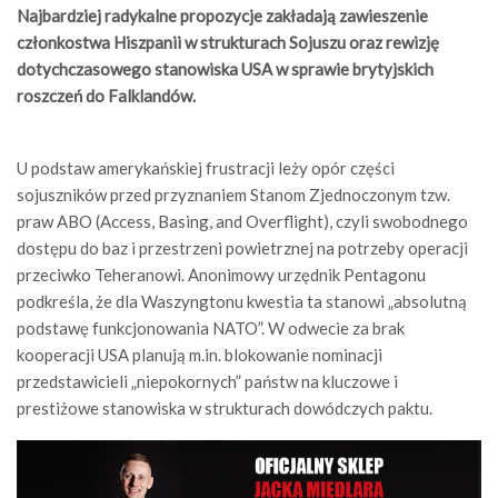
Najbardziej radykalne propozycje zakładają zawieszenie
członkostwa Hiszpanii w strukturach Sojuszu oraz rewizję
dotychczasowego stanowiska USA w sprawie brytyjskich
roszczeń do Falklandów.
U podstaw amerykańskiej frustracji leży opór części
sojuszników przed przyznaniem Stanom Zjednoczonym tzw.
praw ABO (Access, Basing, and Overflight), czyli swobodnego
dostępu do baz i przestrzeni powietrznej na potrzeby operacji
przeciwko Teheranowi. Anonimowy urzędnik Pentagonu
podkreśla, że dla Waszyngtonu kwestia ta stanowi „absolutną
podstawę funkcjonowania NATO”. W odwecie za brak
kooperacji USA planują m.in. blokowanie nominacji
przedstawicieli „niepokornych” państw na kluczowe i
prestiżowe stanowiska w strukturach dowódczych paktu.