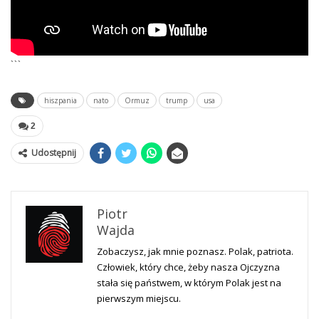
```
hiszpania
nato
Ormuz
trump
usa
2
Udostępnij
Piotr
Wajda
Zobaczysz, jak mnie poznasz. Polak, patriota.
Człowiek, który chce, żeby nasza Ojczyzna
stała się państwem, w którym Polak jest na
pierwszym miejscu.