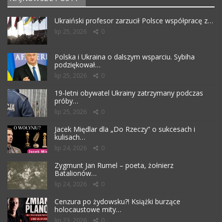
Ukraiński profesor zarzucił Polsce współpracę z…
lip 25, 2026
0
Polska i Ukraina o dalszym wsparciu. Sybiha
podziękował…
lip 25, 2026
0
19-letni obywatel Ukrainy zatrzymany podczas
próby…
lip 25, 2026
0
Jacek Międlar dla „Do Rzeczy” o sukcesach i
kulisach…
lip 24, 2026
0
Zygmunt Jan Rumel – poeta, żołnierz
Batalionów…
lip 24, 2026
0
Cenzura po żydowsku?! Książki burzące
holocaustowe mity…
lip 23, 2026
0