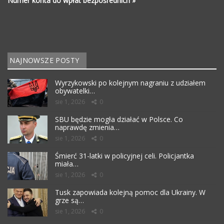
Numer konta do wpłat bezpośrednich »
NAJNOWSZE POSTY
Wyrzykowski po kolejnym nagraniu z udziałem
obywatelki…
sie 1, 2026
0
SBU będzie mogła działać w Polsce. Co
naprawdę zmienia…
sie 1, 2026
0
Śmierć 31-latki w policyjnej celi. Policjantka
miała…
sie 1, 2026
0
Tusk zapowiada kolejną pomoc dla Ukrainy. W
grze są…
sie 1, 2026
0