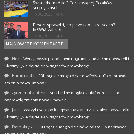
Światełko nadziei? Coraz więcej Polaków
sceptycznych…
lip 30, 2026
0
Resort sprawdzi, co piszesz o Ukraińcach?
MSWiA zabrało…
lip 30, 2026
0
NAJNOWSZE KOMENTARZE
Flex
-
Wyrzykowski po kolejnym nagraniu z udziałem obywatelki
Ukrainy: „Nie dajcie się wciągnąć w prowokację”
Hammurabi
-
SBU będzie mogła działać w Polsce. Co naprawdę
zmienia nowa umowa?
zgred malkontent
-
SBU będzie mogła działać w Polsce. Co
naprawdę zmienia nowa umowa?
Jans
-
Wyrzykowski po kolejnym nagraniu z udziałem obywatelki
Ukrainy: „Nie dajcie się wciągnąć w prowokację”
Demokryta
-
SBU będzie mogła działać w Polsce. Co naprawdę
zmienia nowa umowa?