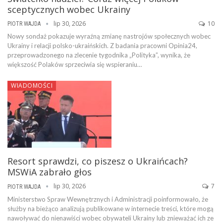
sceptycznych wobec Ukrainy
lip 30, 2026
10
PIOTR WAJDA
Nowy sondaż pokazuje wyraźną zmianę nastrojów społecznych wobec
Ukrainy i relacji polsko-ukraińskich. Z badania pracowni Opinia24,
przeprowadzonego na zlecenie tygodnika „Polityka”, wynika, że
większość Polaków sprzeciwia się wspieraniu…
WIADOMOŚCI
Resort sprawdzi, co piszesz o Ukraińcach?
MSWiA zabrało głos
lip 30, 2026
7
PIOTR WAJDA
Ministerstwo Spraw Wewnętrznych i Administracji poinformowało, że
służby na bieżąco analizują publikowane w internecie treści, które mogą
nawoływać do nienawiści wobec obywateli Ukrainy lub znieważać ich ze