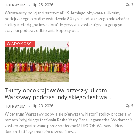
lip 25, 2026
3
PIOTR WAJDA
Warszawscy policjanci zatrzymali 19-letniego obywatela Ukrainy
podejrzanego o próbę wyłudzenia 80 tys. zł od starszego mieszkańca
stolicy metodą „na inwestora”. Mężczyzna został ujęty na gorącym
uczynku podczas odbierania koperty od…
WIADOMOŚCI
Tłumy obcokrajowców przeszły ulicami
Warszawy podczas indyjskiego festiwalu
lip 23, 2026
5
PIOTR WAJDA
W centrum Warszawy odbyła się pierwsza w historii stolicy procesja w
ramach indyjskiego festiwalu Ratha Yatry Pana Jagannatha. Wydarzenie
zostało zorganizowane przez społeczność ISKCON Warsaw – New
Raman Reti i zgromadziło uczestników…