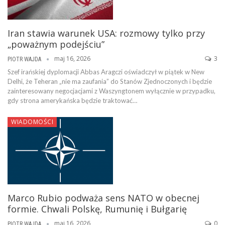
Iran stawia warunek USA: rozmowy tylko przy
„poważnym podejściu”
maj 16, 2026
3
PIOTR WAJDA
Szef irańskiej dyplomacji Abbas Aragczi oświadczył w piątek w New
Delhi, że Teheran „nie ma zaufania” do Stanów Zjednoczonych i będzie
zainteresowany negocjacjami z Waszyngtonem wyłącznie w przypadku,
gdy strona amerykańska będzie traktować…
WIADOMOŚCI
Marco Rubio podważa sens NATO w obecnej
formie. Chwali Polskę, Rumunię i Bułgarię
maj 16, 2026
0
PIOTR WAJDA