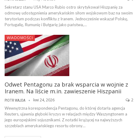
Sekretarz stanu USA Marco Rubio ostro skrytykował Hiszpanię za
odmowę udostępnienia amerykańskim siłom wojskowym baz na swoim
terytorium podczas konfliktu z Iranem. Jednocześnie wskazał Polskę,
Portugalię, Rumunię i Bułgarię jako państwa,…
WIADOMOŚCI
Odwet Pentagonu za brak wsparcia w wojnie z
Iranem. Na liście m.in. zawieszenie Hiszpanii
kwi 24, 2026
2
PIOTR WAJDA
Wewnętrzna korespondencja Pentagonu, do której dotarła agencja
Reuters, ujawnia głęboki kryzys w relacjach między Waszyngtonem a
jego europejskimi sojusznikami. Z notatki krążącej na najwyższych
szczeblach amerykańskiego resortu obrony…