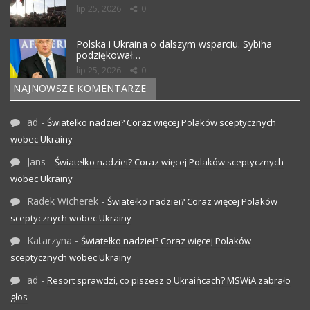
lip 25, 2026
0
Polska i Ukraina o dalszym wsparciu. Sybiha
podziękował…
lip 25, 2026
0
NAJNOWSZE KOMENTARZE
ad
-
Światełko nadziei? Coraz więcej Polaków sceptycznych
wobec Ukrainy
Jans
-
Światełko nadziei? Coraz więcej Polaków sceptycznych
wobec Ukrainy
Radek Wicherek
-
Światełko nadziei? Coraz więcej Polaków
sceptycznych wobec Ukrainy
Katarzyna
-
Światełko nadziei? Coraz więcej Polaków
sceptycznych wobec Ukrainy
ad
-
Resort sprawdzi, co piszesz o Ukraińcach? MSWiA zabrało
głos