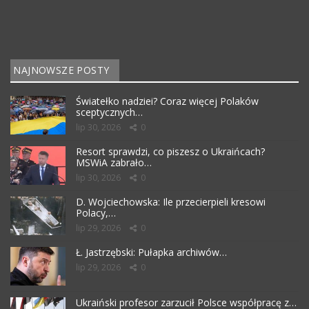
NAJNOWSZE POSTY
Światełko nadziei? Coraz więcej Polaków
sceptycznych…
lip 30, 2026
0
Resort sprawdzi, co piszesz o Ukraińcach?
MSWiA zabrało…
lip 30, 2026
0
D. Wojciechowska: Ile przecierpieli kresowi
Polacy,…
lip 29, 2026
0
Ł. Jastrzębski: Pułapka archiwów…
lip 29, 2026
0
Ukraiński profesor zarzucił Polsce współpracę z…