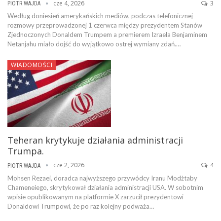
cze 4, 2026
3
PIOTR WAJDA
Według doniesień amerykańskich mediów, podczas telefonicznej
rozmowy przeprowadzonej 1 czerwca między prezydentem Stanów
Zjednoczonych Donaldem Trumpem a premierem Izraela Benjaminem
Netanjahu miało dojść do wyjątkowo ostrej wymiany zdań.…
WIADOMOŚCI
Teheran krytykuje działania administracji
Trumpa.
cze 2, 2026
4
PIOTR WAJDA
Mohsen Rezaei, doradca najwyższego przywódcy Iranu Modżtaby
Chameneiego, skrytykował działania administracji USA. W sobotnim
wpisie opublikowanym na platformie X zarzucił prezydentowi
Donaldowi Trumpowi, że po raz kolejny podważa…