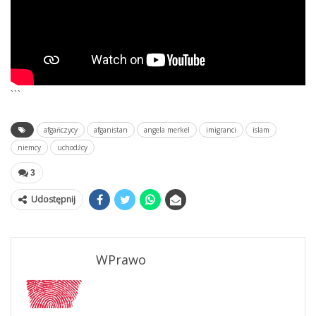
```
afgańczycy
afganistan
angela merkel
imigranci
islam
niemcy
uchodźcy
3
Udostępnij
WPrawo