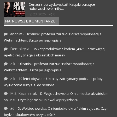
Cenzura po żydowsku?! Książki burzące
holocaustowe mity…
lip 23, 2026
0
NAJNOWSZE KOMENTARZE
-
anonim
Ukraiński profesor zarzucił Polsce współpracę z
Wehrmachtem. Burza po jego wpisie
Demokryta
-
Bojkot produktów z kodem „482”. Coraz więcej
apeli o rezygnację z ukraińskich marek
z-k
-
Ukraiński profesor zarzucił Polsce współpracę z
Wehrmachtem. Burza po jego wpisie
z-k
-
19-letni obywatel Ukrainy zatrzymany podczas próby
wyłudzenia 80 tys. zł od seniora
M.S. Kazimierak
-
D. Wojciechowska: O niemiecko-ukraińskim
sojuszu. Czym będzie skutkował w przyszłości?
ad
-
D. Wojciechowska: O niemiecko-ukraińskim sojuszu. Czym
będzie skutkował w przyszłości?