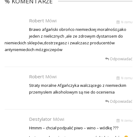
% KOMENTARZE
Robert
Mówi
% temu
Brawo afgański obrońco niemieckiej moralności,jako
jeden z nielicznych ,ale ze zdrowym dystansem do
niemieckich sklepów,dostrzegasz i zwalczasz producentów
antyniemieckich mózgoczepów
Odpowiadać
Robert
Mówi
% temu
Straty moralne Afgańczyka walczącego z niemieckim
przemysłem alkoholowym są nie do ocenienia
Odpowiadać
Destylator
Mówi
% temu
Hmmm – chciał podpalić piwo – wino – wódkę ???