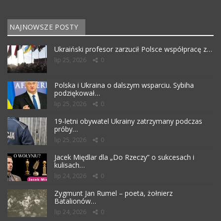
NAJNOWSZE POSTY
Ukraiński profesor zarzucił Polsce współpracę z…
lip 25, 2026
0
Polska i Ukraina o dalszym wsparciu. Sybiha
podziękował…
lip 25, 2026
0
19-letni obywatel Ukrainy zatrzymany podczas
próby…
lip 25, 2026
0
Jacek Międlar dla „Do Rzeczy” o sukcesach i
kulisach…
lip 24, 2026
0
Zygmunt Jan Rumel – poeta, żołnierz
Batalionów…
lip 24, 2026
0