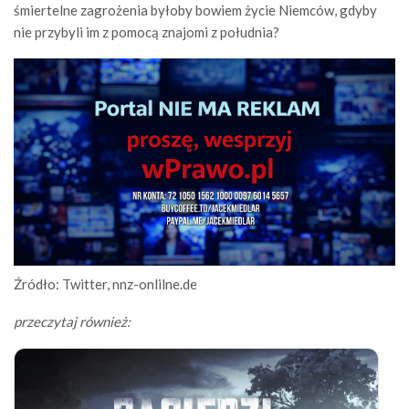
śmiertelne zagrożenia byłoby bowiem życie Niemców, gdyby
nie przybyli im z pomocą znajomi z południa?
Źródło: Twitter, nnz-onlilne.de
przeczytaj również: