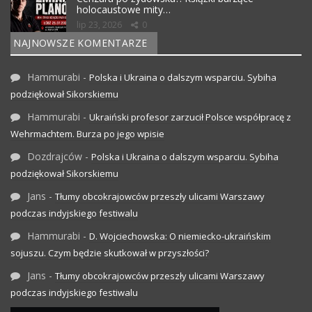
holocaustowe mity…
lip 23, 2026
0
NAJNOWSZE KOMENTARZE
Hammurabi
-
Polska i Ukraina o dalszym wsparciu. Sybiha
podziękował Sikorskiemu
Hammurabi
-
Ukraiński profesor zarzucił Polsce współpracę z
Wehrmachtem. Burza po jego wpisie
Dozdrajców
-
Polska i Ukraina o dalszym wsparciu. Sybiha
podziękował Sikorskiemu
Jans
-
Tłumy obcokrajowców przeszły ulicami Warszawy
podczas indyjskiego festiwalu
Hammurabi
-
D. Wojciechowska: O niemiecko-ukraińskim
sojuszu. Czym będzie skutkował w przyszłości?
Jans
-
Tłumy obcokrajowców przeszły ulicami Warszawy
podczas indyjskiego festiwalu