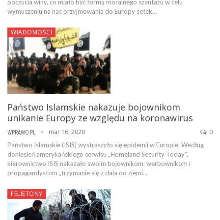
poczucia winy, co miało być formą moralnego szantażu w celu
wymuszeniu na nas przyjmowania do Europy setek…
WIADOMOŚCI
Państwo Islamskie nakazuje bojownikom
unikanie Europy ze względu na koronawirus
mar 16, 2020
0
WPRAWO.PL
Państwo Islamskie (ISIS) wystraszyło się epidemii w Europie. Według
doniesień amerykańskiego serwisu „Homeland Security Today”,
kierownictwo ISIS nakazało swoim bojownikom, werbownikom i
propagandystom „trzymanie się z dala od ziemi…
FELIETONY