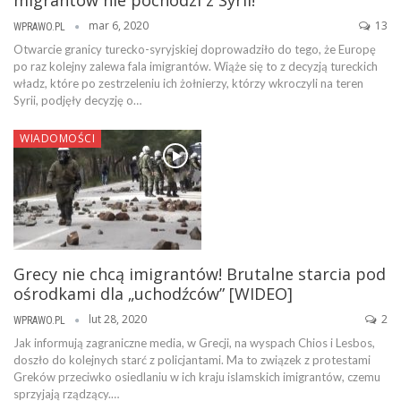
migrantów nie pochodzi z Syrii!
mar 6, 2020
13
WPRAWO.PL
Otwarcie granicy turecko-syryjskiej doprowadziło do tego, że Europę
po raz kolejny zalewa fala imigrantów. Wiąże się to z decyzją tureckich
władz, które po zestrzeleniu ich żołnierzy, którzy wkroczyli na teren
Syrii, podjęły decyzję o…
WIADOMOŚCI
Grecy nie chcą imigrantów! Brutalne starcia pod
ośrodkami dla „uchodźców” [WIDEO]
lut 28, 2020
2
WPRAWO.PL
Jak informują zagraniczne media, w Grecji, na wyspach Chios i Lesbos,
doszło do kolejnych starć z policjantami. Ma to związek z protestami
Greków przeciwko osiedlaniu w ich kraju islamskich imigrantów, czemu
sprzyjają rządzący.…