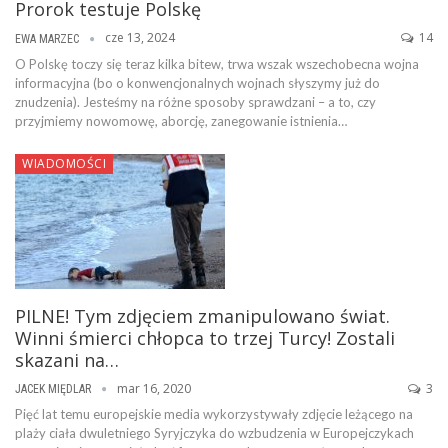
Prorok testuje Polskę
cze 13, 2024
14
EWA MARZEC
O Polskę toczy się teraz kilka bitew, trwa wszak wszechobecna wojna
informacyjna (bo o konwencjonalnych wojnach słyszymy już do
znudzenia). Jesteśmy na różne sposoby sprawdzani – a to, czy
przyjmiemy nowomowę, aborcję, zanegowanie istnienia…
WIADOMOŚCI
PILNE! Tym zdjęciem zmanipulowano świat.
Winni śmierci chłopca to trzej Turcy! Zostali
skazani na…
mar 16, 2020
3
JACEK MIĘDLAR
Pięć lat temu europejskie media wykorzystywały zdjęcie leżącego na
plaży ciała dwuletniego Syryjczyka do wzbudzenia w Europejczykach