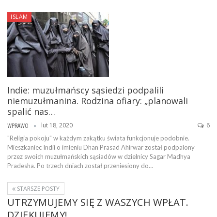
ISLAM
Indie: muzułmańscy sąsiedzi podpalili
niemuzułmanina. Rodzina ofiary: „planowali
spalić nas…
lut 18, 2020
6
WPRAWO
"Religia pokoju" w każdym zakątku świata funkcjonuje podobnie.
Mieszkaniec Indii o imieniu Dhan Prasad Ahirwar został podpalony
przez swoich muzułmańskich sąsiadów w dzielnicy Sagar Madhya
Pradesha. Po trzech dniach został przeniesiony do…
STARSZE POSTY
UTRZYMUJEMY SIĘ Z WASZYCH WPŁAT.
DZIĘKUJEMY!