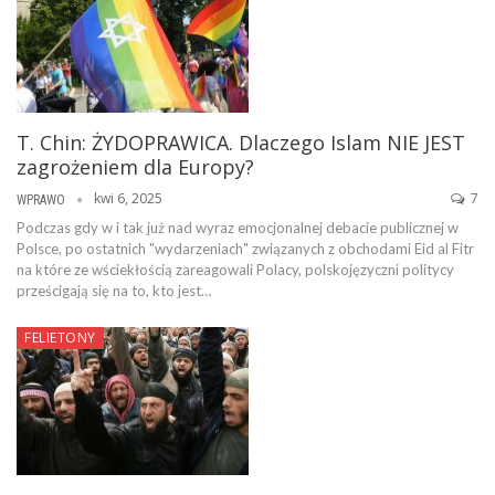
T. Chin: ŻYDOPRAWICA. Dlaczego Islam NIE JEST
zagrożeniem dla Europy?
kwi 6, 2025
7
WPRAWO
Podczas gdy w i tak już nad wyraz emocjonalnej debacie publicznej w
Polsce, po ostatnich "wydarzeniach" związanych z obchodami Eid al Fitr
na które ze wściekłością zareagowali Polacy, polskojęzyczni politycy
prześcigają się na to, kto jest…
FELIETONY