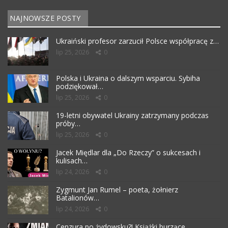
NAJNOWSZE POSTY
Ukraiński profesor zarzucił Polsce współpracę z…
lip 25, 2026
0
Polska i Ukraina o dalszym wsparciu. Sybiha
podziękował…
lip 25, 2026
0
19-letni obywatel Ukrainy zatrzymany podczas
próby…
lip 25, 2026
0
Jacek Międlar dla „Do Rzeczy” o sukcesach i
kulisach…
lip 24, 2026
0
Zygmunt Jan Rumel – poeta, żołnierz
Batalionów…
lip 24, 2026
0
Cenzura po żydowsku?! Książki burzące