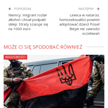
POPRZEDNI
NASTĘPNY
Niemcy: Imigrant rozlał
Lewica w natarciu:
alkohol i chciał podpalić
homoseksualiści powinni
sklep. Straty szacuje się
adoptować dzieci! Poseł
na 1000 euro
Biejat nie zawodzi
oczekiwań
MOŻE CI SIĘ SPODOBAĆ RÓWNIEŻ
WIADOMOŚCI