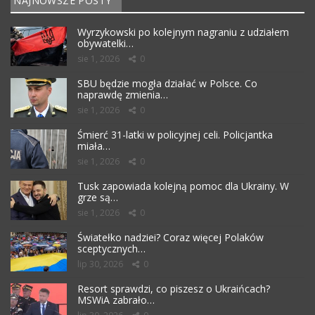
NAJNOWSZE POSTY
Wyrzykowski po kolejnym nagraniu z udziałem
obywatelki…
sie 1, 2026
0
SBU będzie mogła działać w Polsce. Co
naprawdę zmienia…
sie 1, 2026
0
Śmierć 31-latki w policyjnej celi. Policjantka
miała…
sie 1, 2026
0
Tusk zapowiada kolejną pomoc dla Ukrainy. W
grze są…
sie 1, 2026
0
Światełko nadziei? Coraz więcej Polaków
sceptycznych…
lip 30, 2026
0
Resort sprawdzi, co piszesz o Ukraińcach?
MSWiA zabrało…