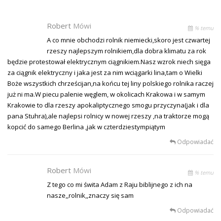
Robert
Mówi
% temu
A co mnie obchodzi rolnik niemiecki,skoro jest czwartej
rzeszy najlepszym rolnikiem,dla dobra klimatu za rok
będzie protestował elektrycznym ciągnikiem.Nasz wzrok niech sięga
za ciągnik elektryczny i jaka jest za nim wciągarki lina,tam o Wielki
Boże wszystkich chrześcijan,na końcu tej liny polskiego rolnika raczej
już ni ma.W piecu palenie węglem, w okolicach Krakowa i w samym
Krakowie to dla rzeszy apokaliptycznego smogu przyczyna(jak i dla
pana Stuhra),ale najlepsi rolnicy w nowej rzeszy ,na traktorze mogą
kopcić do samego Berlina ,jak w czterdziestympiątym
Odpowiadać
Robert
Mówi
% temu
Z tego co mi świta Adam z Raju biblijnego z ich na
nasze,,rolnik,,znaczy się sam
Odpowiadać