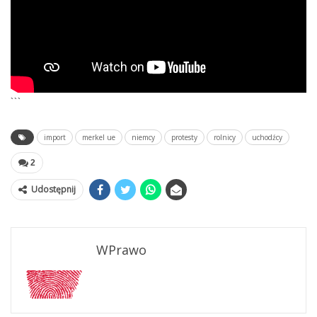
```
import
merkel ue
niemcy
protesty
rolnicy
uchodźcy
2
Udostępnij
WPrawo