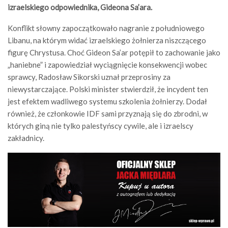
izraelskiego odpowiednika, Gideona Sa’ara.
Konflikt słowny zapoczątkowało nagranie z południowego
Libanu, na którym widać izraelskiego żołnierza niszczącego
figurę Chrystusa. Choć Gideon Sa’ar potępił to zachowanie jako
„haniebne” i zapowiedział wyciągnięcie konsekwencji wobec
sprawcy, Radosław Sikorski uznał przeprosiny za
niewystarczające. Polski minister stwierdził, że incydent ten
jest efektem wadliwego systemu szkolenia żołnierzy. Dodał
również, że członkowie IDF sami przyznają się do zbrodni, w
których giną nie tylko palestyńscy cywile, ale i izraelscy
zakładnicy.