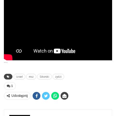
```
izrael
msz
Sikorski
żydzi
1
Udostępnij