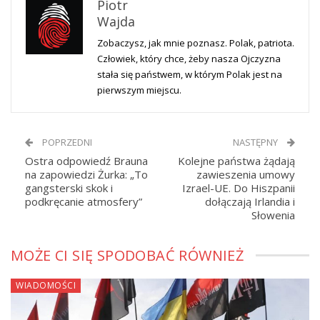
Piotr
Wajda
Zobaczysz, jak mnie poznasz. Polak, patriota.
Człowiek, który chce, żeby nasza Ojczyzna
stała się państwem, w którym Polak jest na
pierwszym miejscu.
POPRZEDNI
NASTĘPNY
Ostra odpowiedź Brauna
Kolejne państwa żądają
na zapowiedzi Żurka: „To
zawieszenia umowy
gangsterski skok i
Izrael-UE. Do Hiszpanii
podkręcanie atmosfery”
dołączają Irlandia i
Słowenia
MOŻE CI SIĘ SPODOBAĆ RÓWNIEŻ
WIADOMOŚCI