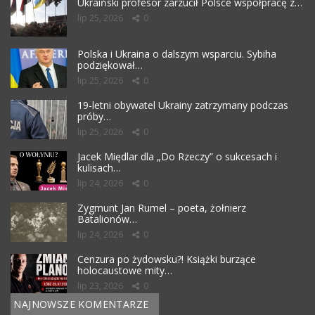
Ukraiński profesor zarzucił Polsce współpracę z…
lip 25, 2026
0
Polska i Ukraina o dalszym wsparciu. Sybiha
podziękował…
lip 25, 2026
0
19-letni obywatel Ukrainy zatrzymany podczas
próby…
lip 25, 2026
0
Jacek Międlar dla „Do Rzeczy” o sukcesach i
kulisach…
lip 24, 2026
0
Zygmunt Jan Rumel – poeta, żołnierz
Batalionów…
lip 24, 2026
0
Cenzura po żydowsku?! Książki burzące
holocaustowe mity…
lip 23, 2026
0
NAJNOWSZE KOMENTARZE