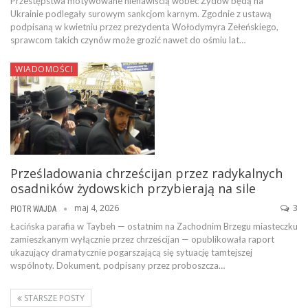
Przestępstwa motywowane nienawiścią wobec Żydów będą na
Ukrainie podlegały surowym sankcjom karnym. Zgodnie z ustawą
podpisaną w kwietniu przez prezydenta Wołodymyra Zełeńskiego,
sprawcom takich czynów może grozić nawet do ośmiu lat…
WIADOMOŚCI
Prześladowania chrześcijan przez radykalnych
osadników żydowskich przybierają na sile
maj 4, 2026
3
PIOTR WAJDA
Łacińska parafia w Taybeh — ostatnim na Zachodnim Brzegu miasteczku
zamieszkanym wyłącznie przez chrześcijan — opublikowała raport
ukazujący dramatycznie pogarszającą się sytuację tamtejszej
wspólnoty. Dokument, podpisany przez proboszcza…
STARSZE POSTY