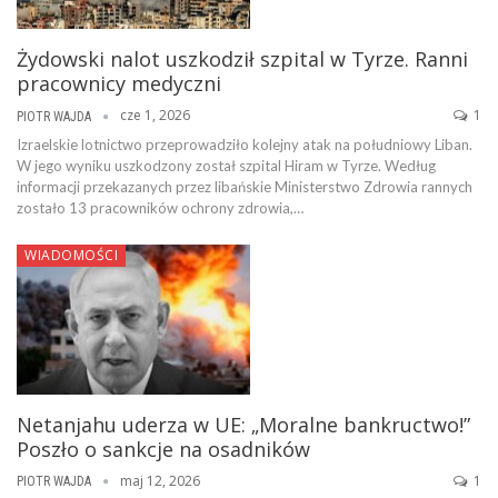
Żydowski nalot uszkodził szpital w Tyrze. Ranni
pracownicy medyczni
cze 1, 2026
1
PIOTR WAJDA
Izraelskie lotnictwo przeprowadziło kolejny atak na południowy Liban.
W jego wyniku uszkodzony został szpital Hiram w Tyrze. Według
informacji przekazanych przez libańskie Ministerstwo Zdrowia rannych
zostało 13 pracowników ochrony zdrowia,…
WIADOMOŚCI
Netanjahu uderza w UE: „Moralne bankructwo!”
Poszło o sankcje na osadników
maj 12, 2026
1
PIOTR WAJDA