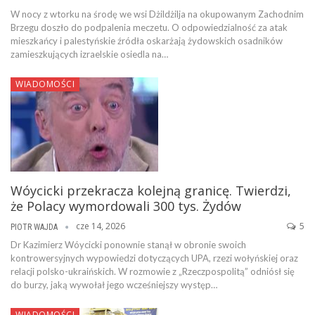
W nocy z wtorku na środę we wsi Dżildżilja na okupowanym Zachodnim
Brzegu doszło do podpalenia meczetu. O odpowiedzialność za atak
mieszkańcy i palestyńskie źródła oskarżają żydowskich osadników
zamieszkujących izraelskie osiedla na…
WIADOMOŚCI
Wóycicki przekracza kolejną granicę. Twierdzi,
że Polacy wymordowali 300 tys. Żydów
cze 14, 2026
5
PIOTR WAJDA
Dr Kazimierz Wóycicki ponownie stanął w obronie swoich
kontrowersyjnych wypowiedzi dotyczących UPA, rzezi wołyńskiej oraz
relacji polsko-ukraińskich. W rozmowie z „Rzeczpospolitą” odniósł się
do burzy, jaką wywołał jego wcześniejszy występ…
WIADOMOŚCI