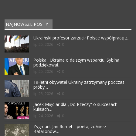
NAJNOWSZE POSTY
Ukraiński profesor zarzucił Polsce współpracę z…
lip 25, 2026
0
Polska i Ukraina o dalszym wsparciu. Sybiha
podziękował…
lip 25, 2026
0
19-letni obywatel Ukrainy zatrzymany podczas
próby…
lip 25, 2026
0
Jacek Międlar dla „Do Rzeczy” o sukcesach i
kulisach…
lip 24, 2026
0
Zygmunt Jan Rumel – poeta, żołnierz
Batalionów…