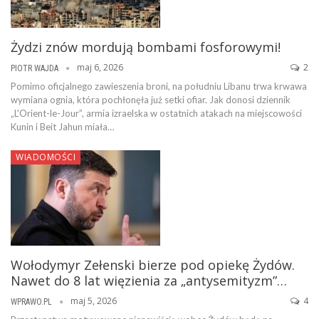
Żydzi znów mordują bombami fosforowymi!
maj 6, 2026
2
PIOTR WAJDA
Pomimo oficjalnego zawieszenia broni, na południu Libanu trwa krwawa
wymiana ognia, która pochłonęła już setki ofiar. Jak donosi dziennik
„L'Orient-le-Jour”, armia izraelska w ostatnich atakach na miejscowości
Kunin i Beit Jahun miała…
WIADOMOŚCI
Wołodymyr Zełenski bierze pod opiekę Żydów.
Nawet do 8 lat więzienia za „antysemityzm”…
maj 5, 2026
4
WPRAWO.PL