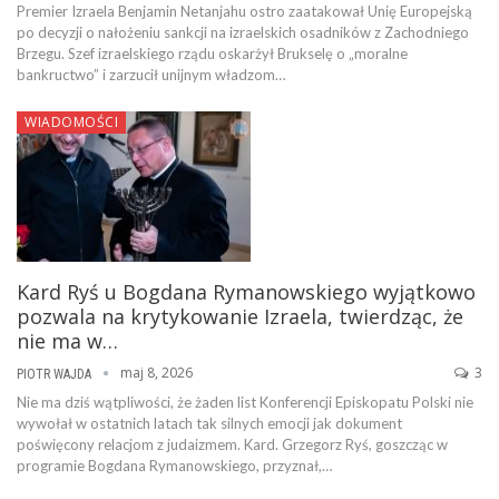
Premier Izraela Benjamin Netanjahu ostro zaatakował Unię Europejską
po decyzji o nałożeniu sankcji na izraelskich osadników z Zachodniego
Brzegu. Szef izraelskiego rządu oskarżył Brukselę o „moralne
bankructwo” i zarzucił unijnym władzom…
WIADOMOŚCI
Kard Ryś u Bogdana Rymanowskiego wyjątkowo
pozwala na krytykowanie Izraela, twierdząc, że
nie ma w…
maj 8, 2026
3
PIOTR WAJDA
Nie ma dziś wątpliwości, że żaden list Konferencji Episkopatu Polski nie
wywołał w ostatnich latach tak silnych emocji jak dokument
poświęcony relacjom z judaizmem. Kard. Grzegorz Ryś, goszcząc w
programie Bogdana Rymanowskiego, przyznał,…