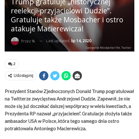
Trump gratuluje „historycznej
reelekcji przyjacielowi Dudzie”.
Gratuluje także Mosbacher i ostro
atakuje Macierewicza!
Last updated
lip 14, 2020
Przez %
Georgette Mosbacher/ fot. Twitter
2
Udostępnij
Prezydent Stanów Zjednoczonych Donald Trump pogratulował
na Twitterze zwycięstwa Andrzejowi Dudzie. Zapewnił, że nie
może się już doczekać dalszej współpracy w wielu kwestiach, a
Prezydenta RP nazwał „przyjacielem”. Gratulacje złożyła także
ambasador USA w Polsce, która tego samego dnia ostro
potraktowała Antoniego Macierewicza.