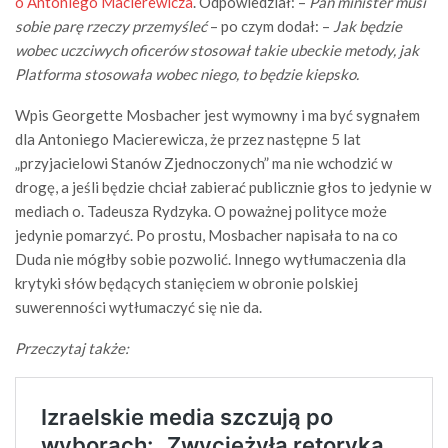
o Antoniego Macierewicza
. Odpowiedział: –
Pan minister musi
sobie parę rzeczy przemyśleć
– po czym dodał: –
Jak będzie
wobec uczciwych oficerów stosował takie ubeckie metody, jak
Platforma stosowała wobec niego, to będzie kiepsko.
Wpis Georgette Mosbacher jest wymowny i ma być sygnałem
dla Antoniego Macierewicza, że przez następne 5 lat
„przyjacielowi Stanów Zjednoczonych” ma nie wchodzić w
drogę, a jeśli będzie chciał zabierać publicznie głos to jedynie w
mediach o. Tadeusza Rydzyka. O poważnej polityce może
jedynie pomarzyć. Po prostu, Mosbacher napisała to na co
Duda nie mógłby sobie pozwolić. Innego wytłumaczenia dla
krytyki słów będących stanięciem w obronie polskiej
suwerenności wytłumaczyć się nie da.
Przeczytaj także: