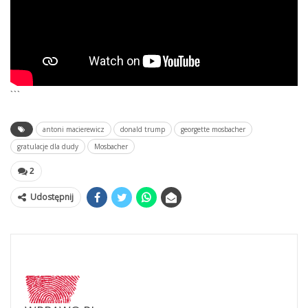
```
antoni macierewicz
donald trump
georgette mosbacher
gratulacje dla dudy
Mosbacher
2
Udostępnij