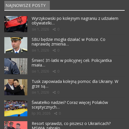
NAJNOWSZE POSTY
Wyrzykowski po kolejnym nagraniu z udziałem
obywatelki…
sie 1, 2026
0
SBU będzie mogła działać w Polsce. Co
naprawdę zmienia…
sie 1, 2026
0
Śmierć 31-latki w policyjnej celi. Policjantka
miała…
sie 1, 2026
0
Tusk zapowiada kolejną pomoc dla Ukrainy. W
grze są…
sie 1, 2026
0
Światełko nadziei? Coraz więcej Polaków
sceptycznych…
lip 30, 2026
0
Resort sprawdzi, co piszesz o Ukraińcach?
MSWiA zabrało…