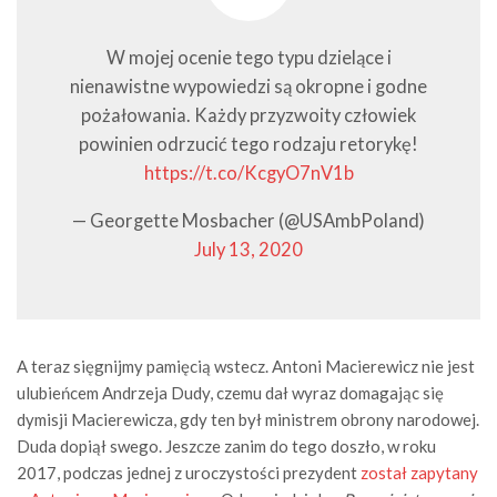
W mojej ocenie tego typu dzielące i
nienawistne wypowiedzi są okropne i godne
pożałowania. Każdy przyzwoity człowiek
powinien odrzucić tego rodzaju retorykę!
https://t.co/KcgyO7nV1b
— Georgette Mosbacher (@USAmbPoland)
July 13, 2020
A teraz sięgnijmy pamięcią wstecz. Antoni Macierewicz nie jest
ulubieńcem Andrzeja Dudy, czemu dał wyraz domagając się
dymisji Macierewicza, gdy ten był ministrem obrony narodowej.
Duda dopiął swego. Jeszcze zanim do tego doszło, w roku
2017, podczas jednej z uroczystości prezydent
został zapytany