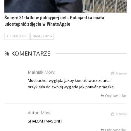
Śmierć 31-latki w policyjnej celi. Policjantka miała
udostępnić zdjęcia w WhatsAppie
POPRZEDNI
NASTĘPNY
% KOMENTARZE
Maliniak
Mówi
% temu
Mosbacher wygląda jakby komuś twarz zdarła i
przykleiła do swojej wygląda jak potwór z maską!
Odpowiadać
Anton
Mówi
% temu
SHALOM ! MASONI !
Odpowiadać