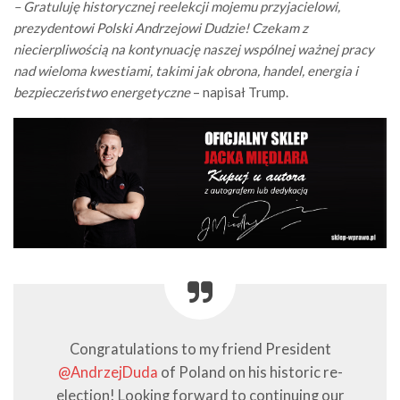
– Gratuluję historycznej reelekcji mojemu przyjacielowi,
prezydentowi Polski Andrzejowi Dudzie! Czekam z
niecierpliwością na kontynuację naszej wspólnej ważnej pracy
nad wieloma kwestiami, takimi jak obrona, handel, energia i
bezpieczeństwo energetyczne
– napisał Trump.
Congratulations to my friend President
@AndrzejDuda
of Poland on his historic re-
election! Looking forward to continuing our