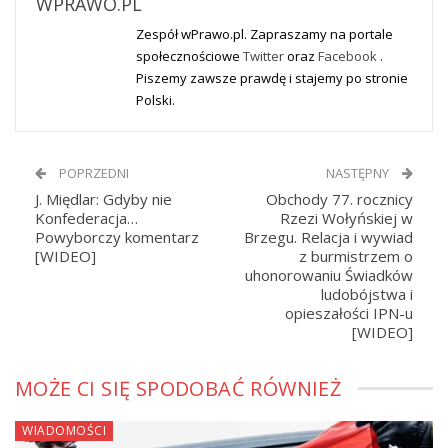
WPRAWO.PL
Zespół wPrawo.pl. Zapraszamy na portale
społecznościowe
Twitter
oraz
Facebook
.
Piszemy zawsze prawdę i stajemy po stronie
Polski.
POPRZEDNI
NASTĘPNY
J. Międlar: Gdyby nie
Obchody 77. rocznicy
Konfederacja…
Rzezi Wołyńskiej w
Powyborczy komentarz
Brzegu. Relacja i wywiad
[WIDEO]
z burmistrzem o
uhonorowaniu Świadków
ludobójstwa i
opieszałości IPN-u
[WIDEO]
MOŻE CI SIĘ SPODOBAĆ RÓWNIEŻ
WIADOMOŚCI