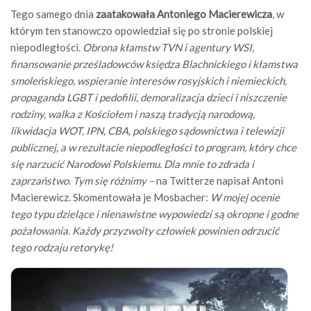
Tego samego dnia
zaatakowała Antoniego Macierewicza
, w
którym ten stanowczo opowiedział się po stronie polskiej
niepodległości.
Obrona kłamstw TVN i agentury WSI,
finansowanie prześladowców księdza Blachnickiego i kłamstwa
smoleńskiego, wspieranie interesów rosyjskich i niemieckich,
propaganda LGBT i pedofilii, demoralizacja dzieci i niszczenie
rodziny, walka z Kościołem i naszą tradycją narodową,
likwidacja WOT, IPN, CBA, polskiego sądownictwa i telewizji
publicznej, a w rezultacie niepodległości to program, który chce
się narzucić Narodowi Polskiemu. Dla mnie to zdrada i
zaprzaństwo. Tym się różnimy –
na Twitterze napisał Antoni
Macierewicz. Skomentowała je Mosbacher:
W mojej ocenie
tego typu dzielące i nienawistne wypowiedzi są okropne i godne
pożałowania. Każdy przyzwoity człowiek powinien odrzucić
tego rodzaju retorykę!