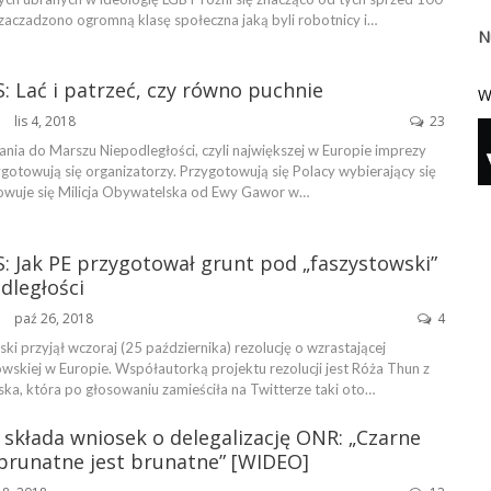
 zaczadzono ogromną klasę społeczna jaką byli robotnicy i…
N
: Lać i patrzeć, czy równo puchnie
W
lis 4, 2018
23
ŃSKA
nia do Marszu Niepodległości, czyli największej w Europie imprezy
ygotowują się organizatorzy. Przygotowują się Polacy wybierający się
owuje się Milicja Obywatelska od Ewy Gawor w…
: Jak PE przygotował grunt pod „faszystowski”
dległości
paź 26, 2018
4
ŃSKA
ki przyjął wczoraj (25 października) rezolucję o wzrastającej
wskiej w Europie. Współautorką projektu rezolucji jest Róża Thun z
, która po głosowaniu zamieściła na Twitterze taki oto…
składa wniosek o delegalizację ONR: „Czarne
 brunatne jest brunatne” [WIDEO]