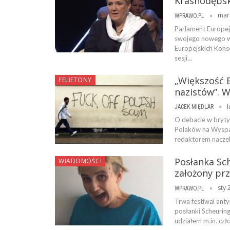
Krasnodębski
mar
WPRAWO.PL
Parlament Europej
swojego nowego w
Europejskich Kons
sesji…
„Większość 
FELIETONY
nazistów”. 
l
JACEK MIĘDLAR
O debacie w bryty
Polaków na Wyspac
redaktorem naczel
Posłanka Sc
WIADOMOŚCI
założony prz
sty 
WPRAWO.PL
Trwa festiwal anty
posłanki Scheurin
udziałem m.in. c