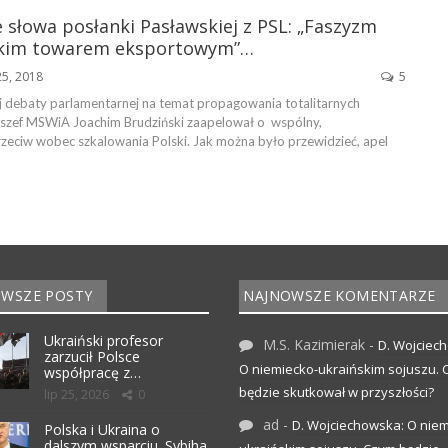
 słowa posłanki Pasławskiej z PSL: „Faszyzm
lskim towarem eksportowym”…
25, 2018
5
ej debaty parlamentarnej na temat propagowania totalitarnych
szef MSWiA Joachim Brudziński zaapelował o wspólny,
zeciw wobec szkalowania Polski. Jak można było przewidzieć, apel
WSZE POSTY
NAJNOWSZE KOMENTARZE
Ukraiński profesor
M.S. Kazimierak
-
D. Wojciec
zarzucił Polsce
O niemiecko-ukraińskim sojuszu.
współpracę z…
będzie skutkował w przyszłości?
lip 25, 2026
0
ad
-
D. Wojciechowska: O niem
Polska i Ukraina o
dalszym wsparciu. Sybiha