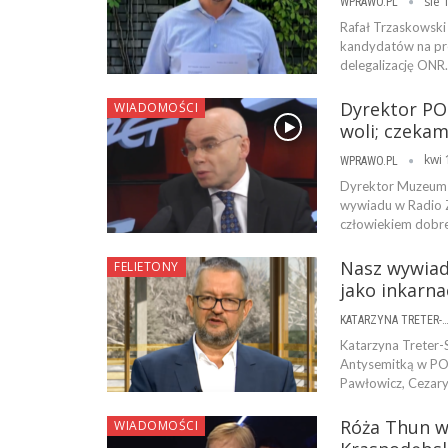
sie 
WPRAWO.PL
Rafał Trzaskowski 
kandydatów na pre
delegalizację ONR.
Dyrektor POL
WIADOMOŚCI
woli; czeka
kwi 
WPRAWO.PL
Dyrektor Muzeum Hi
wywiadu w Radio Ze
człowiekiem dobrej
Nasz wywiad
FELIETONY
jako inkarna
KATARZYNA TRETER-SIERPI
Katarzyna Treter-
Antysemitką w POL
Pawłowicz, Cezary
Róża Thun w
WIADOMOŚCI