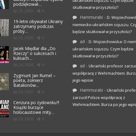
ukraińskim sojuszu. Czym będzie
podziękował…
skutkował w przyszłości?
lip 25, 2026
0
Hammurabi
-
D. Wojciechows
19-letni obywatel Ukrainy
niemiecko-ukraińskim sojuszu. C
zatrzymany podczas
próby…
będzie skutkował w przyszłości?
lip 25, 2026
0
ad
-
D. Wojciechowska: O niem
Jacek Międlar dla „Do
ukraińskim sojuszu. Czym będzie
Rzeczy” o sukcesach i
skutkował w przyszłości?
kulisach…
lip 24, 2026
0
ad
-
Ukraiński profesor zarzuc
współpracę z Wehrmachtem. Burz
Zygmunt Jan Rumel –
poeta, żołnierz
jego wpisie
Batalionów…
Hammurabi
-
Ukraiński profe
lip 24, 2026
0
zarzucił Polsce współpracę z
Cenzura po żydowsku?!
Wehrmachtem. Burza po jego wpis
Książki burzące
holocaustowe mity…
lip 23, 2026
0