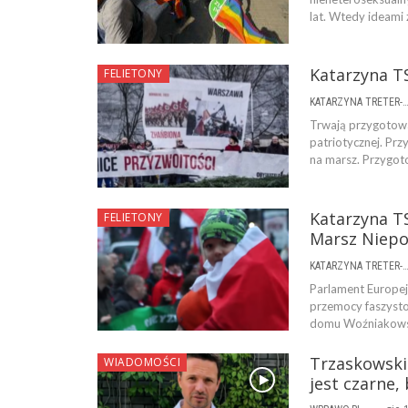
lat. Wtedy ideami
Katarzyna TS
FELIETONY
KATARZYNA TRETER-SIERPI
Trwają przygotowa
patriotycznej. Prz
na marsz. Przygot
Katarzyna TS
FELIETONY
Marsz Niepo
KATARZYNA TRETER-SIERPI
Parlament Europejs
przemocy faszysto
domu Woźniakowska
Trzaskowski 
WIADOMOŚCI
jest czarne,