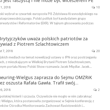
 jest faszystą i nie może być wiceszefem PE
 1, 2018
10
ski wybrał w czwartek europosła PiS Zdzisława Krasnodębskiego na
iceprzewodniczącego. Polski polityk był kandydatem grupy
erwatystów i Reformatorów (EKR). W tajnym głosowaniu podczas
Brytyjczyków uważa polskich patriotów za
Wywiad z Piotrem Szlachtowiczem
ut 7, 2018
20
jskich mediach na temat nowelizacji ustawy o IPN oraz postrzeganiu
h, z mieszkającym w Wielkiej Brytanii Piotrem Szlachtowiczem,
nym portalu Nowy Polski Show rozmawia Jacek Międlar. Jacek…
heuring-Wielgus zaprasza do Sejmu OMZRiK
ez oszusta Rafała Gawła. Trafił swój…
26, 2018
2
polskiej histerii i szczucia. Oczywiście nie mogło w nim zabraknąć
g-Wielgus, która postanowiła zorganizować w Sejmie konferencję z
złonków Ośrodka Monitorowania Zachowań Rasistowskich i…