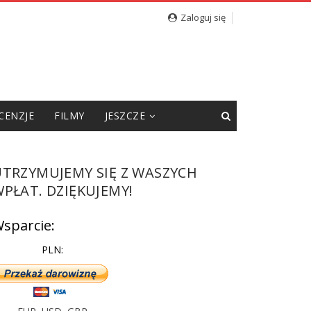
Zaloguj się
CENZJE
FILMY
JESZCZE
UTRZYMUJEMY SIĘ Z WASZYCH
PŁAT. DZIĘKUJEMY!
sparcie:
PLN: