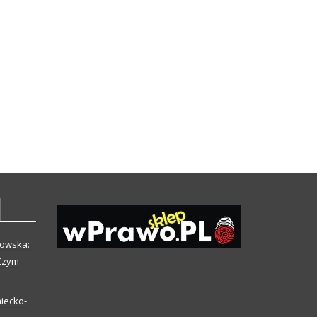
howska:
 Czym
iecko-