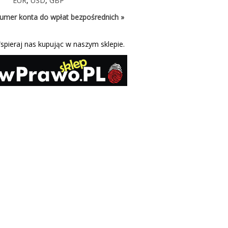
EUR
,
USD
,
GBP
umer konta do wpłat bezpośrednich »
spieraj nas kupując w naszym sklepie.