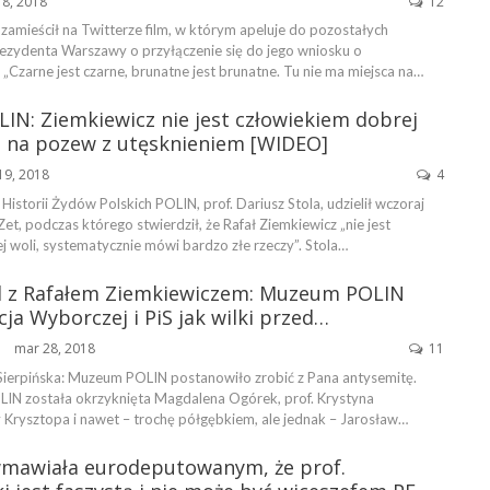
18, 2018
12
zamieścił na Twitterze film, w którym apeluje do pozostałych
zydenta Warszawy o przyłączenie się do jego wniosku o
 „Czarne jest czarne, brunatne jest brunatne. Tu nie ma miejsca na…
IN: Ziemkiewicz nie jest człowiekiem dobrej
m na pozew z utęsknieniem [WIDEO]
19, 2018
4
storii Żydów Polskich POLIN, prof. Dariusz Stola, udzielił wczoraj
t, podczas którego stwierdził, że Rafał Ziemkiewicz „nie jest
 woli, systematycznie mówi bardzo złe rzeczy”. Stola…
 z Rafałem Ziemkiewiczem: Muzeum POLIN
cja Wyborczej i PiS jak wilki przed…
mar 28, 2018
11
ŃSKA
Sierpińska: Muzeum POLIN postanowiło zrobić z Pana antysemitę.
IN została okrzyknięta Magdalena Ogórek, prof. Krystyna
 Krysztopa i nawet – trochę półgębkiem, ale jednak – Jarosław…
mawiała eurodeputowanym, że prof.