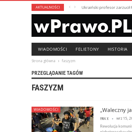
AKTUALNOŚCI
Ukraiński profesor zarzuci
WIADOMOŚCI
FELIETONY
HISTORIA
Strona główna
faszyzm
PRZEGLĄDANIE TAGÓW
FASZYZM
„Waleczny j
WIADOMOŚCI
wrz 15, 
PAN X
Rewolucja komuni
nieheteroseksualn