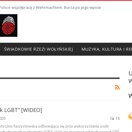
ł Polsce współpracę z Wehrmachtem. Burza po jego wpisie
ŚWIADKOWIE RZEZI WOŁYŃSKIEJ
MUZYKA, KULTURA I RE
W
W
ak LGBT” [WIDEO]
2020
18
styczno-faszystowska odbywająca się przy wykorzystaniu osób
ych ubranych w ideologię LGBT różni się znacząco od tych sprzed 100