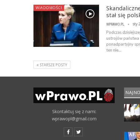
Skandaliczne
WIADOMOŚCI
stał się po
sty 
WPRAWO.PL
Podczas dzisiejsz
ustrojów państwa 
ponadpartyjny spr
ten nie…
STARSZE POSTY
NAJNO
Skontaktuj się z nami:
wprawopl@gmail.com