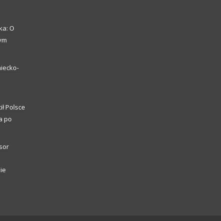
ka: O
zym
iecko-
ił Polsce
a po
sor
ie