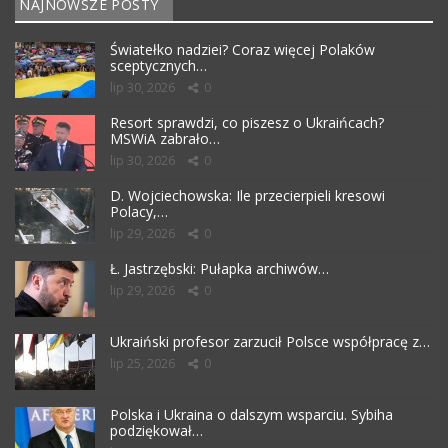
NAJNOWSZE POSTY
Światełko nadziei? Coraz więcej Polaków
sceptycznych…
lip 30, 2026
0
Resort sprawdzi, co piszesz o Ukraińcach?
MSWiA zabrało…
lip 30, 2026
0
D. Wojciechowska: Ile przecierpieli kresowi
Polacy,…
lip 29, 2026
0
Ł. Jastrzębski: Pułapka archiwów…
lip 29, 2026
0
Ukraiński profesor zarzucił Polsce współpracę z…
lip 25, 2026
0
Polska i Ukraina o dalszym wsparciu. Sybiha
podziękował…