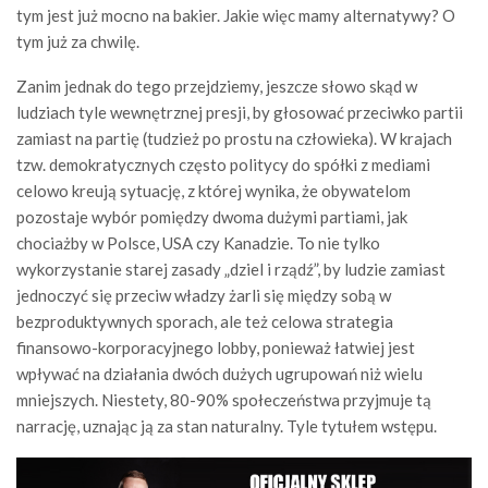
tym jest już mocno na bakier. Jakie więc mamy alternatywy? O
tym już za chwilę.
Zanim jednak do tego przejdziemy, jeszcze słowo skąd w
ludziach tyle wewnętrznej presji, by głosować przeciwko partii
zamiast na partię (tudzież po prostu na człowieka). W krajach
tzw. demokratycznych często politycy do spółki z mediami
celowo kreują sytuację, z której wynika, że obywatelom
pozostaje wybór pomiędzy dwoma dużymi partiami, jak
chociażby w Polsce, USA czy Kanadzie. To nie tylko
wykorzystanie starej zasady „dziel i rządź”, by ludzie zamiast
jednoczyć się przeciw władzy żarli się między sobą w
bezproduktywnych sporach, ale też celowa strategia
finansowo-korporacyjnego lobby, ponieważ łatwiej jest
wpływać na działania dwóch dużych ugrupowań niż wielu
mniejszych. Niestety, 80-90% społeczeństwa przyjmuje tą
narrację, uznając ją za stan naturalny. Tyle tytułem wstępu.