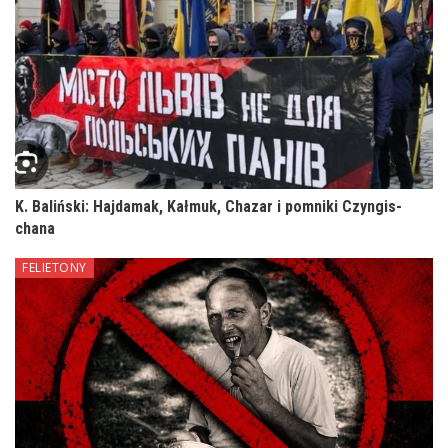
K. Baliński: Hajdamak, Kałmuk, Chazar i pomniki Czyngis-
chana
FELIETONY