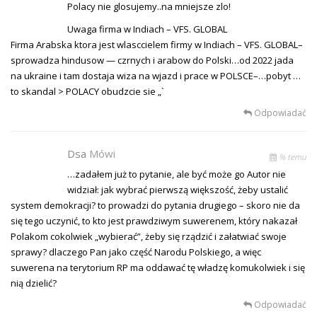
Polacy nie glosujemy..na mniejsze zlo!
Uwaga firma w Indiach – VFS. GLOBAL
Firma Arabska ktora jest wlasccielem firmy w Indiach – VFS. GLOBAL–
sprowadza hindusow — czrnych i arabow do Polski…od 2022 jada
na ukraine i tam dostaja wiza na wjazd i prace w POLSCE–…pobyt …
to skandal > POLACY obudzcie sie „`
Odpowiadać
Dsa
Mówi
% temu
…zadałem już to pytanie, ale być może go Autor nie
widział: jak wybrać pierwszą większość, żeby ustalić
system demokracji? to prowadzi do pytania drugiego – skoro nie da
się tego uczynić, to kto jest prawdziwym suwerenem, który nakazał
Polakom cokolwiek „wybierać”, żeby się rządzić i załatwiać swoje
sprawy? dlaczego Pan jako część Narodu Polskiego, a więc
suwerena na terytorium RP ma oddawać tę władzę komukolwiek i się
nią dzielić?
Odpowiadać