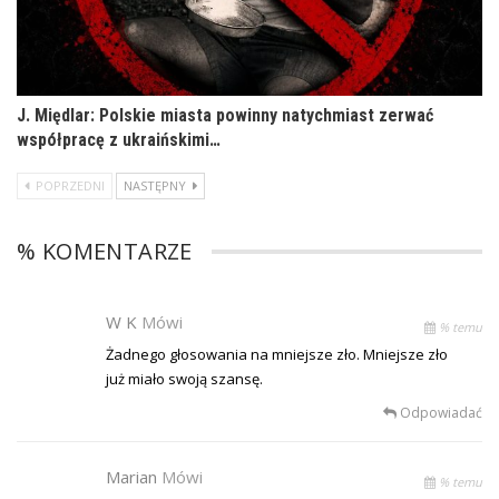
J. Międlar: Polskie miasta powinny natychmiast zerwać
współpracę z ukraińskimi…
POPRZEDNI
NASTĘPNY
% KOMENTARZE
W K
Mówi
% temu
Żadnego głosowania na mniejsze zło. Mniejsze zło
już miało swoją szansę.
Odpowiadać
Marian
Mówi
% temu