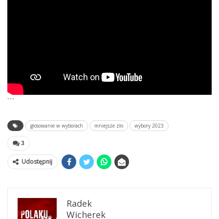
```
głosowanie w wyborach
mniejsze zło
wybory 2023
3
Udostępnij
Radek
Wicherek