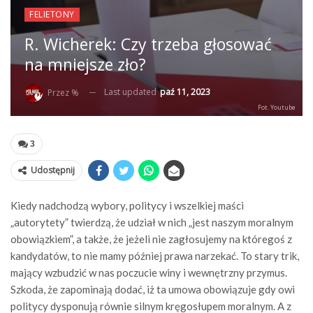
FELIETONY
R. Wicherek: Czy trzeba głosować
na mniejsze zło?
Last updated
paź 11, 2023
Przez %
Fot. Youtube
3
Udostępnij
Kiedy nadchodzą wybory, politycy i wszelkiej maści
„autorytety” twierdzą, że udział w nich „jest naszym moralnym
obowiązkiem”, a także, że jeżeli nie zagłosujemy na któregoś z
kandydatów, to nie mamy później prawa narzekać. To stary trik,
mający wzbudzić w nas poczucie winy i wewnętrzny przymus.
Szkoda, że zapominają dodać, iż ta umowa obowiązuje gdy owi
politycy dysponują równie silnym kręgosłupem moralnym. A z