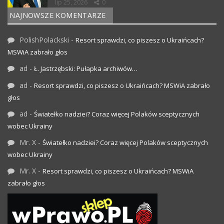
lip 25, 2026
0
NAJNOWSZE KOMENTARZE
PolishPolackski
-
Resort sprawdzi, co piszesz o Ukraińcach?
MSWiA zabrało głos
ad
-
Ł. Jastrzębski: Pułapka archiwów…
ad
-
Resort sprawdzi, co piszesz o Ukraińcach? MSWiA zabrało
głos
ad
-
Światełko nadziei? Coraz więcej Polaków sceptycznych
wobec Ukrainy
Mr. X
-
Światełko nadziei? Coraz więcej Polaków sceptycznych
wobec Ukrainy
Mr. X
-
Resort sprawdzi, co piszesz o Ukraińcach? MSWiA
zabrało głos