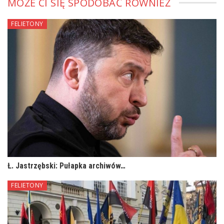
MOŻE CI SIĘ SPODOBAĆ RÓWNIEŻ
FELIETONY
Ł. Jastrzębski: Pułapka archiwów…
FELIETONY