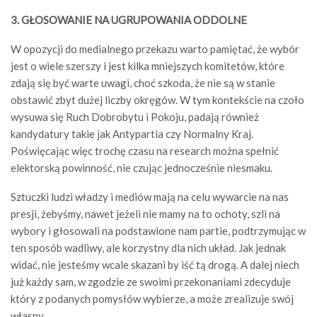
3. GŁOSOWANIE NA UGRUPOWANIA ODDOLNE
W opozycji do medialnego przekazu warto pamiętać, że wybór
jest o wiele szerszy i jest kilka mniejszych komitetów, które
zdają się być warte uwagi, choć szkoda, że nie są w stanie
obstawić zbyt dużej liczby okręgów. W tym kontekście na czoło
wysuwa się Ruch Dobrobytu i Pokoju, padają również
kandydatury takie jak Antypartia czy Normalny Kraj.
Poświęcając więc trochę czasu na research można spełnić
elektorską powinność, nie czując jednocześnie niesmaku.
Sztuczki ludzi władzy i mediów mają na celu wywarcie na nas
presji, żebyśmy, nawet jeżeli nie mamy na to ochoty, szli na
wybory i głosowali na podstawione nam partie, podtrzymując w
ten sposób wadliwy, ale korzystny dla nich układ. Jak jednak
widać, nie jesteśmy wcale skazani by iść tą drogą. A dalej niech
już każdy sam, w zgodzie ze swoimi przekonaniami zdecyduje
który z podanych pomysłów wybierze, a może zrealizuje swój
własny.