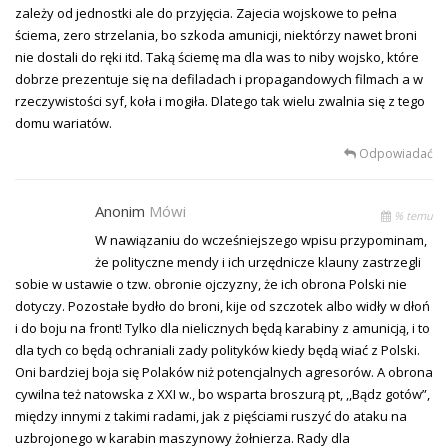
zależy od jednostki ale do przyjęcia. Zajecia wojskowe to pełna
ściema, zero strzelania, bo szkoda amunicji, niektórzy nawet broni
nie dostali do ręki itd. Taką ściemę ma dla was to niby wojsko, które
dobrze prezentuje się na defiladach i propagandowych filmach a w
rzeczywistości syf, koła i mogiła. Dlatego tak wielu zwalnia się z tego
domu wariatów.
Odpowiadać
Anonim
Mówi
% temu
W nawiązaniu do wcześniejszego wpisu przypominam,
że polityczne mendy i ich urzędnicze klauny zastrzegli
sobie w ustawie o tzw. obronie ojczyzny, że ich obrona Polski nie
dotyczy. Pozostałe bydło do broni, kije od szczotek albo widły w dłoń
i do boju na front! Tylko dla nielicznych będą karabiny z amunicją, i to
dla tych co będą ochraniali zady polityków kiedy będą wiać z Polski.
Oni bardziej boja się Polaków niż potencjalnych agresorów. A obrona
cywilna też natowska z XXI w., bo wsparta broszurą pt, ,,Bądz gotów”,
między innymi z takimi radami, jak z pięściami ruszyć do ataku na
uzbrojonego w karabin maszynowy żołnierza. Rady dla