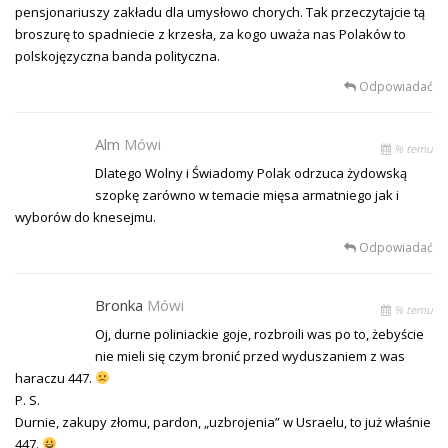
pensjonariuszy zakładu dla umysłowo chorych. Tak przeczytajcie tą
broszurę to spadniecie z krzesła, za kogo uważa nas Polaków to
polskojęzyczna banda polityczna.
Odpowiadać
Alm
Mówi
% temu
Dlatego Wolny i Świadomy Polak odrzuca żydowską
szopkę zarówno w temacie mięsa armatniego jak i
wyborów do knesejmu.
Odpowiadać
Bronka
Mówi
% temu
Oj, durne poliniackie goje, rozbroili was po to, żebyście
nie mieli się czym bronić przed wyduszaniem z was
haraczu 447.
P. S.
Durnie, zakupy złomu, pardon, „uzbrojenia” w Usraelu, to już właśnie
447.