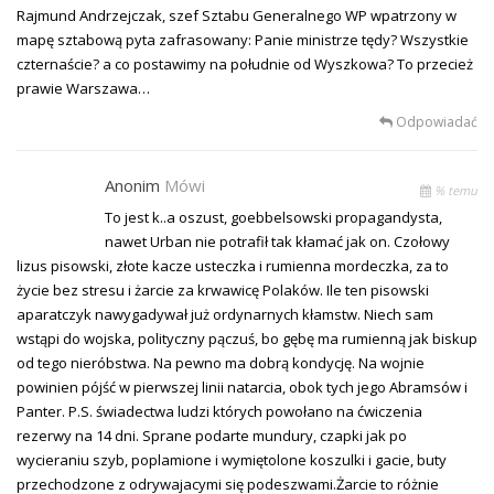
Rajmund Andrzejczak, szef Sztabu Generalnego WP wpatrzony w
mapę sztabową pyta zafrasowany: Panie ministrze tędy? Wszystkie
czternaście? a co postawimy na południe od Wyszkowa? To przecież
prawie Warszawa…
Odpowiadać
Anonim
Mówi
% temu
To jest k..a oszust, goebbelsowski propagandysta,
nawet Urban nie potrafił tak kłamać jak on. Czołowy
lizus pisowski, złote kacze usteczka i rumienna mordeczka, za to
życie bez stresu i żarcie za krwawicę Polaków. Ile ten pisowski
aparatczyk nawygadywał już ordynarnych kłamstw. Niech sam
wstąpi do wojska, polityczny pączuś, bo gębę ma rumienną jak biskup
od tego nieróbstwa. Na pewno ma dobrą kondycję. Na wojnie
powinien pójść w pierwszej linii natarcia, obok tych jego Abramsów i
Panter. P.S. świadectwa ludzi których powołano na ćwiczenia
rezerwy na 14 dni. Sprane podarte mundury, czapki jak po
wycieraniu szyb, poplamione i wymiętolone koszulki i gacie, buty
przechodzone z odrywajacymi się podeszwami.Żarcie to różnie