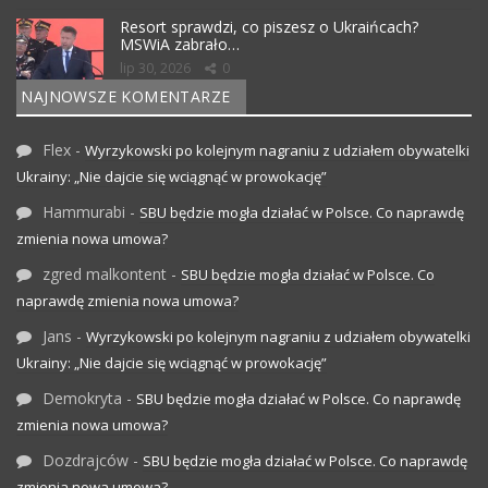
Resort sprawdzi, co piszesz o Ukraińcach?
MSWiA zabrało…
lip 30, 2026
0
NAJNOWSZE KOMENTARZE
Flex
-
Wyrzykowski po kolejnym nagraniu z udziałem obywatelki
Ukrainy: „Nie dajcie się wciągnąć w prowokację”
Hammurabi
-
SBU będzie mogła działać w Polsce. Co naprawdę
zmienia nowa umowa?
zgred malkontent
-
SBU będzie mogła działać w Polsce. Co
naprawdę zmienia nowa umowa?
Jans
-
Wyrzykowski po kolejnym nagraniu z udziałem obywatelki
Ukrainy: „Nie dajcie się wciągnąć w prowokację”
Demokryta
-
SBU będzie mogła działać w Polsce. Co naprawdę
zmienia nowa umowa?
Dozdrajców
-
SBU będzie mogła działać w Polsce. Co naprawdę
zmienia nowa umowa?