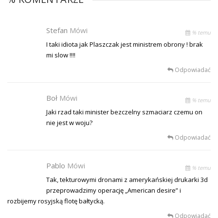
Stefan
Mówi
% temu
I taki idiota jak Plaszczak jest ministrem obrony ! brak
mi slow !!!!
Odpowiadać
Boł
Mówi
% temu
Jaki rzad taki minister bezczelny szmaciarz czemu on
nie jest w woju?
Odpowiadać
Pablo
Mówi
% temu
Tak, tekturowymi dronami z amerykańskiej drukarki 3d
przeprowadzimy operację „American desire” i
rozbijemy rosyjską flotę bałtycką.
Odpowiadać