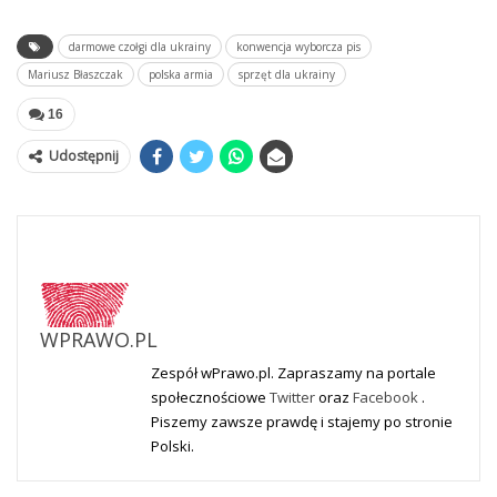
darmowe czołgi dla ukrainy
konwencja wyborcza pis
Mariusz Błaszczak
polska armia
sprzęt dla ukrainy
16
Udostępnij
WPRAWO.PL
Zespół wPrawo.pl. Zapraszamy na portale
społecznościowe
Twitter
oraz
Facebook
.
Piszemy zawsze prawdę i stajemy po stronie
Polski.