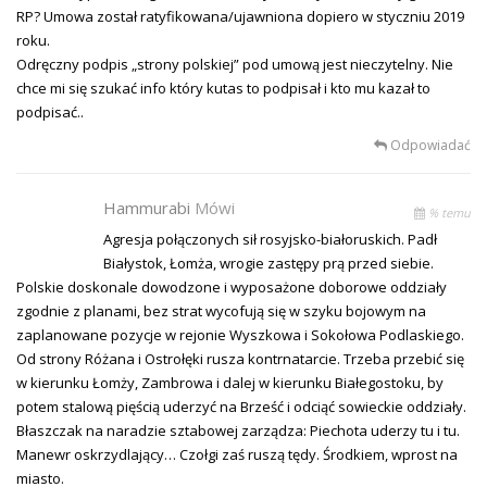
RP? Umowa został ratyfikowana/ujawniona dopiero w styczniu 2019
roku.
Odręczny podpis „strony polskiej” pod umową jest nieczytelny. Nie
chce mi się szukać info który kutas to podpisał i kto mu kazał to
podpisać..
Odpowiadać
Hammurabi
Mówi
% temu
Agresja połączonych sił rosyjsko-białoruskich. Padł
Białystok, Łomża, wrogie zastępy prą przed siebie.
Polskie doskonale dowodzone i wyposażone doborowe oddziały
zgodnie z planami, bez strat wycofują się w szyku bojowym na
zaplanowane pozycje w rejonie Wyszkowa i Sokołowa Podlaskiego.
Od strony Różana i Ostrołęki rusza kontrnatarcie. Trzeba przebić się
w kierunku Łomży, Zambrowa i dalej w kierunku Białegostoku, by
potem stalową pięścią uderzyć na Brześć i odciąć sowieckie oddziały.
Błaszczak na naradzie sztabowej zarządza: Piechota uderzy tu i tu.
Manewr oskrzydlający… Czołgi zaś ruszą tędy. Środkiem, wprost na
miasto.