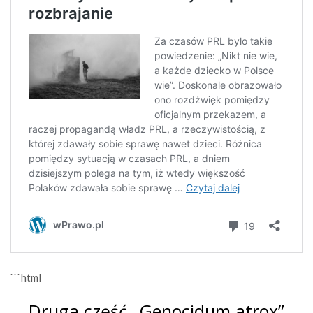
```html
Druga część „Genocidum atrox”