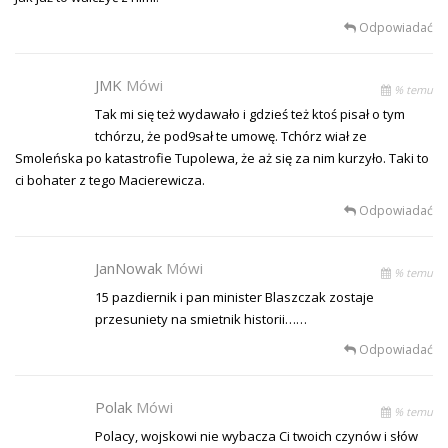
Odpowiadać
JMK
Mówi
% temu
Tak mi się też wydawało i gdzieś też ktoś pisał o tym
tchórzu, że pod9sał te umowę. Tchórz wiał ze
Smoleńska po katastrofie Tupolewa, że aż się za nim kurzyło. Taki to
ci bohater z tego Macierewicza.
Odpowiadać
JanNowak
Mówi
% temu
15 pazdiernik i pan minister Blaszczak zostaje
przesuniety na smietnik historii……
Odpowiadać
Polak
Mówi
% temu
Polacy, wojskowi nie wybacza Ci twoich czynów i słów