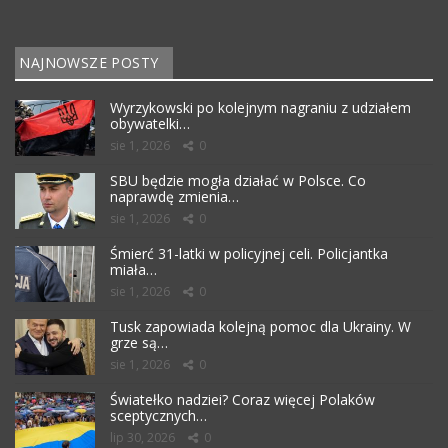
NAJNOWSZE POSTY
Wyrzykowski po kolejnym nagraniu z udziałem
obywatelki…
sie 1, 2026
0
SBU będzie mogła działać w Polsce. Co
naprawdę zmienia…
sie 1, 2026
0
Śmierć 31-latki w policyjnej celi. Policjantka
miała…
sie 1, 2026
0
Tusk zapowiada kolejną pomoc dla Ukrainy. W
grze są…
sie 1, 2026
0
Światełko nadziei? Coraz więcej Polaków
sceptycznych…
lip 30, 2026
0