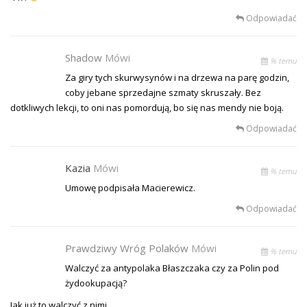
Odpowiadać
Shadow
Mówi
% temu
Za giry tych skurwysynów i na drzewa na parę godzin,
coby jebane sprzedajne szmaty skruszały. Bez
dotkliwych lekcji, to oni nas pomordują, bo się nas mendy nie boją.
Odpowiadać
Kazia
Mówi
% temu
Umowę podpisała Macierewicz.
Odpowiadać
Prawdziwy Wróg Polaków
Mówi
% temu
Walczyć za antypolaka Błaszczaka czy za Polin pod
żydookupacją?
Jak już to walczyć z nimi.