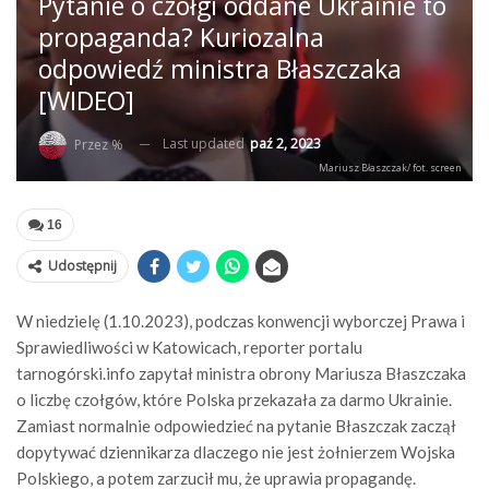
Pytanie o czołgi oddane Ukrainie to
propaganda? Kuriozalna
odpowiedź ministra Błaszczaka
[WIDEO]
Last updated
paź 2, 2023
Przez %
Mariusz Błaszczak/ fot. screen
16
Udostępnij
W niedzielę (1.10.2023), podczas konwencji wyborczej Prawa i
Sprawiedliwości w Katowicach, reporter portalu
tarnogórski.info zapytał ministra obrony Mariusza Błaszczaka
o liczbę czołgów, które Polska przekazała za darmo Ukrainie.
Zamiast normalnie odpowiedzieć na pytanie Błaszczak zaczął
dopytywać dziennikarza dlaczego nie jest żołnierzem Wojska
Polskiego, a potem zarzucił mu, że uprawia propagandę.