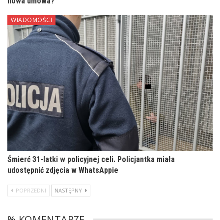
nowa umowa?
WIADOMOŚCI
Śmierć 31-latki w policyjnej celi. Policjantka miała
udostępnić zdjęcia w WhatsAppie
POPRZEDNI
NASTĘPNY
% KOMENTARZE