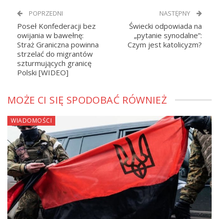
POPRZEDNI
NASTĘPNY
Poseł Konfederacji bez
Świecki odpowiada na
owijania w bawełnę:
„pytanie synodalne”:
Straż Graniczna powinna
Czym jest katolicyzm?
strzelać do migrantów
szturmujących granicę
Polski [WIDEO]
MOŻE CI SIĘ SPODOBAĆ RÓWNIEŻ
WIADOMOŚCI