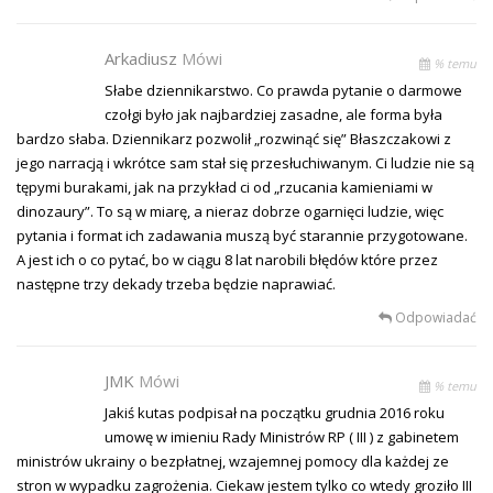
Arkadiusz
Mówi
% temu
Słabe dziennikarstwo. Co prawda pytanie o darmowe
czołgi było jak najbardziej zasadne, ale forma była
bardzo słaba. Dziennikarz pozwolił „rozwinąć się” Błaszczakowi z
jego narracją i wkrótce sam stał się przesłuchiwanym. Ci ludzie nie są
tępymi burakami, jak na przykład ci od „rzucania kamieniami w
dinozaury”. To są w miarę, a nieraz dobrze ogarnięci ludzie, więc
pytania i format ich zadawania muszą być starannie przygotowane.
A jest ich o co pytać, bo w ciągu 8 lat narobili błędów które przez
następne trzy dekady trzeba będzie naprawiać.
Odpowiadać
JMK
Mówi
% temu
Jakiś kutas podpisał na początku grudnia 2016 roku
umowę w imieniu Rady Ministrów RP ( III ) z gabinetem
ministrów ukrainy o bezpłatnej, wzajemnej pomocy dla każdej ze
stron w wypadku zagrożenia. Ciekaw jestem tylko co wtedy groziło III