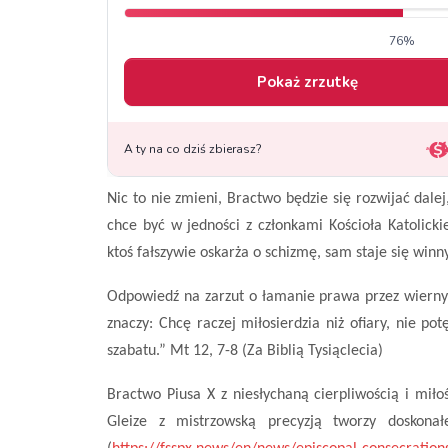
Nic to nie zmieni, Bractwo będzie się rozwijać dalej
chce być w jedności z członkami Kościoła Katolick
ktoś fałszywie oskarża o schizmę, sam staje się winn
Odpowiedź na zarzut o łamanie prawa przez wiernyc
znaczy: Chcę raczej miłosierdzia niż ofiary, nie p
szabatu.” Mt 12, 7-8 (Za Biblią Tysiąclecia)
Bractwo Piusa X z niesłychaną cierpliwością i miło
Gleize z mistrzowską precyzją tworzy doskonał