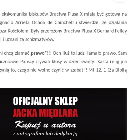
y ekskomunika biskupów Bractwa Piusa X miała być gotowa na
gnacio Arrieta Ochoa de Chinchetru stwierdził, że działania
za Kościołem. Były przełożony Bractwa Piusa X Bernard Felley
 i uznani za schizmatyków.
ni chcą złamać
prawo
”!!! Och iluż to ludzi łamało prawo. Sam
czniowie Pańscy zrywali kłosy w dzień święty! Kasta religijna
ynią to, czego nie wolno czynić w szabat”! Mt 12, 1 (Za Biblią