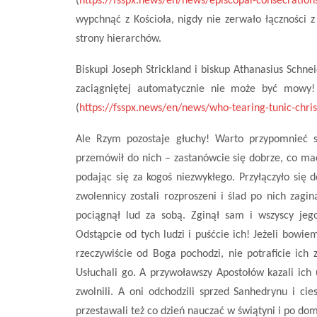
(
https://fsspx.news/en/news/episcopal-consecration
wypchnąć z Kościoła, nigdy nie zerwało łączności
strony hierarchów.
Biskupi Joseph Strickland i biskup Athanasius Schne
zaciągniętej automatycznie nie może być mowy! 
(
https://fsspx.news/en/news/who-tearing-tunic-chris
Ale Rzym pozostaje głuchy! Warto przypomnieć 
przemówił do nich – zastanówcie się dobrze, co ma
podając się za kogoś niezwykłego. Przyłączyło się do
zwolennicy zostali rozproszeni i ślad po nich zagin
pociągnął lud za sobą. Zginął sam i wszyscy jeg
Odstąpcie od tych ludzi i puśćcie ich! Jeżeli bowiem
rzeczywiście od Boga pochodzi, nie potraficie ich
Usłuchali go. A przywoławszy Apostołów kazali ich
zwolnili. A oni odchodzili sprzed Sanhedrynu i ciesz
przestawali też co dzień nauczać w świątyni i po dom