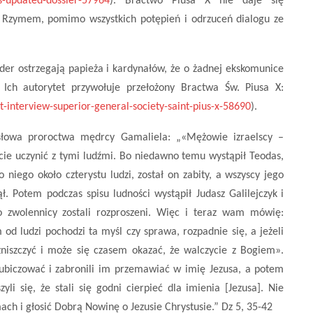
s-updated-dossier-57964
). Bractwo Piusa X nie daje się
 z Rzymem, pomimo wszystkich potępień i odrzuceń dialogu ze
ider ostrzegają papieża i kardynałów, że o żadnej ekskomunice
Ich autorytet przywołuje przełożony Bractwa Św. Piusa X:
t-interview-superior-general-society-saint-pius-x-58690
).
słowa proroctwa mędrcy Gamaliela: „«Mężowie izraelscy –
cie uczynić z tymi ludźmi. Bo niedawno temu wystąpił Teodas,
 niego około czterystu ludzi, został on zabity, a wszyscy jego
ął. Potem podczas spisu ludności wystąpił Judasz Galilejczyk
i
o zwolennicy zostali rozproszeni. Więc i teraz wam mówię:
 od ludzi pochodzi ta myśl czy sprawa, rozpadnie się, a jeżeli
 zniszczyć i może się czasem okazać, że walczycie z Bogiem».
 ubiczować
i zabronili im przemawiać w imię Jezusa, a potem
yli się, że stali się godni cierpieć dla imienia [Jezusa]. Nie
ach i głosić Dobrą Nowinę o Jezusie Chrystusie.” Dz 5, 35-42