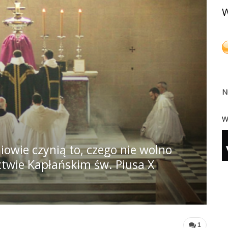
W
N
W
iowie czynią to, czego nie wolno
ctwie Kapłańskim św. Piusa X
1