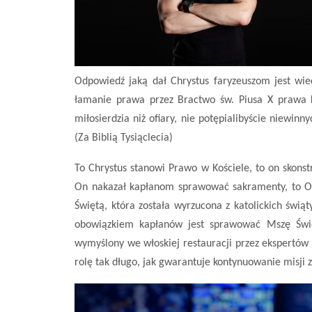
Odpowiedź jaką dał Chrystus faryzeuszom jest wiec
łamanie prawa przez Bractwo św. Piusa X prawa k
miłosierdzia niż ofiary, nie potępialibyście niewin
(Za Biblią Tysiąclecia)
To Chrystus stanowi Prawo w Kościele, to on skonst
On nakazał kapłanom sprawować sakramenty, to On
Świętą, która została wyrzucona z katolickich świ
obowiązkiem kapłanów jest sprawować Mszę Święt
wymyślony we włoskiej restauracji przez ekspertów 
rolę tak długo, jak gwarantuje kontynuowanie misji 