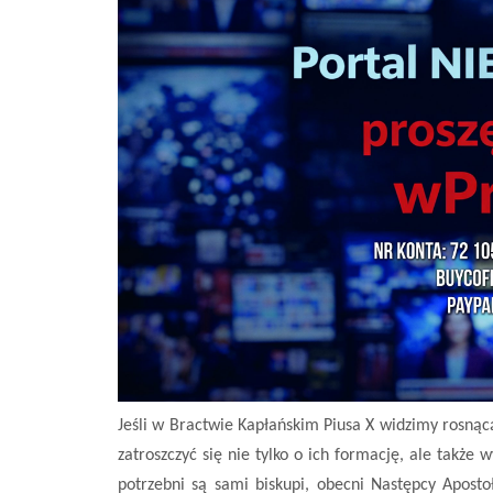
Jeśli w Bractwie Kapłańskim Piusa X widzimy rosnąc
zatroszczyć się nie tylko o ich formację, ale także 
potrzebni są sami biskupi, obecni Następcy Apost