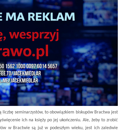
ą liczbę seminarzystów, to obowiązkiem biskupów Bractwa jest
wyświęcenie ich na księży po jej ukończeniu. Ale, żeby to zrobić
ołów w Bractwie są już w podeszłym wieku, jest ich zaledwie