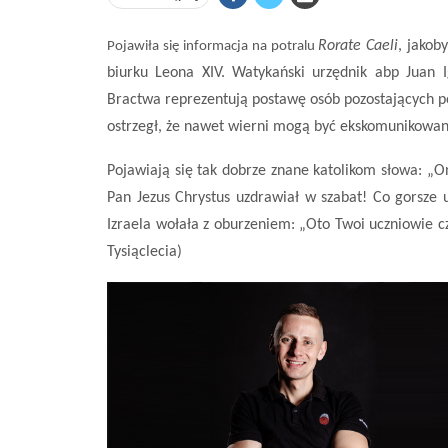
Rorate Caeli
, jakob
Pojawiła się informacja na potralu
biurku Leona XIV. Watykański urzędnik abp Juan I
Bractwa reprezentują postawę osób pozostających po
ostrzegł, że nawet wierni mogą być ekskomunikowani
Pojawiają się tak dobrze znane katolikom słowa: „O
Pan Jezus Chrystus uzdrawiał w szabat! Co gorsze u
Izraela wołała z oburzeniem: „Oto Twoi uczniowie cz
Tysiąclecia)