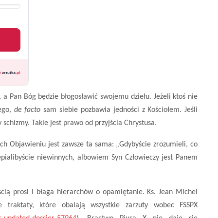
, a Pan Bóg będzie błogosławić swojemu dziełu. Jeżeli ktoś nie
iego,
de facto
sam siebie pozbawia jedności z Kościołem. Jeśli
y schizmy. Takie jest prawo od przyjścia Chrystusa.
h Objawieniu jest zawsze ta sama: „Gdybyście zrozumieli, co
otępialibyście niewinnych, albowiem Syn Człowieczy jest Panem
ścią prosi i błaga hierarchów o opamiętanie. Ks. Jean Michel
e traktaty, które obalają wszystkie zarzuty wobec FSSPX