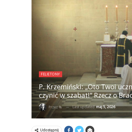
FELIETONY
P. Krzemiński: „Oto Twoi uczn
czynić w szabat!” Rzecz o Bra
Last updated
maj 5, 2026
Przez %
Udostępnij