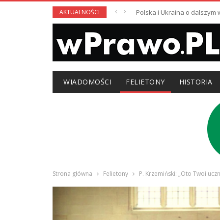
AKTUALNOŚCI
Polska i Ukraina o dalszym
WIADOMOŚCI
FELIETONY
HISTORIA
Strona główna
Felietony
P. Krzemiński: „Oto Twoi uczn