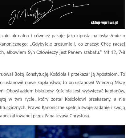
znie aktualna i również pasuje jako riposta na oskarżenie o
anonicznego: „Gdybyście zrozumieli, co znaczy: Chcę raczej
nych, albowiem Syn Człowieczy jest Panem szabatu.” Mt 12, 7-8
ruował Bożą Konstytucję Kościoła i przekazał ją Apostołom. To
 ustanowił nowe kapłaństwo, to on ustanowił Wieczną Mszę
ątyń. Obowiązkiem biskupów Kościoła jest wyświęcać kapłanów,
ą w tym rycie, który został Kościołowi przekazany, a nie
liturgicznych. Prawo Kanoniczne spełnia swoje zadanie i swoją
zapoczątkowanej przez Pana Jezusa Chrystusa.