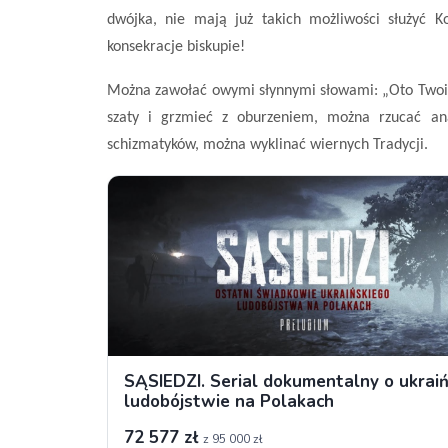
dwójka, nie mają już takich możliwości służyć K
konsekracje biskupie!
Można zawołać owymi słynnymi słowami: „Oto Twoi u
szaty i grzmieć z oburzeniem, można rzucać a
schizmatyków, można wyklinać wiernych Tradycji.