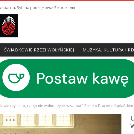
 wsparciu. Sybiha podziękował Sikorskiemu
ŚWIADKOWIE RZEZI WOŁYŃSKIEJ
MUZYKA, KULTURA I RE
iowie czynią to, czego nie wolno czynić w szabat!” Rzecz o Bractwie Kapłańskim 
W