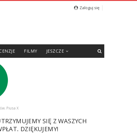
Zaloguj się
CENZJE
FILMY
JESZCZE
św. Piusa X
UTRZYMUJEMY SIĘ Z WASZYCH
PŁAT. DZIĘKUJEMY!