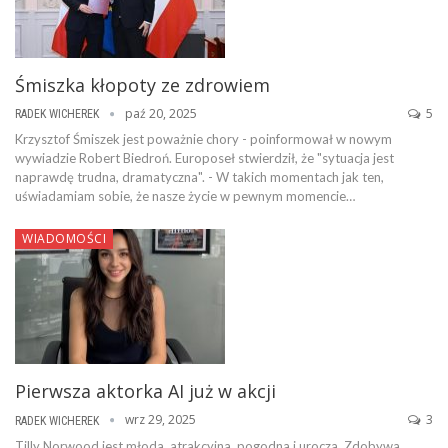
Śmiszka kłopoty ze zdrowiem
paź 20, 2025
5
RADEK WICHEREK
Krzysztof Śmiszek jest poważnie chory - poinformował w nowym
wywiadzie Robert Biedroń. Europoseł stwierdził, że "sytuacja jest
naprawdę trudna, dramatyczna". - W takich momentach jak ten,
uświadamiam sobie, że nasze życie w pewnym momencie…
WIADOMOŚCI
Pierwsza aktorka AI już w akcji
wrz 29, 2025
3
RADEK WICHEREK
Tilly Norwood jest młoda, atrakcyjna, pogodna i urocza. Zdobywa