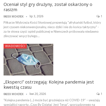
Oceniał styl gry drużyny, został oskarżony o
rasizm
lip 3, 2026
1
RADEK WICHEREK
Piłkarze Wybrzeża Kości Słoniowej prezentują "afrykański futbol, który
jest czasem niekonwencjonalny, nieco dziki i nie do końca taktyczny" -
za te słowa część opinii publicznej w Niemczech próbowała niedawno
zlinczować wręcz byłego…
WIADOMOŚCI
„Eksperci” ostrzegają: Kolejna pandemia jest
kwestią czasu
kwi 20, 2026
1
RADEK WICHEREK
"Kolejna pandemia (...) może być groźniejsza niż COVID-19” – uważają
specjaliści raportu „Czas By Działać Jest Teraz”, sporządzonego na