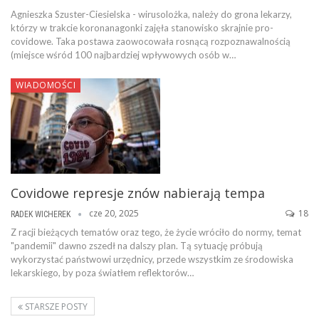
Agnieszka Szuster-Ciesielska - wirusolożka, należy do grona lekarzy,
którzy w trakcie koronanagonki zajęła stanowisko skrajnie pro-
covidowe. Taka postawa zaowocowała rosnącą rozpoznawalnością
(miejsce wśród 100 najbardziej wpływowych osób w…
WIADOMOŚCI
Covidowe represje znów nabierają tempa
cze 20, 2025
18
RADEK WICHEREK
Z racji bieżących tematów oraz tego, że życie wróciło do normy, temat
"pandemii" dawno zszedł na dalszy plan. Tą sytuację próbują
wykorzystać państwowi urzędnicy, przede wszystkim ze środowiska
lekarskiego, by poza światłem reflektorów…
STARSZE POSTY