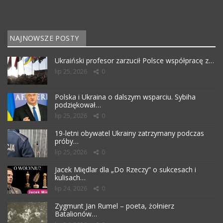
NAJNOWSZE POSTY
Ukraiński profesor zarzucił Polsce współpracę z…
lip 25, 2026
0
Polska i Ukraina o dalszym wsparciu. Sybiha
podziękował…
lip 25, 2026
0
19-letni obywatel Ukrainy zatrzymany podczas
próby…
lip 25, 2026
0
Jacek Międlar dla „Do Rzeczy” o sukcesach i
kulisach…
lip 24, 2026
0
Zygmunt Jan Rumel – poeta, żołnierz
Batalionów…