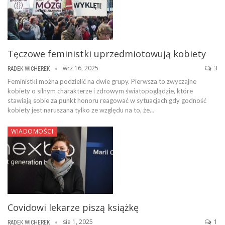
Tęczowe feministki uprzedmiotowują kobiety
wrz 16, 2025
3
RADEK WICHEREK
Feministki można podzielić na dwie grupy. Pierwsza to zwyczajne
kobiety o silnym charakterze i zdrowym światopoglądzie, które
stawiają sobie za punkt honoru reagować w sytuacjach gdy godność
kobiety jest naruszana tylko ze względu na to, że…
WIADOMOŚCI
Covidowi lekarze piszą książkę
sie 1, 2025
1
RADEK WICHEREK