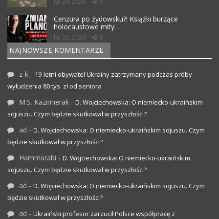
lip 24, 2026
0
Cenzura po żydowsku?! Książki burzące
holocaustowe mity…
lip 23, 2026
0
NAJNOWSZE KOMENTARZE
z-k
-
19-letni obywatel Ukrainy zatrzymany podczas próby
wyłudzenia 80 tys. zł od seniora
M.S. Kazimierak
-
D. Wojciechowska: O niemiecko-ukraińskim
sojuszu. Czym będzie skutkował w przyszłości?
ad
-
D. Wojciechowska: O niemiecko-ukraińskim sojuszu. Czym
będzie skutkował w przyszłości?
Hammurabi
-
D. Wojciechowska: O niemiecko-ukraińskim
sojuszu. Czym będzie skutkował w przyszłości?
ad
-
D. Wojciechowska: O niemiecko-ukraińskim sojuszu. Czym
będzie skutkował w przyszłości?
ad
-
Ukraiński profesor zarzucił Polsce współpracę z