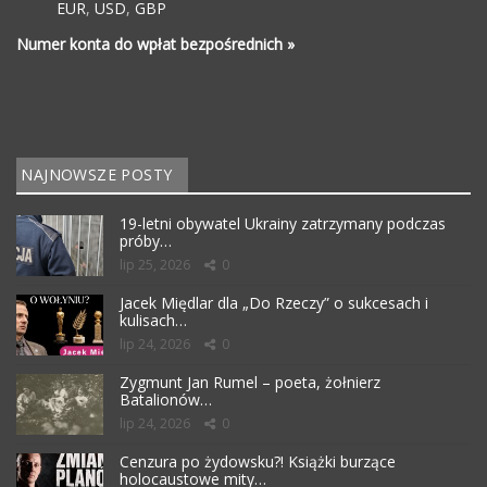
EUR
,
USD
,
GBP
Numer konta do wpłat bezpośrednich »
NAJNOWSZE POSTY
19-letni obywatel Ukrainy zatrzymany podczas
próby…
lip 25, 2026
0
Jacek Międlar dla „Do Rzeczy” o sukcesach i
kulisach…
lip 24, 2026
0
Zygmunt Jan Rumel – poeta, żołnierz
Batalionów…
lip 24, 2026
0
Cenzura po żydowsku?! Książki burzące
holocaustowe mity…