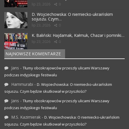
lip 23, 2026
0
D. Wojciechowska: O niemiecko-ukraińskim
sojuszu. Czym…
lip 23, 2026
0
K. Baliński: Hajdamak, Kałmuk, Chazar i pomniki…
lip 23, 2026
0
NAJNOWSZE KOMENTARZE
Jans
-
Tłumy obcokrajowców przeszły ulicami Warszawy
podczas indyjskiego festiwalu
Hammurabi
-
D. Wojciechowska: O niemiecko-ukraińskim
sojuszu. Czym będzie skutkował w przyszłości?
Jans
-
Tłumy obcokrajowców przeszły ulicami Warszawy
podczas indyjskiego festiwalu
M.S. Kazimierak
-
D. Wojciechowska: O niemiecko-ukraińskim
sojuszu. Czym będzie skutkował w przyszłości?