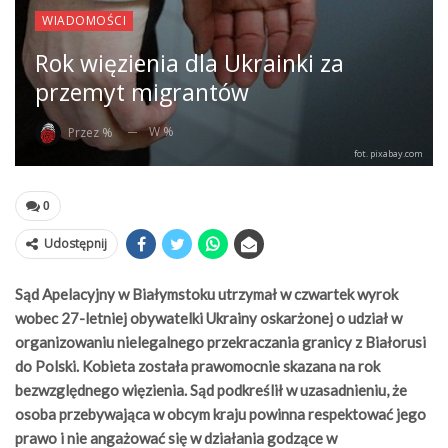
WIADOMOŚCI
Rok więzienia dla Ukrainki za
przemyt migrantów
W %
Przez %
fot. pixabay.com
0
Udostępnij
Sąd Apelacyjny w Białymstoku utrzymał w czwartek wyrok
wobec 27-letniej obywatelki Ukrainy oskarżonej o udział w
organizowaniu nielegalnego przekraczania granicy z Białorusi
do Polski. Kobieta została prawomocnie skazana na rok
bezwzględnego więzienia. Sąd podkreślił w uzasadnieniu, że
osoba przebywająca w obcym kraju powinna respektować jego
prawo i nie angażować się w działania godzące w