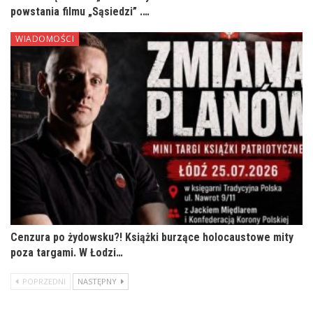
powstania filmu „Sąsiedzi” .…
WIADOMOŚCI
Cenzura po żydowsku?! Książki burzące holocaustowe mity
poza targami. W Łodzi…
POPRZEDNI
NASTĘPNY