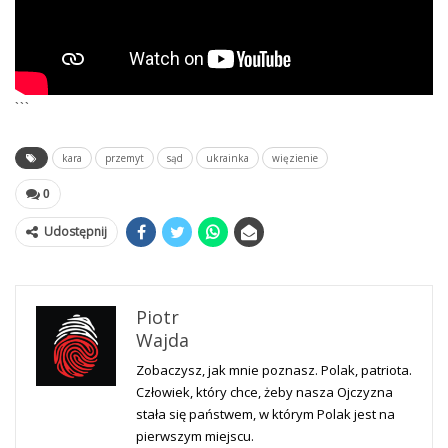
```
kara
przemyt
sąd
ukrainka
więzienie
0
Udostępnij
Piotr
Wajda
Zobaczysz, jak mnie poznasz. Polak, patriota.
Człowiek, który chce, żeby nasza Ojczyzna
stała się państwem, w którym Polak jest na
pierwszym miejscu.