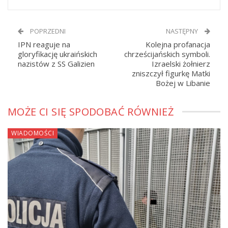
POPRZEDNI
NASTĘPNY
IPN reaguje na
Kolejna profanacja
gloryfikację ukraińskich
chrześcijańskich symboli.
nazistów z SS Galizien
Izraelski żołnierz
zniszczył figurkę Matki
Bożej w Libanie
MOŻE CI SIĘ SPODOBAĆ RÓWNIEŻ
WIADOMOŚCI