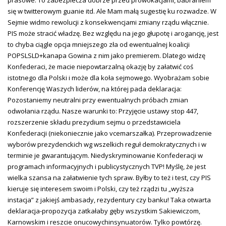
się w twitterowym guanie itd. Ale Mam małą sugestię ku rozwadze. W
Sejmie widmo rewolucji z konsekwencjami zmiany rządu włącznie.
PIS może stracić władzę. Bez względu na jego głupotę i arogancję, jest
to chyba ciągle opcja mniejszego zła od ewentualnej koalicji
POPSLSLD+kanapa Gowina z nim jako premierem. Dlatego widzę
Konfederaci, że macie niepowtarzalną okazję by załatwić coś
istotnego dla Polski i może dla koła sejmowego. Wyobrażam sobie
Konferencję Waszych liderów, na której pada deklaracja:
Pozostaniemy neutralni przy ewentualnych próbach zmian
odwołania rządu. Nasze warunki to: Przyjęcie ustawy stop 447,
rozszerzenie składu prezydium sejmu o przedstawiciela
Konfederacji (niekoniecznie jako vcemarszałka). Przeprowadzenie
wyborów prezydenckich wg wszelkich reguł demokratycznych i w
terminie je gwarantującym. Niedyskryminowanie Konfederacji w
programach informacyjnych i publicystycznych TVP! Myślę, że jest
wielka szansa na załatwienie tych spraw. Byłby to też i test, czy PIS
kieruje się interesem swoim i Polski, czy też rządzi tu „wyższa
instacja” z jakiejś ambasady, rezydentury czy banku! Taka otwarta
deklaracja-propozycja zatkałaby gęby wszystkim Sakiewiczom,
Karnowskim i reszcie onucowychinsynuatorów. Tylko powtórzę.