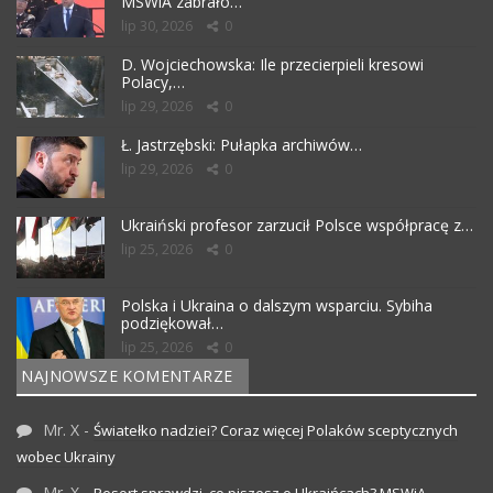
MSWiA zabrało…
lip 30, 2026
0
D. Wojciechowska: Ile przecierpieli kresowi
Polacy,…
lip 29, 2026
0
Ł. Jastrzębski: Pułapka archiwów…
lip 29, 2026
0
Ukraiński profesor zarzucił Polsce współpracę z…
lip 25, 2026
0
Polska i Ukraina o dalszym wsparciu. Sybiha
podziękował…
lip 25, 2026
0
NAJNOWSZE KOMENTARZE
Mr. X
-
Światełko nadziei? Coraz więcej Polaków sceptycznych
wobec Ukrainy
Mr. X
-
Resort sprawdzi, co piszesz o Ukraińcach? MSWiA