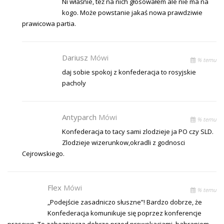
Ni właśnie, też na nich głosowałem ale nie ma na
kogo. Może powstanie jakaś nowa prawdziwie
prawicowa partia.
Dariusz
Mówi
% temu
daj sobie spokoj z konfederacja to rosyjskie
pacholy
Antyparch
Mówi
% temu
Konfederacja to tacy sami zlodzieje ja PO czy SLD.
Zlodzieje wizerunkow,okradli z godnosci
Cejrowskiego.
Flex
Mówi
% temu
„Podejście zasadniczo słuszne”! Bardzo dobrze, że
Konfederacja komunikuje się poprzez konferencje
prasowe. To zabezpiecza dobrze przed prowokacjami, babraniem