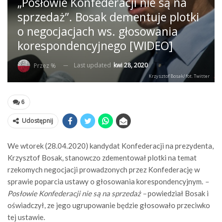
„Posłowie Konfederacji nie są na
sprzedaż”. Bosak dementuje plotki
o negocjacjach ws. głosowania
korespondencyjnego [WIDEO]
Last updated
kwi 28, 2020
Przez %
Krzysztof Bosak/ fot. Twitter
6
Udostępnij
We wtorek (28.04.2020) kandydat Konfederacji na prezydenta,
Krzysztof Bosak, stanowczo zdementował plotki na temat
rzekomych negocjacji prowadzonych przez Konfederację w
sprawie poparcia ustawy o głosowania korespondencyjnym.
–
Posłowie Konfederacji nie są na sprzedaż –
powiedział Bosak i
oświadczył, ze jego ugrupowanie będzie głosowało przeciwko
tej ustawie.