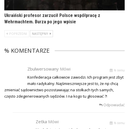
Ukraiński profesor zarzucił Polsce współpracę z
Wehrmachtem. Burza po jego wpisie
POPRZEDNI
NASTĘPNY
% KOMENTARZE
Zbulwersowany
Mówi
% temu
Konfederacja całkowicie zawodzi. Ich program jest zbyt
mało radykalny. Najśmieszniejsze jest to, że np chcą
zmieniać sądownictwo pozostawiając na stołkach tych samych,
często zdegenerowanych sędziów. I na kogo tu głosować ?!
Odpowiadać
Zetka
Mówi
% temu