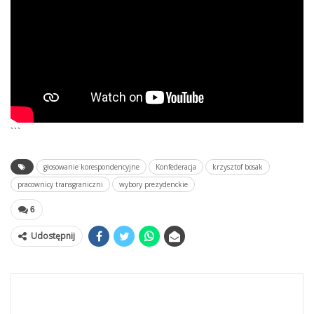
```
głosowanie korespondencyjne
Konfederacja
krzysztof bosak
pracownicy transgraniczni
wybory prezydenckie
6
Udostępnij