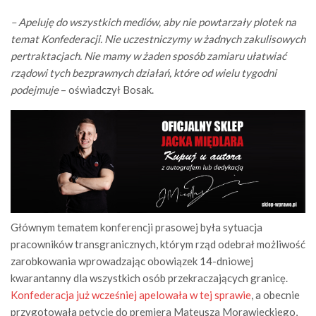
– Apeluję do wszystkich mediów, aby nie powtarzały plotek na
temat Konfederacji. Nie uczestniczymy w żadnych zakulisowych
pertraktacjach. Nie mamy w żaden sposób zamiaru ułatwiać
rządowi tych bezprawnych działań, które od wielu tygodni
podejmuje
– oświadczył Bosak.
Głównym tematem konferencji prasowej była sytuacja
pracowników transgranicznych, którym rząd odebrał możliwość
zarobkowania wprowadzając obowiązek 14-dniowej
kwarantanny dla wszystkich osób przekraczających granicę.
Konfederacja już wcześniej apelowała w tej sprawie
, a obecnie
przygotowała petycję do premiera Mateusza Morawieckiego,