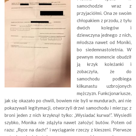
samochodzie wraz z
przyjaciółmi. Ona ze swoim
chłopakiem z przodu, z tyłu
dwóch kolegów i
dziewczyna jednego z nich,
młodsza nawet od Moniki,
bo siedemnastoletnia. W
pewnym momencie obudził
ją krzyk koleżanki i
zobaczyła, że do
samochodu podbiega
kilkunastu uzbrojonych
mężczyzn. Funkcjonariusze,
jak się okazało po chwili, bowiem nie byli w mundurach, ani nie
pokazywali legitymacji, otworzyli drzwi samochodu i mierząc z
broni jeden z nich krzyknął tylko: „Wysiadać kurwa!”. Wysiedli
szybko, Monika nie zdążyła nawet założyć butów. Potem od
razu: „Ręce na dach!” i wyciąganie rzeczy z kieszeni. Pierwsze