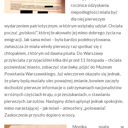
rocznica odzyskania
niepodległości miała być
dla niej pierwszym
wydarzeniem patriotycznym, w którym wzięłaby udział. Chciała
poczuć „polskość”, której brakowało jej mimo dobrego życia na
emigracji. Jak sama mówi – była bardzo podekscytowana,
zwłaszcza że miała wtedy pierwszy raz spotkać się z
chłopakiem, z którym od dawna pisała. Do Warszawy
przyleciała z przyjaciółmi kilka dni przed 11 listopada – chciała
pozwiedzać miasto, zobaczyć starówkę, pójść do Muzeum
Powstania Warszawskiego. Już wieczorem okazało się jednak,
że plany będą musiały ulec poważnej zmianie, bowiem zaczęły
dochodzić pierwsze informacje o zatrzymaniach nacjonalistów
w różnych częściach kraju, o przeszukaniach, o stawianiu
pierwszych zarzutów. Następny dzień upłynął jednak spokojnie,
mimo narastającej – jak mówi – atmosfery „polowania”.
Zaskoczenie przyszło dopiero w nocy.
Monika spała w