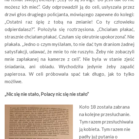
możesz ich mieć”. Gdy odprowadził ją do celi, usłyszała przez
drzwi głos drugiego policjanta, mówiącego zapewne do kolegi:
„Ostatni raz śpię z tobą na zmianie! Co ty człowieku
odpierdalasz?”. Położyła się roztrzęsiona. „Chciałam płakać,
strasznie chciałam płakać. Czułam się okrutnie upokorzona”. Nie
płakała. „Jedno o czym myślałam, to nie dać tym draniom żadnej
satysfakcji, udawać, że mnie to nie ruszyło. Żeby nie zobaczyli
mnie zapłakanej na kamerze z celi”. Nie była w stanie zjeść
śniadania, ani obiadu. Wychodziła jedynie żeby zapalić
papierosa. W celi próbowała spać tak długo, jak to tylko
możliwe.
„Nic się nie stało, Polacy nic się nie stało”
Koło 18 została zabrana
na kolejne przesłuchanie.
Tym razem przesłuchiwała
ją kobieta. Tym razem nie
padły już pytania o