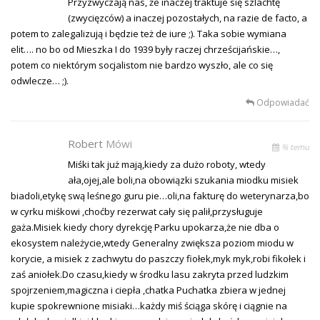
Przyzwyczają nas, że inaczej traktuje się szlachtę
(zwycięzców) a inaczej pozostałych, na razie de facto, a
potem to zalegalizują i będzie też de iure ;). Taka sobie wymiana
elit…. no bo od Mieszka I do 1939 były raczej chrześcijańskie…,
potem co niektórym socjalistom nie bardzo wyszło, ale co się
odwlecze… ;).
Odpowiadać
Robert
Mówi
% temu
Miśki tak już mają,kiedy za dużo roboty, wtedy
ała,ojej,ale boli,na obowiązki szukania miodku misiek
biadoli,etykę swą leśnego guru pie…oli,na fakturę do weterynarza,bo
w cyrku miśkowi ,choćby rezerwat cały się palił,przysługuje
gaża.Misiek kiedy chory dyrekcję Parku upokarza,że nie dba o
ekosystem należycie,wtedy Generalny zwiększa poziom miodu w
korycie, a misiek z zachwytu do paszczy fiołek,myk myk,robi fikołek i
zaś aniołek.Do czasu,kiedy w środku lasu zakryta przed ludzkim
spojrzeniem,magiczna i ciepła ,chatka Puchatka zbiera w jednej
kupie spokrewnione misiaki…każdy miś ściąga skórę i ciągnie na