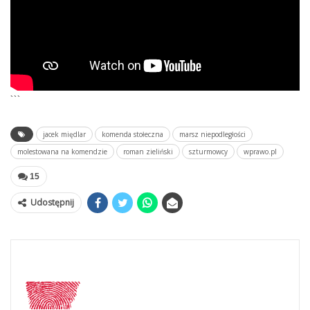
```
jacek międlar
komenda stołeczna
marsz niepodległości
molestowana na komendzie
roman zieliński
szturmowcy
wprawo.pl
15
Udostępnij