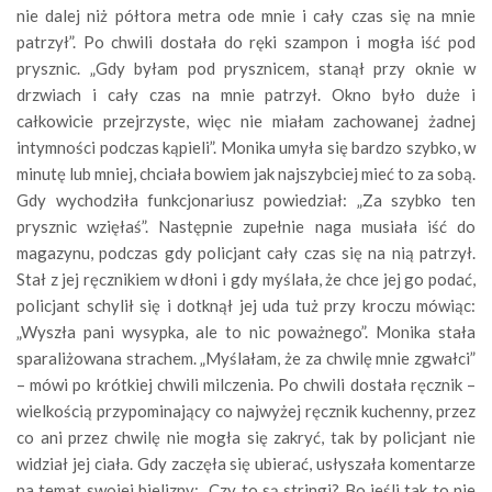
nie dalej niż półtora metra ode mnie i cały czas się na mnie
patrzył”. Po chwili dostała do ręki szampon i mogła iść pod
prysznic. „Gdy byłam pod prysznicem, stanął przy oknie w
drzwiach i cały czas na mnie patrzył. Okno było duże i
całkowicie przejrzyste, więc nie miałam zachowanej żadnej
intymności podczas kąpieli”. Monika umyła się bardzo szybko, w
minutę lub mniej, chciała bowiem jak najszybciej mieć to za sobą.
Gdy wychodziła funkcjonariusz powiedział: „Za szybko ten
prysznic wzięłaś”. Następnie zupełnie naga musiała iść do
magazynu, podczas gdy policjant cały czas się na nią patrzył.
Stał z jej ręcznikiem w dłoni i gdy myślała, że chce jej go podać,
policjant schylił się i dotknął jej uda tuż przy kroczu mówiąc:
„Wyszła pani wysypka, ale to nic poważnego”. Monika stała
sparaliżowana strachem. „Myślałam, że za chwilę mnie zgwałci”
– mówi po krótkiej chwili milczenia. Po chwili dostała ręcznik –
wielkością przypominający co najwyżej ręcznik kuchenny, przez
co ani przez chwilę nie mogła się zakryć, tak by policjant nie
widział jej ciała. Gdy zaczęła się ubierać, usłyszała komentarze
na temat swojej bielizny: „Czy to są stringi? Bo jeśli tak to nie