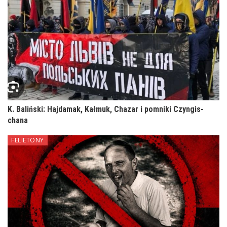
K. Baliński: Hajdamak, Kałmuk, Chazar i pomniki Czyngis-
chana
FELIETONY