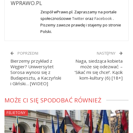
WPRAWO.PL
Zespół wPrawo.pl. Zapraszamy na portale
społecznościowe
Twitter
oraz
Facebook
.
Piszemy zawsze prawdę i stajemy po stronie
Polski.
POPRZEDNI
NASTĘPNY
Bierzemy przykład z
Naga, siedząca kobieta
Węgier? Uniwersytet
może się odezwać: –
Sorosa wynosi się z
‘Sikać mi się chce!’. Kącik
Budapesztu, a Kaczyński
kom-kultury (6) [18+]
i Gliński… [WIDEO]
MOŻE CI SIĘ SPODOBAĆ RÓWNIEŻ
FELIETONY