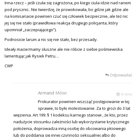
Inna rzecz – jeśli czuła się zagrożona, po kiego ciula idzie nad ranem
pod prysznic.. Nie twierdzę, że prowokowała, bo gdzie jak gdzie ale
na komisariacie powinien czuć się człowiek bezpiecznie, ale też nic
jej się nie stało (prawidłowa reakcja drugiego policjanta, który
upomniał „zaczepiającego”).
Podnosicie larum a nic się nie stało, bez przesady.
Ideały macie/mamy słuszne ale nie róbcie z siebie pośmiewiska
lamentując jak Rysiek Petru…
CWP
Odpowiadać
Armand
Mówi
% temu
Prokurator powinien wszcząć postępowanie w tej
sprawie, to było molestowanie. Za to grozi do 3 lat
więzienia. Art 199. § 1 kodeksu karnego stanowi , że kto, przez
nadużycie stosunku zależności lub wykorzystanie krytycznego
położenia, doprowadza inną osobę do obcowania płciowego
lub do poddania się innej czynności seksualnej albo do