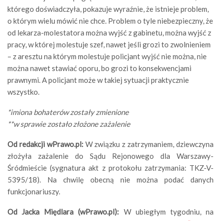
którego doświadczyła, pokazuje wyraźnie, że istnieje problem,
o którym wielu mówić nie chce. Problem o tyle niebezpieczny, że
od lekarza-molestatora można wyjść z gabinetu, można wyjść z
pracy, w której molestuje szef, nawet jeśli grozi to zwolnieniem
– z aresztu na którym molestuje policjant wyjść nie można, nie
można nawet stawiać oporu, bo grozi to konsekwencjami
prawnymi. A policjant może w takiej sytuacji praktycznie
wszystko.
*imiona bohaterów zostały zmienione
**w sprawie zostało złożone zażalenie
Od redakcji wPrawo.pl:
W związku z zatrzymaniem, dziewczyna
złożyła zażalenie do Sądu Rejonowego dla Warszawy-
Śródmieście (sygnatura akt z protokołu zatrzymania: TKZ-V-
5395/18). Na chwilę obecną nie można podać danych
funkcjonariuszy.
Od Jacka Międlara (wPrawo.pl):
W ubiegłym tygodniu, na