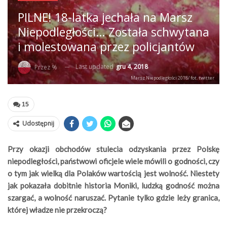
PILNE! 18-latka jechała na Marsz
Niepodległości… Została schwytana
i molestowana przez policjantów
Last updated
gru 4, 2018
Przez %
Marsz Niepodległości 2018/ fot. twitter
15
Udostępnij
Przy okazji obchodów stulecia odzyskania przez Polskę
niepodległości, państwowi oficjele wiele mówili o godności, czy
o tym jak wielką dla Polaków wartością jest wolność. Niestety
jak pokazała dobitnie historia Moniki, ludzką godność można
szargać, a wolność naruszać. Pytanie tylko gdzie leży granica,
której władze nie przekroczą?