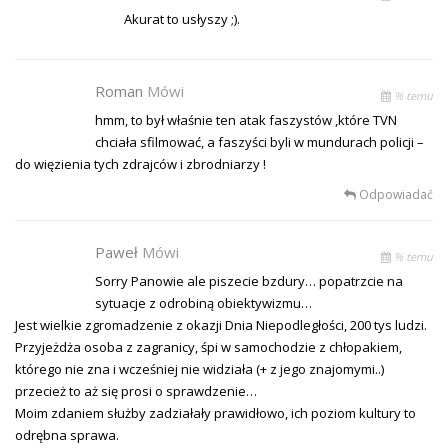
Akurat to usłyszy ;).
Roman
Mówi
% temu
hmm, to był właśnie ten atak faszystów ,które TVN
chciała sfilmować, a faszyści byli w mundurach policji –
do więzienia tych zdrajców i zbrodniarzy !
Odpowiadać
Paweł
Mówi
% temu
Sorry Panowie ale piszecie bzdury… popatrzcie na
sytuacje z odrobiną obiektywizmu…
Jest wielkie zgromadzenie z okazji Dnia Niepodległości, 200 tys ludzi.
Przyjeżdża osoba z zagranicy, śpi w samochodzie z chłopakiem,
którego nie zna i wcześniej nie widziała (+ z jego znajomymi..)
przecież to aż się prosi o sprawdzenie…
Moim zdaniem służby zadziałały prawidłowo, ich poziom kultury to
odrębna sprawa.