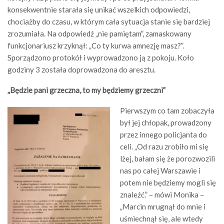
konsekwentnie starała się unikać wszelkich odpowiedzi,
chociażby do czasu, w którym cała sytuacja stanie się bardziej
zrozumiała. Na odpowiedź „nie pamiętam”, zamaskowany
funkcjonariusz krzyknął: „Co ty kurwa amnezję masz?”.
Sporządzono protokół i wyprowadzono ją z pokoju. Koło
godziny 3 została doprowadzona do aresztu.
„Będzie pani grzeczna, to my będziemy grzeczni”
Pierwszym co tam zobaczyła
był jej chłopak, prowadzony
przez innego policjanta do
celi. „Od razu zrobiło mi się
lżej, bałam się że porozwozili
nas po całej Warszawie i
potem nie będziemy mogli się
znaleźć.” – mówi Monika –
„Marcin mrugnął do mnie i
uśmiechnął się, ale wtedy