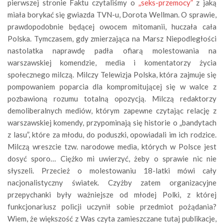
pierwszej stronie Faktu czytaliśmy o
„seks-przemocy”
z jaką
miała borykać się gwiazda TVN-u, Dorota Wellman. O sprawie,
prawdopodobnie będącej owocem mitomanii, huczała cała
Polska. Tymczasem, gdy zmierzająca na Marsz Niepodległości
nastolatka naprawdę padła ofiarą molestowania na
warszawskiej komendzie, media i komentatorzy życia
społecznego milczą. Milczy Telewizja Polska, która zajmuje się
pompowaniem poparcia dla kompromitującej się w walce z
pozbawioną rozumu totalną opozycją. Milczą redaktorzy
demoliberalnych mediów, którym zapewne czytając relację z
warszawskiej komendy, przypominają się historie o „bandytach
z lasu”, które za młodu, do poduszki, opowiadali im ich rodzice.
Milczą wreszcie tzw. narodowe media, których w Polsce jest
dosyć sporo… Ciężko mi uwierzyć, żeby o sprawie nic nie
słyszeli. Przecież o molestowaniu 18-latki mówi cały
nacjonalistyczny światek. Czyżby zatem organizacyjne
przepychanki były ważniejsze od młodej Polki, z której
funkcjonariusz policji uczynił sobie przedmiot pożądania?
Wiem, że większość z Was czyta zamieszczane tutaj publikacje,