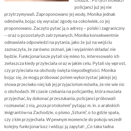
chodzić”. Po tych słowach
policjanci już jej nie
przytrzymywali. Zaproponowano jej wodę, Monika jednak
odmówiła, bojąc się wyrażać zgodę na cokolwiek, co jej
proponowano. Zaczęto pytać ją o adresy – polski i zagraniczny
– oraz o pozostałych zatrzymanych. Monika konsekwentnie
odmawiała odpowiedzi na pytania, jako że już na wejściu
zaznaczyła, że zarówno zeznań, jak i wyjaśnień składać nie
będzie. Funkcjonariusze pytali się mimo to, interesowało ich
zwłaszcza kiedy przyleciała oraz w jakim celu. Pytali się wprost,
czy przyleciała na obchody święta niepodległości. Monika
bojąc się, że mogą próbować potem wykorzystać jakiejś jej
słowa przeciwko niej lub jej przyjaciołom mówiła, że nie wie nic
o obchodach. W czasie czekania na policjantkę, która musiała
przyjechać, by dokonać przeszukania, policjanci próbowali
rozmawiać z nią „poza protokołem” pytając m. in. o arabskich
imigrantów na Zachodzie, o pismo „Szturm”, o to gdzie spała,
czy z kim przyjechała. W pewnym momencie do pokoju wszedł
kolejny funkcjonariusz i widząc ją zapytał: „Co taka ładna