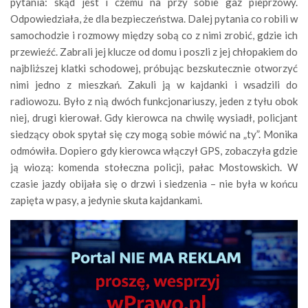
pytania: skąd jest i czemu na przy sobie gaz pieprzowy.
Odpowiedziała, że dla bezpieczeństwa. Dalej pytania co robili w
samochodzie i rozmowy między sobą co z nimi zrobić, gdzie ich
przewieźć. Zabrali jej klucze od domu i poszli z jej chłopakiem do
najbliższej klatki schodowej, próbując bezskutecznie otworzyć
nimi jedno z mieszkań. Zakuli ją w kajdanki i wsadzili do
radiowozu. Było z nią dwóch funkcjonariuszy, jeden z tyłu obok
niej, drugi kierował. Gdy kierowca na chwilę wysiadł, policjant
siedzący obok spytał się czy mogą sobie mówić na „ty”. Monika
odmówiła. Dopiero gdy kierowca włączył GPS, zobaczyła gdzie
ją wiozą: komenda stołeczna policji, pałac Mostowskich. W
czasie jazdy obijała się o drzwi i siedzenia – nie była w końcu
zapięta w pasy, a jedynie skuta kajdankami.