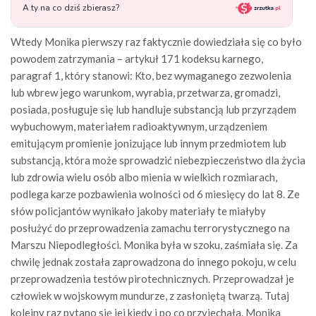
Wtedy Monika pierwszy raz faktycznie dowiedziała się co było
powodem zatrzymania – artykuł 171 kodeksu karnego,
paragraf 1, który stanowi: Kto, bez wymaganego zezwolenia
lub wbrew jego warunkom, wyrabia, przetwarza, gromadzi,
posiada, posługuje się lub handluje substancją lub przyrządem
wybuchowym, materiałem radioaktywnym, urządzeniem
emitującym promienie jonizujące lub innym przedmiotem lub
substancją, która może sprowadzić niebezpieczeństwo dla życia
lub zdrowia wielu osób albo mienia w wielkich rozmiarach,
podlega karze pozbawienia wolności od 6 miesięcy do lat 8. Ze
słów policjantów wynikało jakoby materiały te miałyby
posłużyć do przeprowadzenia zamachu terrorystycznego na
Marszu Niepodległości. Monika była w szoku, zaśmiała się. Za
chwilę jednak została zaprowadzona do innego pokoju, w celu
przeprowadzenia testów pirotechnicznych. Przeprowadzał je
człowiek w wojskowym mundurze, z zasłoniętą twarzą. Tutaj
kolejny raz pytano się jej kiedy i po co przyjechała. Monika