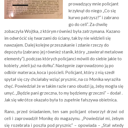
prowadzący mnie policjant
krzyknął do niego „Co się
kurwo patrzysz?” i zabrano
go do celi”. Za chwilę
zobaczyła Wojtka, z którym również była zatrzymana. Kazano
im odwrócić się twarzami do ściany, tak by nie widzieli się
nawzajem. Dalej kolejne przeszukanie i zdanie rzeczy do
depozytu (zabrano jej również stanik, który „zawierał metalowe
elementy”), podczas których policjanci mówili do siebie jakie to
kobiety „mieli już na dołku”. Następnie zaprowadzono ją po
odbiór materaca, koca i pościeli. Policjant, który z nią szedł
spytał się czy chciałaby wziąć prysznic, na co Monika wyraziła
chęć. Powiedział że w takim razie rano obudzi ją, żeby mogła się
umyć. „Będzie pani grzeczna, to my będziemy grzeczni” – dodał .
Jak się wkrótce okazało była to zupełnie fałszywa obietnica.
Rano, przed śniadaniem, ten sam policjant otworzył drzwi od
celi i zaprowadził Monikę do magazynu. „Powiedział mi, żebym
się rozebrała i poszła pod prysznic” – opowiada – „Stał wtedy