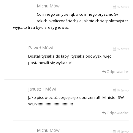
Michu
Mówi
% temu
Co innego umycie rąk a co innego prysznic (w
takich okolicznościach), a jak nie chciał policmajster
wyjść to trza było zrezygnować.
Paweł
Mówi
% temu
Dostali tysiaka do łapy i tysiaka podwyżki więc
postanowili się wykazać
Odpowiadać
Janusz I
Mówi
% temu
Jako pisowiec aż trzęsę się z oburzenia!!!! Minister SW
WON!!!!!!!!!!!!!!!!!!!!!!!!!!!!!!!!!!!!!!!!
Odpowiadać
Michu
Mówi
% temu