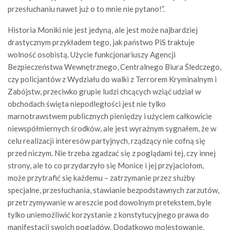
przesłuchaniu nawet już o to mnie nie pytano!”.
Historia Moniki nie jest jedyną, ale jest może najbardziej
drastycznym przykładem tego, jak państwo PiS traktuje
wolność osobistą. Użycie funkcjonariuszy Agencji
Bezpieczeństwa Wewnętrznego, Centralnego Biura Śledczego,
czy policjantów z Wydziału do walki z Terrorem Kryminalnym i
Zabójstw, przeciwko grupie ludzi chcących wziąć udział w
obchodach święta niepodległości jest nie tylko
marnotrawstwem publicznych pieniędzy i użyciem całkowicie
niewspółmiernych środków, ale jest wyraźnym sygnałem, że w
celu realizacji interesów partyjnych, rządzący nie cofną się
przed niczym. Nie trzeba zgadzać się z poglądami tej, czy innej
strony, ale to co przydarzyło się Monice i jej przyjaciołom,
może przytrafić się każdemu – zatrzymanie przez służby
specjalne, przesłuchania, stawianie bezpodstawnych zarzutów,
przetrzymywanie w areszcie pod dowolnym pretekstem, byle
tylko uniemożliwić korzystanie z konstytucyjnego prawa do
manifestacji swoich poglądów. Dodatkowo molestowanie,