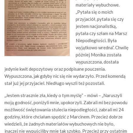
materiały wybuchowe.
„Pytała się o moich
przyjaciół, pytała się czy
jestem nacjonalistką,
pytała czy szłam na Marsz
Niepodległości. Była
wyjątkowo wredna”. Chwilę
później Monika została
wypuszczona, dostała
jedynie kwit depozytowy oraz podpisane pouczenia.
Wypuszczona, jak gdyby nic się nie wydarzyło. Przed komendą
stał już jej przyjaciel. Niedługo wyszli też pozostali.
„Jestem strasznie zła, kiedy o tym myślę” – mówi – „Naruszyli
moją godność, poniżyli mnie, upokorzyli. Zabrali mi bez powodu
możliwość świętowania stulecia niepodległości, zabrali mi 24
godziny, które chciałam spędzić z Marcinem. Przecież dobrze
wiedzieli, że żadnych materiałów wybuchowych nie było,
inaczej nie wypuściliby mnie tak szybko. Przecież przy ostatnim