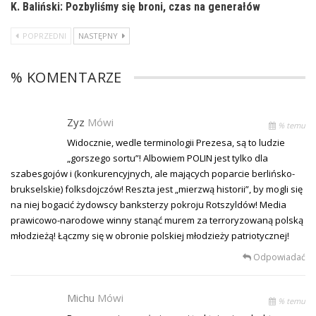
K. Baliński: Pozbyliśmy się broni, czas na generałów
POPRZEDNI
NASTĘPNY
% KOMENTARZE
Zyz
Mówi
% temu
Widocznie, wedle terminologii Prezesa, są to ludzie
„gorszego sortu”! Albowiem POLIN jest tylko dla
szabesgojów i (konkurencyjnych, ale mających poparcie berlińsko-
brukselskie) folksdojczów! Reszta jest „mierzwą historii”, by mogli się
na niej bogacić żydowscy banksterzy pokroju Rotszyldów! Media
prawicowo-narodowe winny stanąć murem za terroryzowaną polską
młodzieżą! Łączmy się w obronie polskiej młodzieży patriotycznej!
Odpowiadać
Michu
Mówi
% temu