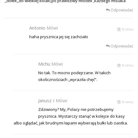
,,dołek,,do wielkiej kloaki,po prawdziwy miodek ,każdego misiaka
Odpowiadać
Antonio
Mówi
% temu
haha prysznica jej się zachciało
Odpowiadać
Michu
Mówi
% temu
No tak. To mocno podejrzane. W takich
okolicznościach „wyraziła chęć”.
Janusz I
Mówi
% temu
Zdziwiony? My, Polacy nie potrzebujemy
prysznica. Wystarczy stanąć w kolejce do kasy
albo oglądać, jak brudnymi łapami wybierają bułki lub ciastka.