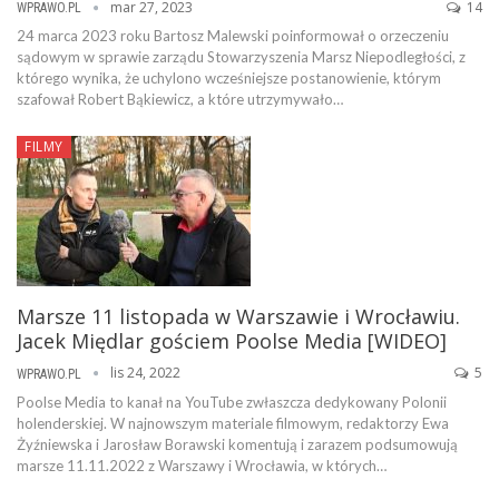
mar 27, 2023
14
WPRAWO.PL
24 marca 2023 roku Bartosz Malewski poinformował o orzeczeniu
sądowym w sprawie zarządu Stowarzyszenia Marsz Niepodległości, z
którego wynika, że uchylono wcześniejsze postanowienie, którym
szafował Robert Bąkiewicz, a które utrzymywało…
FILMY
Marsze 11 listopada w Warszawie i Wrocławiu.
Jacek Międlar gościem Poolse Media [WIDEO]
lis 24, 2022
5
WPRAWO.PL
Poolse Media to kanał na YouTube zwłaszcza dedykowany Polonii
holenderskiej. W najnowszym materiale filmowym, redaktorzy Ewa
Żyźniewska i Jarosław Borawski komentują i zarazem podsumowują
marsze 11.11.2022 z Warszawy i Wrocławia, w których…