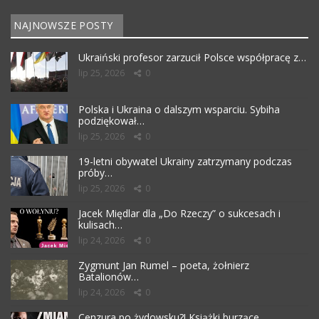
NAJNOWSZE POSTY
Ukraiński profesor zarzucił Polsce współpracę z…
lip 25, 2026
0
Polska i Ukraina o dalszym wsparciu. Sybiha
podziękował…
lip 25, 2026
0
19-letni obywatel Ukrainy zatrzymany podczas
próby…
lip 25, 2026
0
Jacek Międlar dla „Do Rzeczy” o sukcesach i
kulisach…
lip 24, 2026
0
Zygmunt Jan Rumel – poeta, żołnierz
Batalionów…
lip 24, 2026
0
Cenzura po żydowsku?! Książki burzące