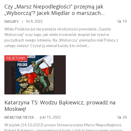
Czy „Marsz Niepodległości” przejmą jak
„Wyborczą”? Jacek Międlar o marszach…
lis 8, 2022
10
EMISJATV
Wielu Polaków już nie pamięta okoliczności powstania „Gazety
Wyborczej” oraz tego, jak wiele środowisk skupiał ten tytuł w
początkach swego istnienia. Na „Wyborczą” pieniądze słali Polacy z
całego świata! Czytał ją niemal każdy, kto mówił…
FELIETONY
Katarzyna TS: Wodzu Bąkiewicz, prowadź na
Moskwę!
paź 15, 2022
26
KATARZYNA TRETER-SIERPIŃSKA
W piątek (14.10.2022) prezes Stowarzyszenia Marsz Niepodległości,
Robert Bąkiewicz, zaprezentował hasło i plakat tegorocznego marszu.