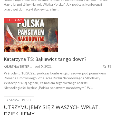
Hasło brzmi „Silny Naród, Wielka Polska”. Jak podczas konferencji
prasowej tłumaczył Bąkiewicz, silny…
FELIETONY
Katarzyna TS: Bąkiewicz tango down?
paź 5, 2022
18
KATARZYNA TRETER-SIERPIŃSKA
W środę (5.10.2022), podczas konferencji prasowej pod pomnikiem
Romana Dmowskiego, działacze Ruchu Narodowego i Młodzieży
Wszechpolskiej ogłosili, że hasłem tegorocznego Marszu
Niepodległości będzie „Polska państwem narodowym”. W…
STARSZE POSTY
UTRZYMUJEMY SIĘ Z WASZYCH WPŁAT.
DZIĘKUJEMY!