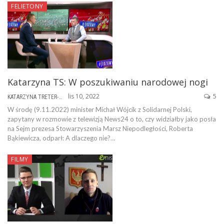
FELIETONY
Katarzyna TS: W poszukiwaniu narodowej nogi
lis 10, 2022
5
KATARZYNA TRETER-SIERPIŃSKA
W środę (9.11.2022) minister Michał Wójcik z Solidarnej Polski,
zapytany w rozmowie z telewizją News24 o to, czy widziałby jako posła
na Sejm prezesa Stowarzyszenia Marsz Niepodległości, Roberta
Bąkiewicza, odparł: A dlaczego nie?…
FILMY