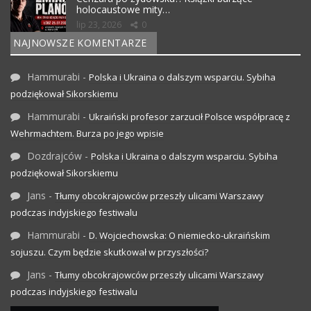
holocaustowe mity…
lip 23, 2026
0
NAJNOWSZE KOMENTARZE
Hammurabi
-
Polska i Ukraina o dalszym wsparciu. Sybiha
podziękował Sikorskiemu
Hammurabi
-
Ukraiński profesor zarzucił Polsce współpracę z
Wehrmachtem. Burza po jego wpisie
Dozdrajców
-
Polska i Ukraina o dalszym wsparciu. Sybiha
podziękował Sikorskiemu
Jans
-
Tłumy obcokrajowców przeszły ulicami Warszawy
podczas indyjskiego festiwalu
Hammurabi
-
D. Wojciechowska: O niemiecko-ukraińskim
sojuszu. Czym będzie skutkował w przyszłości?
Jans
-
Tłumy obcokrajowców przeszły ulicami Warszawy
podczas indyjskiego festiwalu