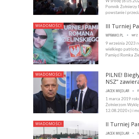
W środę (8.05.202
Pomnik Żołnierzy N
powstanie i przec
III Turniej 
WIADOMOŚCI
wrz 
WPRAWO.PL
9 września 2023 ro
wielkiego patrioty
Pamięci Romka Ziel
PILNE! Biegł
WIADOMOŚCI
NSZ” zawier
JACEK MIĘDLAR
1 marca 2019 roku
Żołnierzom Wyklęt
12.08.2020 r.) i m
II Turniej P
WIADOMOŚCI
s
JACEK MIĘDLAR