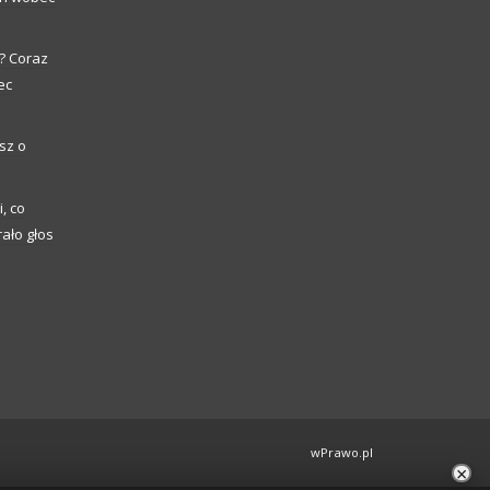
? Coraz
ec
sz o
, co
ało głos
wPrawo.pl
×