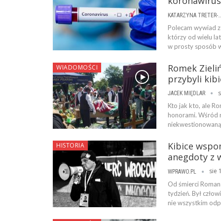
koronawirus
KATARZYNA TRETER-SIERPI
Polecam wywiad z p
którzy od wielu l
w prosty sposób w
Romek Zieli
WIADOMOŚCI
przybyli kibi
s
JACEK MIĘDLAR
Kto jak kto, ale R
honorami. Wśród rod
niekwestionowaną 
Kibice wspo
HISTORIA
anegdoty z 
sie 
WPRAWO.PL
Od śmierci Romana 
tydzień. Był czło
nie wszystkim odp