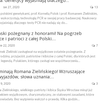
a. Genetycy wyjaśniają dlaczego…
sie 27, 2020
13
ŃSKA
olskimi genetykami, prof. Kornelią Polok i prof. Romanem Zielińskim,
at wykorzystują technologię PCR w swojej pracy badawczej. Naukowcy
yjaśniają dlaczego testy PCR nie nadają się do…
ński pożegnany z honorami! Na pogrzeb
ce i patrioci z całej Polski.…
ie 22, 2020
7
omek Zieliński zasługiwał na wyjątkowe ostatnie pożegnanie. Z
ziny, przyjaciół, patriotów i kibiców z całej Polski, dla których jest
legendą. Polakiem, którego zasługi we współtworzeniu…
minają Romana Zielińskiego! Wzruszające
wyjazdów, słowa uznania:…
19, 2020
3
Zielińskiego, wielkiego patrioty i kibica Śląska Wrocław minął już
wiekiem wyjątkowym, charyzmatyczny, ze stalowymi zasadami, które
owiadały. Bez wątpienia walczył o prawdę. Kilka godzin…