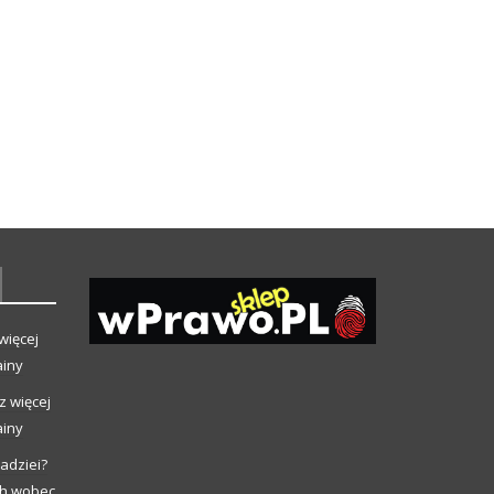
więcej
ainy
z więcej
ainy
adziei?
ch wobec