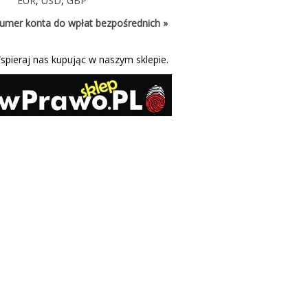
EUR
,
USD
,
GBP
umer konta do wpłat bezpośrednich »
spieraj nas kupując w naszym sklepie.