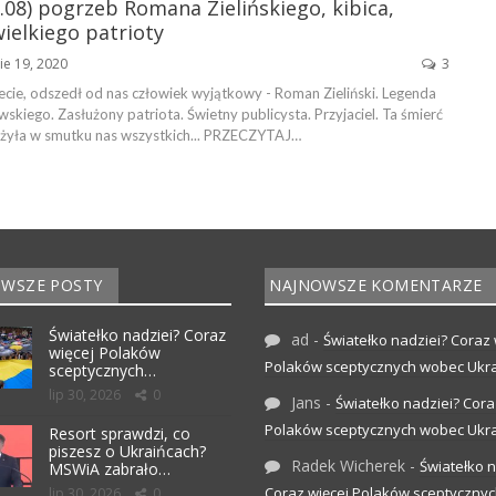
.08) pogrzeb Romana Zielińskiego, kibica,
wielkiego patrioty
ie 19, 2020
3
ecie, odszedł od nas człowiek wyjątkowy - Roman Zieliński. Legenda
skiego. Zasłużony patriota. Świetny publicysta. Przyjaciel. Ta śmierć
ążyła w smutku nas wszystkich... PRZECZYTAJ…
WSZE POSTY
NAJNOWSZE KOMENTARZE
Światełko nadziei? Coraz
ad
-
Światełko nadziei? Coraz 
więcej Polaków
Polaków sceptycznych wobec Ukr
sceptycznych…
lip 30, 2026
0
Jans
-
Światełko nadziei? Cora
Polaków sceptycznych wobec Ukr
Resort sprawdzi, co
piszesz o Ukraińcach?
Radek Wicherek
-
Światełko n
MSWiA zabrało…
Coraz więcej Polaków sceptyczny
lip 30, 2026
0