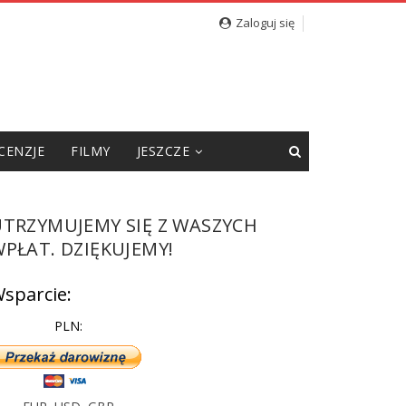
Zaloguj się
CENZJE
FILMY
JESZCZE
UTRZYMUJEMY SIĘ Z WASZYCH
PŁAT. DZIĘKUJEMY!
sparcie:
PLN: