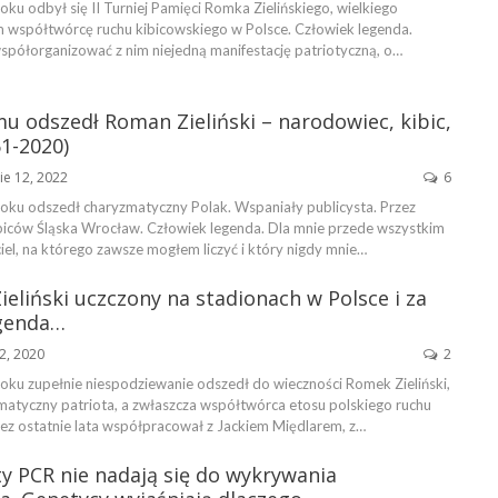
oku odbył się II Turniej Pamięci Romka Zielińskiego, wielkiego
em współtwórcę ruchu kibicowskiego w Polsce. Człowiek legenda.
spółorganizować z nim niejedną manifestację patriotyczną, o…
u odszedł Roman Zieliński – narodowiec, kibic,
1-2020)
ie 12, 2022
6
roku odszedł charyzmatyczny Polak. Wspaniały publicysta. Przez
kibiców Śląska Wrocław. Człowiek legenda. Dla mnie przede wszystkim
el, na którego zawsze mogłem liczyć i który nigdy mnie…
ieliński uczczony na stadionach w Polsce i za
egenda…
2, 2020
2
roku zupełnie niespodziewanie odszedł do wieczności Romek Zieliński,
zmatyczny patriota, a zwłaszcza współtwórca etosu polskiego ruchu
zez ostatnie lata współpracował z Jackiem Międlarem, z…
y PCR nie nadają się do wykrywania