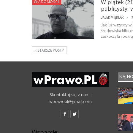
W piątek (21
WIADOMOŚCI
publicysty, 
s
JACEK MIĘDLAR
Jak już wszyscy wi
środowiska kibicow
zaskoczyła i pogr
STARSZE POSTY
NAJNO
Skontaktuj się z nami:
wprawopl@gmail.com
Wsparcie: