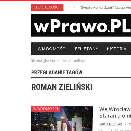
AKTUALNOŚCI
Światełko nadziei? Coraz w
WIADOMOŚCI
FELIETONY
HISTORIA
Strona główna
roman zieliński
PRZEGLĄDANIE TAGÓW
ROMAN ZIELIŃSKI
We Wrocławi
WIADOMOŚCI
Starania o n
m
JACEK MIĘDLAR