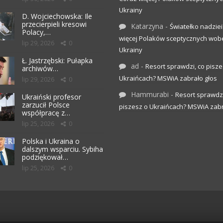
Ukrainy
D. Wojciechowska: Ile
przecierpieli kresowi
Katarzyna
-
Światełko nadziei
Polacy,…
więcej Polaków sceptycznych wob
lip 29, 2026
0
Ukrainy
Ł. Jastrzębski: Pułapka
ad
-
Resort sprawdzi, co pisze
archiwów…
Ukraińcach? MSWiA zabrało głos
lip 29, 2026
0
Hammurabi
-
Resort sprawdzi
Ukraiński profesor
zarzucił Polsce
piszesz o Ukraińcach? MSWiA zabr
współpracę z…
lip 25, 2026
0
Polska i Ukraina o
dalszym wsparciu. Sybiha
podziękował…
lip 25, 2026
0