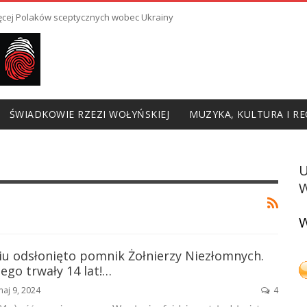
ięcej Polaków sceptycznych wobec Ukrainy
ŚWIADKOWIE RZEZI WOŁYŃSKIEJ
MUZYKA, KULTURA I RE
W
W
u odsłonięto pomnik Żołnierzy Niezłomnych.
iego trwały 14 lat!…
aj 9, 2024
4