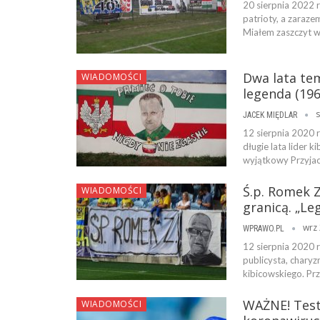
20 sierpnia 2022 r
patrioty, a zaraz
Miałem zaszczyt w
Dwa lata tem
WIADOMOŚCI
legenda (196
s
JACEK MIĘDLAR
12 sierpnia 2020 
długie lata lider 
wyjątkowy Przyjaci
Ś.p. Romek Z
WIADOMOŚCI
granicą. „L
wrz 
WPRAWO.PL
12 sierpnia 2020 
publicysta, chary
kibicowskiego. Pr
WAŻNE! Test
WIADOMOŚCI