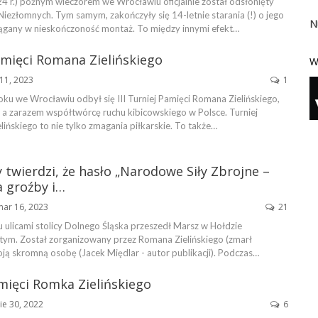
4 r.) późnym wieczorem we Wrocławiu oficjalnie został odsłonięty
iezłomnych. Tym samym, zakończyły się 14-letnie starania (!) o jego
N
iągany w nieskończoność montaż. To między innymi efekt…
Pamięci Romana Zielińskiego
W
11, 2023
1
ku we Wrocławiu odbył się III Turniej Pamięci Romana Zielińskiego,
, a zarazem współtwórcę ruchu kibicowskiego w Polsce. Turniej
ińskiego to nie tylko zmagania piłkarskie. To także…
y twierdzi, że hasło „Narodowe Siły Zbrojne –
a groźby i…
mar 16, 2023
21
 ulicami stolicy Dolnego Śląska przeszedł Marsz w Hołdzie
ym. Został zorganizowany przez Romana Zielińskiego (zmarł
oją skromną osobę (Jacek Międlar - autor publikacji). Podczas…
amięci Romka Zielińskiego
ie 30, 2022
6