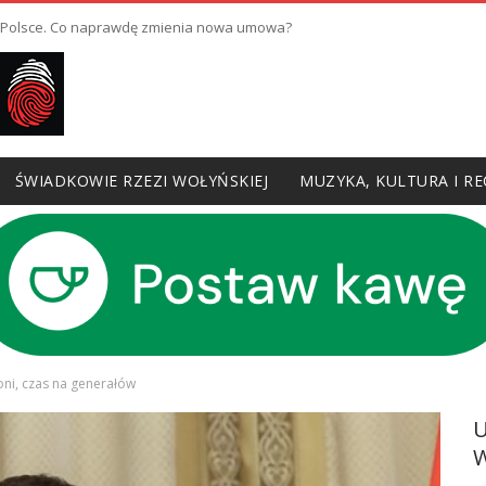
w Polsce. Co naprawdę zmienia nowa umowa?
ŚWIADKOWIE RZEZI WOŁYŃSKIEJ
MUZYKA, KULTURA I RE
roni, czas na generałów
W