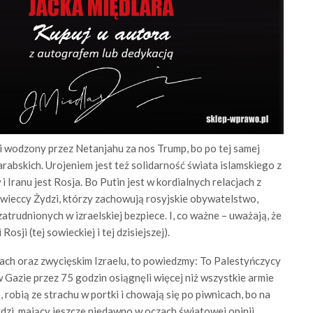
el i wodzony przez Netanjahu za nos Trump, bo po tej samej
rabskich. Urojeniem jest też solidarność świata islamskiego z
i Iranu jest Rosja. Bo Putin jest w kordialnych relacjach z
owieccy Żydzi, którzy zachowują rosyjskie obywatelstwo,
 zatrudnionych w izraelskiej bezpiece. I, co ważne – uważają, że
osji (tej sowieckiej i tej dzisiejszej).
ach oraz zwycięskim Izraelu, to powiedzmy: To Palestyńczycy
 Gazie przez 75 godzin osiągnęli więcej niż wszystkie armie
, robią ze strachu w portki i chowają się po piwnicach, bo na
dzi, mający jeszcze niedawno w oczach światowej opinii