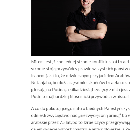
Mitem jest, że po jednej stronie konfliktu stoi Izra
stronie stoją przywódcy prawie wszystkich państw a
Iranem, jak i to, że odwiecznym przyjacielem Arabów 
Netanjahu, bo duża część mieszkańców Izraela to s
głosują na Putina, a kilkadziesiąt tysięcy z nich jest
Putin to najbardziej filosemicki przywódca w historii R
A co do pokutującego mitu o biednych Palestyńczyk
odnieśli zwycięstwo nad „niezwyciężoną armią”, bo w
arabskie przez 75 lat, bo to Izraelczycy przegrywają
całym świecie wzrosły nastroje antyżydowskie, a Ży