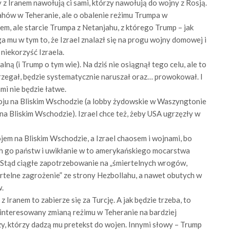
 z Iranem nawołują ci sami, którzy nawołują do wojny z Rosją.
lahów w Teheranie, ale o obalenie reżimu Trumpa w
m, ale starcie Trumpa z Netanjahu, z którego Trump – jak
 mu w tym to, że Izrael znalazł się na progu wojny domowej i
niekorzyść Izraela.
ą (i Trump o tym wie). Na dziś nie osiągnął tego celu, ale to
strzegał, będzie systematycznie naruszał oraz… prowokował. I
mi nie będzie łatwe.
pokoju na Bliskim Wschodzie (a lobby żydowskie w Waszyngtonie
 na Bliskim Wschodzie). Izrael chce też, żeby USA ugrzęzły w
jem na Bliskim Wschodzie, a Izrael chaosem i wojnami, bo
ch go państw i uwikłanie w to amerykańskiego mocarstwa
. Stąd ciągłe zapotrzebowanie na „śmiertelnych wrogów,
miertelne zagrożenie” ze strony Hezbollahu, a nawet obutych w
.
a z Iranem to zabierze się za Turcję. A jak będzie trzeba, to
zainteresowany zmianą reżimu w Teheranie na bardziej
y, którzy dadzą mu pretekst do wojen. Innymi słowy – Trump