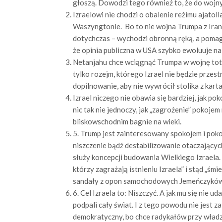
głoszą. Dowodzi tego również to, że do wojny
Izraelowi nie chodzi o obalenie reżimu ajatol
Waszyngtonie. Bo to nie wojna Trumpa z Irane
dotychczas – wychodzi obronną ręką, a pomaga
że opinia publiczna w USA szybko ewoluuje na 
Netanjahu chce wciągnąć Trumpa w wojnę totaln
tylko rozejm, którego Izrael nie będzie prze
dopilnowanie, aby nie wywrócił stolika z karta
Izrael niczego nie obawia się bardziej, jak 
nic tak nie jednoczy, jak „zagrożenie” pokojem
bliskowschodnim bagnie na wieki.
5. Trump jest zainteresowany spokojem i poko
niszczenie bądź destabilizowanie otaczający
służy koncepcji budowania Wielkiego Izraela
którzy zagrażają istnieniu Izraela” i stąd „ś
sandały z opon samochodowych Jemeńczyków
6. Cel Izraela to: Niszczyć. A jak mu się nie ud
podpali cały świat. I z tego powodu nie jest 
demokratyczny, bo chce radykałów przy władz