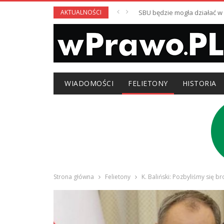
AKTUALNOŚCI
SBU będzie mogła działać 
WIADOMOŚCI
FELIETONY
HISTORIA
Strona główna
Felietony
K. Baliński: Pozbyliśmy się b