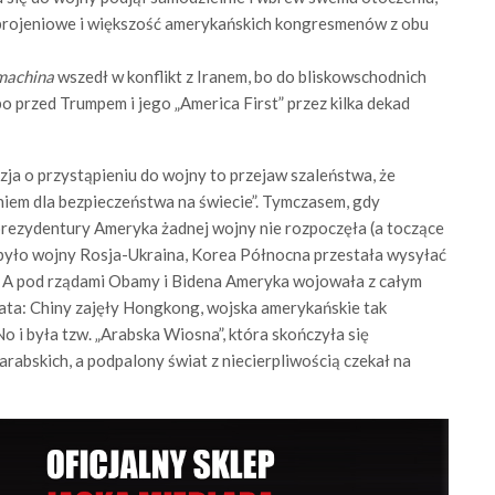
brojeniowe i większość amerykańskich kongresmenów z obu
machina
wszedł w konflikt z Iranem, bo do bliskowschodnich
 przed Trumpem i jego „America First” przez kilka dekad
cyzja o przystąpieniu do wojny to przejaw szaleństwa, że
niem dla bezpieczeństwa na świecie”. Tymczasem, gdy
 prezydentury Ameryka żadnej wojny nie rozpoczęła (a toczące
e było wojny Rosja-Ukraina, Korea Północna przestała wysyłać
e. A pod rządami Obamy i Bidena Ameryka wojowała z całym
ta: Chiny zajęły Hongkong, wojska amerykańskie tak
No i była tzw. „Arabska Wiosna”, która skończyła się
arabskich, a podpalony świat z niecierpliwością czekał na