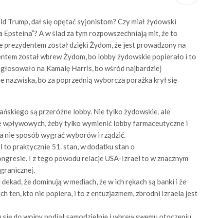
ald Trump, dał się opętać syjonistom? Czy miał żydowski
 Epsteina”? A w ślad za tym rozpowszechniają mit, że to
że prezydentem został dzięki Żydom, że jest prowadzony na
ntem został wbrew Żydom, bo lobby żydowskie popierało i to
 głosowało na Kamalę Harris, bo wśród najbardziej
 nazwiska, bo za poprzednią wyborcza porażka krył się
ńskiego są przeróżne lobby. Nie tylko żydowskie, ale
ie wpływowych, żeby tylko wymienić lobby farmaceutyczne i
ia nie sposób wygrać wyborów i rządzić.
l to praktycznie 51. stan, w dodatku stan o
ngresie. I z tego powodu relacje USA-Izrael to w znacznym
granicznej.
dekad, że dominują w mediach, że w ich rękach są banki i że
h ten, kto nie popiera, i to z entuzjazmem, zbrodni Izraela jest
iu się do wojny podjął samodzielnie i wbrew swemu otoczeniu,