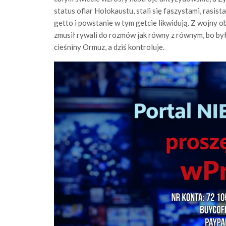
status ofiar Holokaustu, stali się faszystami, rasist
getto i powstanie w tym getcie likwidują. Z wojny o
zmusił rywali do rozmów jak równy z równym, bo by
cieśniny Ormuz, a dziś kontroluje.