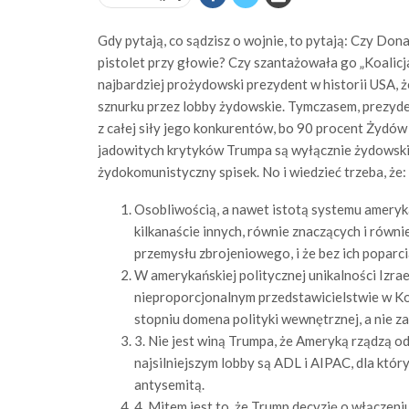
Gdy pytają, co sądzisz o wojnie, to pytają: Czy Don
pistolet przy głowie? Czy szantażowała go „Koalicja
najbardziej prożydowski prezydent w historii USA, 
sznurku przez lobby żydowskie. Tymczasem, prezyde
z całej siły jego konkurentów, bo 90 procent Żydów
jadowitych krytyków Trumpa są wyłącznie żydowskie
żydokomunistyczny spisek. No i wiedzieć trzeba, że:
Osobliwością, a nawet istotą systemu ameryka
kilkanaście innych, równie znaczących i równ
przemysłu zbrojeniowego, i że bez ich poparc
W amerykańskiej politycznej unikalności Izrae
nieproporcjonalnym przedstawicielstwie w Ko
stopniu domena polityki wewnętrznej, a nie za
3. Nie jest winą Trumpa, że Ameryką rządzą od 
najsilniejszym lobby są ADL i AIPAC, dla któryc
antysemitą.
4. Mitem jest to, że Trump decyzję o włączen