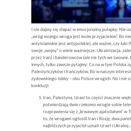
I nie dajmy się złapać w emocjonalną pułapkę. Nie u
„wróg mojego wroga jest moim przyjacielem”. Bo nie
antyislamskie jest antypolskie), ale ważne, czy lub
swoje „wojny” o wiele ważniejsze: Ukrainizacja, z
przez Iran) i banderowców (ale nie tych we Lwowie, t
innych, tylko zawsze pytajmy: Co na w tym Polska zy
Palestyńczyków i Irańczyków, Bo w naszym interesi
żydowskiego lobby – obu Polsce wrogich. No i nie 
konkluzji:
Iran, Palestyna, Izrael to części znacznie więk
potwierdzają dwie rzekomo wrogie sobie tele
rozprawienia się z „krwawym ajatollahem” w T
to, że wrogami ogłosili Iran i Rosję, dwa pań
najbliższych przyjaciół uznali Izrael i Ukrainę