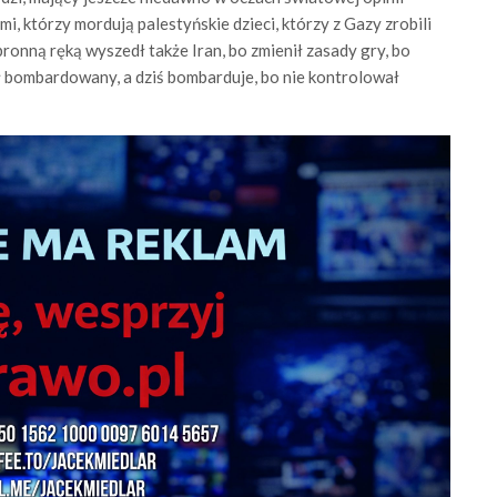
ami, którzy mordują palestyńskie dzieci, którzy z Gazy zrobili
bronną ręką wyszedł także Iran, bo zmienił zasady gry, bo
ł bombardowany, a dziś bombarduje, bo nie kontrolował