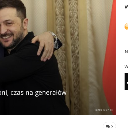
W
N
W
roni, czas na generałów
Tusk i Zełenski
5