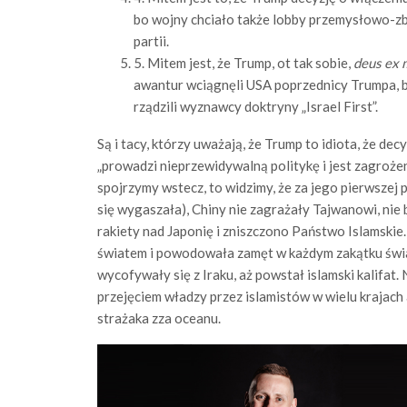
bo wojny chciało także lobby przemysłowo-z
partii.
5. Mitem jest, że Trump, ot tak sobie,
deus ex 
awantur wciągnęli USA poprzednicy Trumpa, bo
rządzili wyznawcy doktryny „Israel First”.
Są i tacy, którzy uważają, że Trump to idiota, że de
„prowadzi nieprzewidywalną politykę i jest zagroże
spojrzymy wstecz, to widzimy, że za jego pierwszej
się wygaszała), Chiny nie zagrażały Tajwanowi, ni
rakiety nad Japonię i zniszczono Państwo Islamski
światem i powodowała zamęt w każdym zakątku świa
wycofywały się z Iraku, aż powstał islamski kalifat. 
przejęciem władzy przez islamistów w wielu krajach 
strażaka zza oceanu.