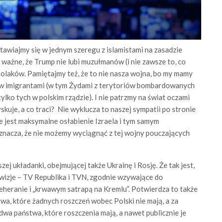
stawiajmy się w jednym szeregu z islamistami na zasadzie
 ważne, że Trump nie lubi muzułmanów (i nie zawsze to, co
i Polaków. Pamiętajmy też, że to nie nasza wojna, bo my mamy
alew imigrantami (w tym Żydami z terytoriów bombardowanych
ylko tych w polskim rządzie). I nie patrzmy na świat oczami
skuje, a co traci? Nie wyklucza to naszej sympatii po stronie
e jest maksymalne osłabienie Izraela i tym samym
oznacza, że nie możemy wyciągnąć z tej wojny pouczających
szej układanki, obejmującej także Ukrainę i Rosję. Że tak jest,
wizje – TV Republika i TVN, zgodnie wzywające do
eheranie i „krwawym satrapą na Kremlu”. Potwierdza to także
stwa, które żadnych roszczeń wobec Polski nie mają, a za
, dwa państwa, które roszczenia mają, a nawet publicznie je