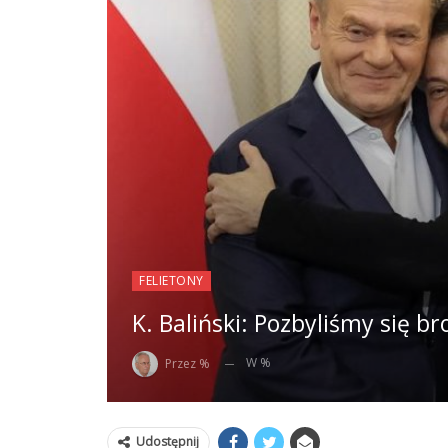
FELIETONY
K. Baliński: Pozbyliśmy się b
W %
Przez %
Udostępnij