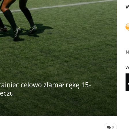
W
N
W
rainiec celowo złamał rękę 15-
meczu
0