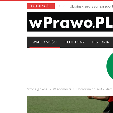
AKTUALNOŚCI
Ukraiński profesor zarzuci
WIADOMOŚCI
FELIETONY
HISTORIA
Strona główna
Wiadomości
Horror na boisku! 20-let