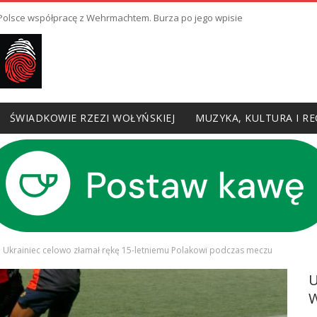
ł Polsce współpracę z Wehrmachtem. Burza po jego wpisie
ŚWIADKOWIE RZEZI WOŁYŃSKIEJ
MUZYKA, KULTURA I RE
ni Ukrainiec celowo złamał rękę 15-letniemu Polakowi podczas meczu
W