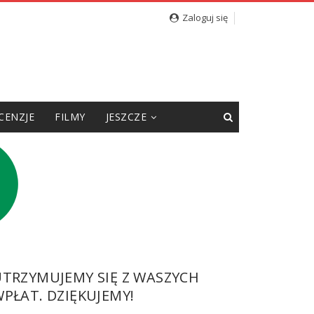
Zaloguj się
CENZJE
FILMY
JESZCZE
UTRZYMUJEMY SIĘ Z WASZYCH
PŁAT. DZIĘKUJEMY!