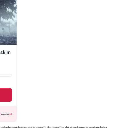
nkcjonariusze przyznali, że analizują dostępne materiały,