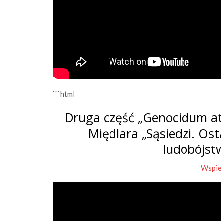
```html
Druga część „Genocidum at
Międlara „Sąsiedzi. Os
ludobójst
Wspie