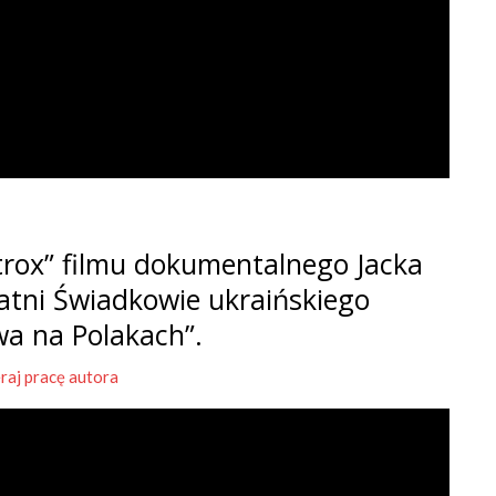
rox” filmu dokumentalnego Jacka
tatni Świadkowie ukraińskiego
wa na Polakach”.
raj pracę autora