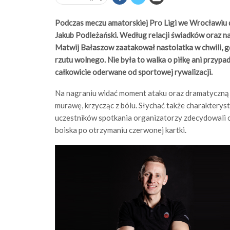
Podczas meczu amatorskiej Pro Ligi we Wrocławiu d
Jakub Podleżański. Według relacji świadków oraz n
Matwij Bałaszow zaatakował nastolatka w chwili, gd
rzutu wolnego. Nie była to walka o piłkę ani przyp
całkowicie oderwane od sportowej rywalizacji.
Na nagraniu widać moment ataku oraz dramatyczną 
murawę, krzycząc z bólu. Słychać także charakteryst
uczestników spotkania organizatorzy zdecydowali o
boiska po otrzymaniu czerwonej kartki.