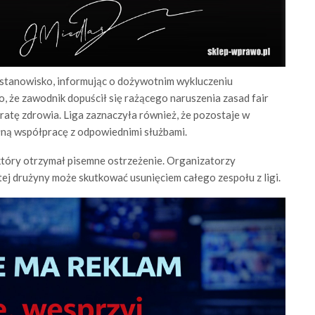
e stanowisko, informując o dożywotnim wykluczeniu
 że zawodnik dopuścił się rażącego naruszenia zasad fair
tratę zdrowia. Liga zaznaczyła również, że pozostaje w
łną współpracę z odpowiednimi służbami.
który otrzymał pisemne ostrzeżenie. Organizatorzy
 tej drużyny może skutkować usunięciem całego zespołu z ligi.