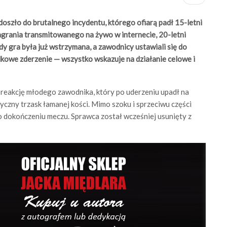
oszło do brutalnego incydentu, którego ofiarą padł 15-letni
agrania transmitowanego na żywo w internecie, 20-letni
y gra była już wstrzymana, a zawodnicy ustawiali się do
adkowe zderzenie — wszystko wskazuje na działanie celowe i
reakcję młodego zawodnika, który po uderzeniu upadł na
yczny trzask łamanej kości. Mimo szoku i sprzeciwu części
 dokończeniu meczu. Sprawca został wcześniej usunięty z