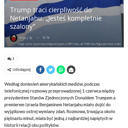
Trump traci cierpliwość do
Netanjahu. „Jesteś kompletnie
szalony”
W %
Przez %
Flaga ruchu syjonistycznego przyjęta w 1891 roku, od 1948 roku flaga państwa Izrael
3
Udostępnij
Według doniesień amerykańskich mediów, podczas
telefonicznej rozmowy przeprowadzonej 1 czerwca między
prezydentem Stanów Zjednoczonych Donaldem Trumpem a
premierem Izraela Benjaminem Netanjahu miało dojść do
wyjątkowo ostrej wymiany zdań. Rozmowa, trwająca około
piętnastu minut, miała być jedną z najbardziej napiętych w
historii relacji obu polityków.