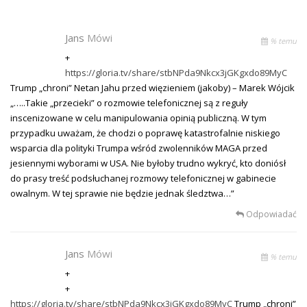
Jans
Mówi
% temu
+
https://gloria.tv/share/stbNPda9Nkcx3jGKgxdo89MyC
Trump „chroni” Netan Jahu przed więzieniem (jakoby) – Marek Wójcik
„…..Takie „przecieki” o rozmowie telefonicznej są z reguły
inscenizowane w celu manipulowania opinią publiczną. W tym
przypadku uważam, że chodzi o poprawę katastrofalnie niskiego
wsparcia dla polityki Trumpa wśród zwolenników MAGA przed
jesiennymi wyborami w USA. Nie byłoby trudno wykryć, kto doniósł
do prasy treść podsłuchanej rozmowy telefonicznej w gabinecie
owalnym. W tej sprawie nie będzie jednak śledztwa…”
Odpowiadać
Jans
Mówi
% temu
+
+
https://gloria.tv/share/stbNPda9Nkcx3jGKgxdo89MyC
Trump „chroni”