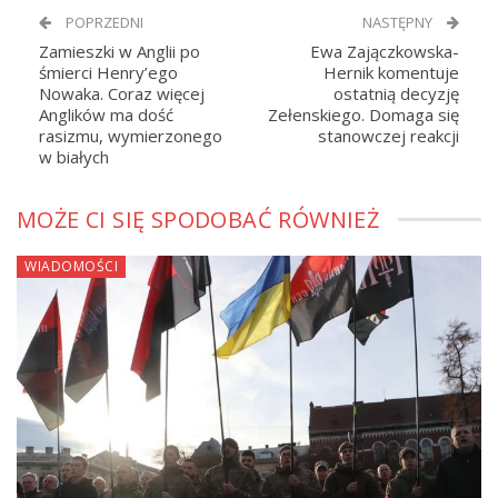
POPRZEDNI
NASTĘPNY
Zamieszki w Anglii po
Ewa Zajączkowska-
śmierci Henry’ego
Hernik komentuje
Nowaka. Coraz więcej
ostatnią decyzję
Anglików ma dość
Zełenskiego. Domaga się
rasizmu, wymierzonego
stanowczej reakcji
w białych
MOŻE CI SIĘ SPODOBAĆ RÓWNIEŻ
WIADOMOŚCI