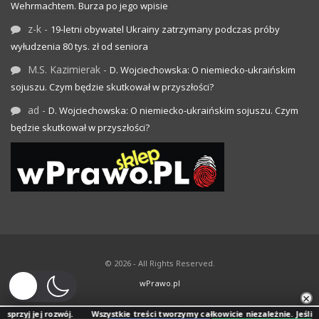
Wehrmachtem. Burza po jego wpisie
z-k
-
19-letni obywatel Ukrainy zatrzymany podczas próby
wyłudzenia 80 tys. zł od seniora
M.S. Kazimierak
-
D. Wojciechowska: O niemiecko-ukraińskim
sojuszu. Czym będzie skutkował w przyszłości?
ad
-
D. Wojciechowska: O niemiecko-ukraińskim sojuszu. Czym
będzie skutkował w przyszłości?
© 2026 - All Rights Reserved.
wPrawo.pl
×
j rozwój.
Wszystkie treści tworzymy całkowicie niezależnie. Jeśli doceniasz 