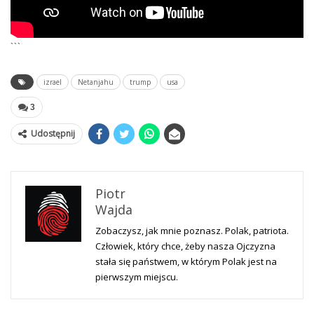
```
izrael
Netanjahu
trump
usa
3
Udostępnij
Piotr
Wajda
Zobaczysz, jak mnie poznasz. Polak, patriota.
Człowiek, który chce, żeby nasza Ojczyzna
stała się państwem, w którym Polak jest na
pierwszym miejscu.