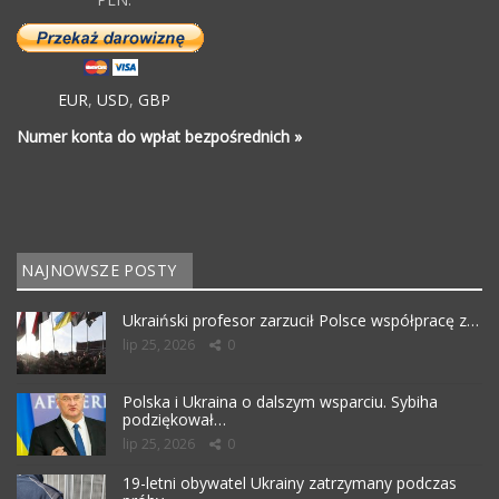
EUR
,
USD
,
GBP
Numer konta do wpłat bezpośrednich »
NAJNOWSZE POSTY
Ukraiński profesor zarzucił Polsce współpracę z…
lip 25, 2026
0
Polska i Ukraina o dalszym wsparciu. Sybiha
podziękował…
lip 25, 2026
0
19-letni obywatel Ukrainy zatrzymany podczas