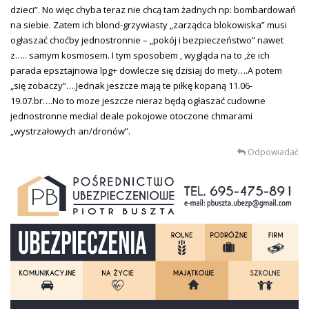
dzieci”. No więc chyba teraz nie chcą tam żadnych np: bombardowań
na siebie. Zatem ich blond-grzywiasty „zarządca blokowiska” musi
ogłaszać choćby jednostronnie – „pokój i bezpieczeństwo” nawet
z….. samym kosmosem. I tym sposobem , wygląda na to ,że ich
parada epsztajnowa lpg+ dowlecze się dzisiaj do mety….A potem
„się zobaczy”….Jednak jeszcze mają te piłkę kopaną 11.06-
19.07.br….No to moze jeszcze nieraz będą ogłaszać cudowne
jednostronne medial deale pokojowe otoczone chmarami
„wystrzałowych an/dronów”.
Odpowiadać