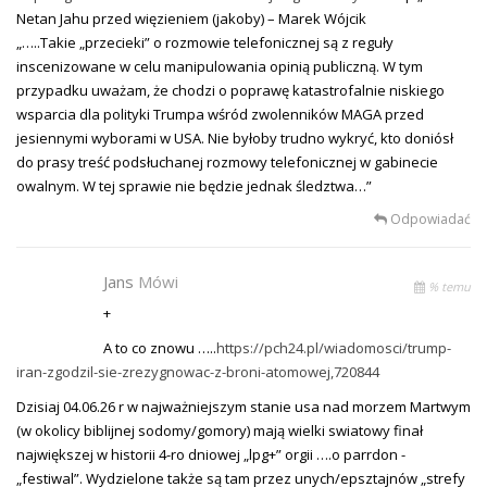
Netan Jahu przed więzieniem (jakoby) – Marek Wójcik
„…..Takie „przecieki” o rozmowie telefonicznej są z reguły
inscenizowane w celu manipulowania opinią publiczną. W tym
przypadku uważam, że chodzi o poprawę katastrofalnie niskiego
wsparcia dla polityki Trumpa wśród zwolenników MAGA przed
jesiennymi wyborami w USA. Nie byłoby trudno wykryć, kto doniósł
do prasy treść podsłuchanej rozmowy telefonicznej w gabinecie
owalnym. W tej sprawie nie będzie jednak śledztwa…”
Odpowiadać
Jans
Mówi
% temu
+
A to co znowu …..
https://pch24.pl/wiadomosci/trump-
iran-zgodzil-sie-zrezygnowac-z-broni-atomowej,720844
Dzisiaj 04.06.26 r w najważniejszym stanie usa nad morzem Martwym
(w okolicy biblijnej sodomy/gomory) mają wielki swiatowy finał
największej w historii 4-ro dniowej „lpg+” orgii ….o parrdon -
„festiwal”. Wydzielone także są tam przez unych/epsztajnów „strefy