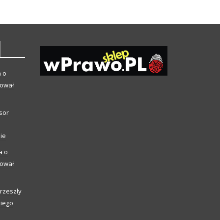
a o
kował
sor
ie
a o
kował
rzeszły
kiego