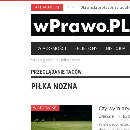
AKTUALNOŚCI
Ukraiński profesor zarzuci
WIADOMOŚCI
FELIETONY
HISTORIA
Strona główna
piłka nozna
PRZEGLĄDANIE TAGÓW
PIŁKA NOZNA
Czy wymiary
WIADOMOŚCI
lip 
WPRAWO.PL
Wiele osób może b
do piłki nożnej maj