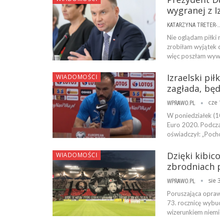
wygranej z I
KATARZYNA TRETER-SIERPI
Nie oglądam piłki 
zrobiłam wyjątek d
więc poszłam wywi
Izraelski pi
WIADOMOŚCI
zagłada, będ
cze 
WPRAWO.PL
W poniedziałek (1
Euro 2020. Podczas
oświadczył: „Pocho
Dzięki kibic
WIADOMOŚCI
zbrodniach 
sie 
WPRAWO.PL
Poruszająca oprawa
73. rocznicę wybu
wizerunkiem niemi