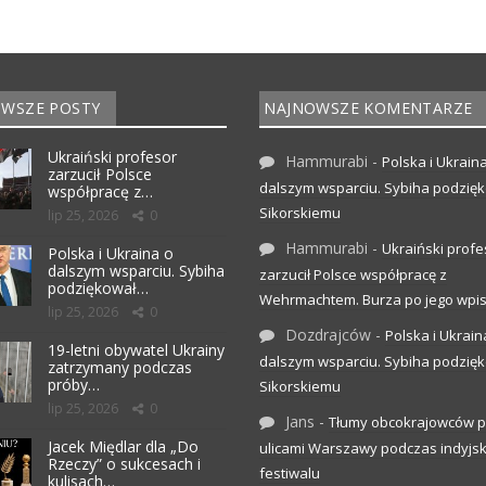
WSZE POSTY
NAJNOWSZE KOMENTARZE
Ukraiński profesor
Hammurabi
-
Polska i Ukrain
zarzucił Polsce
dalszym wsparciu. Sybiha podzię
współpracę z…
Sikorskiemu
lip 25, 2026
0
Hammurabi
-
Ukraiński profe
Polska i Ukraina o
dalszym wsparciu. Sybiha
zarzucił Polsce współpracę z
podziękował…
Wehrmachtem. Burza po jego wpis
lip 25, 2026
0
Dozdrajców
-
Polska i Ukrain
19-letni obywatel Ukrainy
dalszym wsparciu. Sybiha podzię
zatrzymany podczas
próby…
Sikorskiemu
lip 25, 2026
0
Jans
-
Tłumy obcokrajowców p
Jacek Międlar dla „Do
ulicami Warszawy podczas indyjs
Rzeczy” o sukcesach i
festiwalu
kulisach…