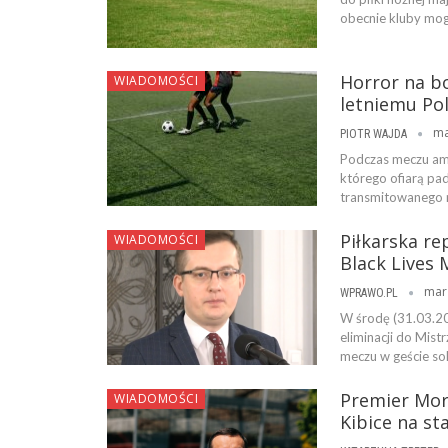
obecnie kluby mog
Horror na bo
WIADOMOŚCI
letniemu Po
ma
PIOTR WAJDA
Podczas meczu ama
którego ofiarą pad
transmitowanego n
Piłkarska re
WIADOMOŚCI
Black Lives
mar
WPRAWO.PL
W środę (31.03.2
eliminacji do Mist
meczu w geście so
Premier Mora
WIADOMOŚCI
Kibice na st