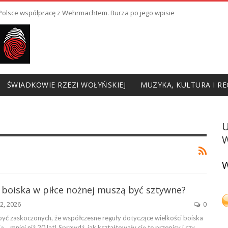
ł Polsce współpracę z Wehrmachtem. Burza po jego wpisie
ŚWIADKOWIE RZEZI WOŁYŃSKIEJ
MUZYKA, KULTURA I RE
W
W
 boiska w piłce nożnej muszą być sztywne?
22, 2026
0
yć zaskoczonych, że współczesne reguły dotyczące wielkości boiska
ą… mniej niż 20 lat! Sprawdź, jak kształtowały się te przepisy i czy