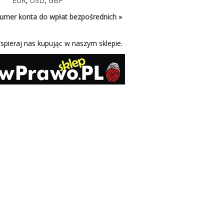
EUR
,
USD
,
GBP
umer konta do wpłat bezpośrednich »
spieraj nas kupując w naszym sklepie.