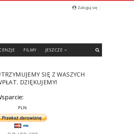
Zaloguj się
CENZJE
FILMY
JESZCZE
UTRZYMUJEMY SIĘ Z WASZYCH
PŁAT. DZIĘKUJEMY!
sparcie:
PLN: