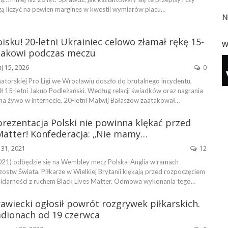
ą liczyć na pewien margines w kwestii wymiarów placu…
N
isku! 20-letni Ukrainiec celowo złamał rękę 15-
W
lakowi podczas meczu
j 15, 2026
0
torskiej Pro Ligi we Wrocławiu doszło do brutalnego incydentu,
ł 15-letni Jakub Podleżański. Według relacji świadków oraz nagrania
a żywo w internecie, 20-letni Matwij Bałaszow zaatakował…
prezentacja Polski nie powinna klękać przed
 Matter! Konfederacja: „Nie mamy…
 31, 2021
12
021) odbędzie się na Wembley mecz Polska-Anglia w ramach
rzostw Świata. Piłkarze w Wielkiej Brytanii klękają przed rozpoczęciem
lidarności z ruchem Black Lives Matter. Odmowa wykonania tego…
wiecki ogłosił powrót rozgrywek piłkarskich.
adionach od 19 czerwca