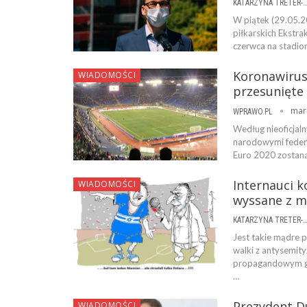
KATARZYNA TRETER-SIERPI
W piątek (29.05.2
piłkarskich Ekstrak
czerwca na stadio
Koronawirus 
WIADOMOŚCI
przesunięte 
mar
WPRAWO.PL
Według nieoficjal
narodowymi federac
Euro 2020 zostan
Internauci k
WIADOMOŚCI
wyssane z m
KATARZYNA TRETER-SIERPI
Jest takie mądre p
walki z antysemit
propagandowym gno
…
Prezydent Du
WIADOMOŚCI