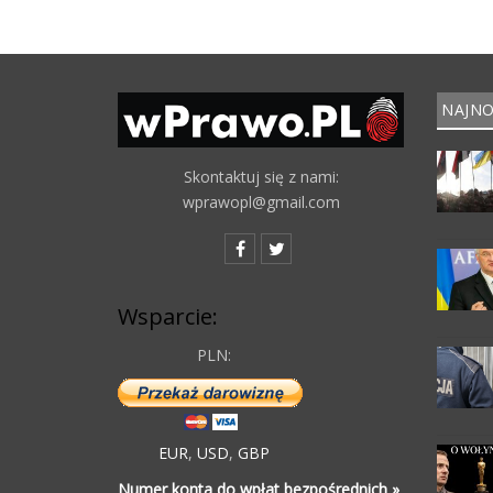
NAJNO
Skontaktuj się z nami:
wprawopl@gmail.com
Wsparcie:
PLN:
EUR
,
USD
,
GBP
Numer konta do wpłat bezpośrednich »