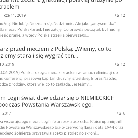
zraelem
cze 11, 2019
12
ŃSKA
nożnej. Nie lubię. Nie znam się. Nudzi mnie. Ale jako „antysemitka”
la meczu Polska-Izrael. I nie żałuję. Co prawda początek był nudny,
esić pranie, a wtedy Polska strzeliła pierwszego…
łkarz przed meczem z Polską: „Wiemy, co to
ziemy starali się wygrać ten…
10, 2019
12
0.06.2019) Polska rozegra mecz z Izraelem w ramach eliminacji do
 konferencji prasowej kapitan drużyny izraelskiej, Bibras Natcho,
dzę z rodziny, która wie, co to zagłada. Jesteśmy…
om Legii świat dowiedział się o NIEMIECKICH
podczas Powstania Warszawskiego.
3, 2017
6
 wczorajszego meczu Legii nie przeszła bez echa. Kibice upamiętnili
chu Powstania Warszawskiego biało-czerwoną flagą i datą 1944 oraz
eckiego żołnierza przystawiającego pistolet do skroni…