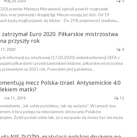
maj 29, 2020
0
ŃSKA
020) premier Mateusz Morawiecki ogłosił powrót rozgrywek
lasy oraz pierwszej i drugiej ligi. Mecze ruszają już dziś. Od 19
nach będą mogli pojawić się kibice. - Do 25% pojemności stadionu…
zatrzymał Euro 2020. Piłkarskie mistrzostwa
na przyszły rok
 17, 2020
0
nych informacji po wtorkowej (17.03.2020) wideokonferencji UEFA z
jami piłkarskimi i przedstawicielami klubów, piłkarskie mistrzostwa
ą przesunięte na 2021 rok. Powodem jest pandemia…
omentują mecz Polska-Izrael. Antysemickie 4:0
lekiem matki?
cze 11, 2019
12
ŃSKA
owiedzenie „Jak sobie pościelesz, tak się wyśpisz”. W ramach tzw.
yzmem, która polega na nieustannym obrzucaniu Polaków
jem, Żydzi posłali sobie tak, że o wyspaniu się mowy być nie może.
da NIE ZŁOŻYŁ gratulacji polskiej drużynie po