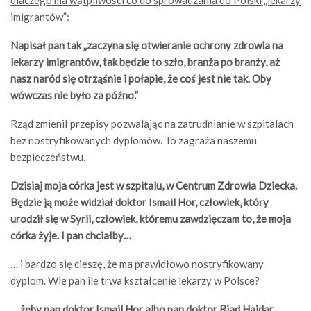
dlaczego ma wątpliwości co do sprowadzania do Polski „lekarzy
imigrantów”:
Napisał pan tak „zaczyna się otwieranie ochrony zdrowia na
lekarzy imigrantów, tak będzie to szło, branża po branży, aż
nasz naród się otrząśnie i połapie, że coś jest nie tak. Oby
wówczas nie było za późno.”
Rząd zmienił przepisy pozwalając na zatrudnianie w szpitalach
bez nostryfikowanych dyplomów. To zagraża naszemu
bezpieczeństwu.
Dzisiaj moja córka jest w szpitalu, w Centrum Zdrowia Dziecka.
Będzie ją może widział doktor Ismail Hor, człowiek, który
urodził się w Syrii, człowiek, któremu zawdzięczam to, że moja
córka żyje. I pan chciałby…
… i bardzo się cieszę, że ma prawidłowo nostryfikowany
dyplom. Wie pan ile trwa kształcenie lekarzy w Polsce?
… żeby pan doktor Ismail Hor albo pan doktor Riad Haidar