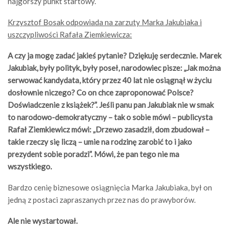
najgorszy punkt startowy.
Krzysztof Bosak odpowiada na zarzuty Marka Jakubiaka i
uszczypliwości Rafała Ziemkiewicza:
A czy ja mogę zadać jakieś pytanie? Dziękuję serdecznie. Marek
Jakubiak, były polityk, były poseł, narodowiec pisze: „Jak można
serwować kandydata, który przez 40 lat nie osiągnął w życiu
dosłownie niczego? Co on chce zaproponować Polsce?
Doświadczenie z książek?”. Jeśli panu pan Jakubiak nie w smak
to narodowo-demokratyczny – tak o sobie mówi – publicysta
Rafał Ziemkiewicz mówi: „Drzewo zasadził, dom zbudował –
takie rzeczy się liczą – umie na rodzinę zarobić to i jako
prezydent sobie poradzi”. Mówi, że pan tego nie ma
wszystkiego.
Bardzo cenię biznesowe osiągnięcia Marka Jakubiaka, był on
jedną z postaci zapraszanych przez nas do prawyborów.
Ale nie wystartował.