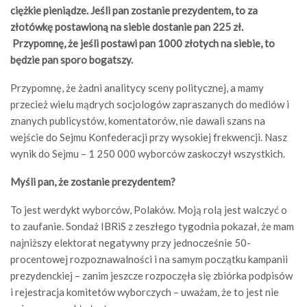
ciężkie pieniądze. Jeśli pan zostanie prezydentem, to za
złotówkę postawioną na siebie dostanie pan 225 zł.
Przypomnę, że jeśli postawi pan 1000 złotych na siebie, to
będzie pan sporo bogatszy.
Przypomnę, że żadni analitycy sceny politycznej, a mamy
przecież wielu mądrych socjologów zapraszanych do mediów i
znanych publicystów, komentatorów, nie dawali szans na
wejście do Sejmu Konfederacji przy wysokiej frekwencji. Nasz
wynik do Sejmu – 1 250 000 wyborców zaskoczył wszystkich.
Myśli pan, że zostanie prezydentem?
To jest werdykt wyborców, Polaków. Moją rolą jest walczyć o
to zaufanie. Sondaż IBRiS z zeszłego tygodnia pokazał, że mam
najniższy elektorat negatywny przy jednocześnie 50-
procentowej rozpoznawalności i na samym początku kampanii
prezydenckiej – zanim jeszcze rozpoczęła się zbiórka podpisów
i rejestracja komitetów wyborczych – uważam, że to jest nie