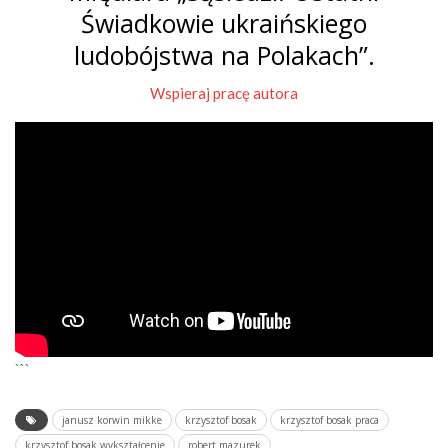
Świadkowie ukraińskiego
ludobójstwa na Polakach”.
Wspieraj pracę autora
```
janusz korwin mikke
krzysztof bosak
krzysztof bosak praca
krzysztof bosak wykształcenie
robert mazurek