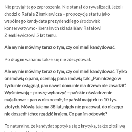
Nie przyjął tego zaproszenia. Nie stanął do rywalizacji. Jeżeli
chodzi o Rafała Ziemkiewicza – propozycję startu jako
wspólnego kandydata prezydenckiego środowisk
konserwatywno-liberalnych składaliśmy Rafałowi
Ziemkiewiczowi 5 lat temu.
Ale my nie mówimy teraz o tym, czy oni mieli kandydować.
Po długim wahaniu także się nie zdecydował.
Ale my nie mówimy teraz o tym, czy oni mieli kandydować. Tylko
oni mówią o panu, oceniają pana i mówią tak: „Pan niczego w
życiu nie osiągnął, pan nawet domu nie ma drzewa nie zasadził”.
Wyśmiewają – proszę wybaczyć – pańskie oświadczenie
majątkowe – pan w nim ocenił, że pański majątek to 10 tys.
złotych. Mówią tak: ma 38 lat, nigdy nie pracował, do niczego
nie doszedł i chce rządzić krajem. Co pan im odpowie?
To naturalne, że kandydat spotyka się z krytyką, także złośliwą