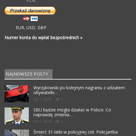
PLN:
EUR
,
USD
,
GBP
Numer konta do wpłat bezpośrednich »
NAJNOWSZE POSTY
Wyrzykowski po kolejnym nagraniu z udziałem
obywatelki…
sie 1, 2026
0
SBU będzie mogła działać w Polsce. Co
naprawdę zmienia…
sie 1, 2026
0
Śmierć 31-latki w policyjnej celi. Policjantka