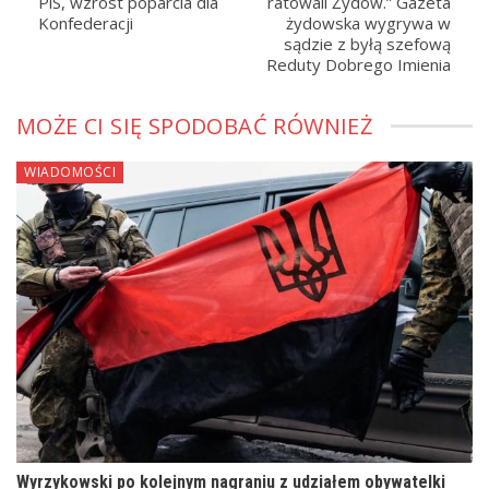
PiS, wzrost poparcia dla
ratowali Żydów.” Gazeta
Konfederacji
żydowska wygrywa w
sądzie z byłą szefową
Reduty Dobrego Imienia
MOŻE CI SIĘ SPODOBAĆ RÓWNIEŻ
WIADOMOŚCI
Wyrzykowski po kolejnym nagraniu z udziałem obywatelki