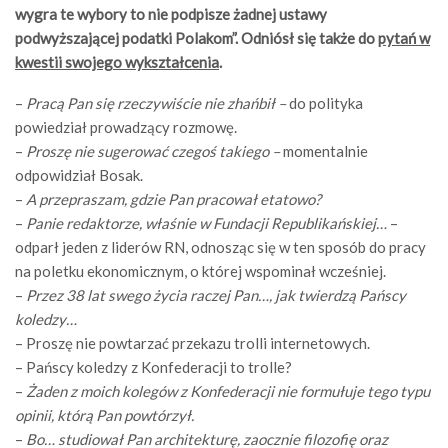
wygra te wybory to nie podpisze żadnej ustawy
podwyższającej podatki Polakom”.
Odniósł się także do
pytań w
kwestii swojego wykształcenia
.
–
Pracą Pan się rzeczywiście nie zhańbił –
do polityka
powiedział prowadzący rozmowę.
–
Proszę nie sugerować czegoś takiego –
momentalnie
odpowidział Bosak.
–
A przepraszam, gdzie Pan pracował etatowo?
–
Panie redaktorze, właśnie w Fundacji Republikańskiej…
–
odparł jeden z liderów RN, odnosząc się w ten sposób do pracy
na poletku ekonomicznym, o której wspominał wcześniej.
–
Przez 38 lat swego życia raczej Pan…, jak twierdzą Pańscy
koledzy…
– Proszę nie powtarzać przekazu trolli internetowych.
– Pańscy koledzy z Konfederacji to trolle?
–
Żaden z moich kolegów z Konfederacji nie formułuje tego typu
opinii, którą Pan powtórzył.
–
Bo… studiował Pan architekturę, zaocznie filozofię oraz