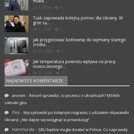
miała…
sie 1, 2026
0
Tusk zapowiada kolejną pomoc dla Ukrainy. W
grze są…
sie 1, 2026
0
Jak przygotować kotłownię do wymiany starego
źródła…
lip 31, 2026
0
Jak temperatura powrotu wpływa na pracę
nowoczesnego…
lip 31, 2026
0
NAJNOWSZE KOMENTARZE
-
anonim
Resort sprawdzi, co piszesz o Ukraińcach? MSWiA
zabrało głos
Flex
-
Wyrzykowski po kolejnym nagraniu z udziałem obywatelki
Ukrainy: „Nie dajcie się wciągnąć w prowokację”
Hammurabi
-
SBU będzie mogła działać w Polsce. Co naprawdę