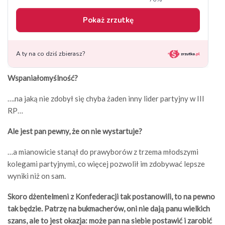
Wspaniałomyślność?
….na jaką nie zdobył się chyba żaden inny lider partyjny w III
RP…
Ale jest pan pewny, że on nie wystartuje?
…a mianowicie stanął do prawyborów z trzema młodszymi
kolegami partyjnymi, co więcej pozwolił im zdobywać lepsze
wyniki niż on sam.
Skoro dżentelmeni z Konfederacji tak postanowili, to na pewno
tak będzie. Patrzę na bukmacherów, oni nie dają panu wielkich
szans, ale to jest okazja: może pan na siebie postawić i zarobić