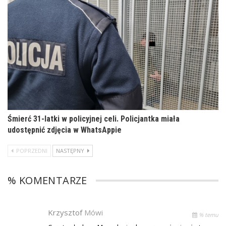
Śmierć 31-latki w policyjnej celi. Policjantka miała
udostępnić zdjęcia w WhatsAppie
POPRZEDNI
NASTĘPNY
% KOMENTARZE
Krzysztof
Mówi
% temu