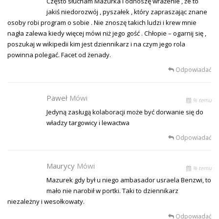
Często słucham Mazurka i odnoszę wrażenie , że to
jakiś niedorozwój , pyszałek , który zapraszając znane
osoby robi program o sobie . Nie znoszę takich ludzi i krew mnie
nagła zalewa kiedy więcej mówi niż jego gość . Chłopie – ogarnij się ,
poszukaj w wikipedii kim jest dziennikarz i na czym jego rola
powinna polegać. Facet od żenady.
Odpowiadać
Paweł
Mówi
% temu
Jedyną zasługą kolaboracji może być dorwanie się do
władzy targowicy i lewactwa
Odpowiadać
Maurycy
Mówi
% temu
Mazurek gdy był u niego ambasador usraela Benzwi, to
mało nie narobił w portki. Taki to dziennikarz
niezależny i wesołkowaty.
Odpowiadać