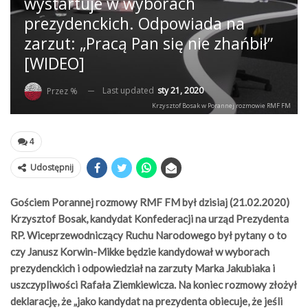
wystartuje w wyborach
prezydenckich. Odpowiada na
zarzut: „Pracą Pan się nie zhańbił”
[WIDEO]
Last updated
sty 21, 2020
Przez %
Krzysztof Bosak w Porannej rozmowie RMF FM
4
Udostępnij
Gościem Porannej rozmowy RMF FM był dzisiaj (21.02.2020)
Krzysztof Bosak, kandydat Konfederacji na urząd Prezydenta
RP. Wiceprzewodniczący Ruchu Narodowego był pytany o to
czy Janusz Korwin-Mikke będzie kandydował w wyborach
prezydenckich i odpowiedział na zarzuty Marka Jakubiaka i
uszczypliwości Rafała Ziemkiewicza. Na koniec rozmowy złożył
deklarację, że „jako kandydat na prezydenta obiecuje, że jeśli