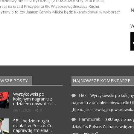
rozmowy RMF FM był dzisiaj (21.02.2020) Krzysztof Bosak,
acji na urząd Prezydenta RP. Wiceprzewodniczący Ruchu
N
ytany o to czy Janusz Korwin-Mikke będzie kandydował w wyborach
W
WSZE POSTY
NAJNOWSZE KOMENTARZE
Wyrzykowski po
Flex
-
Wyrzykowski po kolejn
kolejnym nagraniu z
nagraniu z udziałem obywatelki Uk
udziałem obywatelki…
„Nie dajcie się wciągnąć w prowoka
sie 1, 2026
0
Hammurabi
-
SBU będzie mog
SBU będzie mogła
działać w Polsce. Co
działać w Polsce. Co naprawdę zm
naprawdę zmienia…
nowa umowa?