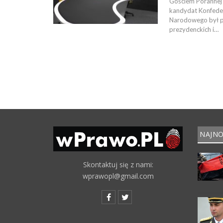
Gościem Porannej 
kandydat Konfeder
Narodowego był p
prezydenckich i…
NAJNO
Skontaktuj się z nami:
wprawopl@gmail.com