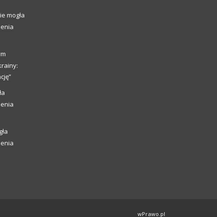
ie mogła
ienia
ym
rainy:
cję”
ła
ienia
gła
ienia
wPrawo.pl