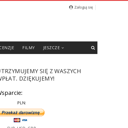
cję”
Zaloguj się
CENZJE
FILMY
JESZCZE
UTRZYMUJEMY SIĘ Z WASZYCH
PŁAT. DZIĘKUJEMY!
sparcie:
PLN: