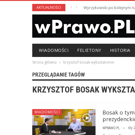
AKTUALNOŚCI
Wyrzykowski po kolejnym nag
WIADOMOŚCI
FELIETONY
HISTORIA
Strona główna
krzysztof bosak wykształcenie
PRZEGLĄDANIE TAGÓW
KRZYSZTOF BOSAK WYKSZTA
Bosak o tym
WIADOMOŚCI
prezydencki
sty 
WPRAWO.PL