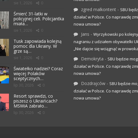
sie 1, 2026
0
zgred malkontent
-
SBU będz
Śmierć 31-latki w
działać w Polsce. Co naprawdę zm
policyjnej celi. Policjantka
miała…
nowa umowa?
sie 1, 2026
0
Jans
-
Wyrzykowski po kolejn
Tusk zapowiada kolejną
nagraniu z udziałem obywatelki Uk
pomoc dla Ukrainy. W
„Nie dajcie się wciągnąć w prowoka
grze są…
sie 1, 2026
0
Demokryta
-
SBU będzie mog
działać w Polsce. Co naprawdę zm
Światełko nadziei? Coraz
więcej Polaków
nowa umowa?
sceptycznych…
Dozdrajców
-
SBU będzie mo
lip 30, 2026
0
działać w Polsce. Co naprawdę zm
Resort sprawdzi, co
nowa umowa?
piszesz o Ukraińcach?
MSWiA zabrało…
lip 30, 2026
0