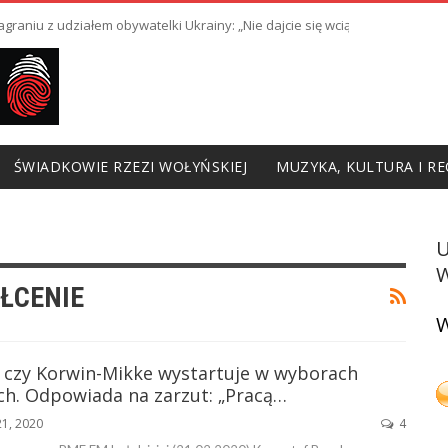
raniu z udziałem obywatelki Ukrainy: „Nie dajcie się wciągnąć w prowoka
ŚWIADKOWIE RZEZI WOŁYŃSKIEJ
MUZYKA, KULTURA I RE
W
ŁCENIE
W
 czy Korwin-Mikke wystartuje w wyborach
ch. Odpowiada na zarzut: „Pracą…
21, 2020
4