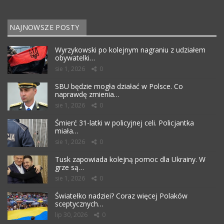
NAJNOWSZE POSTY
Wyrzykowski po kolejnym nagraniu z udziałem
obywatelki…
sie 1, 2026
0
SBU będzie mogła działać w Polsce. Co
naprawdę zmienia…
sie 1, 2026
0
Śmierć 31-latki w policyjnej celi. Policjantka
miała…
sie 1, 2026
0
Tusk zapowiada kolejną pomoc dla Ukrainy. W
grze są…
sie 1, 2026
0
Światełko nadziei? Coraz więcej Polaków
sceptycznych…
lip 30, 2026
0