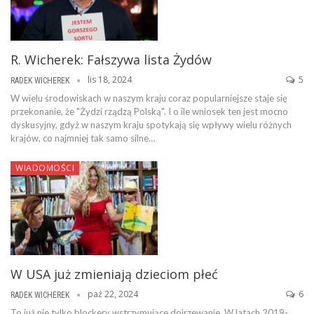
R. Wicherek: Fałszywa lista Żydów
lis 18, 2024
5
RADEK WICHEREK
W wielu środowiskach w naszym kraju coraz popularniejsze staje się
przekonanie, że "Żydzi rządzą Polską". I o ile wniosek ten jest mocno
dyskusyjny, gdyż w naszym kraju spotykają się wpływy wielu różnych
krajów, co najmniej tak samo silne…
WIADOMOŚCI
W USA już zmieniają dzieciom płeć
paź 22, 2024
6
RADEK WICHEREK
To już nie tylko blockery wstrzymujące dojrzewanie. W latach 2019-