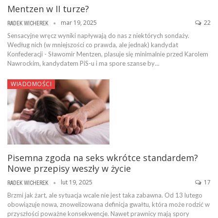
Mentzen w II turze?
mar 19, 2025
22
RADEK WICHEREK
Sensacyjne wręcz wyniki napływają do nas z niektórych sondaży.
Według nich (w mniejszości co prawda, ale jednak) kandydat
Konfederacji - Sławomir Mentzen, plasuje się minimalnie przed Karolem
Nawrockim, kandydatem PiS-u i ma spore szanse by…
WIADOMOŚCI
Pisemna zgoda na seks wkrótce standardem?
Nowe przepisy weszły w życie
lut 19, 2025
17
RADEK WICHEREK
Brzmi jak żart, ale sytuacja wcale nie jest taka zabawna. Od 13 lutego
obowiązuje nowa, znowelizowana definicja gwałtu, która może rodzić w
przyszłości poważne konsekwencje. Nawet prawnicy mają spory