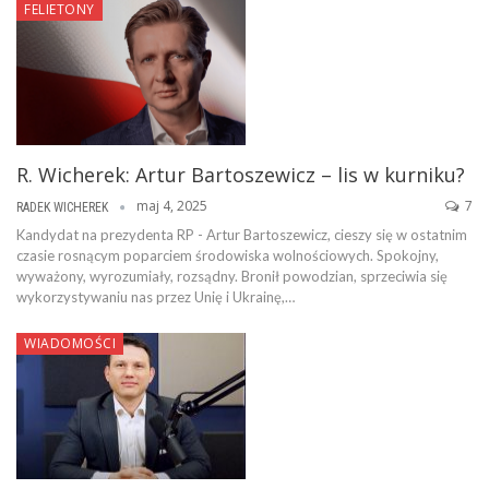
FELIETONY
R. Wicherek: Artur Bartoszewicz – lis w kurniku?
maj 4, 2025
7
RADEK WICHEREK
Kandydat na prezydenta RP - Artur Bartoszewicz, cieszy się w ostatnim
czasie rosnącym poparciem środowiska wolnościowych. Spokojny,
wyważony, wyrozumiały, rozsądny. Bronił powodzian, sprzeciwia się
wykorzystywaniu nas przez Unię i Ukrainę,…
WIADOMOŚCI