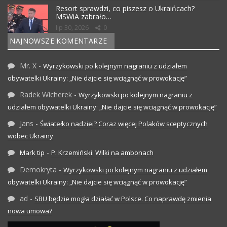
Resort sprawdzi, co piszesz o Ukraińcach?
MSWiA zabrało…
lip 30, 2026
0
NAJNOWSZE KOMENTARZE
Mr. X
-
Wyrzykowski po kolejnym nagraniu z udziałem
obywatelki Ukrainy: „Nie dajcie się wciągnąć w prowokację”
Radek Wicherek
-
Wyrzykowski po kolejnym nagraniu z
udziałem obywatelki Ukrainy: „Nie dajcie się wciągnąć w prowokację”
Jans
-
Światełko nadziei? Coraz więcej Polaków sceptycznych
wobec Ukrainy
-
Mark tip
P. Krzemiński: Wilki na ambonach
Demokryta
-
Wyrzykowski po kolejnym nagraniu z udziałem
obywatelki Ukrainy: „Nie dajcie się wciągnąć w prowokację”
ad
-
SBU będzie mogła działać w Polsce. Co naprawdę zmienia
nowa umowa?