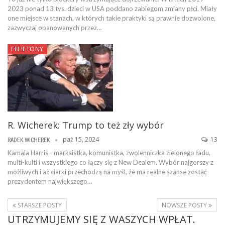
2023 ponad 13 tys. dzieci w USA poddano zabiegom zmiany płci. Miały
one miejsce w stanach, w których takie praktyki są prawnie dozwolone,
zazwyczaj opanowanych przez…
FELIETONY
R. Wicherek: Trump to też zły wybór
paź 15, 2024
13
RADEK WICHEREK
Kamala Harris - marksistka, komunistka, zwolenniczka zielonego ładu,
multi-kulti i wszystkiego co łączy się z New Dealem. Wybór najgorszy z
możliwych i aż ciarki przechodzą na myśl, że ma realne szanse zostać
prezydentem największego…
STARSZE POSTY
NOWSZE POSTY
UTRZYMUJEMY SIĘ Z WASZYCH WPŁAT.