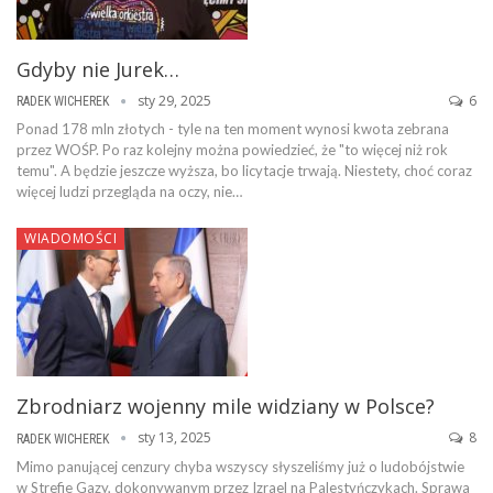
Gdyby nie Jurek…
sty 29, 2025
6
RADEK WICHEREK
Ponad 178 mln złotych - tyle na ten moment wynosi kwota zebrana
przez WOŚP. Po raz kolejny można powiedzieć, że "to więcej niż rok
temu". A będzie jeszcze wyższa, bo licytacje trwają. Niestety, choć coraz
więcej ludzi przegląda na oczy, nie…
WIADOMOŚCI
Zbrodniarz wojenny mile widziany w Polsce?
sty 13, 2025
8
RADEK WICHEREK
Mimo panującej cenzury chyba wszyscy słyszeliśmy już o ludobójstwie
w Strefie Gazy, dokonywanym przez Izrael na Palestyńczykach. Sprawa