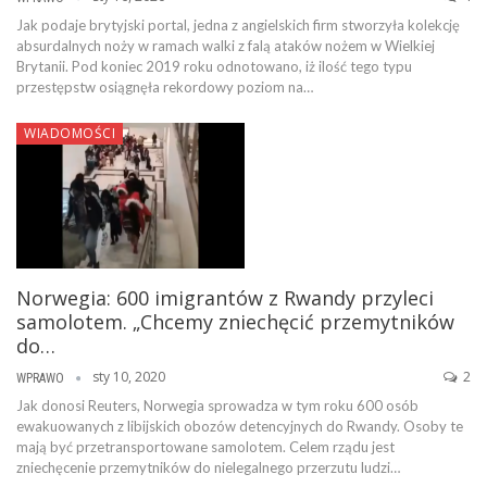
Jak podaje brytyjski portal, jedna z angielskich firm stworzyła kolekcję
absurdalnych noży w ramach walki z falą ataków nożem w Wielkiej
Brytanii. Pod koniec 2019 roku odnotowano, iż ilość tego typu
przestępstw osiągnęła rekordowy poziom na…
WIADOMOŚCI
Norwegia: 600 imigrantów z Rwandy przyleci
samolotem. „Chcemy zniechęcić przemytników
do…
sty 10, 2020
2
WPRAWO
Jak donosi Reuters, Norwegia sprowadza w tym roku 600 osób
ewakuowanych z libijskich obozów detencyjnych do Rwandy. Osoby te
mają być przetransportowane samolotem. Celem rządu jest
zniechęcenie przemytników do nielegalnego przerzutu ludzi…