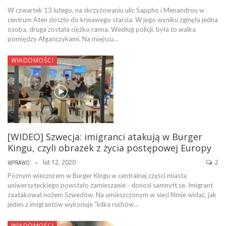
W czwartek 13 lutego, na skrzyżowaniu ulic Sappho i Menandrou w
centrum Aten doszło do krwawego starcia. W jego wyniku zginęła jedna
osoba, druga została ciężko ranna. Według policji, była to walka
pomiędzy Afgańczykami. Na miejscu…
WIADOMOŚCI
[WIDEO] Szwecja: imigranci atakują w Burger
Kingu, czyli obrazek z życia postępowej Europy
lut 12, 2020
2
WPRAWO
Późnym wieczorem w Burger Kingu w centralnej części miasta
uniwersyteckiego powstało zamieszanie - donosi samnytt.se. Imigrant
zaatakował nożem Szwedów. Na umieszczonym w sieci filmie widać, jak
jeden z imigrantów wykonuje "kilka ruchów…
WIADOMOŚCI