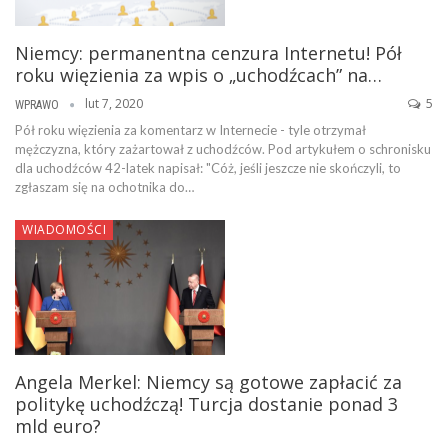
Niemcy: permanentna cenzura Internetu! Pół
roku więzienia za wpis o „uchodźcach” na…
lut 7, 2020
5
WPRAWO
Pół roku więzienia za komentarz w Internecie - tyle otrzymał
mężczyzna, który zażartował z uchodźców. Pod artykułem o schronisku
dla uchodźców 42-latek napisał: "Cóż, jeśli jeszcze nie skończyli, to
zgłaszam się na ochotnika do…
WIADOMOŚCI
Angela Merkel: Niemcy są gotowe zapłacić za
politykę uchodźczą! Turcja dostanie ponad 3
mld euro?