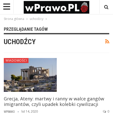
Strona główna
uchodźcy
PRZEGLĄDANIE TAGÓW
UCHODŹCY
WIADOMOŚCI
Grecja, Ateny: martwy i ranny w walce gangów
imigrantów, czyli upadek kolebki cywilizacji
lut 14, 2020
0
WPRAWO