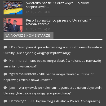
Światełko nadziei? Coraz więcej Polaków
sceptycznych…
lip 30, 2026
0
Resort sprawdzi, co piszesz o Ukraińcach?
MSWiA zabrało…
lip 30, 2026
0
NAJNOWSZE KOMENTARZE
Flex
-
Wyrzykowski po kolejnym nagraniu z udziałem obywatelki
Ukrainy: „Nie dajcie się wciągnąć w prowokację”
Hammurabi
-
SBU będzie mogła działać w Polsce. Co naprawdę
zmienia nowa umowa?
zgred malkontent
-
SBU będzie mogła działać w Polsce. Co
naprawdę zmienia nowa umowa?
Jans
-
Wyrzykowski po kolejnym nagraniu z udziałem obywatelki
Ukrainy: „Nie dajcie się wciągnąć w prowokację”
Demokryta
-
SBU będzie mogła działać w Polsce. Co naprawdę