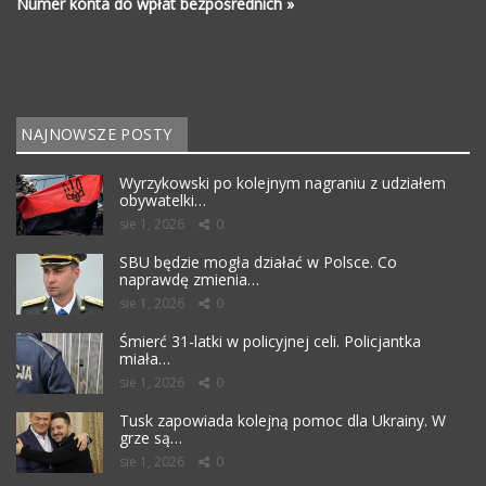
Numer konta do wpłat bezpośrednich »
NAJNOWSZE POSTY
Wyrzykowski po kolejnym nagraniu z udziałem
obywatelki…
sie 1, 2026
0
SBU będzie mogła działać w Polsce. Co
naprawdę zmienia…
sie 1, 2026
0
Śmierć 31-latki w policyjnej celi. Policjantka
miała…
sie 1, 2026
0
Tusk zapowiada kolejną pomoc dla Ukrainy. W
grze są…
sie 1, 2026
0