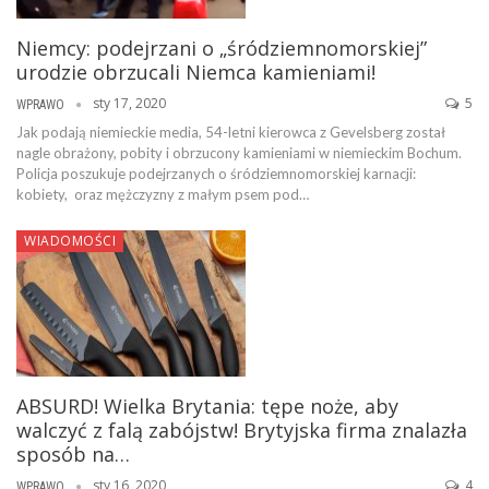
Niemcy: podejrzani o „śródziemnomorskiej”
urodzie obrzucali Niemca kamieniami!
sty 17, 2020
5
WPRAWO
Jak podają niemieckie media, 54-letni kierowca z Gevelsberg został
nagle obrażony, pobity i obrzucony kamieniami w niemieckim Bochum.
Policja poszukuje podejrzanych o śródziemnomorskiej karnacji:
kobiety, oraz mężczyzny z małym psem pod…
WIADOMOŚCI
ABSURD! Wielka Brytania: tępe noże, aby
walczyć z falą zabójstw! Brytyjska firma znalazła
sposób na…
sty 16, 2020
4
WPRAWO