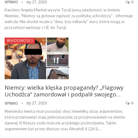
sty 27, 2020
0
WPRAWO
Kanclerz Angela Merkel wysyła Turcji jasną wiadomość w imieniu
Niemiec. "Niemcy są gotowe zapłacić za politykę uchodźczą" - informuje
welt.de. Nie chodzi wcale o "dwa, trzy miliardy" euro, które mogą w
przyszłości wpłynąć z UE do Turcji.
WIADOMOŚCI
Niemcy: wielka klęska propagandy? „Flagowy
Uchodźca” zamordował i podpalił swojego…
sty 27, 2020
6
WPRAWO
Niemiecka lewica musi posiadać choć niewielką dozę argumentów,
które przemawiać mają jednoznacznie za przyjmowaniem na ziemie
dawnej III Rzeszy osób iście nie aryjskiego pochodzenia. Takim
argumentem był przez dłuższy czas Almahdi A (26 l),…