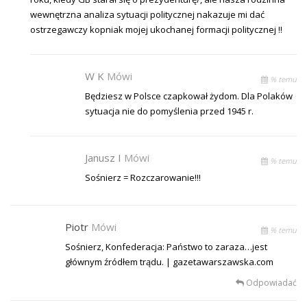
wewnętrzna analiza sytuacji politycznej nakazuje mi dać
ostrzegawczy kopniak mojej ukochanej formacji politycznej !!
W K
Mówi
% temu
Będziesz w Polsce czapkował żydom. Dla Polaków
sytuacja nie do pomyślenia przed 1945 r.
Janusz I
Mówi
% temu
Sośnierz = Rozczarowanie!!!
Piotr
Mówi
% temu
Sośnierz, Konfederacja: Państwo to zaraza…jest
głównym źródłem trądu. | gazetawarszawska.com
Odpowiadać