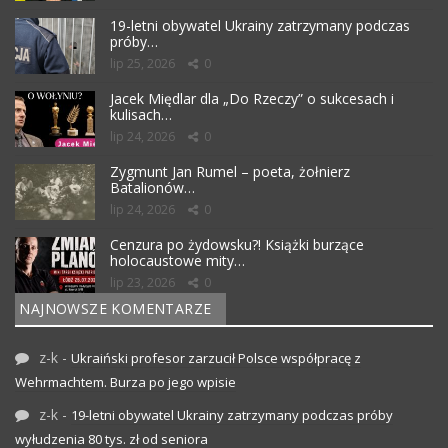
19-letni obywatel Ukrainy zatrzymany podczas
próby…
lip 25, 2026
0
Jacek Międlar dla „Do Rzeczy” o sukcesach i
kulisach…
lip 24, 2026
0
Zygmunt Jan Rumel – poeta, żołnierz
Batalionów…
lip 24, 2026
0
Cenzura po żydowsku?! Książki burzące
holocaustowe mity…
lip 23, 2026
0
NAJNOWSZE KOMENTARZE
z-k
-
Ukraiński profesor zarzucił Polsce współpracę z
Wehrmachtem. Burza po jego wpisie
z-k
-
19-letni obywatel Ukrainy zatrzymany podczas próby
wyłudzenia 80 tys. zł od seniora