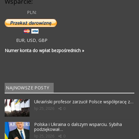
Wsparcie:
PLN:
EUR
,
USD
,
GBP
Numer konta do wpłat bezpośrednich »
NAJNOWSZE POSTY
Ukraiński profesor zarzucił Polsce współpracę z…
lip 25, 2026
0
Polska i Ukraina o dalszym wsparciu. Sybiha
podziękował…
lip 25, 2026
0