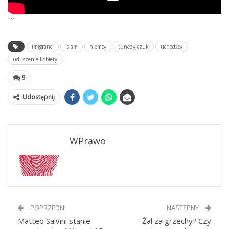
```
imigranci
islam
niemcy
tunezyjczuk
uchodźcy
uduszenie kobiety
9
Udostępnij
WPrawo
POPRZEDNI
NASTĘPNY
Matteo Salvini stanie
Żal za grzechy? Czy