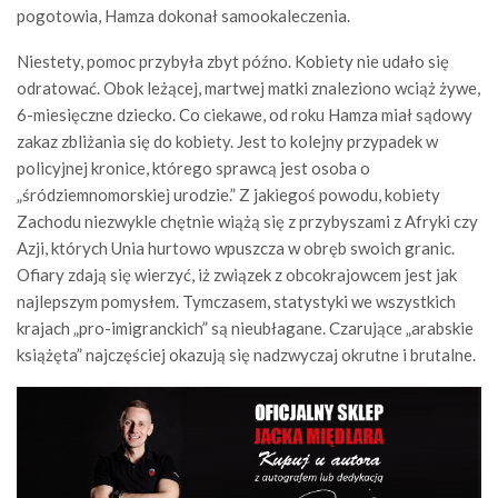
pogotowia, Hamza dokonał samookaleczenia.
Niestety, pomoc przybyła zbyt późno. Kobiety nie udało się
odratować. Obok leżącej, martwej matki znaleziono wciąż żywe,
6-miesięczne dziecko. Co ciekawe, od roku Hamza miał sądowy
zakaz zbliżania się do kobiety. Jest to kolejny przypadek w
policyjnej kronice, którego sprawcą jest osoba o
„śródziemnomorskiej urodzie.” Z jakiegoś powodu, kobiety
Zachodu niezwykle chętnie wiążą się z przybyszami z Afryki czy
Azji, których Unia hurtowo wpuszcza w obręb swoich granic.
Ofiary zdają się wierzyć, iż związek z obcokrajowcem jest jak
najlepszym pomysłem. Tymczasem, statystyki we wszystkich
krajach „pro-imigranckich” są nieubłagane. Czarujące „arabskie
książęta” najczęściej okazują się nadzwyczaj okrutne i brutalne.