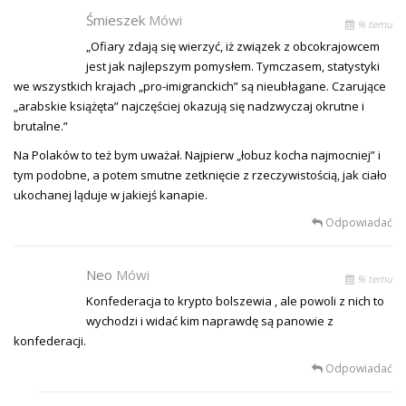
Śmieszek
Mówi
% temu
„Ofiary zdają się wierzyć, iż związek z obcokrajowcem
jest jak najlepszym pomysłem. Tymczasem, statystyki
we wszystkich krajach „pro-imigranckich” są nieubłagane. Czarujące
„arabskie książęta” najczęściej okazują się nadzwyczaj okrutne i
brutalne.”
Na Polaków to też bym uważał. Najpierw „łobuz kocha najmocniej” i
tym podobne, a potem smutne zetknięcie z rzeczywistością, jak ciało
ukochanej ląduje w jakiejś kanapie.
Odpowiadać
Neo
Mówi
% temu
Konfederacja to krypto bolszewia , ale powoli z nich to
wychodzi i widać kim naprawdę są panowie z
konfederacji.
Odpowiadać