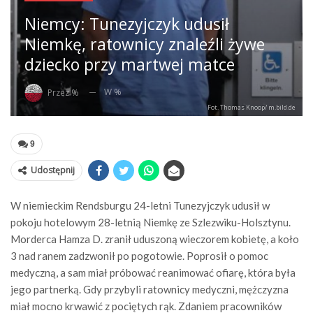
Niemcy: Tunezyjczyk udusił
Niemkę, ratownicy znaleźli żywe
dziecko przy martwej matce
W %
Przez %
Fot. Thomas Knoop/ m.bild.de
9
Udostępnij
W niemieckim Rendsburgu 24-letni Tunezyjczyk udusił w
pokoju hotelowym 28-letnią Niemkę ze Szlezwiku-Holsztynu.
Morderca Hamza D. zranił uduszoną wieczorem kobietę, a koło
3 nad ranem zadzwonił po pogotowie. Poprosił o pomoc
medyczną, a sam miał próbować reanimować ofiarę, która była
jego partnerką. Gdy przybyli ratownicy medyczni, mężczyzna
miał mocno krwawić z pociętych rąk. Zdaniem pracowników