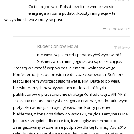
Co to za „rozwoj” Polski, jezeli nie zmniejsza sie
emigracja a rosna podatki, koszty i imigracja – te
wszystkie slowa A Dudy sa puste.
Odpowiadać
Ruder Conlow
Mówi
% temu
Nie wiem w jakim celu przytoczyłeś wypowiedź
Sośnierza, dla mnie jego słowa są odrzucające.
Zresztą większość wypowiedzi elementu wolnościowego
Konfederacji jest po prostu nie do zaakceptowania. Sośnierz
jest tu liderem wyprzedzając nawet JE JKM. Dlatego po wielu
bezskutecznych nawoływaniach na forach różnych
publikatorów o przestawienie strategii Konfederacji z ANTYPIS
TOTAL na PIS BIS / pomysł Grzegorza Brauna/, po dodatkowym
prztyczku w nos jakim było głosowanie Konfy przeciw
budżetowi, z żoną doszliśmy do wniosku, że głosujemy na Dudę.
Jest to szczególnie dla mnie tragiczne, gdyż byłem mocno
zaangażowany w zbieranie podpisów dla tej formacji /od 2015
roku, kiedy GB starał się o prezydenturę/, ale nasza rodzinna