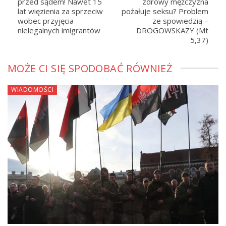
przed sądem! Nawet 15
zdrowy mężczyzna
lat więzienia za sprzeciw
pożałuje seksu? Problem
wobec przyjęcia
ze spowiedzią –
nielegalnych imigrantów
DROGOWSKAZY (Mt
5,37)
MOŻE CI SIĘ SPODOBAĆ RÓWNIEŻ
WIADOMOŚCI