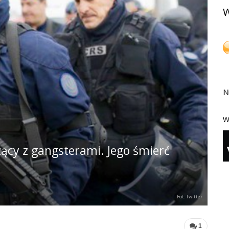
W
N
W
czący z gangsterami. Jego śmierć
Fot. Twitter
1