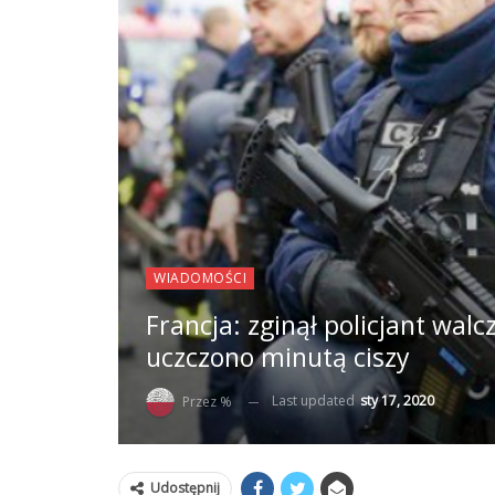
WIADOMOŚCI
Francja: zginął policjant wal
uczczono minutą ciszy
Last updated
sty 17, 2020
Przez %
Udostępnij