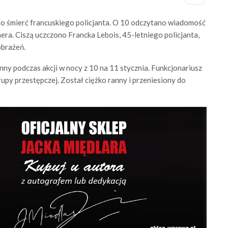
ono śmierć francuskiego policjanta. O 10 odczytano wiadomość
ra. Ciszą uczczono Francka Lebois, 45-letniego policjanta,
obrażeń.
nny podczas akcji w nocy z 10 na 11 stycznia. Funkcjonariusz
py przestępczej. Został ciężko ranny i przeniesiony do