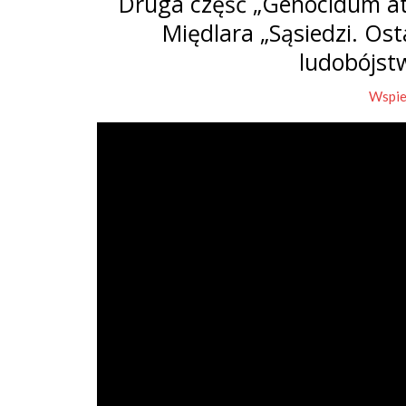
Druga część „Genocidum at
Międlara „Sąsiedzi. Os
ludobójst
Wspie