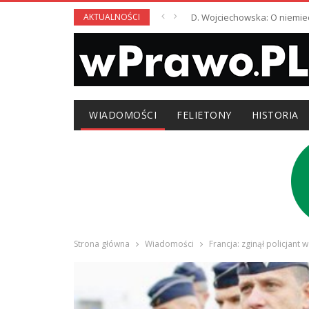
AKTUALNOŚCI
D. Wojciechowska: O niemie
WIADOMOŚCI
FELIETONY
HISTORIA
Strona główna
Wiadomości
Francja: zginął policjant