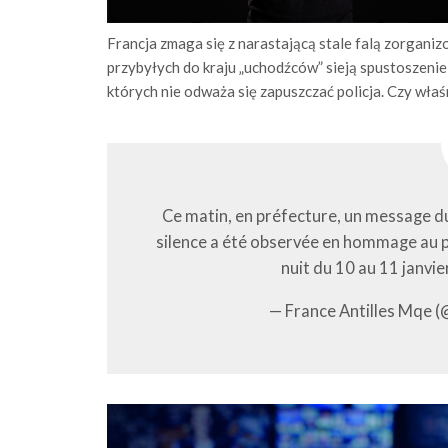
Francja zmaga się z narastającą stale falą zorgani
przybyłych do kraju „uchodźców” sieją spustoszenie
których nie odważa się zapuszczać policja. Czy wła
Ce matin, en préfecture, un message du 
silence a été observée en hommage au po
nuit du 10 au 11 janvi
— France Antilles Mqe 