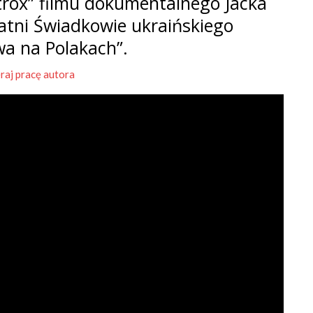
rox” filmu dokumentalnego Jacka
tatni Świadkowie ukraińskiego
wa na Polakach”.
raj pracę autora