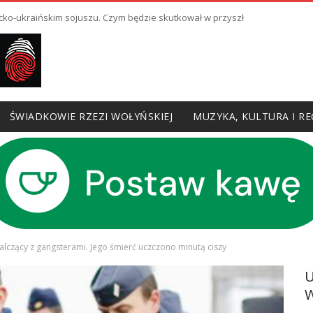
cko-ukraińskim sojuszu. Czym będzie skutkował w przyszłości?
ŚWIADKOWIE RZEZI WOŁYŃSKIEJ
MUZYKA, KULTURA I RE
 walczący z gangsterami. Jego śmierć uczczono minutą ciszy
W