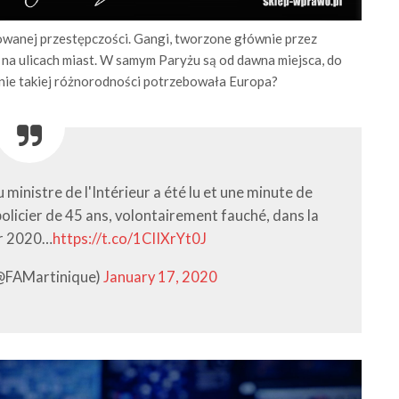
zowanej przestępczości. Gangi, tworzone głównie przez
 na ulicach miast. W samym Paryżu są od dawna miejsca, do
śnie takiej różnorodności potrzebowała Europa?
ministre de l'Intérieur a été lu et une minute de
licier de 45 ans, volontairement fauché, dans la
er 2020…
https://t.co/1CIIXrYt0J
(@FAMartinique)
January 17, 2020