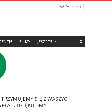
Zaloguj się
CENZJE
FILMY
JESZCZE
UTRZYMUJEMY SIĘ Z WASZYCH
PŁAT. DZIĘKUJEMY!