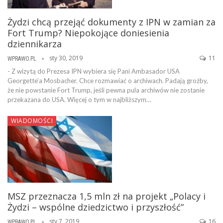
Żydzi chcą przejąć dokumenty z IPN w zamian za
Fort Trump? Niepokojące doniesienia
dziennikarza
sty 30, 2019
11
WPRAWO.PL
- Z wizytą do Prezesa IPN wybiera się Pani Ambasador USA
Georgette’a Mosbacher. Chce rozmawiać o archiwach. Padają groźby,
że nie powstanie Fort Trump, jeśli pewna pula archiwów nie zostanie
przekazana do USA. Więcej o tym w najbliższym…
WIADOMOŚCI
MSZ przeznacza 1,5 mln zł na projekt „Polacy i
Żydzi – wspólne dziedzictwo i przyszłość”
sty 7, 2019
16
WPRAWO.PL