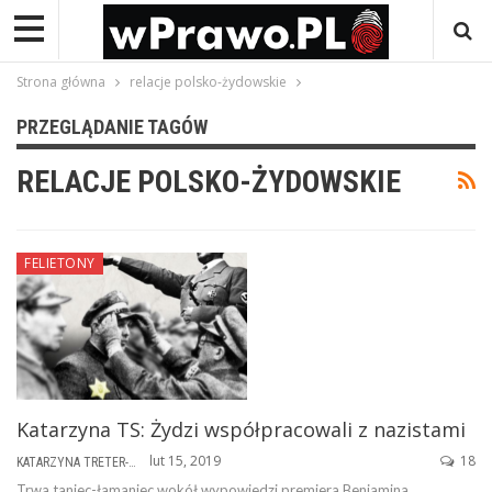
Strona główna
relacje polsko-żydowskie
PRZEGLĄDANIE TAGÓW
RELACJE POLSKO-ŻYDOWSKIE
FELIETONY
Katarzyna TS: Żydzi współpracowali z nazistami
lut 15, 2019
18
KATARZYNA TRETER-SIERPIŃSKA
Trwa taniec-łamaniec wokół wypowiedzi premiera Benjamina