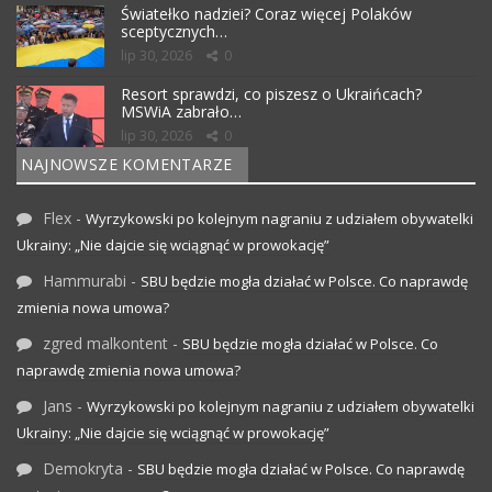
Światełko nadziei? Coraz więcej Polaków
sceptycznych…
lip 30, 2026
0
Resort sprawdzi, co piszesz o Ukraińcach?
MSWiA zabrało…
lip 30, 2026
0
NAJNOWSZE KOMENTARZE
Flex
-
Wyrzykowski po kolejnym nagraniu z udziałem obywatelki
Ukrainy: „Nie dajcie się wciągnąć w prowokację”
Hammurabi
-
SBU będzie mogła działać w Polsce. Co naprawdę
zmienia nowa umowa?
zgred malkontent
-
SBU będzie mogła działać w Polsce. Co
naprawdę zmienia nowa umowa?
Jans
-
Wyrzykowski po kolejnym nagraniu z udziałem obywatelki
Ukrainy: „Nie dajcie się wciągnąć w prowokację”
Demokryta
-
SBU będzie mogła działać w Polsce. Co naprawdę