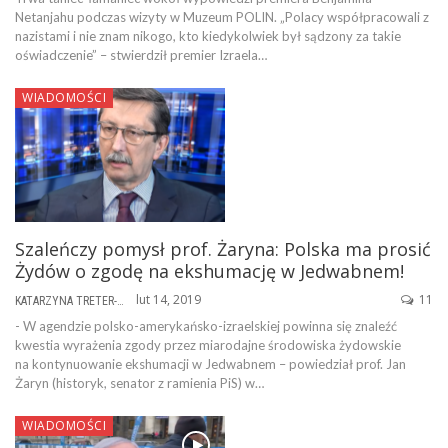
Netanjahu podczas wizyty w Muzeum POLIN. „Polacy współpracowali z
nazistami i nie znam nikogo, kto kiedykolwiek był sądzony za takie
oświadczenie” – stwierdził premier Izraela…
WIADOMOŚCI
Szaleńczy pomysł prof. Żaryna: Polska ma prosić
Żydów o zgodę na ekshumację w Jedwabnem!
lut 14, 2019
11
KATARZYNA TRETER-SIERPIŃSKA
- W agendzie polsko-amerykańsko-izraelskiej powinna się znaleźć
kwestia wyrażenia zgody przez miarodajne środowiska żydowskie
na kontynuowanie ekshumacji w Jedwabnem – powiedział prof. Jan
Żaryn (historyk, senator z ramienia PiS) w…
WIADOMOŚCI