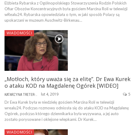
Elżbieta Rybarska z Ogólnopolskiego Stowarzyszenia Rodzin Polskich
Ofiar Obozów Koncentracyjnych była gościem Marcina Roli w telewizji
wRealu24. Rybarska opowiedziała o tym, w jaki sposób Polacy są
upokarzani w muzeum Auschwitz-Birkenau…
WIADOMOŚCI
„Motłoch, który uważa się za elitę”. Dr Ewa Kurek
o ataku KOD na Magdalenę Ogórek [WIDEO]
lut 4, 2019
5
KATARZYNA TRETER-SIERPIŃSKA
Dr Ewa Kurek była w niedzielę gościem Marcina Roli w telewizji
wrealu24. Podczas rozmowy odniosła się do ataku KOD na Magdalenę
Ogórek, podczas którego dziennikarka była wyzywana, a jej auto
zostało porysowane i oklejone wlepkami. Dr Kurek…
WIADOMOŚCI