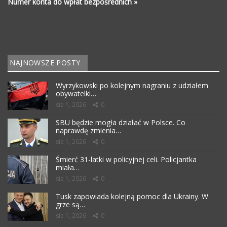
Numer konta do wpłat bezpośrednich »
NAJNOWSZE POSTY
Wyrzykowski po kolejnym nagraniu z udziałem
obywatelki…
sie 1, 2026
0
SBU będzie mogła działać w Polsce. Co
naprawdę zmienia…
sie 1, 2026
0
Śmierć 31-latki w policyjnej celi. Policjantka
miała…
sie 1, 2026
0
Tusk zapowiada kolejną pomoc dla Ukrainy. W
grze są…
sie 1, 2026
0