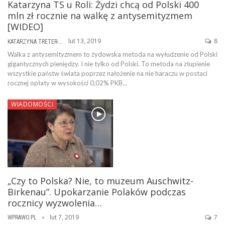
Katarzyna TS u Roli: Żydzi chcą od Polski 400
mln zł rocznie na walkę z antysemityzmem
[WIDEO]
lut 13, 2019
8
KATARZYNA TRETER-SIERPIŃSKA
Walka z antysemityzmem to żydowska metoda na wyłudzenie od Polski
gigantycznych pieniędzy. I nie tylko od Polski. To metoda na złupienie
wszystkie państw świata poprzez nałożenie na nie haraczu w postaci
rocznej opłaty w wysokości 0,02% PKB…
WIADOMOŚCI
„Czy to Polska? Nie, to muzeum Auschwitz-
Birkenau”. Upokarzanie Polaków podczas
rocznicy wyzwolenia…
lut 7, 2019
7
WPRAWO.PL