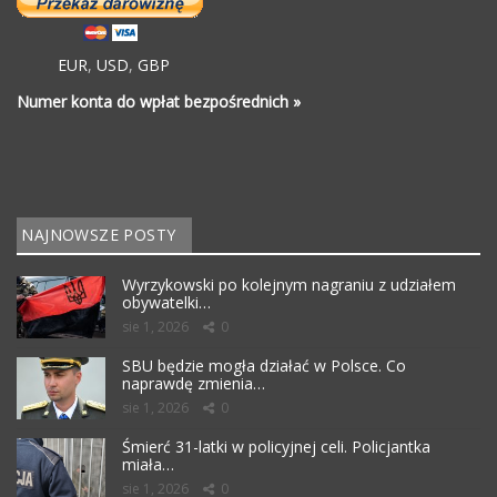
EUR
,
USD
,
GBP
Numer konta do wpłat bezpośrednich »
NAJNOWSZE POSTY
Wyrzykowski po kolejnym nagraniu z udziałem
obywatelki…
sie 1, 2026
0
SBU będzie mogła działać w Polsce. Co
naprawdę zmienia…
sie 1, 2026
0
Śmierć 31-latki w policyjnej celi. Policjantka
miała…
sie 1, 2026
0