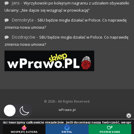
Jans
-
Wyrzykowski po kolejnym nagraniu z udziałem obywatelki
Ukrainy: „Nie dajcie się wciągnąć w prowokację”
Demokryta
-
SBU będzie mogła działać w Polsce. Co naprawdę
zmienia nowa umowa?
Dozdrajców
-
SBU będzie mogła działać w Polsce. Co naprawdę
zmienia nowa umowa?
© 2026 - All Rights Reserved.
wPrawo.pl
×
 tworzymy całkowicie niezależnie. Jeśli doceniasz naszą twórczość, wesprzyj jej 
WESPRZYJ AUTORA
PAYPAL
POSTAW KAWĘ