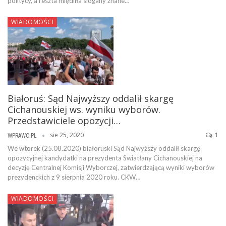
politycy, a reszta międliła slogany znane…
WIADOMOŚCI
Białoruś: Sąd Najwyższy oddalił skargę
Cichanouskiej ws. wyniku wyborów.
Przedstawiciele opozycji…
sie 25, 2020
1
WPRAWO.PL
We wtorek (25.08.2020) białoruski Sąd Najwyższy oddalił skargę
opozycyjnej kandydatki na prezydenta Swiatłany Cichanouskiej na
decyzję Centralnej Komisji Wyborczej, zatwierdzającą wyniki wyborów
prezydenckich z 9 sierpnia 2020 roku. CKW…
WIADOMOŚCI