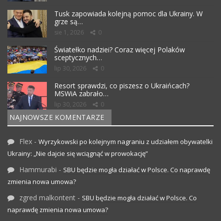
Tusk zapowiada kolejną pomoc dla Ukrainy. W
grze są…
sie 1, 2026
0
Światełko nadziei? Coraz więcej Polaków
sceptycznych…
lip 30, 2026
0
Resort sprawdzi, co piszesz o Ukraińcach?
MSWiA zabrało…
lip 30, 2026
0
NAJNOWSZE KOMENTARZE
Flex
-
Wyrzykowski po kolejnym nagraniu z udziałem obywatelki
Ukrainy: „Nie dajcie się wciągnąć w prowokację”
Hammurabi
-
SBU będzie mogła działać w Polsce. Co naprawdę
zmienia nowa umowa?
zgred malkontent
-
SBU będzie mogła działać w Polsce. Co
naprawdę zmienia nowa umowa?