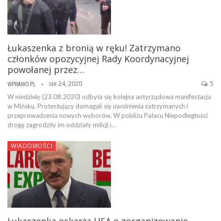
Łukaszenka z bronią w ręku! Zatrzymano
członków opozycyjnej Rady Koordynacyjnej
powołanej przez…
sie 24, 2020
5
WPRAWO.PL
W niedzielę (23.08.2020) odbyła się kolejna antyrządowa manifestacja
w Mińsku. Protestujący domagali się uwolnienia zatrzymanych i
przeprowadzenia nowych wyborów. W pobliżu Pałacu Niepodległości
drogę zagrodziły im oddziały milicji i…
WIADOMOŚCI
Łukaszenka oskarża USA o zorganizowanie