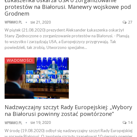
protestów na Białorusi. Manewry wojskowe pod
Grodnem
sie 21, 2020
27
WPRAWO.PL
W piątek (21.08.2020) prezydent Aleksander Łukaszenka oskarżył
Stany Zjednoczone o zorganizowanie protestów na Białorusi. - Planują
to wszystko i zarządzają USA, a Europejczycy przygrywają. Tak
powiedzieli, tak zrobią. Utworzono specjalne…
WIADOMOŚCI
Nadzwyczajny szczyt Rady Europejskiej: „Wybory
na Białorusi powinny zostać powtórzone”
sie 19, 2020
14
WPRAWO.PL
W środę (19.08.2020) odbył się nadzwyczajny szczyt Rady Europejskiej
w sprawie Białorusi. O zwołanie szczytu zaapelował 10 sierpnia premier