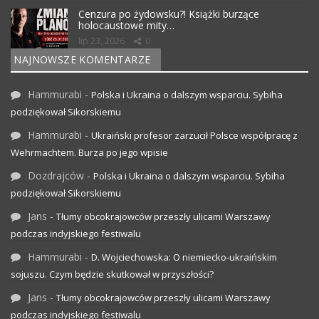
Cenzura po żydowsku?! Książki burzące
holocaustowe mity…
lip 23, 2026
0
NAJNOWSZE KOMENTARZE
Hammurabi
-
Polska i Ukraina o dalszym wsparciu. Sybiha
podziękował Sikorskiemu
Hammurabi
-
Ukraiński profesor zarzucił Polsce współpracę z
Wehrmachtem. Burza po jego wpisie
Dozdrajców
-
Polska i Ukraina o dalszym wsparciu. Sybiha
podziękował Sikorskiemu
Jans
-
Tłumy obcokrajowców przeszły ulicami Warszawy
podczas indyjskiego festiwalu
Hammurabi
-
D. Wojciechowska: O niemiecko-ukraińskim
sojuszu. Czym będzie skutkował w przyszłości?
Jans
-
Tłumy obcokrajowców przeszły ulicami Warszawy
podczas indyjskiego festiwalu