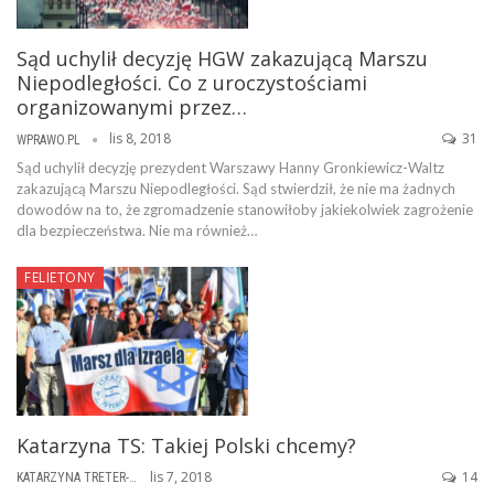
Sąd uchylił decyzję HGW zakazującą Marszu
Niepodległości. Co z uroczystościami
organizowanymi przez…
lis 8, 2018
31
WPRAWO.PL
Sąd uchylił decyzję prezydent Warszawy Hanny Gronkiewicz-Waltz
zakazującą Marszu Niepodległości. Sąd stwierdził, że nie ma żadnych
dowodów na to, że zgromadzenie stanowiłoby jakiekolwiek zagrożenie
dla bezpieczeństwa. Nie ma również…
FELIETONY
Katarzyna TS: Takiej Polski chcemy?
lis 7, 2018
14
KATARZYNA TRETER-SIERPIŃSKA