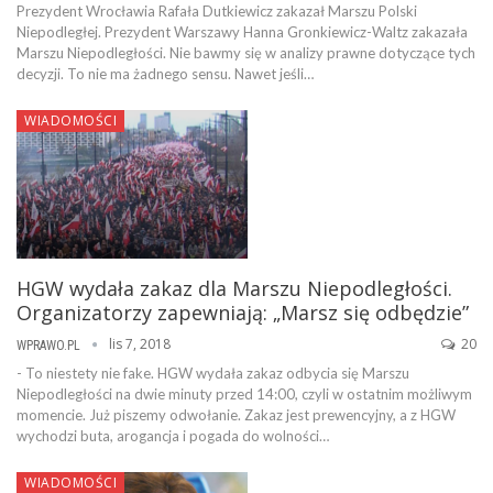
Prezydent Wrocławia Rafała Dutkiewicz zakazał Marszu Polski
Niepodległej. Prezydent Warszawy Hanna Gronkiewicz-Waltz zakazała
Marszu Niepodległości. Nie bawmy się w analizy prawne dotyczące tych
decyzji. To nie ma żadnego sensu. Nawet jeśli…
WIADOMOŚCI
HGW wydała zakaz dla Marszu Niepodległości.
Organizatorzy zapewniają: „Marsz się odbędzie”
lis 7, 2018
20
WPRAWO.PL
- To niestety nie fake. HGW wydała zakaz odbycia się Marszu
Niepodległości na dwie minuty przed 14:00, czyli w ostatnim możliwym
momencie. Już piszemy odwołanie. Zakaz jest prewencyjny, a z HGW
wychodzi buta, arogancja i pogada do wolności…
WIADOMOŚCI