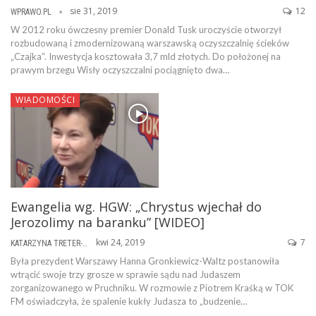
sie 31, 2019
12
WPRAWO.PL
W 2012 roku ówczesny premier Donald Tusk uroczyście otworzył
rozbudowaną i zmodernizowaną warszawską oczyszczalnię ścieków
„Czajka”. Inwestycja kosztowała 3,7 mld złotych. Do położonej na
prawym brzegu Wisły oczyszczalni pociągnięto dwa…
WIADOMOŚCI
Ewangelia wg. HGW: „Chrystus wjechał do
Jerozolimy na baranku” [WIDEO]
kwi 24, 2019
7
KATARZYNA TRETER-SIERPIŃSKA
Była prezydent Warszawy Hanna Gronkiewicz-Waltz postanowiła
wtrącić swoje trzy grosze w sprawie sądu nad Judaszem
zorganizowanego w Pruchniku. W rozmowie z Piotrem Kraśką w TOK
FM oświadczyła, że spalenie kukły Judasza to „budzenie…