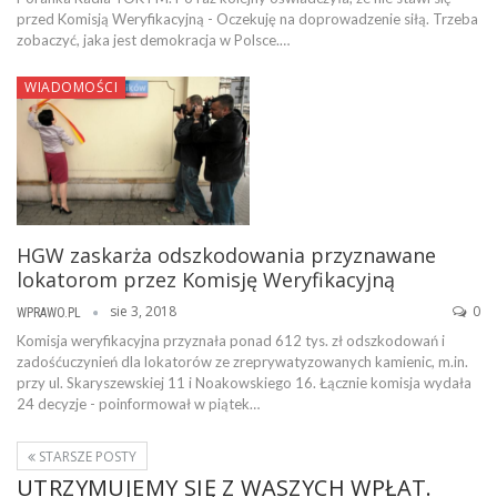
przed Komisją Weryfikacyjną - Oczekuję na doprowadzenie siłą. Trzeba
zobaczyć, jaka jest demokracja w Polsce.…
WIADOMOŚCI
HGW zaskarża odszkodowania przyznawane
lokatorom przez Komisję Weryfikacyjną
sie 3, 2018
0
WPRAWO.PL
Komisja weryfikacyjna przyznała ponad 612 tys. zł odszkodowań i
zadośćuczynień dla lokatorów ze zreprywatyzowanych kamienic, m.in.
przy ul. Skaryszewskiej 11 i Noakowskiego 16. Łącznie komisja wydała
24 decyzje - poinformował w piątek…
STARSZE POSTY
UTRZYMUJEMY SIĘ Z WASZYCH WPŁAT.