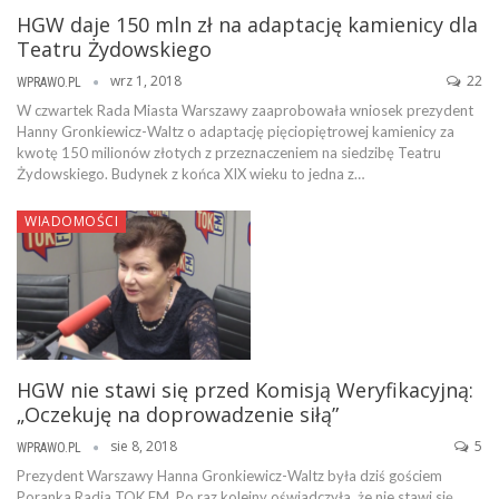
HGW daje 150 mln zł na adaptację kamienicy dla
Teatru Żydowskiego
wrz 1, 2018
22
WPRAWO.PL
W czwartek Rada Miasta Warszawy zaaprobowała wniosek prezydent
Hanny Gronkiewicz-Waltz o adaptację pięciopiętrowej kamienicy za
kwotę 150 milionów złotych z przeznaczeniem na siedzibę Teatru
Żydowskiego. Budynek z końca XIX wieku to jedna z…
WIADOMOŚCI
HGW nie stawi się przed Komisją Weryfikacyjną:
„Oczekuję na doprowadzenie siłą”
sie 8, 2018
5
WPRAWO.PL
Prezydent Warszawy Hanna Gronkiewicz-Waltz była dziś gościem
Poranka Radia TOK FM. Po raz kolejny oświadczyła, że nie stawi się