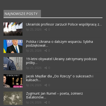
NAJNOWSZE POSTY
Ukraiński profesor zarzucił Polsce współpracę z…
lip 25, 2026
0
Polska i Ukraina o dalszym wsparciu. Sybiha
podziękował…
lip 25, 2026
0
19-letni obywatel Ukrainy zatrzymany podczas
próby…
lip 25, 2026
0
Jacek Międlar dla „Do Rzeczy” o sukcesach i
kulisach…
lip 24, 2026
0
Zygmunt Jan Rumel – poeta, żołnierz
Batalionów…
lip 24, 2026
0