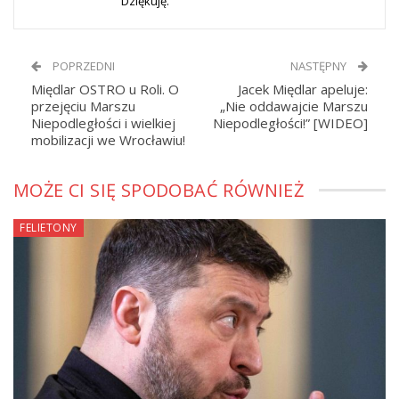
Dziękuję.
POPRZEDNI
NASTĘPNY
Międlar OSTRO u Roli. O
Jacek Międlar apeluje:
przejęciu Marszu
„Nie oddawajcie Marszu
Niepodległości i wielkiej
Niepodległości!” [WIDEO]
mobilizacji we Wrocławiu!
MOŻE CI SIĘ SPODOBAĆ RÓWNIEŻ
FELIETONY