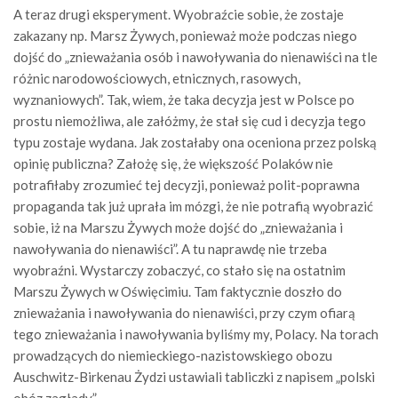
A teraz drugi eksperyment. Wyobraźcie sobie, że zostaje
zakazany np. Marsz Żywych, ponieważ może podczas niego
dojść do „znieważania osób i nawoływania do nienawiści na tle
różnic narodowościowych, etnicznych, rasowych,
wyznaniowych”. Tak, wiem, że taka decyzja jest w Polsce po
prostu niemożliwa, ale załóżmy, że stał się cud i decyzja tego
typu zostaje wydana. Jak zostałaby ona oceniona przez polską
opinię publiczna? Założę się, że większość Polaków nie
potrafiłaby zrozumieć tej decyzji, ponieważ polit-poprawna
propaganda tak już uprała im mózgi, że nie potrafią wyobrazić
sobie, iż na Marszu Żywych może dojść do „znieważania i
nawoływania do nienawiści”. A tu naprawdę nie trzeba
wyobraźni. Wystarczy zobaczyć, co stało się na ostatnim
Marszu Żywych w Oświęcimiu. Tam faktycznie doszło do
znieważania i nawoływania do nienawiści, przy czym ofiarą
tego znieważania i nawoływania byliśmy my, Polacy. Na torach
prowadzących do niemieckiego-nazistowskiego obozu
Auschwitz-Birkenau Żydzi ustawiali tabliczki z napisem „polski