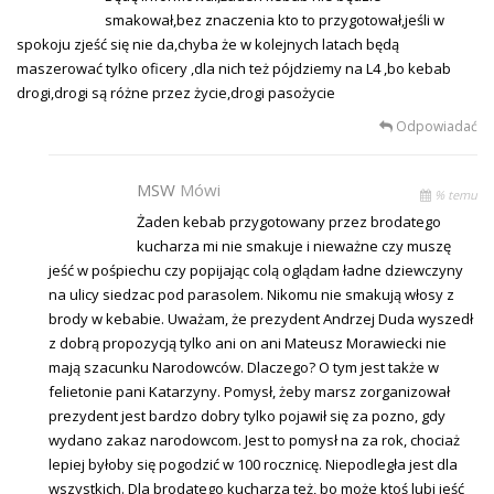
smakował,bez znaczenia kto to przygotował,jeśli w
spokoju zjeść się nie da,chyba że w kolejnych latach będą
maszerować tylko oficery ,dla nich też pójdziemy na L4 ,bo kebab
drogi,drogi są różne przez życie,drogi pasożycie
Odpowiadać
MSW
Mówi
% temu
Żaden kebab przygotowany przez brodatego
kucharza mi nie smakuje i nieważne czy muszę
jeść w pośpiechu czy popijając colą oglądam ładne dziewczyny
na ulicy siedzac pod parasolem. Nikomu nie smakują włosy z
brody w kebabie. Uważam, że prezydent Andrzej Duda wyszedł
z dobrą propozycją tylko ani on ani Mateusz Morawiecki nie
mają szacunku Narodowców. Dlaczego? O tym jest także w
felietonie pani Katarzyny. Pomysł, żeby marsz zorganizował
prezydent jest bardzo dobry tylko pojawił się za pozno, gdy
wydano zakaz narodowcom. Jest to pomysł na za rok, chociaż
lepiej byłoby się pogodzić w 100 rocznicę. Niepodległa jest dla
wszystkich. Dla brodatego kucharza też, bo może ktoś lubi jeść