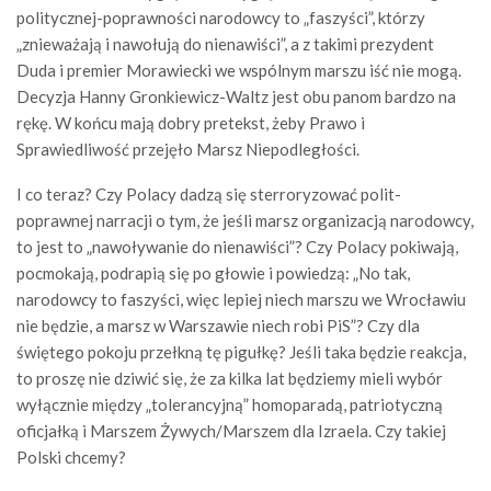
politycznej-poprawności narodowcy to „faszyści”, którzy
„znieważają i nawołują do nienawiści”, a z takimi prezydent
Duda i premier Morawiecki we wspólnym marszu iść nie mogą.
Decyzja Hanny Gronkiewicz-Waltz jest obu panom bardzo na
rękę. W końcu mają dobry pretekst, żeby Prawo i
Sprawiedliwość przejęło Marsz Niepodległości.
I co teraz? Czy Polacy dadzą się sterroryzować polit-
poprawnej narracji o tym, że jeśli marsz organizacją narodowcy,
to jest to „nawoływanie do nienawiści”? Czy Polacy pokiwają,
pocmokają, podrapią się po głowie i powiedzą: „No tak,
narodowcy to faszyści, więc lepiej niech marszu we Wrocławiu
nie będzie, a marsz w Warszawie niech robi PiS”? Czy dla
świętego pokoju przełkną tę pigułkę? Jeśli taka będzie reakcja,
to proszę nie dziwić się, że za kilka lat będziemy mieli wybór
wyłącznie między „tolerancyjną” homoparadą, patriotyczną
oficjałką i Marszem Żywych/Marszem dla Izraela. Czy takiej
Polski chcemy?