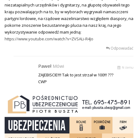
niezatapialnych urzędników i dygnitarzy, na głupotę obywateli tego
kraju pozwalających na to, by w wyborach wygrywali namaszczeni
partyjni lordowie, na rządowe wazeliniarstwo względem diaspory, na
pokorne znoszenie bezustannego plucia na nasz kraj, na jego
wykorzystywanie odpowiedź mam jedną:
https://www.youtube.com/watch?v=ZVSALi-R4Jo
Odpowiadać
Paweł
Mówi
% temu
ZAJEBISCIE!!!! Tak to jest strzał w 100!!! ???
CWP