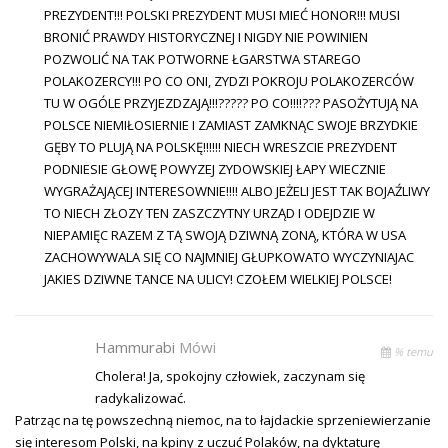
PREZYDENT!!! POLSKI PREZYDENT MUSI MIEĆ HONOR!!! MUSI
BRONIĆ PRAWDY HISTORYCZNEJ I NIGDY NIE POWINIEN
POZWOLIĆ NA TAK POTWORNE ŁGARSTWA STAREGO
POLAKOZERCY!!! PO CO ONI, ZYDZI POKROJU POLAKOZERCÓW
TU W OGÓLE PRZYJEZDZAJĄ!!!????? PO CO!!!!??? PASOŻYTUJĄ NA
POLSCE NIEMIŁOSIERNIE I ZAMIAST ZAMKNĄC SWOJE BRZYDKIE
GĘBY TO PLUJĄ NA POLSKĘ!!!!!! NIECH WRESZCIE PREZYDENT
PODNIESIE GŁOWĘ POWYZEJ ZYDOWSKIEJ ŁAPY WIECZNIE
WYGRAŻAJĄCEJ INTERESOWNIE!!!! ALBO JEŻELI JEST TAK BOJAŹLIWY
TO NIECH ZŁOZY TEN ZASZCZYTNY URZĄD I ODEJDZIE W
NIEPAMIĘC RAZEM Z TĄ SWOJĄ DZIWNĄ ZONĄ, KTÓRA W USA
ZACHOWYWALA SIĘ CO NAJMNIEJ GŁUPKOWATO WYCZYNIAJAC
JAKIES DZIWNE TANCE NA ULICY! CZOŁEM WIELKIEJ POLSCE!
Hammurabi
Mówi
% temu
Cholera! Ja, spokojny człowiek, zaczynam się
radykalizować.
Patrząc na tę powszechną niemoc, na to łajdackie sprzeniewierzanie
się interesom Polski, na kpiny z uczuć Polaków, na dyktaturę