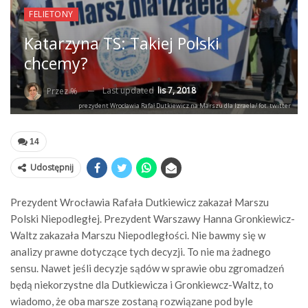
FELIETONY
Katarzyna TS: Takiej Polski
chcemy?
Last updated
lis 7, 2018
Przez %
prezydent Wrocławia Rafał Dutkiewicz na Marszu dla Izraela/ fot. twitter
14
Udostępnij
Prezydent Wrocławia Rafała Dutkiewicz zakazał Marszu
Polski Niepodległej. Prezydent Warszawy Hanna Gronkiewicz-
Waltz zakazała Marszu Niepodległości. Nie bawmy się w
analizy prawne dotyczące tych decyzji. To nie ma żadnego
sensu. Nawet jeśli decyzje sądów w sprawie obu zgromadzeń
będą niekorzystne dla Dutkiewicza i Gronkiewcz-Waltz, to
wiadomo, że oba marsze zostaną rozwiązane pod byle