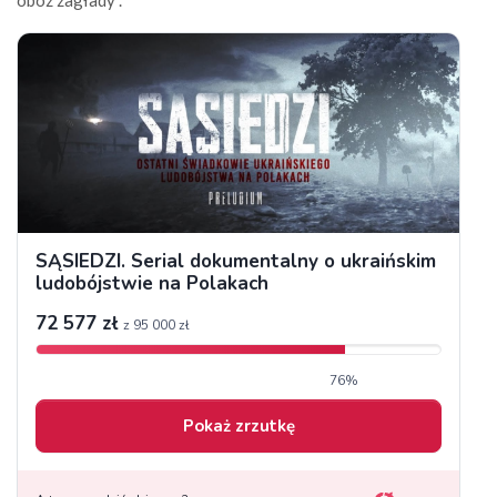
obóz zagłady”.