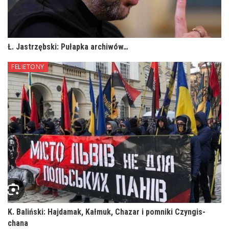
Ł. Jastrzębski: Pułapka archiwów…
FELIETONY
K. Baliński: Hajdamak, Kałmuk, Chazar i pomniki Czyngis-
chana