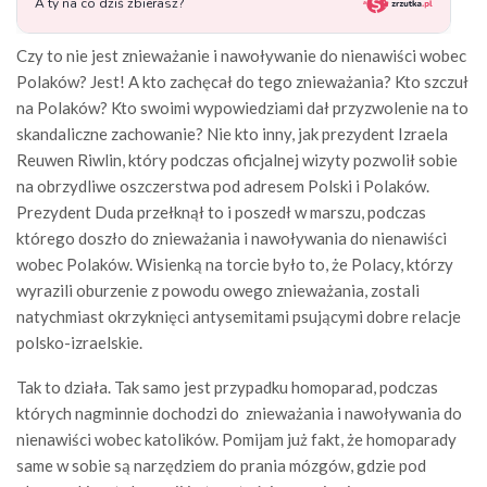
Czy to nie jest znieważanie i nawoływanie do nienawiści wobec
Polaków? Jest! A kto zachęcał do tego znieważania? Kto szczuł
na Polaków? Kto swoimi wypowiedziami dał przyzwolenie na to
skandaliczne zachowanie? Nie kto inny, jak prezydent Izraela
Reuwen Riwlin, który podczas oficjalnej wizyty pozwolił sobie
na obrzydliwe oszczerstwa pod adresem Polski i Polaków.
Prezydent Duda przełknął to i poszedł w marszu, podczas
którego doszło do znieważania i nawoływania do nienawiści
wobec Polaków. Wisienką na torcie było to, że Polacy, którzy
wyrazili oburzenie z powodu owego znieważania, zostali
natychmiast okrzyknięci antysemitami psującymi dobre relacje
polsko-izraelskie.
Tak to działa. Tak samo jest przypadku homoparad, podczas
których nagminnie dochodzi do znieważania i nawoływania do
nienawiści wobec katolików. Pomijam już fakt, że homoparady
same w sobie są narzędziem do prania mózgów, gdzie pod