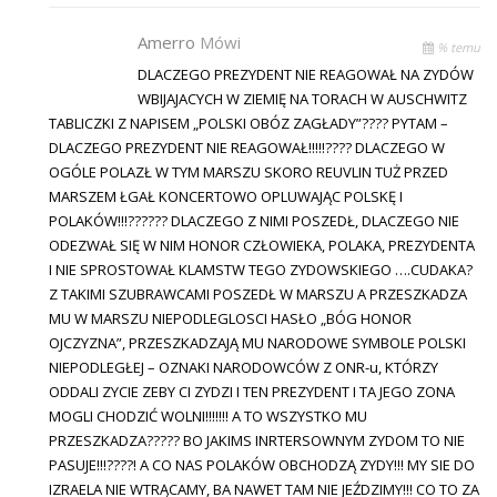
Amerro
Mówi
% temu
DLACZEGO PREZYDENT NIE REAGOWAŁ NA ZYDÓW
WBIJAJACYCH W ZIEMIĘ NA TORACH W AUSCHWITZ
TABLICZKI Z NAPISEM „POLSKI OBÓZ ZAGŁADY”???? PYTAM –
DLACZEGO PREZYDENT NIE REAGOWAŁ!!!!!???? DLACZEGO W
OGÓLE POLAZŁ W TYM MARSZU SKORO REUVLIN TUŻ PRZED
MARSZEM ŁGAŁ KONCERTOWO OPLUWAJĄC POLSKĘ I
POLAKÓW!!!?????? DLACZEGO Z NIMI POSZEDŁ, DLACZEGO NIE
ODEZWAŁ SIĘ W NIM HONOR CZŁOWIEKA, POLAKA, PREZYDENTA
I NIE SPROSTOWAŁ KLAMSTW TEGO ZYDOWSKIEGO ….CUDAKA?
Z TAKIMI SZUBRAWCAMI POSZEDŁ W MARSZU A PRZESZKADZA
MU W MARSZU NIEPODLEGLOSCI HASŁO „BÓG HONOR
OJCZYZNA”, PRZESZKADZAJĄ MU NARODOWE SYMBOLE POLSKI
NIEPODLEGŁEJ – OZNAKI NARODOWCÓW Z ONR-u, KTÓRZY
ODDALI ZYCIE ZEBY CI ZYDZI I TEN PREZYDENT I TA JEGO ZONA
MOGLI CHODZIĆ WOLNI!!!!!!! A TO WSZYSTKO MU
PRZESZKADZA????? BO JAKIMS INRTERSOWNYM ZYDOM TO NIE
PASUJE!!!????! A CO NAS POLAKÓW OBCHODZĄ ZYDY!!! MY SIE DO
IZRAELA NIE WTRĄCAMY, BA NAWET TAM NIE JEŹDZIMY!!! CO TO ZA