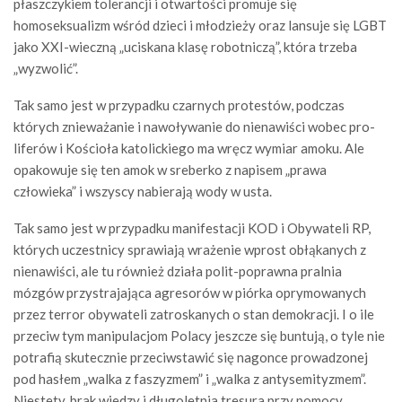
płaszczykiem tolerancji i otwartości promuje się
homoseksualizm wśród dzieci i młodzieży oraz lansuje się LGBT
jako XXI-wieczną „uciskana klasę robotniczą”, która trzeba
„wyzwolić”.
Tak samo jest w przypadku czarnych protestów, podczas
których znieważanie i nawoływanie do nienawiści wobec pro-
liferów i Kościoła katolickiego ma wręcz wymiar amoku. Ale
opakowuje się ten amok w sreberko z napisem „prawa
człowieka” i wszyscy nabierają wody w usta.
Tak samo jest w przypadku manifestacji KOD i Obywateli RP,
których uczestnicy sprawiają wrażenie wprost obłąkanych z
nienawiści, ale tu również działa polit-poprawna pralnia
mózgów przystrajająca agresorów w piórka oprymowanych
przez terror obywateli zatroskanych o stan demokracji. I o ile
przeciw tym manipulacjom Polacy jeszcze się buntują, o tyle nie
potrafią skutecznie przeciwstawić się nagonce prowadzonej
pod hasłem „walka z faszyzmem” i „walka z antysemityzmem”.
Niestety, brak wiedzy i długoletnia tresura przy pomocy