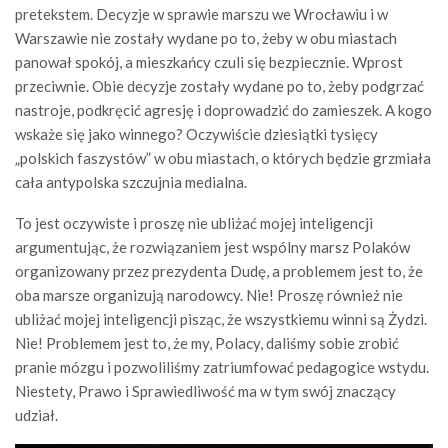
pretekstem. Decyzje w sprawie marszu we Wrocławiu i w
Warszawie nie zostały wydane po to, żeby w obu miastach
panował spokój, a mieszkańcy czuli się bezpiecznie. Wprost
przeciwnie. Obie decyzje zostały wydane po to, żeby podgrzać
nastroje, podkręcić agresję i doprowadzić do zamieszek. A kogo
wskaże się jako winnego? Oczywiście dziesiątki tysięcy
„polskich faszystów” w obu miastach, o których będzie grzmiała
cała antypolska szczujnia medialna.
To jest oczywiste i proszę nie ubliżać mojej inteligencji
argumentując, że rozwiązaniem jest wspólny marsz Polaków
organizowany przez prezydenta Dudę, a problemem jest to, że
oba marsze organizują narodowcy. Nie! Proszę również nie
ubliżać mojej inteligencji pisząc, że wszystkiemu winni są Żydzi.
Nie! Problemem jest to, że my, Polacy, daliśmy sobie zrobić
pranie mózgu i pozwoliliśmy zatriumfować pedagogice wstydu.
Niestety, Prawo i Sprawiedliwość ma w tym swój znaczący
udział.