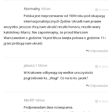
Normalny
Mówi
% temu
Polska jest nieprzerwanie od 1939 roku pod okupacją
internacjonalistycznych Żydów. Ukradli nam prawie
wszystko. Jeszcze chcą nam ukraść resztki honoru, resztki wiary
katolickiej i Marsz. Nie zapominajmy, że przed Marszem
Warszawskim o godzinie 14 jest Msza święta polowa o godzinie 11 i
ją też próbują nam ukraść.
Odpowiadać
Janusz I
Mówi
% temu
W Krakowie odbywają się wielkie uroczystości
pogrzebowe ks. „Wagi”. Co na to ks. Jacek?
Odpowiadać
MicRP
Mówi
% temu
Podpowiadam dwa rozwiązania.