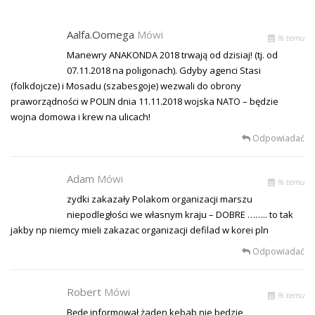
Aalfa.oomega
Mówi
% temu
Manewry ANAKONDA 2018 trwają od dzisiaj! (tj. od
07.11.2018 na poligonach). Gdyby agenci Stasi
(folkdojcze) i Mosadu (szabesgoje) wezwali do obrony
praworządności w POLIN dnia 11.11.2018 wojska NATO – będzie
wojna domowa i krew na ulicach!
Odpowiadać
Adam
Mówi
% temu
zydki zakazały Polakom organizacji marszu
niepodległości we własnym kraju – DOBRE …….. to tak
jakby np niemcy mieli zakazac organizacji defilad w korei pln
Odpowiadać
Robert
Mówi
% temu
Będę informował,żaden kebab nie będzie