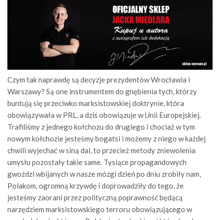
Czym tak naprawdę są decyzje prezydentów Wrocławia i
Warszawy? Są one instrumentem do gnębienia tych, którzy
buntują się przeciwko marksistowskiej doktrynie, która
obowiązywała w PRL, a dziś obowiązuje w Unii Europejskiej.
Trafiliśmy z jednego kołchozu do drugiego i chociaż w tym
nowym kołchozie jesteśmy bogatsi i możemy z niego w każdej
chwili wyjechać w siną dal, to przecież metody zniewolenia
umysłu pozostały takie same. Tysiące propagandowych
gwoździ wbijanych w nasze mózgi dzień po dniu zrobiły nam,
Polakom, ogromną krzywdę i doprowadziły do tego, że
jesteśmy zaorani przez polityczną poprawność będącą
narzędziem marksistowskiego terroru obowiązującego w