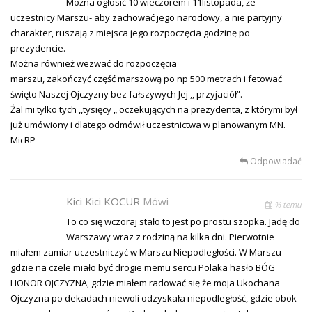
Można ogłosić 10 wieczorem i 11listopada, że
uczestnicy Marszu- aby zachować jego narodowy, a nie partyjny
charakter, ruszają z miejsca jego rozpoczęcia godzinę po
prezydencie.
Można również wezwać do rozpoczęcia
marszu, zakończyć część marszową po np 500 metrach i fetować
święto Naszej Ojczyzny bez fałszywych Jej ,, przyjaciół”.
Żal mi tylko tych ,,tysięcy „ oczekujących na prezydenta, z którymi był
już umówiony i dlatego odmówił uczestnictwa w planowanym MN.
MicRP
Odpowiadać
Kici Kici KOCUR
Mówi
% temu
To co się wczoraj stało to jest po prostu szopka. Jadę do
Warszawy wraz z rodziną na kilka dni. Pierwotnie
miałem zamiar uczestniczyć w Marszu Niepodległości. W Marszu
gdzie na czele miało być drogie memu sercu Polaka hasło BÓG
HONOR OJCZYZNA, gdzie miałem radować się że moja Ukochana
Ojczyzna po dekadach niewoli odzyskała niepodległość, gdzie obok