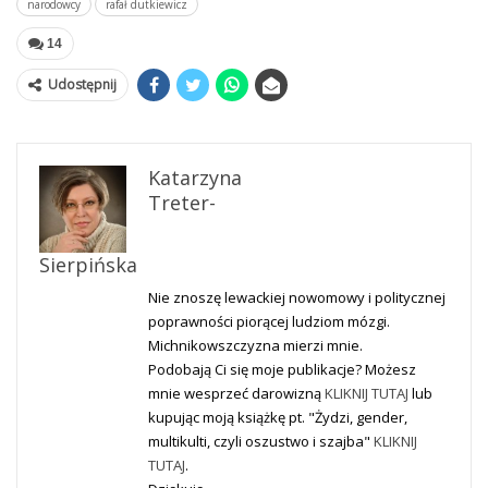
narodowcy
rafał dutkiewicz
14
Udostępnij
Katarzyna
Treter-
Sierpińska
Nie znoszę lewackiej nowomowy i politycznej
poprawności piorącej ludziom mózgi.
Michnikowszczyzna mierzi mnie.
Podobają Ci się moje publikacje? Możesz
mnie wesprzeć darowizną
KLIKNIJ TUTAJ
lub
kupując moją książkę pt. "Żydzi, gender,
multikulti, czyli oszustwo i szajba"
KLIKNIJ
TUTAJ
.