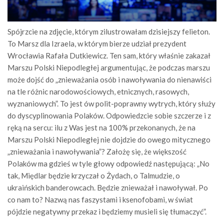
Spójrzcie na zdjęcie, którym zilustrowałam dzisiejszy felieton.
To Marsz dla Izraela, w którym bierze udział prezydent
Wrocławia Rafała Dutkiewicz. Ten sam, który właśnie zakazał
Marszu Polski Niepodległej argumentując, że podczas marszu
może dojść do „znieważania osób i nawoływania do nienawiści
na tle różnic narodowościowych, etnicznych, rasowych,
wyznaniowych”. To jest ów polit-poprawny wytrych, który służy
do dyscyplinowania Polaków. Odpowiedzcie sobie szczerze i z
ręką na sercu: ilu z Was jest na 100% przekonanych, że na
Marszu Polski Niepodległej nie dojdzie do owego mitycznego
„znieważania i nawoływania”? Założę się, że większość
Polaków ma gdzieś w tyle głowy odpowiedź następującą: „No
tak, Międlar będzie krzyczał o Żydach, o Talmudzie, o
ukraińskich banderowcach. Będzie znieważał i nawoływał. Po
co nam to? Nazwą nas faszystami i ksenofobami, w świat
pójdzie negatywny przekaz i będziemy musieli się tłumaczyć”.