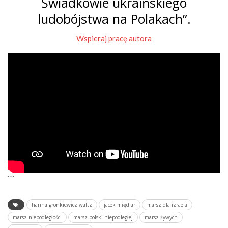
Świadkowie ukraińskiego
ludobójstwa na Polakach”.
Wspieraj pracę autora
```
hanna gronkiewicz waltz
jacek międlar
marsz dla izraela
marsz niepodległości
marsz polski niepodległej
marsz żywych