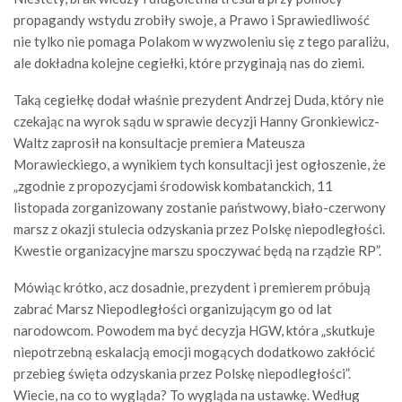
propagandy wstydu zrobiły swoje, a Prawo i Sprawiedliwość
nie tylko nie pomaga Polakom w wyzwoleniu się z tego paraliżu,
ale dokładna kolejne cegiełki, które przyginają nas do ziemi.
Taką cegiełkę dodał właśnie prezydent Andrzej Duda, który nie
czekając na wyrok sądu w sprawie decyzji Hanny Gronkiewicz-
Waltz zaprosił na konsultacje premiera Mateusza
Morawieckiego, a wynikiem tych konsultacji jest ogłoszenie, że
„zgodnie z propozycjami środowisk kombatanckich, 11
listopada zorganizowany zostanie państwowy, biało-czerwony
marsz z okazji stulecia odzyskania przez Polskę niepodległości.
Kwestie organizacyjne marszu spoczywać będą na rządzie RP”.
Mówiąc krótko, acz dosadnie, prezydent i premierem próbują
zabrać Marsz Niepodległości organizującym go od lat
narodowcom. Powodem ma być decyzja HGW, która „skutkuje
niepotrzebną eskalacją emocji mogących dodatkowo zakłócić
przebieg święta odzyskania przez Polskę niepodległości”.
Wiecie, na co to wygląda? To wygląda na ustawkę. Według