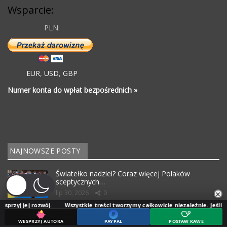
Wsparcie:
PLN:
EUR
,
USD
,
GBP
Numer konta do wpłat bezpośrednich »
NAJNOWSZE POSTY
Światełko nadziei? Coraz więcej Polaków
sceptycznych…
×
lip 30, 2026
0
wój.
Wszystkie treści tworzymy całkowicie niezależnie. Jeśli doceniasz naszą
Resort sprawdzi, co piszesz o Ukraińcach?
MSWiA zabrało…
WESPRZYJ AUTORA
PAYPAL
POSTAW KAWĘ