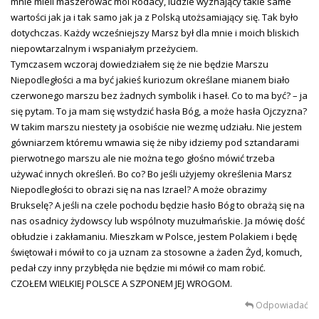
mnie mieli maszerować moi Rodacy, ludzie wyznający takie same
wartości jak ja i tak samo jak ja z Polską utożsamiający się. Tak było
dotychczas. Każdy wcześniejszy Marsz był dla mnie i moich bliskich
niepowtarzalnym i wspaniałym przeżyciem.
Tymczasem wczoraj dowiedziałem się że nie będzie Marszu
Niepodległości a ma być jakieś kuriozum określane mianem biało
czerwonego marszu bez żadnych symbolik i haseł. Co to ma być? – ja
się pytam. To ja mam się wstydzić hasła Bóg, a może hasła Ojczyzna?
W takim marszu niestety ja osobiście nie wezmę udziału. Nie jestem
gówniarzem któremu wmawia się że niby idziemy pod sztandarami
pierwotnego marszu ale nie można tego głośno mówić trzeba
używać innych określeń. Bo co? Bo jeśli użyjemy określenia Marsz
Niepodległości to obrazi się na nas Izrael? A może obrazimy
Brukselę? A jeśli na czele pochodu będzie hasło Bóg to obrażą się na
nas osadnicy żydowscy lub wspólnoty muzułmańskie. Ja mówię dość
obłudzie i zakłamaniu. Mieszkam w Polsce, jestem Polakiem i będę
świętował i mówił to co ja uznam za stosowne a żaden Żyd, komuch,
pedał czy inny przybłęda nie będzie mi mówił co mam robić.
CZOŁEM WIELKIEJ POLSCE A SZPONEM JEJ WROGOM.
Odpowiadać