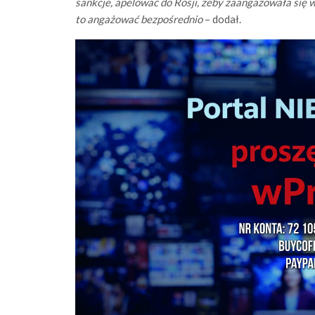
sankcje, apelować do Rosji, żeby zaangażowała się w
to angażować bezpośrednio
– dodał.