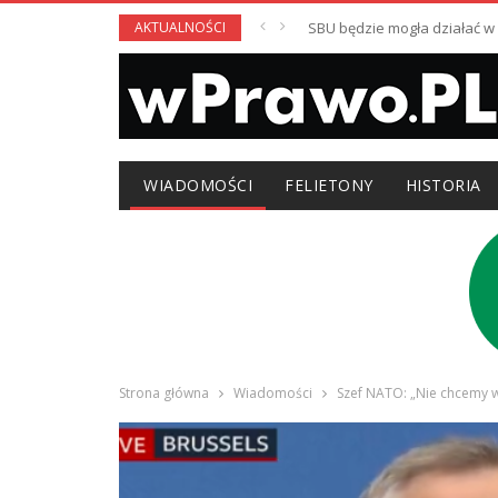
AKTUALNOŚCI
SBU będzie mogła działać 
WIADOMOŚCI
FELIETONY
HISTORIA
Strona główna
Wiadomości
Szef NATO: „Nie chcemy w