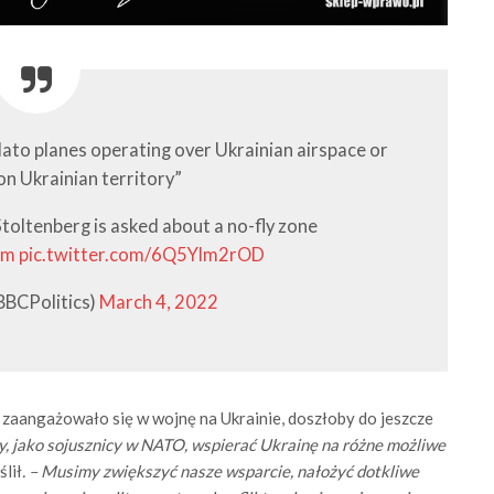
Nato planes operating over Ukrainian airspace or
n Ukrainian territory”
toltenberg is asked about a no-fly zone
bm
pic.twitter.com/6Q5Ylm2rOD
BBCPolitics)
March 4, 2022
zaangażowało się w wojnę na Ukrainie, doszłoby do jeszcze
, jako sojusznicy w NATO, wspierać Ukrainę na różne możliwe
ślił
. – Musimy zwiększyć nasze wsparcie, nałożyć dotkliwe