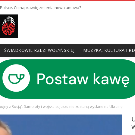
w Polsce. Co naprawdę zmienia nowa umowa?
ŚWIADKOWIE RZEZI WOŁYŃSKIEJ
MUZYKA, KULTURA I RE
ojny z Rosją”. Samoloty i wojska sojuszu nie zostaną wysłane na Ukrainę
W