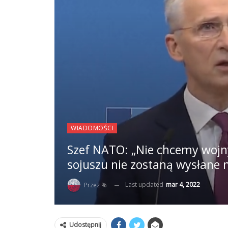
WIADOMOŚCI
Szef NATO: „Nie chcemy wojny
sojuszu nie zostaną wysłane 
Last updated
mar 4, 2022
Przez %
Udostępnij