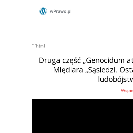
```html
Druga część „Genocidum at
Międlara „Sąsiedzi. Os
ludobójst
Wspie