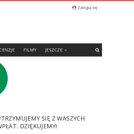
Zaloguj się
CENZJE
FILMY
JESZCZE
UTRZYMUJEMY SIĘ Z WASZYCH
PŁAT. DZIĘKUJEMY!