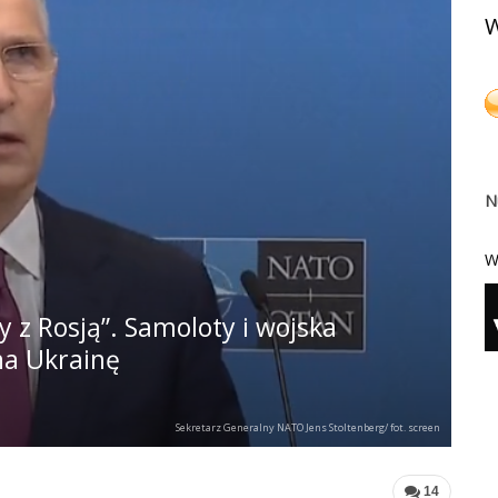
W
N
W
 z Rosją”. Samoloty i wojska
na Ukrainę
Sekretarz Generalny NATO Jens Stoltenberg/ fot. screen
14