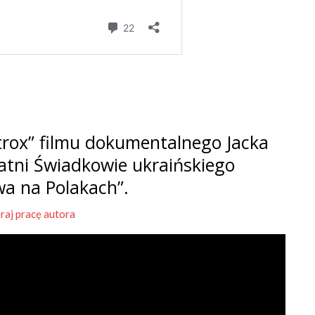
rox” filmu dokumentalnego Jacka
tatni Świadkowie ukraińskiego
wa na Polakach”.
raj pracę autora