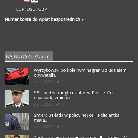
EUR
,
USD
,
GBP
Numer konta do wpłat bezpośrednich »
NAJNOWSZE POSTY
Wyrzykowski po kolejnym nagraniu z udziałem
obywatelki…
sie 1, 2026
0
SBU będzie mogła działać w Polsce. Co
naprawdę zmienia…
sie 1, 2026
0
Śmierć 31-latki w policyjnej celi. Policjantka
miała…
sie 1, 2026
0
Tusk zapowiada kolejną pomoc dla Ukrainy. W