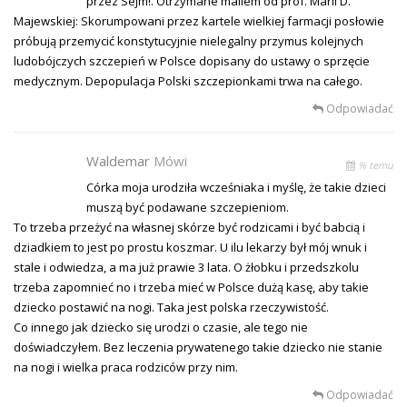
przez Sejm!. Otrzymane mailem od prof. Marii D.
Majewskiej: Skorumpowani przez kartele wielkiej farmacji posłowie
próbują przemycić konstytucyjnie nielegalny przymus kolejnych
ludobójczych szczepień w Polsce dopisany do ustawy o sprzęcie
medycznym. Depopulacja Polski szczepionkami trwa na całego.
Odpowiadać
Waldemar
Mówi
% temu
Córka moja urodziła wcześniaka i myślę, że takie dzieci
muszą być podawane szczepieniom.
To trzeba przeżyć na własnej skórze być rodzicami i być babcią i
dziadkiem to jest po prostu koszmar. U ilu lekarzy był mój wnuk i
stale i odwiedza, a ma już prawie 3 lata. O żłobku i przedszkolu
trzeba zapomnieć no i trzeba mieć w Polsce dużą kasę, aby takie
dziecko postawić na nogi. Taka jest polska rzeczywistość.
Co innego jak dziecko się urodzi o czasie, ale tego nie
doświadczyłem. Bez leczenia prywatenego takie dziecko nie stanie
na nogi i wielka praca rodziców przy nim.
Odpowiadać