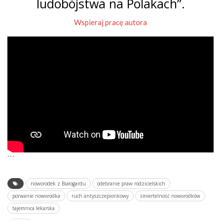
ludobójstwa na Polakach”.
Wspieraj pracę autora
```
noworodek z Białogardu
odebranie praw rodzicielskich
porwanie noworodka
ruch antyszczepionkowy
śmiertelność noworodków
tajemnica lekarska