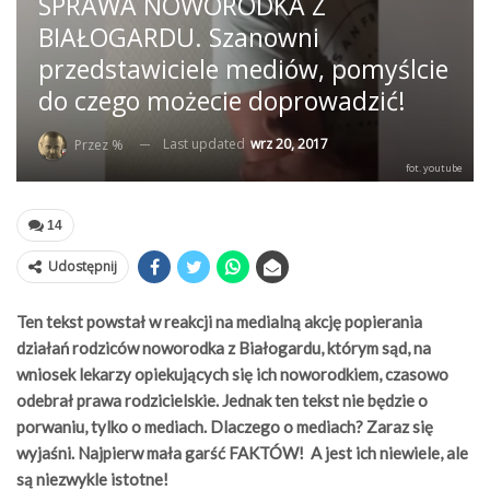
SPRAWA NOWORODKA Z
BIAŁOGARDU. Szanowni
przedstawiciele mediów, pomyślcie
do czego możecie doprowadzić!
Last updated
wrz 20, 2017
Przez %
fot. youtube
14
Udostępnij
Ten tekst powstał w reakcji na medialną akcję popierania
działań rodziców noworodka z Białogardu, którym sąd, na
wniosek lekarzy opiekujących się ich noworodkiem, czasowo
odebrał prawa rodzicielskie. Jednak ten tekst nie będzie o
porwaniu, tylko o mediach. Dlaczego o mediach? Zaraz się
wyjaśni. Najpierw mała garść FAKTÓW! A jest ich niewiele, ale
są niezwykle istotne!