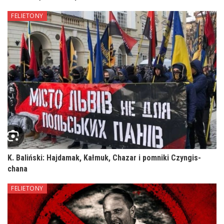
FELIETONY
K. Baliński: Hajdamak, Kałmuk, Chazar i pomniki Czyngis-
chana
FELIETONY