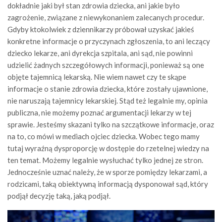
dokładnie jaki był stan zdrowia dziecka, ani jakie było
zagrożenie, związane z niewykonaniem zalecanych procedur.
Gdyby ktokolwiek z dziennikarzy próbował uzyskać jakieś
konkretne informacje o przyczynach zgłoszenia, to ani leczący
dziecko lekarze, ani dyrekcja szpitala, ani sąd, nie powinni
udzielić żadnych szczegółowych informacji, ponieważ są one
objęte tajemnicą lekarską. Nie wiem nawet czy te skąpe
informacje o stanie zdrowia dziecka, które zostały ujawnione,
nie naruszają tajemnicy lekarskiej. Stąd też legalnie my, opinia
publiczna, nie możemy poznać argumentacji lekarzy w tej
sprawie. Jesteśmy skazani tylko na szczątkowe informacje, oraz
na to, co mówi w mediach ojciec dziecka. Wobec tego mamy
tutaj wyraźną dysproporcję w dostępie do rzetelnej wiedzy na
ten temat. Możemy legalnie wysłuchać tylko jednej ze stron.
Jednocześnie uznać należy, że w sporze pomiędzy lekarzami, a
rodzicami, taką obiektywną informacją dysponował sąd, który
podjął decyzję taką, jaką podjął.