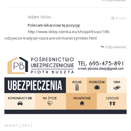
Adam
Mówi
% temu
Polecam lekarzowi tę pozycję:
http://www.sklep.stenka.eu/shoppl/ksiaz/106-
odzywcze-tradycje-ciaza-porod-macierzynstwo.html
Odpowiadać
Strona 1 | od 2 |