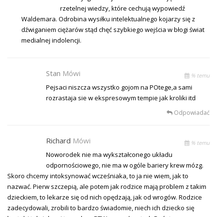
rzetelnej wiedzy, które cechują wypowiedź
Waldemara. Odrobina wysiłku intelektualnego kojarzy się z
dźwiganiem ciężarów stąd chęć szybkiego wejścia w błogi świat
medialnej indolencji.
Stan
Mówi
% temu
Pejsaci niszcza wszystko gojom na POtege,a sami
rozrastaja sie w ekspresowym tempie jak kroliki itd
Odpowiadać
Richard
Mówi
% temu
Noworodek nie ma wykształconego układu
odpornościowego, nie ma w ogóle bariery krew mózg.
Skoro chcemy intoksynować wcześniaka, to ja nie wiem, jak to
nazwać. Pierw szczepią, ale potem jak rodzice mają problem z takim
dzieckiem, to lekarze się od nich opędzają, jak od wrogów. Rodzice
zadecydowali, zrobili to bardzo świadomie, niech ich dziecko się