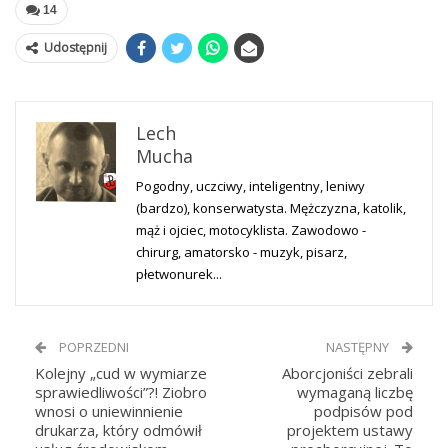
14
Udostępnij
Lech
Mucha
Pogodny, uczciwy, inteligentny, leniwy
(bardzo), konserwatysta. Mężczyzna, katolik,
mąż i ojciec, motocyklista. Zawodowo -
chirurg, amatorsko - muzyk, pisarz,
płetwonurek...
POPRZEDNI
NASTĘPNY
Kolejny „cud w wymiarze
Aborcjoniści zebrali
sprawiedliwości”?! Ziobro
wymaganą liczbę
wnosi o uniewinnienie
podpisów pod
drukarza, który odmówił
projektem ustawy