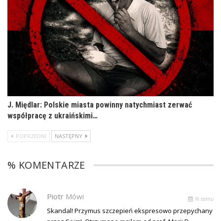
J. Międlar: Polskie miasta powinny natychmiast zerwać
współpracę z ukraińskimi…
POPRZEDNI
NASTĘPNY
% KOMENTARZE
Piotr
Mówi
% temu
Skandal! Przymus szczepień ekspresowo przepychany