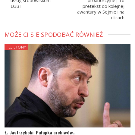
usług środowiskom
proaborcyjnej. To
LGBT
pretekst do kolejnej
awantury w Sejmie i na
ulicach
MOŻE CI SIĘ SPODOBAĆ RÓWNIEŻ
FELIETONY
Ł. Jastrzębski: Pułapka archiwów…