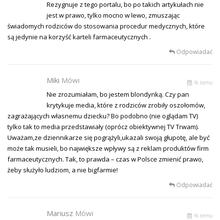
Rezygnuje z tego portalu, bo po takich artykułach nie
jest w prawo, tylko mocno w lewo, zmuszając
świadomych rodziców do stosowania procedur medycznych, które
są jedynie na korzyść karteli farmaceutycznych .
Odpowiadać
Miki
Mówi
% temu
Nie zrozumiałam, bo jestem blondynką. Czy pan
krytykuje media, które z rodziców zrobiły oszołomów,
zagrażających własnemu dziecku? Bo podobno (nie oglądam TV)
tylko tak to media przedstawiały (oprócz obiektywnej TV Trwam).
Uważam,ze dziennikarze się pogrążyli,ukazali swoją głupotę, ale być
może tak musieli, bo największe wpływy są z reklam produktów firm
farmaceutycznych. Tak, to prawda – czas w Polsce zmienić prawo,
żeby służyło ludziom, a nie bigfarmie!
Odpowiadać
Mariusz
Mówi
% temu