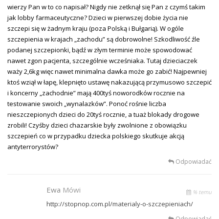
wierzy Pan w to co napisał? Nigdy nie zetknął się Pan z czymś takim
jak lobby farmaceutyczne? Dzieci w pierwszej dobie życia nie
szczepi się w żadnym kraju (poza Polską i Bułgarią). W ogóle
szczepienia w krajach „zachodu” są dobrowolne! Szkodliwość źle
podanej szczepionki, bądź w złym terminie może spowodować
nawet zgon pacjenta, szczególnie wcześniaka. Tutaj dzieciaczek
waży 2,6kg więc nawet minimalna dawka może go zabić! Najpewniej
ktoś wziął w łapę, klepnięto ustawę nakazującą przymusowo szczepić
i koncerny „zachodnie” mają 400tyś noworodków rocznie na
testowanie swoich „wynalazków”. Ponoć rośnie liczba
nieszczepionych dzieci do 20tyś rocznie, a tuaż blokady drogowe
zrobili! Czyśby dzieci chazarskie były zwolnione z obowiązku
szczepień co w przypadku dziecka polskiego skutkuje akcją
antyterrorystów?
Odpowiadać
Ewa
Mówi
% temu
http://stopnop.com.pl/materialy-o-szczepieniach/
Odpowiadać