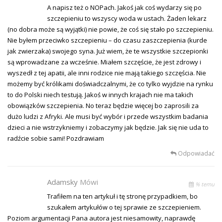
A napisz też o NOPach. Jakoś jak coś wydarzy się po
szczepieniu to wszyscy woda w ustach. Żaden lekarz
(no dobra może są wyjątki) nie powie, że coś się stało po szczepieniu.
Nie byłem przeciwko szczepieniu – do czasu zaszczepienia (kurde
jak zwierzaka) swojego syna. Już wiem, że te wszystkie szczepionki
są wprowadzane za wcześnie. Miałem szczęście, że jest zdrowy i
wyszedł z tej apatii, ale inni rodzice nie mają takiego szczęścia. Nie
możemy być królikami doświadczalnymi, że co tylko wyjdzie na rynku
to do Polski niech testują. Jakoś w innych krajach nie ma takich
obowiązków szczepienia. No teraz będzie więcej bo zaprosili za
dużo ludzi z Afryki. Ale musi być wybór i przede wszystkim badania
dzieci a nie wstrzykniemy i zobaczymy jak będzie. Jak się nie uda to
radźcie sobie sami! Pozdrawiam
Odpowiadać
Adamsky
Mówi
% temu
Trafiłem na ten artykuł i tę stronę przypadkiem, bo
szukałem artykułów o tej sprawie ze szczepieniem.
Poziom argumentacji Pana autora jest niesamowity, naprawdę