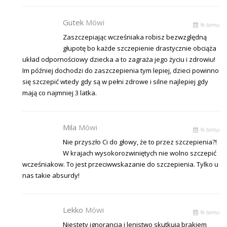
Gutek
Mówi
% temu
Zaszczepiając wcześniaka robisz bezwzględną
głupotę bo każde szczepienie drastycznie obciąża
układ odpornościowy dziecka a to zagraża jego życiu i zdrowiu!
Im później dochodzi do zaszczepienia tym lepiej, dzieci powinno
się szczepić wtedy gdy są w pełni zdrowe i silne najlepiej gdy
mają co najmniej 3 latka.
Mila
Mówi
% temu
Nie przyszło Ci do głowy, że to przez szczepienia?!
W krajach wysokorozwiniętych nie wolno szczepić
wcześniakow. To jest przeciwwskazanie do szczepienia. Tylko u
nas takie absurdy!
Lekko
Mówi
% temu
Niestety ignorancja i lenistwo skutkują brakiem