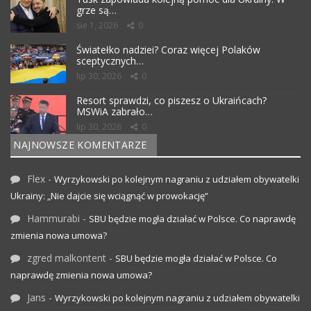
grze są…
sie 1, 2026
0
Światełko nadziei? Coraz więcej Polaków
sceptycznych…
lip 30, 2026
0
Resort sprawdzi, co piszesz o Ukraińcach?
MSWiA zabrało…
lip 30, 2026
0
NAJNOWSZE KOMENTARZE
Flex
-
Wyrzykowski po kolejnym nagraniu z udziałem obywatelki
Ukrainy: „Nie dajcie się wciągnąć w prowokację”
Hammurabi
-
SBU będzie mogła działać w Polsce. Co naprawdę
zmienia nowa umowa?
zgred malkontent
-
SBU będzie mogła działać w Polsce. Co
naprawdę zmienia nowa umowa?
Jans
-
Wyrzykowski po kolejnym nagraniu z udziałem obywatelki