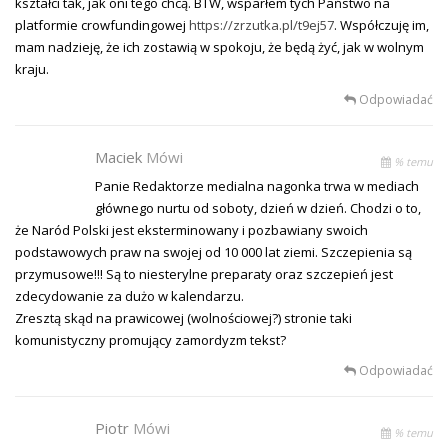
kształci tak, jak oni tego chcą. BTW, wsparłem tych Państwo na
platformie crowfundingowej
https://zrzutka.pl/t9ej57
. Współczuję im,
mam nadzieję, że ich zostawią w spokoju, że będą żyć, jak w wolnym
kraju.
Odpowiadać
Maciek
Mówi
% temu
Panie Redaktorze medialna nagonka trwa w mediach
głównego nurtu od soboty, dzień w dzień. Chodzi o to,
że Naród Polski jest eksterminowany i pozbawiany swoich
podstawowych praw na swojej od 10 000 lat ziemi. Szczepienia są
przymusowe!!! Są to niesterylne preparaty oraz szczepień jest
zdecydowanie za dużo w kalendarzu.
Zresztą skąd na prawicowej (wolnościowej?) stronie taki
komunistyczny promujący zamordyzm tekst?
Odpowiadać
Piotr
Mówi
% temu