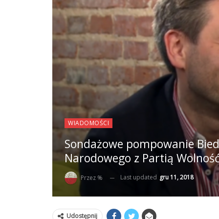
WIADOMOŚCI
Sondażowe pompowanie Biedro
Narodowego z Partią Wolnoś
Last updated
gru 11, 2018
Przez %
Udostępnij