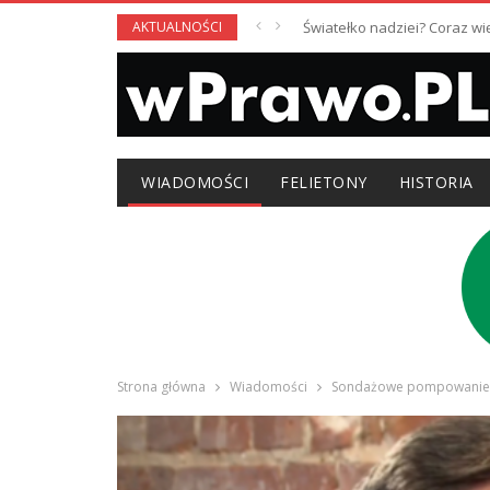
AKTUALNOŚCI
Światełko nadziei? Coraz w
WIADOMOŚCI
FELIETONY
HISTORIA
Strona główna
Wiadomości
Sondażowe pompowanie Bi