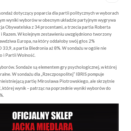
sondaż dotyczący poparcia dla partii politycznych w wyborach
cym wyniki wyborów w obecnym układzie partyjnym wygrywa
ja Obywatelska z 34 procentami, a trzecia partia Roberta
L i Razem. W kolejnym zestawieniu uwzględniono tworzony
awdziwa Europa, na który oddałoby swój głos 2%
33,9, a partia Biedronia aż 8%. W sondażu w ogóle nie
 i Partii Wolność.
yborów. Sondaże są elementem gry psychologicznej, w której
eralne. W sondażu dla „Rzeczpospolitej” IBRIS pompuje
ieistniejącą partię Mirosława Piotrowskiego, ale skrzętnie
, której wynik – patrząc na poprzednie wyniki wyborów do
%.