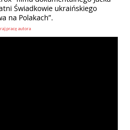
tatni Świadkowie ukraińskiego
wa na Polakach”.
raj pracę autora