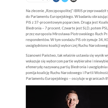
Na zlecenie „Rzeczpospolitej” IBRIS przeprowadził 
do Parlamentu Europejskiego. W badaniu obrazują
PiS z 37-procentowym poparciem. Druga jest Koalic
Biedronia – 7 procent. Czwarte jest SLD, potem PS
przez europosła Mirosława Piotrowskiego Ruch Pr
respondentów. W tym sondażu PiS otrzymuje 34, KO 
uwzględniono koalicji wyborczej Ruchu Narodowego
Szanowni Państwo, tak właśnie ustawia się wynik w
wskazuje się wyborcom partie wybieralne i niewybi
efemerydę nazywaną partią Biedronia i uwzględnia n
pomija koalicję Ruchu Narodowego i Partii Wolność
Parlamentu Europejskiego – oscyluje w granicach 8