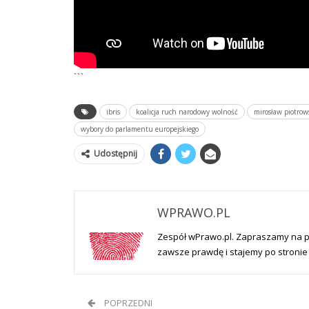
```
ibris
koalicja ruch narodowy wolność
mirosław piotrow
wybory do parlamentu europejskiego
Udostępnij
WPRAWO.PL
Zespół wPrawo.pl. Zapraszamy na 
zawsze prawdę i stajemy po stronie 
POPRZEDNI