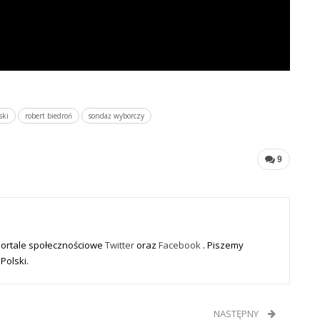
ski
robert biedroń
sondaż wyborczy
9
portale społecznościowe
Twitter
oraz
Facebook
. Piszemy
Polski.
NASTĘPNY