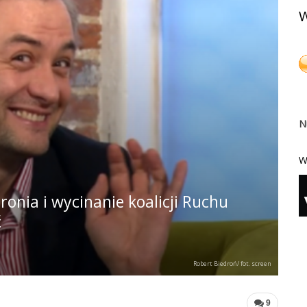
W
N
W
nia i wycinanie koalicji Ruchu
ć
Robert Biedroń/ fot. screen
9