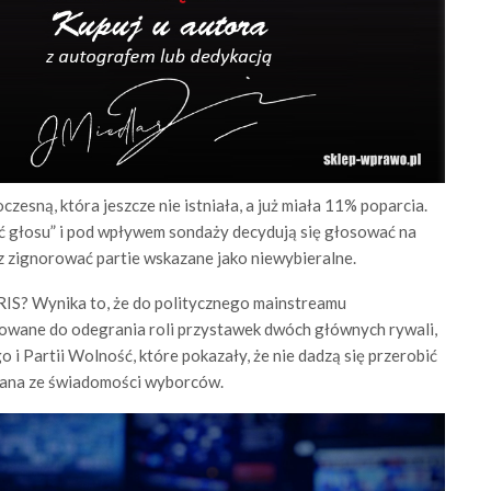
ną, która jeszcze nie istniała, a już miała 11% poparcia.
ć głosu” i pod wpływem sondaży decydują się głosować na
az zignorować partie wskazane jako niewybieralne.
IS? Wynika to, że do politycznego mainstreamu
wane do odegrania roli przystawek dwóch głównych rywali,
 i Partii Wolność, które pokazały, że nie dadzą się przerobić
wana ze świadomości wyborców.