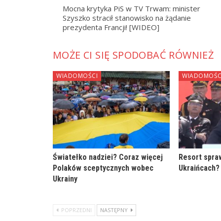
Mocna krytyka PiS w TV Trwam: minister
Szyszko stracił stanowisko na żądanie
prezydenta Francji! [WIDEO]
MOŻE CI SIĘ SPODOBAĆ RÓWNIEŻ
WIADOMOŚCI
WIADOMOŚC
Światełko nadziei? Coraz więcej
Resort spraw
Polaków sceptycznych wobec
Ukraińcach?
Ukrainy
POPRZEDNI
NASTĘPNY