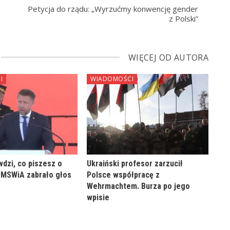
Petycja do rządu: „Wyrzućmy konwencję gender
z Polski”
WIĘCEJ OD AUTORA
I
WIADOMOŚCI
dzi, co piszesz o
Ukraiński profesor zarzucił
 MSWiA zabrało głos
Polsce współpracę z
Wehrmachtem. Burza po jego
wpisie