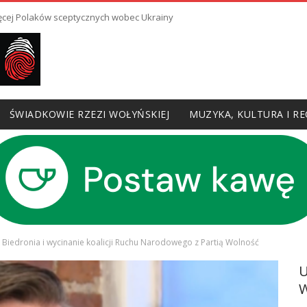
ięcej Polaków sceptycznych wobec Ukrainy
ŚWIADKOWIE RZEZI WOŁYŃSKIEJ
MUZYKA, KULTURA I RE
edronia i wycinanie koalicji Ruchu Narodowego z Partią Wolność
W