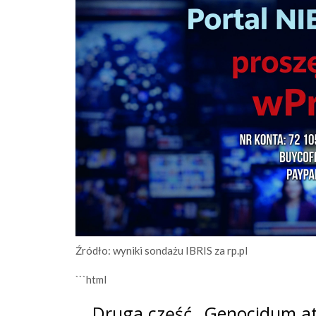
Źródło: wyniki sondażu IBRIS za rp.pl
```html
Druga część „Genocidum at