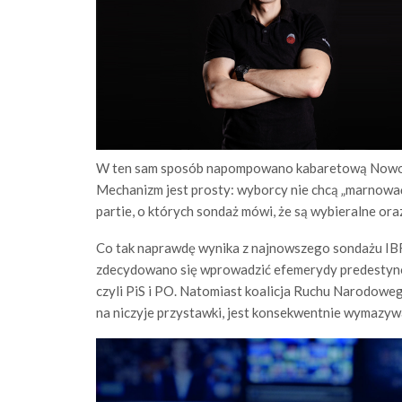
W ten sam sposób napompowano kabaretową Nowoczes
Mechanizm jest prosty: wyborcy nie chcą „marnowa
partie, o których sondaż mówi, że są wybieralne or
Co tak naprawdę wynika z najnowszego sondażu IBR
zdecydowano się wprowadzić efemerydy predestyno
czyli PiS i PO. Natomiast koalicja Ruchu Narodowego
na niczyje przystawki, jest konsekwentnie wymazy