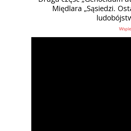
Międlara „Sąsiedzi. Os
ludobójst
Wspie